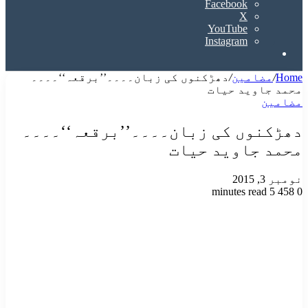
Facebook
X
YouTube
Instagram
Search
for
Home
/
مضامین
/
دھڑکنوں کی زبان۔۔۔۔’’برقعہ‘‘۔۔۔۔
محمد جاوید حیات
مضامین
دھڑکنوں کی زبان۔۔۔۔’’برقعہ‘‘۔۔۔۔
محمد جاوید حیات
نومبر 3, 2015
5 minutes read
458
0