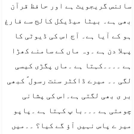
سائنس گریجویٹ ہے اور حافظ قرآن
بھی ہے۔ بیٹا میڈیکل کالج سے فارغ
ہو کے آیا ہے۔ آج اس کی ڈیوٹی کا
پہلا دن ہے ۔وہ ماں کے سامنے کھڑا
ہے ۔۔۔۔کہتا ہے ۔ماں پگڑی کیسی
لگی ۔۔ میرے ڈاکٹر سنت رسول ؐ کبھی
بر ی بھی لگتی ہے۔اس کی پشانی
چومتی ہے ۔۔۔با پ کہتا ہے ۔پاپو
میر ے پاس نہیں آؤ گے کیا؟ ۔۔میں