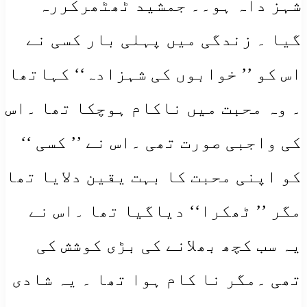
شہز داہ ہو۔۔ جمشید ٹھٹھرکررہ
گیا ۔ زندگی میں پہلی بار کسی نے
اس کو ’’ خوابوں کی شہزادہ‘‘ کہاتھا
۔ وہ محبت میں ناکام ہوچکا تھا ۔اس
کی واجبی صورت تھی ۔اس نے ’’ کسی ‘‘
کو اپنی محبت کا بہت یقین دلایا تھا
مگر ’’ ٹھکرا‘‘ دیاگیا تھا ۔اس نے
یہ سب کچھ بھلانے کی بڑی کوشش کی
تھی ۔مگر نا کام ہوا تھا ۔ یہ شادی