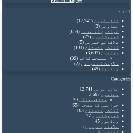
زمرے
تازہ ترین
(12,741)
تصاویر
(3)
خواتین کا صفحہ
(654)
شعروشاعری
(77)
علاقائی خبریں
(5)
گلگت بلتستان
(103)
مضامین
(3,697)
منتخب کالم
(39)
ملازمت کے مواقع
(2)
ویڈیوز
(45)
Categories
تازہ ترین
12,741
مضامین
3,697
منتخب کالم
39
خواتین کا صفحہ
654
گلگت بلتستان
103
شعروشاعری
77
ویڈیوز
45
علاقائی خبریں
5
تصاویر
3