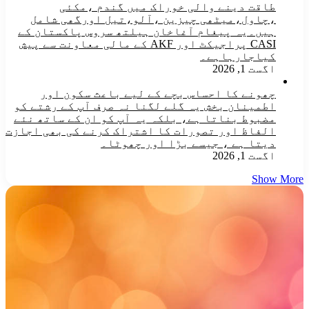
طاقت دینے والی خوراک میں گندم ،مکئی
،چاول،میٹھی چیزین ،آلو،تیل اورگھی شامل
ہیں۔یہ پیغام آغاخان ہیلتھ سروس پاکستان کے
CASI پراجیکٹ اور AKF کے مالی معاونت سے پیش
کیاجارہاہے۔
اگست 1, 2026
چھونے کا احساس بچے کے لیے باعث سکون اور
اطمینان بخش یہ گلے لگنا نہ صرف آپ کے رشتے کو
مضبوط بناتا ہے، بلکہ یہ آپ کو ان کے ساتھ نئے
الفاظ اور تصورات کا اشتراک کرنے کی بھی اجازت
دیتا ہے ، جیسے بڑا اور چھوٹا۔
اگست 1, 2026
Show More