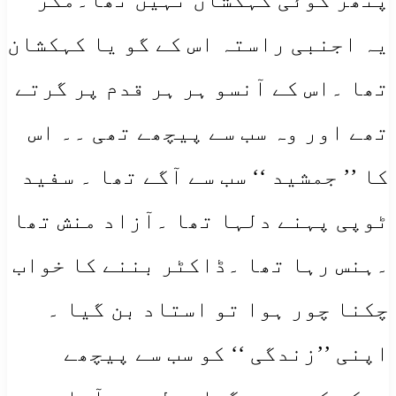
یہ اجنبی راستہ اس کے گو یا کہکشان
تھا ۔اس کے آنسو ہر ہر قدم پر گرتے
تھے اور وہ سب سے پیچھے تھی ۔۔ اس
کا ’’ جمشید ‘‘ سب سے آگے تھا ۔ سفید
ٹوپی پہنے دلہا تھا ۔آزاد منش تھا
۔ہنس رہا تھا ۔ڈاکٹر بننے کا خواب
چکنا چور ہوا تو استاد بن گیا ۔
اپنی ’’زندگی ‘‘ کو سب سے پیچھے