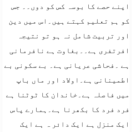
اپنے حصے کا بوسہ کس کو دوں۔۔ جس
کو ہم تعلیم کہتے ہیں۔اس میں دین
اور تربیت شامل نہ ہو تو نتیجہ
افرتفری ہے۔۔بغاوت ہے نافرمانی
ہے ۔فحاشی عریانی ہے۔ بے سکونی بے
اطمینانی ہے۔اولاد اور ماں باپ
میں فاصلہ ہے۔خاندان کا ٹوٹنا ہے
فرد فرد کا بکھرنا ہے۔ہمارے پاس
ایک منزل ہے ایک دائر ہ ہے ایک