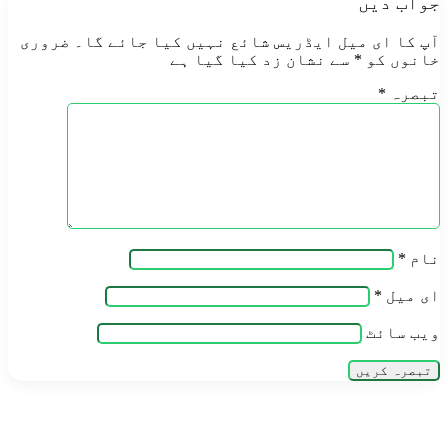
جواب دیں
آپ کا ای میل ایڈریس شائع نہیں کیا جائے گا۔
ضروری
خانوں کو
*
سے نشان زد کیا گیا ہے
تبصرہ
*
نام
*
ای میل
*
ویب‌ سائٹ