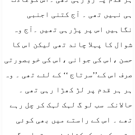
ہی نہیں تھی ۔ آج کتنی اجنبی
نگاہیں اس پر پڑرہی تھیں ۔آج وہ
شوال کا پہلا چاند تھی لیکن اس کا
حسن ،اس کی جوانی ،اس کی خوبصورتی
صرف اس کے’’سرتاج ‘‘ کے لئے تھی ۔ وہ
ہر ہر قدم پر لڑ کھڑا رہی تھی ۔
حالانکہ سب لو گ لہک لہک کر چل رہے
تھے ۔ اس کے راستے میں بھی کوئی
پتھر کوئی کہکشان نہیں تھا۔مگر