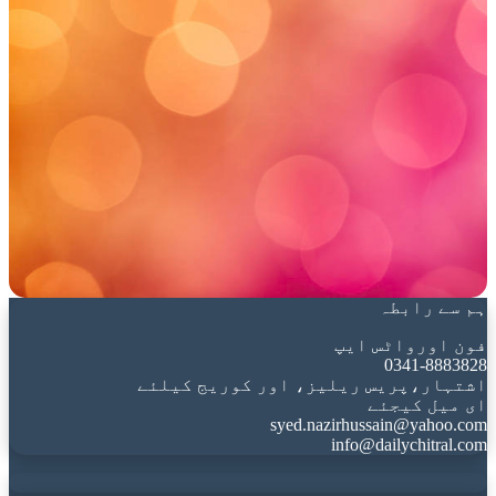
ہم سے رابطہ
فون اورواٹس ایپ
0341-8883828
اشتہار،پریس ریلیز، اور کوریج کیلئے
ای میل کیجئے
syed.nazirhussain@yahoo.com
info@dailychitral.com