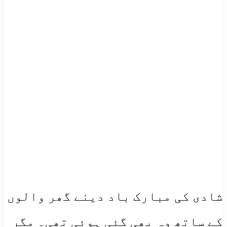
شادی کی مبارک باد دینے گھر والوں
کے ساتھ وہ بھی گئی ہوئی تھی۔ مگر