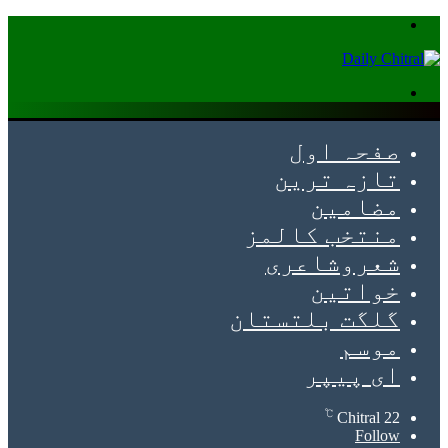
Menu
Search
for
صفحہ اول
تازہ ترین
مضامین
منتخب کالمز
شعروشاعری
خواتین
گلگت بلتستان
موسم
ای پیپر
℃
Chitral
22
Follow