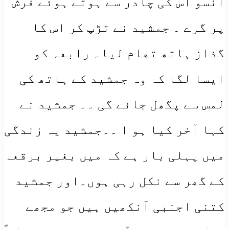
انسو اس کی چادر سے ہوتے ہوئے فرش
پر گرے ۔ جمشید نے تڑپ کر اس کا
گذاز ہاتھ تھام لیا۔ رابعہ کو
ایسا لگا کہ وہ جمشید کے ہاتھ کی
لمس سے پگھل جائے گی ۔۔ جمشید نے
کہا آخر کیا ہو ا ۔۔جمشید یہ زندگی
میں پہلی بار ہے کہ میں بغیر برقعہ
کے گھر سے نکل رہی ہوں۔اور جمشید
کتنی اجنبی آنکھیں ہیں جو مجھے