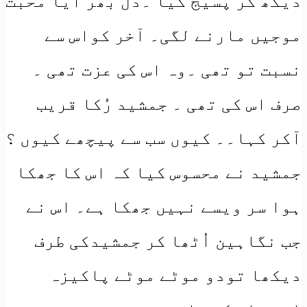
دیکھ کر پسیج گیا ۔دل بھر آیا محبت
موجیں مارنے لگی۔ آخر کواس سے
نسبت تو تھی ۔وہ اس کی عزت تھی ۔
صرف اس کی تھی ۔ جمشید رُکا قریب
آکر کہا۔۔ کیوں سب سے پیچھے کیوں ؟
جمشید نے محسوس کیا کہ اس کا جھکا
ہوا سر ویسے نہیں جھکا ہے۔ اس نے
جب نگاہین اُٹھا کر جمشیدکی طرف
دیکھا تودو موٹے موٹے پاکیزہ