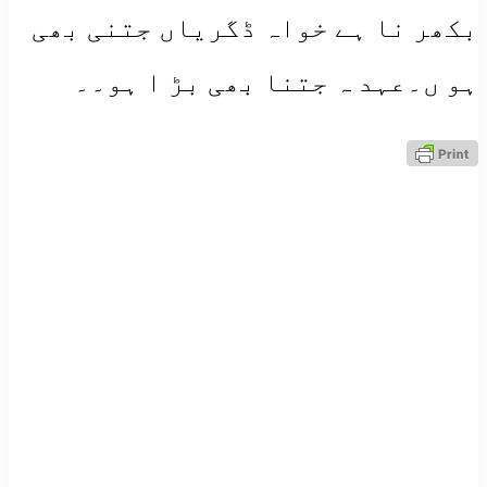
بکھر نا ہے خواہ ڈگریاں جتنی بھی
ہو ں۔عہد ہ جتنا بھی بڑ ا ہو۔۔