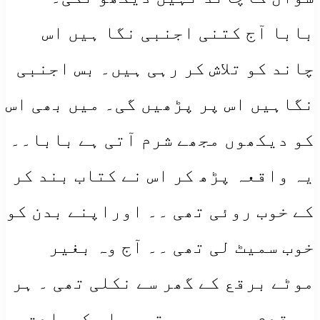
بابا آج کتنی اجنبی نگا ہیں اس
چاند کو تلاش کر رہی ہیں۔ بس اجنبی
نگاہیں اس پر پڑھیں گی۔ میں بھی اس
کو دیکھوں مجھے شرم آتی ہے بابا۔۔
یہ واقعہ پڑھ کر اس نے کتاب بند کر
کے خوب روئی تھی ۔۔ اوراپنے بدن کو
خوب سمیٹ لی تھی ۔۔ آج وہ بغیر
موٹے برقع کے گھر سے نکلی تھی ۔ ہر
ہر قدم پہ رو رہی تھی ۔اس کوعادت