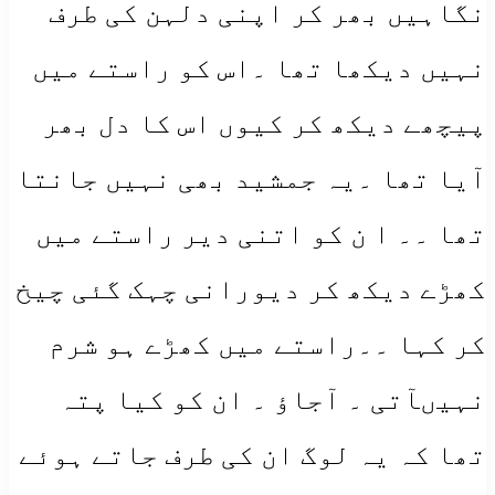
نگاہیں بھر کر اپنی دلہن کی طرف
نہیں دیکھا تھا ۔اس کو راستے میں
پیچھے دیکھ کر کیوں اس کا دل بھر
آیا تھا ۔یہ جمشید بھی نہیں جانتا
تھا ۔۔ ا ن کو اتنی دیر راستے میں
کھڑے دیکھ کر دیورانی چہک گئی چیخ
کر کہا ۔۔راستے میں کھڑے ہو شرم
نہیںآتی ۔ آجاؤ ۔ ان کو کیا پتہ
تھا کہ یہ لوگ ان کی طرف جاتے ہوئے