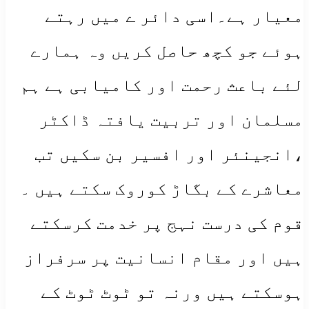
معیار ہے۔اسی دائر ے میں رہتے
ہوئے جو کچھ حاصل کریں وہ ہمارے
لئے باعث رحمت اور کامیابی ہے ہم
مسلمان اور تربیت یافتہ ڈاکٹر
،انجینئر اور افسیر بن سکیں تب
معاشرے کے بگاڑ کوروک سکتے ہیں ۔
قوم کی درست نہج پر خدمت کرسکتے
ہیں اور مقام انسانیت پر سرفراز
ہوسکتے ہیں ورنہ تو ٹوٹ ٹوٹ کے