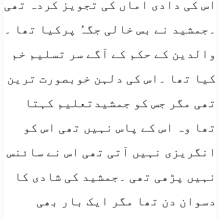
اس کی دادی اماں کی تجویز کردہ تھی
۔جمشید نے بس خالی جگہُ پرکیا تھا ۔
والدین کے حکم کے آگے سر تسلیم خم
کیا تھا ۔اس کی دلہن خوبصورت ترین
تھی مگر جس کو جمشیدتعلیم کہتا
تھا وہ اس کے پاس نہیں تھی اس کو
انگریزی نہیں آتی تھی اس نے سائنس
نہیں پڑھی تھی ۔جمشید کی شادی کا
دسوان دن تھا مگر ایک بار بھی