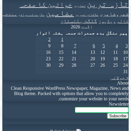
تازہ ترین
خواتین کا صفحہ
تصاویر
مضامین
شعروشاعری
منتخب
علاقائی خبریں
ملازمت کے مواقع
گلگت بلتستان
کالم
ویڈیوز
اگست 2026
پیر
منگل
بدھ
جمعرات
جمعہ
ہفتہ
اتوار
2
1
9
8
7
6
5
4
3
16
15
14
13
12
11
10
23
22
21
20
19
18
17
30
29
28
27
26
25
24
31
« جولائی
About
Clean Responsive WordPress Newspaper, Magazine, News and
Blog theme. Packed with options that allow you to completely
customize your website to your needs.
Newsletter
Enter
your
Email
address