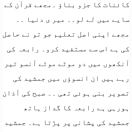
کائنات کا جزو بناؤ ۔مجھے قرآن کے
سایے میں لے لو۔۔ میر ی دنیا ۔۔
مجھے اپنی اصل تعلیم جو تو نے حاصل
کی ہے اس سے مستفید کرو۔ رابعہ کی
آنکھوں میں دو موٹے موٹے آنسو تیر
رہے ہیں ان انسوؤں میں جمشید کی
تصویر بنی ہوئی تھی ۔۔ صبح کی آذان
ہورہی ہے رابعہ کا گداز ہاتھ
جمشید کی پشانی پر پڑتا ہے۔ جمشید