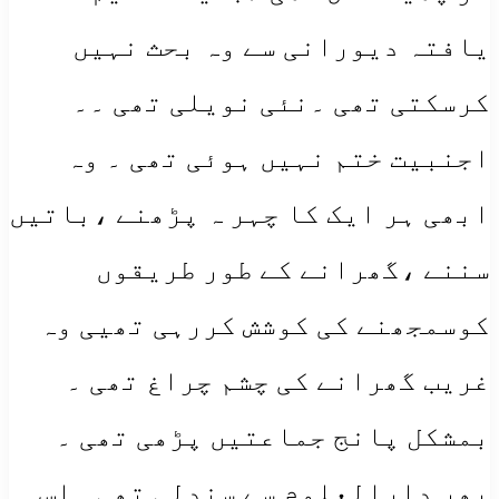
یافتہ دیورانی سے وہ بحث نہیں
کرسکتی تھی ۔نئی نویلی تھی ۔۔
اجنبیت ختم نہیں ہوئی تھی ۔ وہ
ابھی ہر ایک کا چہر ہ پڑھنے ،باتیں
سننے ،گھرانے کے طور طریقوں
کوسمجھنے کی کوشش کررہی تھیی وہ
غریب گھرانے کی چشم چراغ تھی ۔
بمشکل پانج جماعتیں پڑھی تھی ۔
پھر دارالعلوم سے سندلی تھی ۔اس