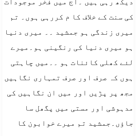
دیکھ رہی ہیں ۔آج میں فخر موجودات ؐ
کی سنت کے خلاف کا م کررہی ہوں۔ تم
میری زندگی ہو جمشید ۔۔ میری دنیا
ہو میری دنیا کی رنگینی ہو۔میرے
لئے کھلی کائنات ہو ۔۔میں چاہتی
ہوں کہ صرف اور صرف تمہاری نگاہیں
مجھ پر پڑیں اور میں ان نگاہیں کی
مدہوشی اور مستی میں پگھل سا
جاؤں۔جمشید تم میرے خوابون کا