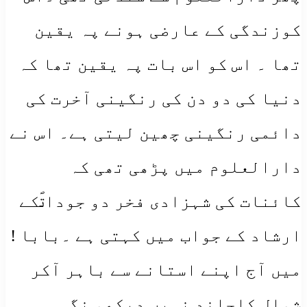
کوزندگی کے عارضی ہونے پہ یقین
تھا ۔ اس کو اس بات پہ یقین تھا کہ
دنیا کی دو دن کی رنگینی آخرت کی
دائمی رنگینی چھین لیتی ہے۔ اس نے
دارالعلوم میں پڑھی تھی کہ
کائنات کی شہزادی فخر دو جوداتؐکے
ارشاد کے جواب میں کہتی ہے ۔بابا !
میں آج اپنے استانے سے باہر آکر
شوال کاچاند نہیں دیکھو نگی۔