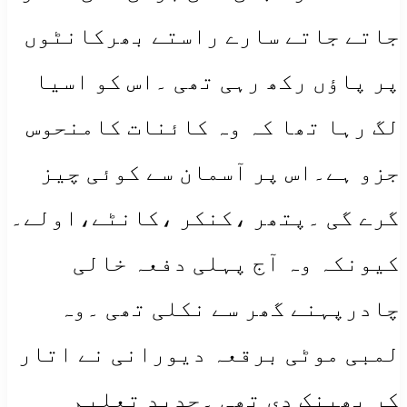
جاتے جاتے سارے راستے بھرکانٹوں
پر پاؤں رکھ رہی تھی ۔اس کو اسیا
لگ رہا تھا کہ وہ کائنات کامنحوس
جزو ہے۔اس پر آسمان سے کوئی چیز
گرے گی ۔پتھر ،کنکر ،کانٹے،اولے۔
کیونکہ وہ آج پہلی دفعہ خالی
چادرپہنے گھر سے نکلی تھی ۔وہ
لمبی موٹی برقعہ دیورانی نے اتار
کر پھینک دی تھی ۔جدید تعلیم