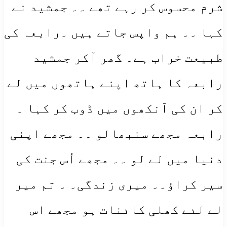
شرم محسوس کر رہے تھے ۔۔ جمشید نے
کہا ۔۔ ہم واپس جاتے ہیں ۔رابعہ کی
طبیعت خراب ہے۔ گھر آکر جمشید
رابعہ کا ہاتھ اپنے ہاتھوں میں لے
کر ان کی آنکھوں میں ڈوب کر کہا ۔
رابعہ مجھے سنبھالو ۔۔ مجھے اپنی
دنیا میں لے لو ۔۔ مجھے اُس جنت کی
سیر کراؤ۔۔ میری زندگی۔ ۔ تم میر
لے لئے کھلی کائنات ہو مجھے اس