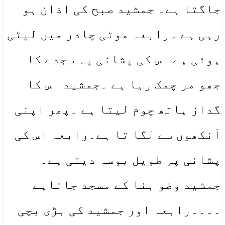
جاگتا ہے۔ جمشید صبح کی اذان ہو
رہی ہے ۔رابعہ موٹی چادر میں لپٹی
ہوئی ہے اس کی پشانی پہ سجدے کا
جھو مر چمک رہا ہے ۔جمشید اس کا
گداز ہاتھ چوم لیتا ہے ۔پھر اپنی
آنکھوں سے لگا تا ہے۔رابعہ اس کی
پشانی پر طویل بوسہ دیتی ہے۔
جمشید وضو بنا کے مسجد جاتاہے
۔۔۔۔رابعہ اور جمشید کی بڑی بچی