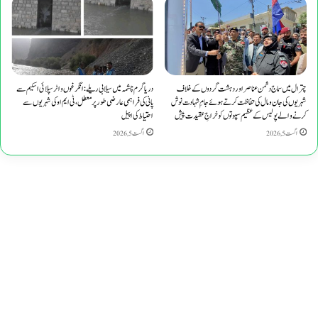
چترال میں سماج دشمن عناصر اور دہشت گردوں کے خلاف
دریا گرم چشمہ میں سیلابی ریلے: انگرغوں واٹر سپلائی اسکیم سے
شہریوں کی جان و مال کی حفاظت کرتے ہوئے جامِ شہادت نوش
پانی کی فراہمی عارضی طور پر معطل، ٹی ایم او کی شہریوں سے
کرنے والے پولیس کے عظیم سپوتوں کو خراجِ عقیدت پیش
احتیاط کی اپیل
اگست 5, 2026
اگست 5, 2026