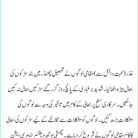
غذر(محبت دانش سے) مقامی لوگوں نےتحصیل پھنڈر میں بند سڑکوں کی
بحال بیڑہ اٹھالیا۔ شدید برفباری کے پانچ روز گزر گئے سڑکیں بحال نہ کیں
جاسکیں۔ سرکاری سطح پر بحالی کے کام میں تاخیر کی وجہ سے لوگوں کی
مشکلات بڑھ گئیں۔ لوگوں کو مشکلات سے نکالنے کے لیے سڑکوں کی بحالی
کا کام مقامی لوگوں نے شروع کردیا ہے۔ چھشی یوتھ ویلفئیر ایسوسی ایشن