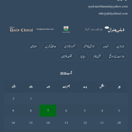
syed.nazirhussain@yahoo.com
info@dailychitral.com
تازہ ترین
تصاویر
خواتین کا صفحہ
شعروشاعری
علاقائی خبریں
مضامین
ملازمت کے مواقع
منتخب کالم
ویڈیوز
گلگت بلتستان
اگست 2026
پیر
منگل
بدھ
جمعرات
جمعہ
ہفتہ
اتوار
2
1
9
8
7
6
5
4
3
16
15
14
13
12
11
10