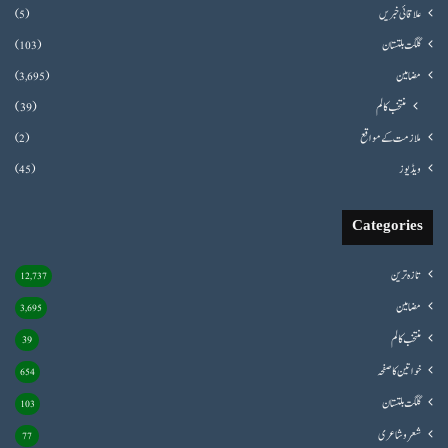
علاقائی خبریں
(5)
گلگت بلتستان
(103)
مضامین
(3,695)
منتخب کالم
(39)
ملازمت کے مواقع
(2)
ویڈیوز
(45)
Categories
تازہ ترین
12,737
مضامین
3,695
منتخب کالم
39
خواتین کا صفحہ
654
گلگت بلتستان
103
شعروشاعری
77