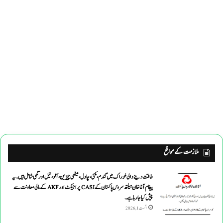
ملازمت کے مواقع
طاقت دینے والی خوراک میں گندم ،مکئی ،چاول،میٹھی چیزین ،آلو،تیل اورگھی شامل ہیں۔یہ
پیغام آغاخان ہیلتھ سروس پاکستان کے CASI پراجیکٹ اور AKF کے مالی معاونت سے
پیش کیاجارہاہے۔
اگست 1, 2026