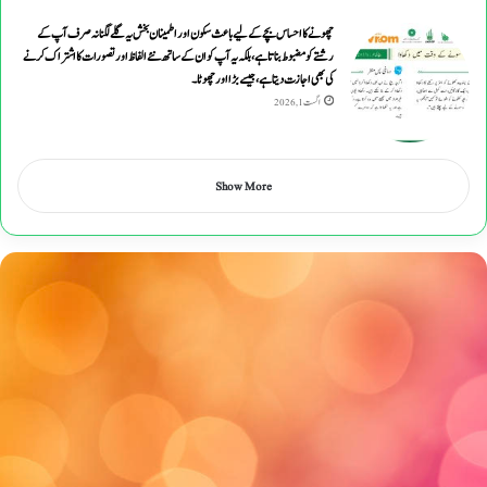
چھونے کا احساس بچے کے لیے باعث سکون اور اطمینان بخش یہ گلے لگنا نہ صرف آپ کے
رشتے کو مضبوط بناتا ہے، بلکہ یہ آپ کو ان کے ساتھ نئے الفاظ اور تصورات کا اشتراک کرنے
کی بھی اجازت دیتا ہے ، جیسے بڑا اور چھوٹا۔
اگست 1, 2026
Show More