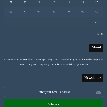
23
22
21
20
19
18
17
30
29
28
27
26
25
24
31
« جولائی
About
Clean Responsive WordPress Newspaper, Magazine, News and Blog theme. Packed with options
that allow you to completely customize your website to your needs.
Newsletter
Enter
your
Email
address