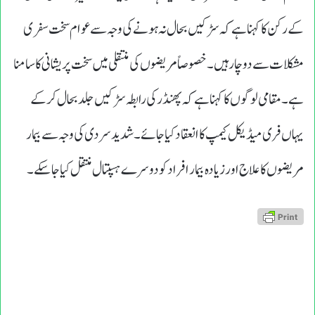
کے رکن کا کہنا ہے کہ سڑکیں بحال نہ ہونے کی وجہ سے عوام سخت سفری
مشکلات سے دو چار ہیں۔ خصوصاً مریضوں کی منتقلی میں سخت پریشانی کا سامنا
ہے۔ مقامی لوگوں کا کہنا ہے کہ پھنڈر کی رابطہ سڑکیں جلد بحال کرکے
یہاں فری میڈیکل کیمپ کا انعقاد کیا جائے۔ شدید سردی کی وجہ سے بیمار
مریضوں کا علاج اور زیادہ بیمار افراد کو دوسرے ہسپتال منتقل کیا جاسکے۔