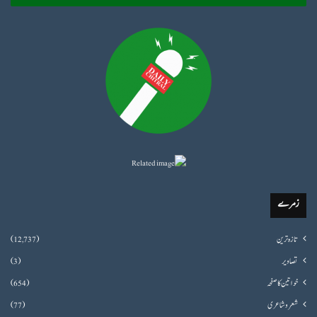
زمرے
تازہ ترین
(12,737)
تصاویر
(3)
خواتین کا صفحہ
(654)
شعروشاعری
(77)