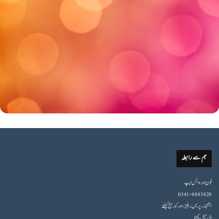
ہم سے رابطہ
فون اورواٹس ایپ
0341-8883828
اشتہار،پریس ریلیز، اور کوریج کیلئے
ای میل کیجئے