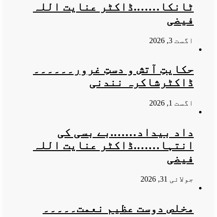
ٹانکا…….ڈاکٹر عنایت اللہ
فیضی
اگست 3, 2026
حکایتِ آتش و دستِ غرور۔۔۔۔۔۔
ڈاکٹرشاکرہ نندنی
اگست 1, 2026
​داد بیداد…….​بے بسی کی
انتہا…….ڈاکٹر عنایت اللہ
فیضی
جولائی 31, 2026
مخلص دوست عظیم نعمت۔۔۔۔۔