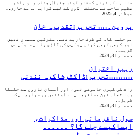
سنا ہے کہ ڈپٹی کمشنر لوئر چترال جناب راؤ ہاشم
عظیم صاحب نے مختلف اڈوں کے لیے کرایہ نامے جاری…
جولائی 4, 2025
پروین۔…. تحریر:تقدیرہ خان
ہم جلسہ گاہ کی طرف جارہے تھے۔ سٹرکیں سنسان تھیں
اور کبھی کبھی کوئی پولیس کی گاڑی یا ایمبولینس
قریب…
دسمبر 31, 2024
رہبرِ اختران
……….تحریر:ڈاکٹرشاکرہ نندنی
رات کی گہری خاموشی تھی، اور آسمان تاروں سے جگمگا
رہا تھا۔ تین مسافر، اپنے اونٹوں پر سوار، ایک
طویل…
دسمبر 31, 2024
سول نافرمانی اور مذاکرات،
ایساکیسے چلے گا؟ ۔۔۔۔۔۔
پروفیسررفعت مظہر