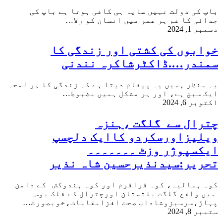
باپ کی دولت نہیں سایہ ہی کافی ہوتا ہے باپ کی
جدائی کا غم ہر عمر میں انسان کو رلا…
دسمبر 1, 2024
خوابوں کی کشتی اور زندگی کا
سمندر….ڈاکٹرشاکرہ نندنی
یہ منظر ہمیں یہ پیغام دیتا ہے کہ زندگی کا ہر لمحہ
ایک سبق ہے، اور ہر مشکل ہمیں مضبوط…
اکتوبر 6, 2024
چترال سے گلگت ،ہنزہ
ویلیزاورسکردو کاایک دلچسپ
ایکسپوژر وزٹ ۔۔۔۔۔۔۔
تحریر:سیدنذیرحسین شاہ نذیر
کوہ ہمالیہ، کوہ قراقرم اور کوہ ہندوکش کے دامن
میں واقع گلگت بلتستان اورچترال کے فلک بوس
پہاڑ،سرسبزوشاداب صحت افزامقامات،خوبصورت…
ستمبر 8, 2024