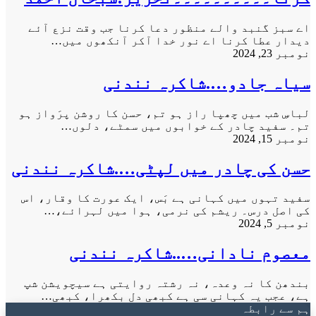
اے سبز گنبد والے منظور دعا کرنا جب وقت نزع آئے
دیدار عطا کرنا اے نور خدا آکر آنکھوں میں…
نومبر 23, 2024
سیاہ جادو….شاکرہ نندنی
لباسِ شب میں چھپا راز ہو تم، حسن کا روشن پرَواز ہو
تم۔ سفید چادر کے خوابوں میں سمٹے، دلوں…
نومبر 15, 2024
حسن کی چادر میں لپٹی….شاکرہ نندنی
سفید تہوں میں کہانی ہے بَس، ایک عورت کا وقار، اس
کی اصل درس۔ ریشم کی نرمی، ہوا میں لہرائے،…
نومبر 5, 2024
معصوم نادانی…..شاکرہ نندنی
بندھن کا نہ وعدہ، نہ رشتہ روایتی ہے سیچویشن شپ
ہے، عجب یہ کہانی سی ہے کبھی دل بکھرا، کبھی…
ہم سے رابطہ