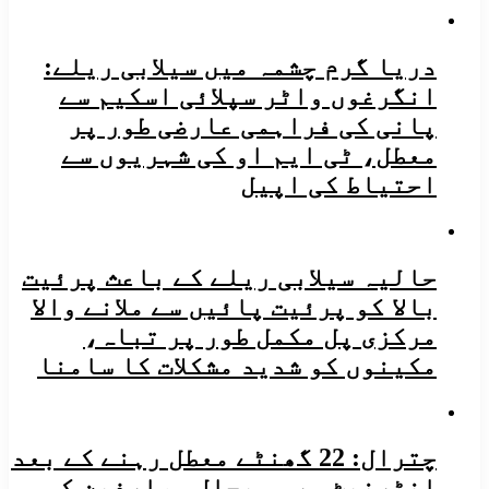
دریا گرم چشمہ میں سیلابی ریلے:
انگرغوں واٹر سپلائی اسکیم سے
پانی کی فراہمی عارضی طور پر
معطل، ٹی ایم او کی شہریوں سے
احتیاط کی اپیل
حالیہ سیلابی ریلے کے باعث پرئیت
بالا کو پرئیت پائیں سے ملانے والا
مرکزی پل مکمل طور پر تباہ،
مکینوں کو شدید مشکلات کا سامنا
چترال: 22 گھنٹے معطل رہنے کے بعد
انٹرنیٹ سروس بحال، صارفین کو