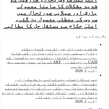
شدید مشکلات کا سامنا ​معمولی
بارش اور سیلابی صورتحال میں
سروس کی معطلی معمول بن گئی،
اعلیٰ حکام سے مستقل حل کا مطالبہ
ملازمت کے مواقع
طاقت دینے والی خوراک میں گندم ،مکئی
،چاول،میٹھی چیزین ،آلو،تیل اورگھی شامل
ہیں۔یہ پیغام آغاخان ہیلتھ سروس پاکستان کے
CASI پراجیکٹ اور AKF کے مالی معاونت سے پیش
کیاجارہاہے۔
اگست 1, 2026
چھونے کا احساس بچے کے لیے باعث سکون اور
اطمینان بخش یہ گلے لگنا نہ صرف آپ کے رشتے کو
مضبوط بناتا ہے، بلکہ یہ آپ کو ان کے ساتھ نئے
الفاظ اور تصورات کا اشتراک کرنے کی بھی اجازت
دیتا ہے ، جیسے بڑا اور چھوٹا۔
اگست 1, 2026