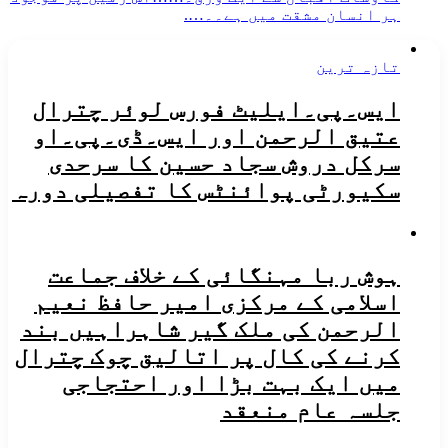
ہر انسان مشقت میں ہے۔۔….
تازہ ترین
ایس۔پی۔ایلیٹ فورس لوئر چترال
عتیق الرحمن اور ایس۔ڈی۔پی۔او
سرکل دروش سجاد حسین کا سرحدی
سکیورٹی پوائنٹس کا تفصیلی دورہ
ہوش ربا مہنگائی کے خلاف جماعت
اسلامی کے مرکزی امیر حافظ نعیم
الرحمن کی ملک گیر شاہراہیں بند
کرنے کی کال پر اتالیق چوک چترال
میں ایک بہت بڑا اور احتجاجی
جلسہ عام منعقد