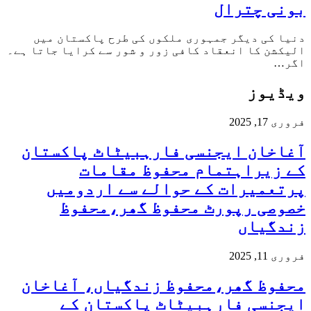
بونی چترال
دنیا کی دیگر جمہوری ملکوں کی طرح پاکستان میں
الیکشن کا انعقاد کافی زور و شور سے کرایا جاتا ہے۔
اگر…
ویڈیوز
فروری 17, 2025
آغاخان ایجنسی فارہبیٹاٹ پاکستان
کے زیراہتمام محفوظ مقامات
پرتعمیرات کے حوالے سے اردومیں
خصوصی رپورٹ محفوظ گھر،محفوظ
زندگیاں
فروری 11, 2025
محفوظ گھر،محفوظ زندگیاں، آغاخان
ایجنسی فارہبیٹاٹ پاکستان کے