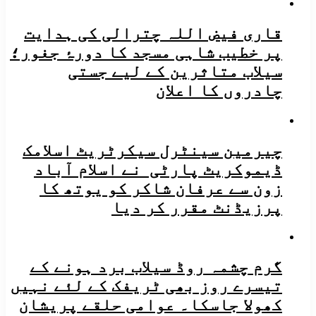
قاری فیض اللہ چترالی کی ہدایت
پر خطیب شاہی مسجد کا دورۂ جغور؛
سیلاب متاثرین کے لیے جستی
چادروں کا اعلان
چیرمین سینٹرل سیکرٹریٹ اسلامک
ڈیموکریٹ پارٹی نے اسلام آباد
زون سے عرفان شاکر کو یوتھ کا
پرزیڈنٹ مقرر کر دیا
گرم چشمہ روڈ سیلاب برد ہونے کے
تیسرے روز بھی ٹریفک کے لئے نہیں
کھولا جاسکا۔ عوامی حلقے پریشان