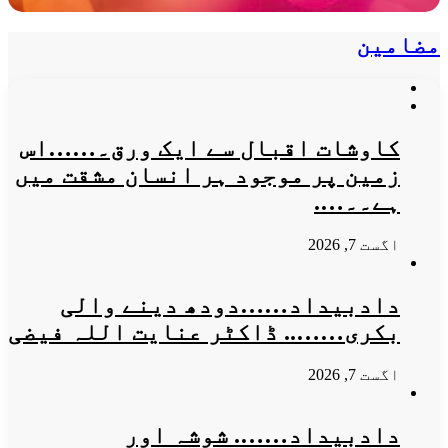
مضامین
کاوشات اقبال سے ایک ورق۔……اس
زمین پر موجود ہر انسان مشقت میں
ہے۔۔….
اگست 7, 2026
​دادبیداد……دودھ دینے والی
بکری…….. ڈاکٹر عنایت اللہ فیضی
اگست 7, 2026
دادبیداد…….​ شوشہ اور