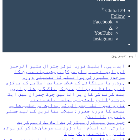
℃
Chitral
29
Follow
Facebook
X
YouTube
Instagram
Search
for
اہم خبرین
ایس۔پی۔ایلیٹ فورس لوئر چترال عتیق الرحمن
اور ایس۔ڈی۔پی۔او سرکل دروش سجاد حسین کا
سرحدی سکیورٹی پوائنٹس کا تفصیلی دورہ
ہوش ربا مہنگائی کے خلاف جماعت اسلامی کے مرکزی
امیر حافظ نعیم الرحمن کی ملک گیر شاہراہیں
بند کرنے کی کال پر اتالیق چوک چترال میں ایک
بہت بڑا اور احتجاجی جلسہ عام منعقد
قاری فیض اللہ چترالی کی ہدایت پر خطیب شاہی
مسجد کا دورۂ جغور؛ سیلاب متاثرین کے لیے جستی
چادروں کا اعلان
چیرمین سینٹرل سیکرٹریٹ اسلامک ڈیموکریٹ
پارٹی نے اسلام آباد زون سے عرفان شاکر کو یوتھ
کا پرزیڈنٹ مقرر کر دیا
کاوشات اقبال سے ایک ورق۔……اس زمین پر موجود