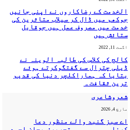
الخدمت کے رضاکاروں نے اپنی جانیں
جوکھم میں ڈال کر سیلاب متاثرین کی
خدمت میں مصروف عمل ہیں جوقابل
ستائش ہیں
اگست 11, 2022
کالج کی کلاس کی طالبہ الوینہ نے
ڈیلی چترال سے گفتگوکرتے ہوئے
بتایا کہ ہماراکلچر دنیا کی قدیم
ترین ثقافت ہ
شعروشاعری
مارچ 4, 2026
اے سبز گنبد والے منظور دعا
کرنا۔۔۔۔۔۔۔۔۔۔تحریر:سبحان احمد