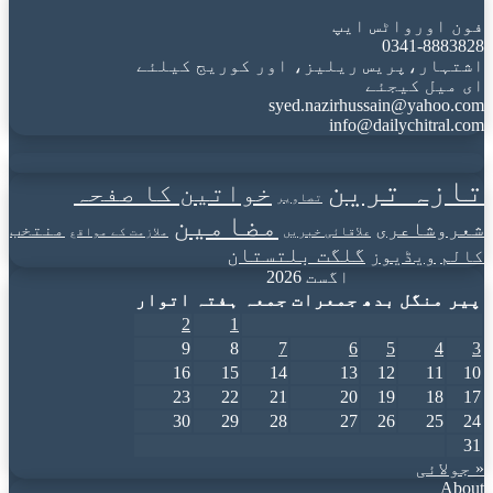
فون اورواٹس ایپ
0341-8883828
اشتہار،پریس ریلیز، اور کوریج کیلئے
ای میل کیجئے
syed.nazirhussain@yahoo.com
info@dailychitral.com
تازہ ترین
خواتین کا صفحہ
تصاویر
مضامین
شعروشاعری
منتخب
علاقائی خبریں
ملازمت کے مواقع
گلگت بلتستان
کالم
ویڈیوز
اگست 2026
پیر
منگل
بدھ
جمعرات
جمعہ
ہفتہ
اتوار
2
1
9
8
7
6
5
4
3
16
15
14
13
12
11
10
23
22
21
20
19
18
17
30
29
28
27
26
25
24
31
« جولائی
About