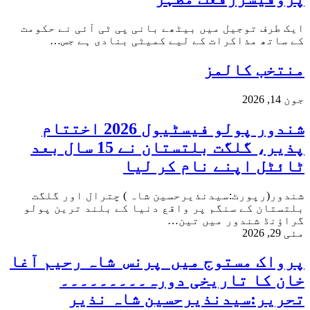
ایک طرف توجیل میں بیٹھے بانی پی ٹی آئی نے حکومت
کے ساتھ مذاکرات کے لیے کمیٹی بنادی ہے جس…
منتخب کالمز
جون 14, 2026
شندور پولو فیسٹیول 2026 اختتام
پذیر، گلگت بلتستان نے 15 سال بعد
ٹائٹل اپنے نام کر لیا
شندور(رپورٹ:سیدنذیرحسین شاہ ) چترال اور گلگت
بلتستان کے سنگم پر واقع دنیا کے بلند ترین پولو
گراؤنڈ شندور میں تین…
مئی 29, 2026
پرواک مستوج میں پرنس شاہ رحیم آغا
خان کا تاریخی دورہ۔۔۔۔۔۔۔۔۔
تحریر:سیدنذیرحسین شاہ نذیر