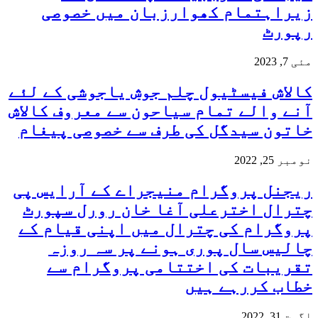
زیراہتمام کھوارزبان میں خصوصی
رپورٹ
مئی 7, 2023
کالاش فیسٹیول چلم جوش یاجوشی کے لئے
آنے والے تمام سیاحون سے معروف کالاش
خاتون سیدگل کی طرف سے خصوصی پیغام
نومبر 25, 2022
ریجنل پروگرام منیجراے کے آرایس پی
چترال اخترعلی آغا خان رورل سپورٹ
پروگرام کی چترال میں اپنی قیام کے
چالیس سال پوری ہونے پر سہ روزہ
تقریبات کی اختتامی پروگرام سے
خطاب کررہے ہیں
اگست 31, 2022