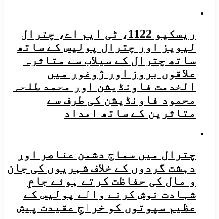
ریسکیو 1122، ٹی ایم اے، چترال
لیویز اور چترال پولیس کے ساتھ
ساتھ چترال کے سیلاب سے متاثرہ
علاقوں بروز اور ژوغور میں
الخدمت فاونڈیشن اور محمد طلحہ
محمود فاونڈیشن کی طرف سے
متاثرین کے ساتھ امداد
چترال میں سماج دشمن عناصر اور
دہشت گردوں کے خلاف شہریوں کی جان
و مال کی حفاظت کرتے ہوئے جامِ
شہادت نوش کرنے والے پولیس کے
عظیم سپوتوں کو خراجِ عقیدت پیش