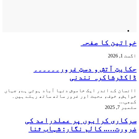
خواتین کا صفحہ
اگست 1, 2026
حکایتِ آتش و دستِ غرور۔۔۔۔۔۔
ڈاکٹرشاکرہ نندنی
اانسان کے اندر ایک خاموش دنیا آباد ہوتی ہے، جہاں
خواہش، خوف، محبت اور غرور ساتھ ساتھ رہتے ہیں۔
کبھی…
ستمبر 7, 2025
سرکاری کرایوں پر عملدرامد کی
ضرورت….. کالم نگار: شہاب ثنا