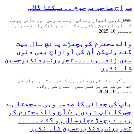
سراج صاحب مرحوم ۔۔مہکتا گلاب
javed کھبی کھبار زندگی اپنے عارضی اور فانی ہونے
کا ایسا یقین دلاتی ہے کہ انسان تھک ہار کے سراپا…
دسمبر 10, 2025
والدمحترم کوبچھڑے پانچ سال بیت
گئے ،لیکن اُن کی آوازآج بھی دلوں
میں زندہ ہے۔۔۔۔تحریر:سیدنذیرحسین
شاہ نذیر
باپ کی دولت نہیں سایہ ہی کافی ہوتا ہے باپ کی
جدائی کا غم ہر عمر میں انسان کو رولا…
دسمبر 10, 2024
باپ کی جدائی کا صدمہ وہی سمجھتا ہے
جس کا باپ نہیں ہے/ آج والدمحترم کو
ہم سے بچھڑےچارسال ہو گئے ۔۔۔۔۔
تحریر:سیدنذیرحسین شاہ نذیر