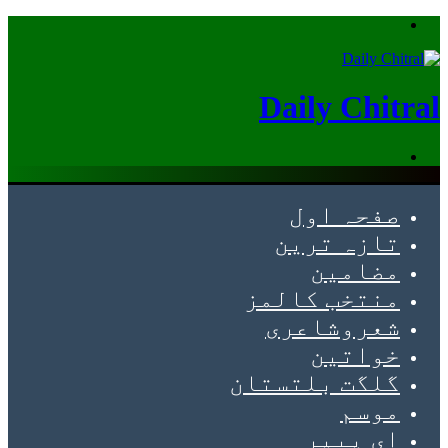
Menu
Daily Chitral
Search
for
صفحہ اول
تازہ ترین
مضامین
منتخب کالمز
شعروشاعری
خواتین
گلگت بلتستان
موسم
ای پیپر