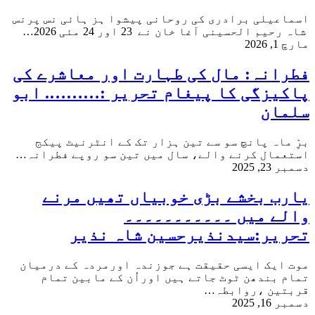
اسماعیلی برادری کی روحانی پیشوا ہز ہائی نس پرنس
شاہ رحیم الحسینی آغا خان نے 23 اور 24 مئی 2026…
مارچ 1, 2026
فطرانہ: مال کی طہارت اور معاشرے کی
پاکیزگی کا پیغام تحریر :………. ابو
سلمان
برِّ ماہ پانچ سو سے تین ہزار تک کے انٹرنیٹ پیکج
استعمال کرنے والے، سال میں تین سو روپے فطرانہ…
دسمبر 23, 2025
یارب بخشے بڑی خوبیاں تھیں مرنے
والے میں ۔۔۔۔۔۔۔۔۔۔۔
تحریر:سیدنذیرحسین شاہ نذیر
موت ایک ایسی حقیقت ہے جوزندہ اورمردہ کے درمیان
تمام بندھن ٹوٹ جاتے ہیں اوراُن کے مابین تمام
قربتین ،روابطہ…
دسمبر 16, 2025