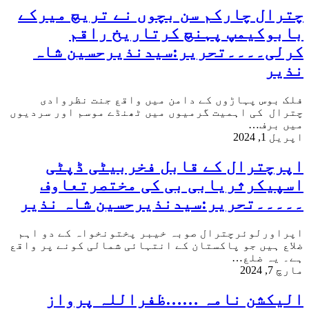
چترال چارکم سن بچوں نے تریچ میرکے
بابوکیمپ پہنچ کرتاریخ راقم
کرلی۔۔۔۔تحریر:سیدنذیرحسین شاہ
نذیر
فلک بوس پہاڑوں کے دامن میں واقع جنت نظروادی
چترال کی اہمیت گرمیوں میں ٹھنڈے موسم اور سردیوں
میں برف…
اپریل 1, 2024
اپرچترال کے قابل فخربیٹی ڈپٹی
اسپیکرثریابی بی کی مختصرتعاوف
۔۔۔۔۔تحریر:سیدنذیرحسین شاہ نذیر
اپراورلوئرچترال صوبہ خیبر پختونخواہ کے دو اہم
ضلاع ہیں جو پاکستان کے انتہائی شمالی کونے پر واقع
ہے۔ یہ ضلع…
مارچ 7, 2024
الیکشن نامہ ……ظفراللہ پرواز