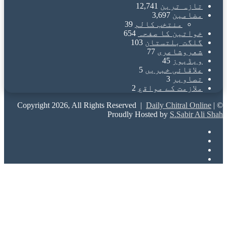
تازہ ترین
12,741
مضامین
3,697
منتخب کالم
39
خواتین کا صفحہ
654
گلگت بلتستان
103
شعروشاعری
77
ویڈیوز
45
علاقائی خبریں
5
تصاویر
3
ملازمت کے مواقع
2
Daily Chitral Online
|
© Copyright 2026, All Rights Reserved |
Proudly Hosted by
S.Sabir Ali Shah
Facebook
X
YouTube
Instagram
Back
to
top
button