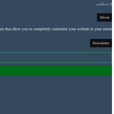
« جولائی
About
that allow you to completely customize your website to your needs.
Newsletter
Enter
your
Email
address