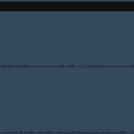
 بخش یہ گلے لگنا نہ صرف آپ کے رشتے کو مضبوط بناتا ہے