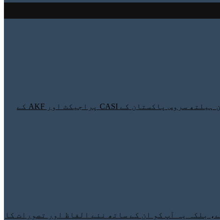
طاقت دینے والی خوراک میں گندم ،مکئی ،چاول،میٹھی چیزین ،آلو،تیل اورگھی شامل ہیں۔یہ پیغام آغاخان ہیلتھ سروس پاکستان کے CASI پراجیکٹ اور AKF کے
، بلکہ یہ آپ کو ان کے ساتھ نئے الفاظ اور تصورات کا