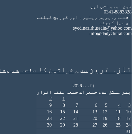
فون اورواٹس ایپ
0341-8883828
اشتہار،پریس ریلیز، اور کوریج کیلئے
ای میل کیجئے
syed.nazirhussain@yahoo.com
info@dailychitral.com
تازہ ترین
خواتین کا صفحہ
شعروشا
تصاویر
اگست 2026
پیر
منگل
بدھ
جمعرات
جمعہ
ہفتہ
اتوار
2
1
9
8
7
6
5
4
3
16
15
14
13
12
11
10
23
22
21
20
19
18
17
30
29
28
27
26
25
24
31