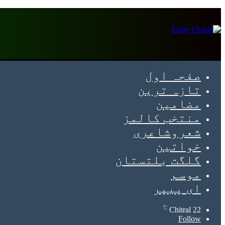
Menu
Search
for
صفحہ اول
تازہ ترین
مضامین
منتخب کالمز
شعروشاعری
خواتین
گلگت بلتستان
موسم
ای پیپر
℃
Chitral
22
Follow