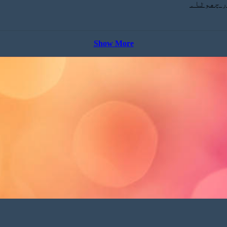
ر چھوٹا۔
Show More