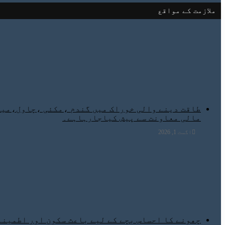
ملازمت کے مواقع
مالی معاونت سے پیش کیاجارہاہے۔
اگست 1, 2026
چھونے کا احساس بچے کے لیے باعث سکون اور اطمینان