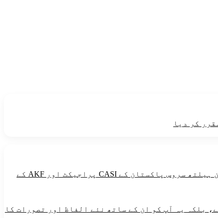
قرر کر دیا
طاقت دینے والی خوراک میں گندم ،مکئی ،چاول،میٹھی چیزین ،آلو،تیل اورگھی شامل ہیں۔یہ پیغام آغاخان ہیلتھ سروس پاکستان کے CASI پراجیکٹ اور AKF کے
، بلکہ یہ آپ کو ان کے ساتھ نئے الفاظ اور تصورات کا