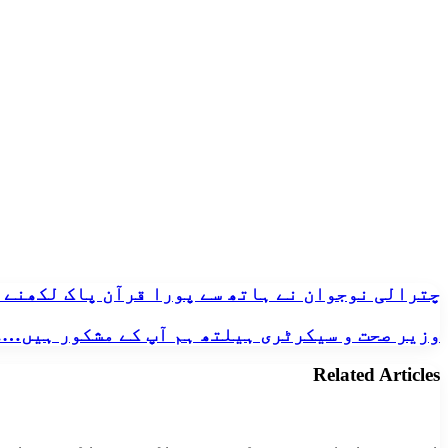
via
Email
چترالی
چترالی نوجوان نے ہاتھ سے پورا قرآن پاک لکھنے 
نوجوان
نے
وزیر
وزیر صحت و سیکرٹری ہیلتھ ہم آپ کے مشکور ہیں
ہاتھ
صحت
سے
و
Related Articles
پورا
سیکرٹری
قرآن
ہیلتھ
پاک
ہم
لکھنے
آپ