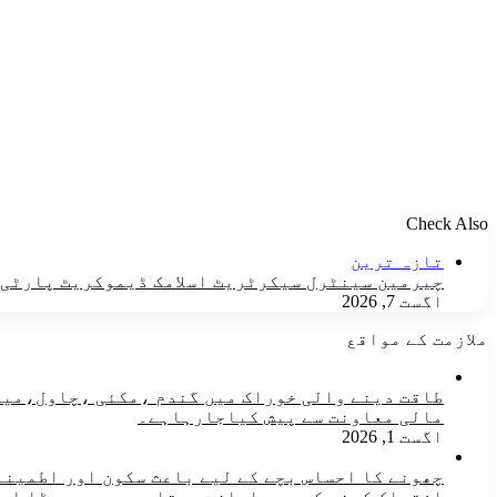
Check Also
Close
تازہ ترین
چیرمین سینٹرل سیکرٹریٹ اسلامک ڈیموکریٹ پارٹی ن
اگست 7, 2026
ملازمت کے مواقع
مالی معاونت سے پیش کیاجارہاہے۔
اگست 1, 2026
چھونے کا احساس بچے کے لیے باعث سکون اور اطمینان
اشتراک کرنے کی بھی اجازت دیتا ہے ، جیسے بڑا او