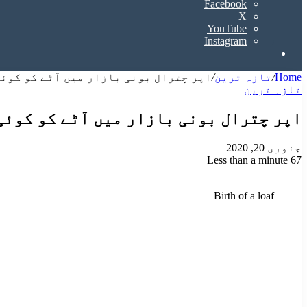
Facebook
X
YouTube
Instagram
Search
for
Home
/
تازہ ترین
/
اپر چترال بونی بازار میں آٹے کو کوئ
تازہ ترین
اپر چترال بونی بازار میں آٹے کو کوئی
جنوری 20, 2020
Less than a minute
67
Odnoklassniki
VKontakte
Facebook
LinkedIn
Pinterest
Tumblr
Pocket
Reddit
X
Birth of a loaf