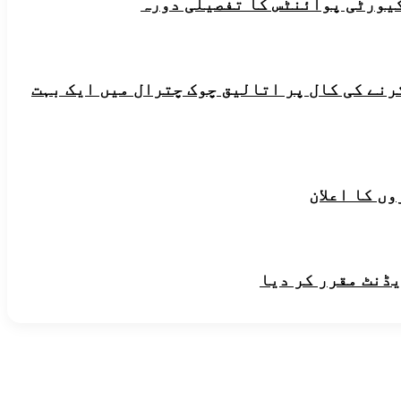
یورٹی پوائنٹس کا تفصیلی دورہ
رنے کی کال پر اتالیق چوک چترال میں ایک بہت
ں کا اعلان
یڈنٹ مقرر کر دیا