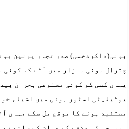
بونی(ذاکرذخمی) صدر تجار یونین بونی
چترال بونی بازار میں آٹے کا کوئی ب
یہاں کسی کو کوئی مصنوعی بحران پیدا
یوٹیلیٹی اسٹور بونی میں اشیاء خورد
مستفید ہونے کا موقع مل سکے جہاں آٹے
ہیں۔جو کہ علاقے کے عوام کے ساتھ زی