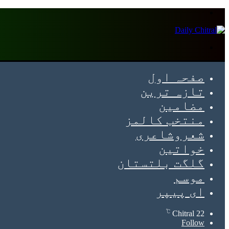
Menu
Search
for
صفحہ اول
تازہ ترین
مضامین
منتخب کالمز
شعروشاعری
خواتین
گلگت بلتستان
موسم
ای پیپر
℃
Chitral
22
Follow