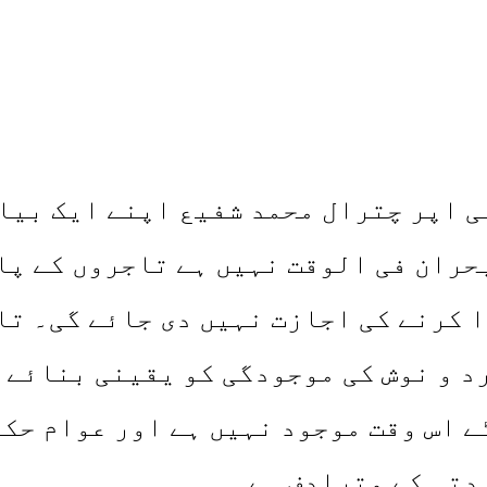
 اپر چترال محمد شفیع اپنے ایک بیان
حران فی الوقت نہیں ہے تاجروں کے پا
 کرنے کی اجازت نہیں دی جائے گی۔ تا 
 و نوش کی موجودگی کو یقینی بنائے 
 اس وقت موجود نہیں ہے اور عوام حکو
ادتی کے مترادف ہے۔