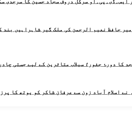
 ایس۔ڈی۔پی۔او سرکل دروش سجاد حسین کا سرحدی سک
امیر حافظ نعیم الرحمن کی ملک گیر شاہراہیں بند ک
 کا دورۂ جغور؛ سیلاب متاثرین کے لیے جستی چادرو
ے اسلام آباد زون سے عرفان شاکر کو یوتھ کا پرز