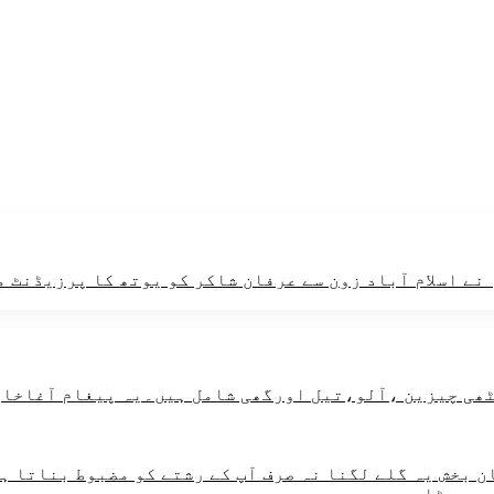
ے اسلام آباد زون سے عرفان شاکر کو یوتھ کا پرزیڈنٹ م
 بخش یہ گلے لگنا نہ صرف آپ کے رشتے کو مضبوط بناتا ہے
ر چھوٹا۔