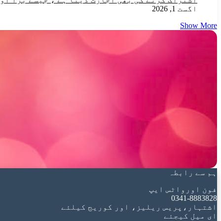
اگست 1, 2026
Show More
ہم سے رابطہ
فون اورواٹس ایپ
0341-8883828
اشتہار،پریس ریلیز، اور کوریج کیلئے
ای میل کیجئے