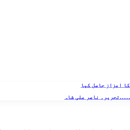
کا اعزاز حاصل کیا
………تحریر۔ ناصر علی شاہ