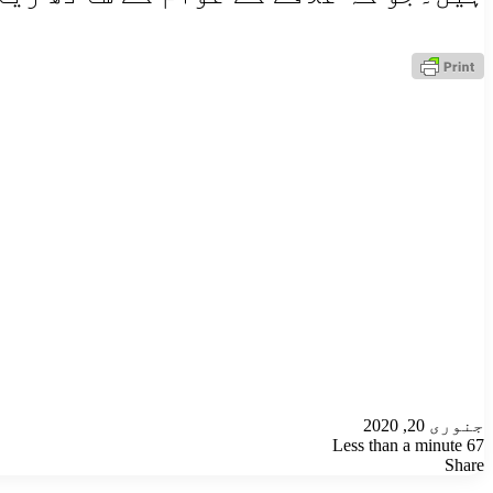
جنوری 20, 2020
Less than a minute
67
Odnoklassniki
VKontakte
Facebook
LinkedIn
Pinterest
Tumblr
Pocket
Reddit
X
Share
Odnoklassniki
VKontakte
Facebook
LinkedIn
Pinterest
Tumblr
Pocket
Reddit
Share
Print
X