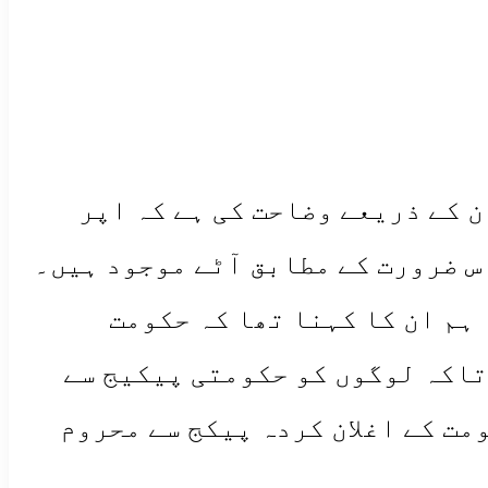
 کے ذریعے وضاحت کی ہے کہ اپر
س ضرورت کے مطابق آٹے موجود ہیں۔
ہم ان کا کہنا تھا کہ حکومت
تاکہ لوگوں کو حکومتی پیکیج سے
مت کے اغلان کردہ پیکج سے محروم