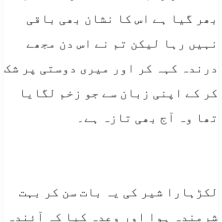
بھر گیا ہے اس کا نشان بھی باقی
نہیں رہا لیکن تم نے اس دن مجھے
درندہ کہہ کر اور میری دوستی پر شک
کر کے اپنی زبان سے جو زخم لگایا
تھا وہ آج بھی تازہ ہے۔
لکڑہارا شیر کی یہ بات سن کر بہت
شرمندہ ہوا اور وعدہ کیا کہ آئندہ