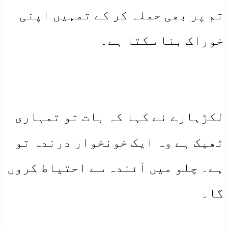
تم پر بھی حملہ کر کے تمہیں اپنی
خوراک بنا سکتا ہے۔
لکڑہارے نے کہا کہ بات تو تمہاری
ٹھیک ہے وہ ایک خونخوار درندہ تو
ہے۔ چلو میں آئندہ سے احتیاط کروں
گا۔