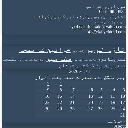
فون اورواٹس ایپ
0341-8883828
اشتہار،پریس ریلیز، اور کوریج کیلئے
ای میل کیجئے
syed.nazirhussain@yahoo.com
info@dailychitral.com
تازہ ترین
خواتین کا صفحہ
تصاویر
مضامین
شعروشاعری
منتخب
علاقائی خبریں
ملازمت کے مواقع
گلگت بلتستان
کالم
ویڈیوز
اگست 2026
پیر
منگل
بدھ
جمعرات
جمعہ
ہفتہ
اتوار
2
1
9
8
7
6
5
4
3
16
15
14
13
12
11
10
23
22
21
20
19
18
17
30
29
28
27
26
25
24
31
« جولائی
About