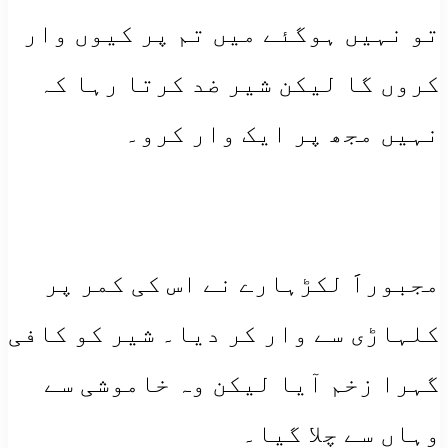
تو نہیں ہوگئے میں تم پر کیوں وار
کروں گا لیکن شیر ضد کرتا رہا کہ
نہیں مجھ پر ایک وار کرو۔
مجبوراََ لکڑہارے نے اس کی کمر پر
کلہاڑی سے وار کر دیا۔ شیر کو کافی
گہرا زخم آیا لیکن وہ خاموشی سے
وہاں سے چلا گیا۔