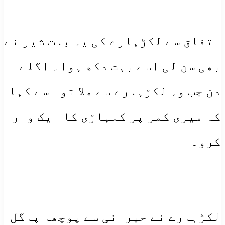
اتفاق سے لکڑہارے کی یہ بات شیر نے
بھی سن لی اسے بہت دکھ ہوا۔ اگلے
دن جب وہ لکڑہارے سے ملا تو اسے کہا
کہ میری کمر پر کلہاڑی کا ایک وار
کرو۔
لکڑہارے نے حیرانی سے پوچھا پاگل