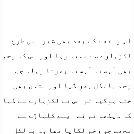
اس واقعے کے بعد بھی شیر اسی طرح
لکڑہارے سے ملتا رہا اور اس کا زخم
بھی آہستہ آہستہ بھرتا رہا۔ جب
زخم بالکل بھر گیا اور نشان بھی
ختم ہوگیا تو اس نے لکڑہارے سے کہا
کہ دیکھو تم نے اپنے کلہاڑے سے
مجھے جو زخم لگایا تھا وہ بالکل