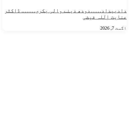
​دادبیداد……دودھ دینے والی بکری…….. ڈاکٹر
عنایت اللہ فیضی
اگست 7, 2026