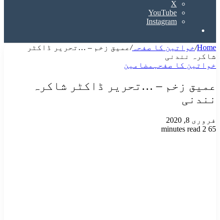
X
YouTube
Instagram
Search
for
Home
/
خواتین کا صفحہ
/
عمیق زخم – …تحریر ڈاکٹر
شاکرہ نندنی
خواتین کا صفحہ
مضامین
عمیق زخم – …تحریر ڈاکٹر شاکرہ
نندنی
فروری 8, 2020
2 minutes read
65