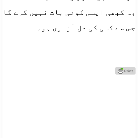
وہ کبھی ایسی کوئی بات نہیں کرے گا
جس سے کسی کی دل آزاری ہو۔