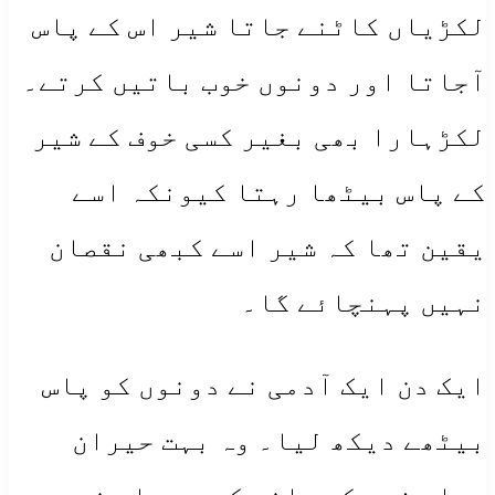
لکڑیاں کاٹنے جاتا شیر اس کے پاس
آجاتا اور دونوں خوب باتیں کرتے۔
لکڑہارا بھی بغیر کسی خوف کے شیر
کے پاس بیٹھا رہتا کیونکہ اسے
یقین تھا کہ شیر اسے کبھی نقصان
نہیں پہنچائے گا۔
ایک دن ایک آدمی نے دونوں کو پاس
بیٹھے دیکھ لیا۔ وہ بہت حیران