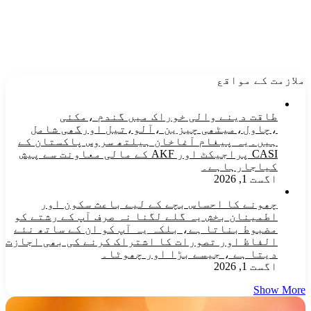
ملازمت کے مواقع
طاقت دینے والی خوراک میں گندم ،مکئی
،چاول،میٹھی چیزین ،آلو،تیل اورگھی شامل
ہیں۔یہ پیغام آغاخان ہیلتھ سروس پاکستان کے
CASI پراجیکٹ اور AKF کے مالی معاونت سے پیش
کیاجارہاہے۔
اگست 1, 2026
چھونے کا احساس بچے کے لیے باعث سکون اور
اطمینان بخش یہ گلے لگنا نہ صرف آپ کے رشتے کو
مضبوط بناتا ہے، بلکہ یہ آپ کو ان کے ساتھ نئے
الفاظ اور تصورات کا اشتراک کرنے کی بھی اجازت
دیتا ہے ، جیسے بڑا اور چھوٹا۔
اگست 1, 2026
Show More