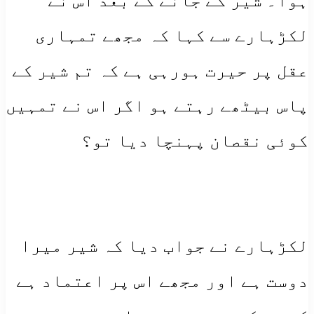
ہوا۔ شیر کے جانے کے بعد اس نے
لکڑہارے سے کہا کہ مجھے تمہاری
عقل پر حیرت ہورہی ہے کہ تم شیر کے
پاس بیٹھے رہتے ہو اگر اس نے تمہیں
کوئی نقصان پہنچا دیا تو؟
لکڑہارے نے جواب دیا کہ شیر میرا
دوست ہے اور مجھے اس پر اعتماد ہے