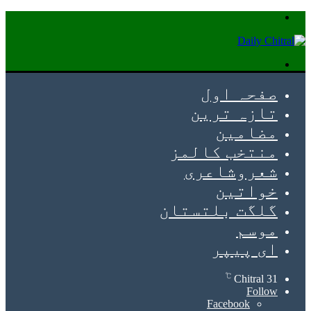
Menu
Search
for
صفحہ اول
تازہ ترین
مضامین
منتخب کالمز
شعروشاعری
خواتین
گلگت بلتستان
موسم
ای پیپر
℃
Chitral
31
Follow
Facebook