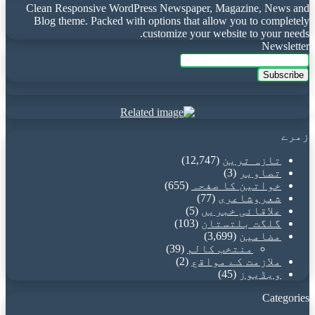
Clean Responsive WordPress Newspaper, Magazine, News and
Blog theme. Packed with options that allow you to completely
customize your website to your needs.
Newsletter
Enter
your
Email
address
زمرے
تازہ ترین
(12,747)
تصاویر
(3)
خواتین کا صفحہ
(655)
شعروشاعری
(77)
علاقائی خبریں
(5)
گلگت بلتستان
(103)
مضامین
(3,699)
منتخب کالم
(39)
ملازمت کے مواقع
(2)
ویڈیوز
(45)
Categories