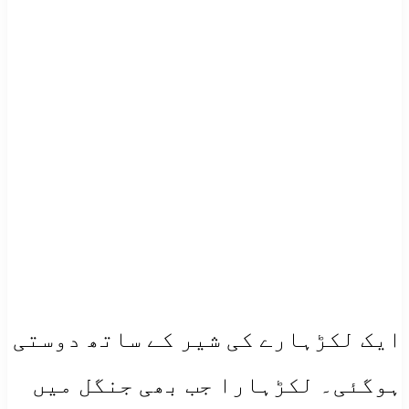
ایک لکڑہارے کی شیر کے ساتھ دوستی
ہوگئی۔ لکڑہارا جب بھی جنگل میں