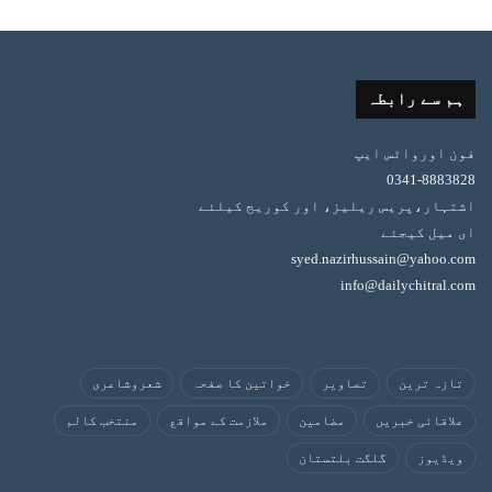
ہم سے رابطہ
فون اورواٹس ایپ
0341-8883828
اشتہار،پریس ریلیز، اور کوریج کیلئے
ای میل کیجئے
syed.nazirhussain@yahoo.com
info@dailychitral.com
تازہ ترین
تصاویر
خواتین کا صفحہ
شعروشاعری
علاقائی خبریں
مضامین
ملازمت کے مواقع
منتخب کالم
ویڈیوز
گلگت بلتستان