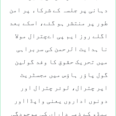
دہانی پر جلسہ کے شرکاء پر امن
طور پر منتشر ہو گئے، اسکے بعد
اگلے روز ایم پی اےچترال مولا
نا ہدایت الرحمن کی سربراہی
میں
تحریک حقوق کا وفد گولین
گول پاؤر ہاؤس میں مجسٹریٹ
اپر چترال، لوئر چترال اور
دونوں اداروں یعنی واپڈااور
پیڈو کے ذمہ داراں کی موجودگی