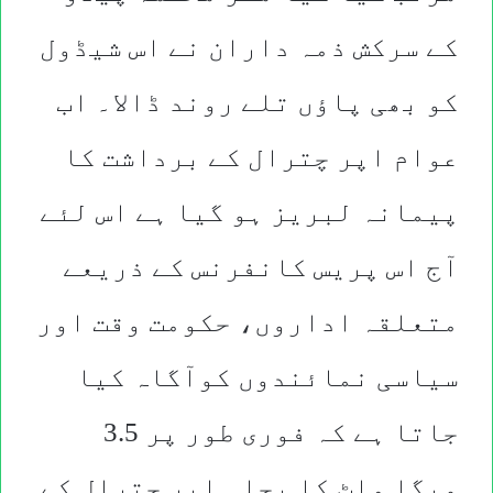
کے سرکش ذمہ داران نے اس شیڈول
کو بھی پاؤں تلے روند ڈالا۔ اب
عوام اپر چترال کے برداشت کا
پیمانہ لبریز ہو گیا ہے اس لئے
آج اس پریس کانفرنس کے ذریعے
متعلقہ اداروں، حکومت وقت اور
سیاسی نمائندوں کوآگاہ کیا
جاتا ہے کہ فوری طور پر 3.5
میگا واٹ کا بجلی اپر چترال کے