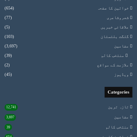
خواتین کا صفحہ
(654)
شعروشاعری
(77)
علاقائی خبریں
(5)
گلگت بلتستان
(103)
مضامین
(3,697)
منتخب کالم
(39)
ملازمت کے مواقع
(2)
ویڈیوز
(45)
Categories
تازہ ترین
12,741
مضامین
3,697
منتخب کالم
39
خواتین کا صفحہ