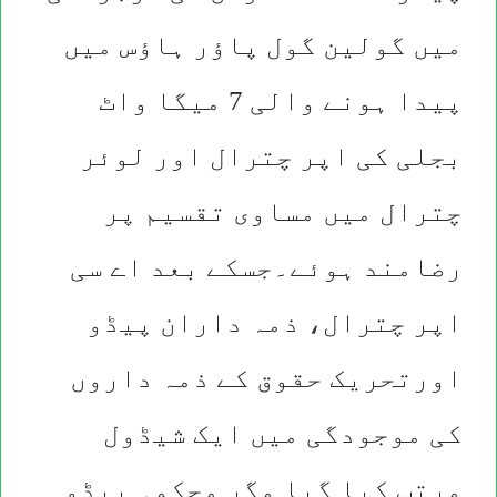
میں گولین گول پاؤر ہاؤس میں
پیدا ہونے والی 7 میگا واٹ
بجلی کی اپر چترال اور لوئر
چترال میں مساوی تقسیم پر
رضامند ہوئے۔جسکے بعد اے سی
اپر چترال، ذمہ داران پیڈو
اورتحریک حقوق کے ذمہ داروں
کی موجودگی میں ایک شیڈول
مرتب کیا گیا مگر محکمہ پیڈو