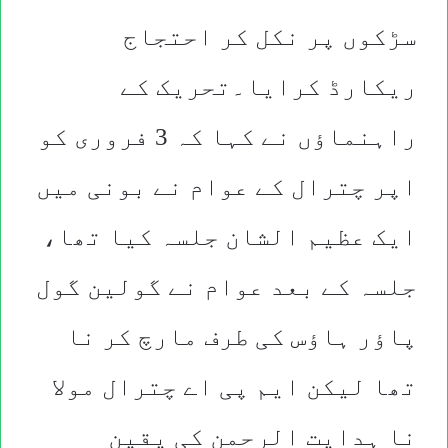
سڑکوں پر نکل کر احتجاج
ریکارڈ کرایا۔تحریک کے
راہنماؤں نے کہا کہ 3 فروری کو
اپر چترال کے عوام نے بونی میں
ایک عظیم الشان جلسہ کیا تھا،
جلسہ کے بعد عوام نے گولین گول
پاؤر ہاؤس کی طرف مارچ کر نا
تھا لیکن ایم پی اے چترال مولا
نا ہدایت الرحمن کی یقین