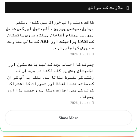
ملازمت کے مواقع
طاقت دینے والی خوراک میں گندم ،مکئی
،چاول،میٹھی چیزین ،آلو،تیل اورگھی شامل
ہیں۔یہ پیغام آغاخان ہیلتھ سروس پاکستان
کے CASI پراجیکٹ اور AKF کے مالی معاونت
سے پیش کیاجارہاہے۔
اگست 1, 2026
چھونے کا احساس بچے کے لیے باعث سکون اور
اطمینان بخش یہ گلے لگنا نہ صرف آپ کے
رشتے کو مضبوط بناتا ہے، بلکہ یہ آپ کو ان
کے ساتھ نئے الفاظ اور تصورات کا اشتراک
کرنے کی بھی اجازت دیتا ہے ، جیسے بڑا اور
چھوٹا۔
اگست 1, 2026
Show More