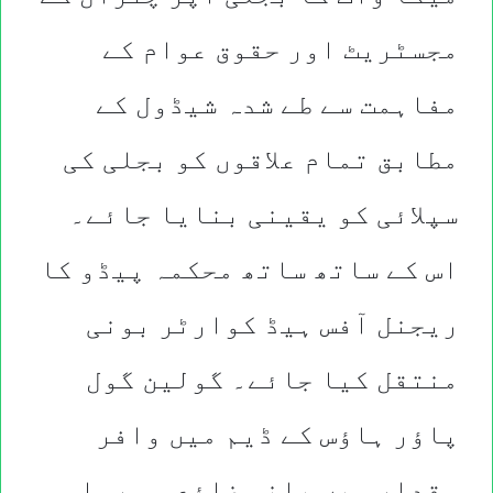
مجسٹریٹ اور حقوق عوام کے
مفاہمت سے طے شدہ شیڈول کے
مطابق تمام علاقوں کو بجلی کی
سپلائی کو یقینی بنایا جائے۔
اس کے ساتھ ساتھ محکمہ پیڈو کا
ریجنل آفس ہیڈ کوارٹر بونی
منتقل کیا جائے۔ گولین گول
پاؤر ہاؤس کے ڈیم میں وافر
مقدار میں پانی ضائع ہو رہا