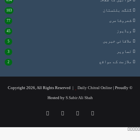
654
گلگت بلتستان
103
شعروشاعری
77
ویڈیوز
45
علاقائی خبریں
5
تصاویر
3
ملازمت کے مواقع
2
Daily Chitral Online
| Proudly
© Copyright 2026, All Rights Reserved |
Hosted by
S.Sabir Ali Shah
Instagram
YouTube
Facebook
X
WhatsApp
Facebook
Telegram
Viber
X