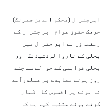
اپرچترال (محکم الدین سیرنگ)
حریک حقوق عوام اپر چترال کے
رہنماؤں نے اپر چترال میں
بجلی کے ناروا لوڈشیڈنگ اور
بجلی فراہمی کے حوالے سے چند
روز ہوئے معاہدے پر عملدرآمد
نہ ہونے پر
افسوس کا اظہار
کرتے ہوئے متنبہ کیا ہے کہ