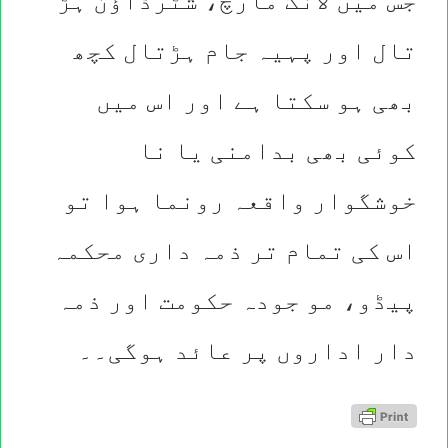
جس میں لانگ مارچ، شٹرڈاؤن ہڑ
تال اور پہیہ جام ہڑتال کچھ
بھی ہو سکتا ہے اور اس میں
کوئی بھی بدامنی یا نا
خوشگوار واقعہ رونما ہوا تو
اس کی تمام تر ذمہ داری محکمہ
پیڈو، مو جودہ حکومت اور ذمہ
دار اداروں پر عائد ہوگی۔
۔