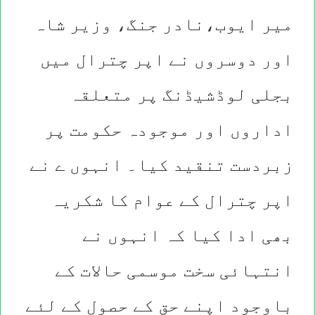
میر ایوب،نادر جنگ، وزیر شاہ
اور دوسروں نے اپر چترال میں
بجلی لوڈشیڈنگ پر متعلقہ
اداروں اور
موجودہ حکومت پر
زبردست تنقید کیا۔ انہوں ے نے
اپر چترال کے عوام کا شکریہ
بھی ادا کیا کہ انہوں نے
انتہائی سخت موسمی حالات کے
باوجود اپنے حق کے حصول کے لئے