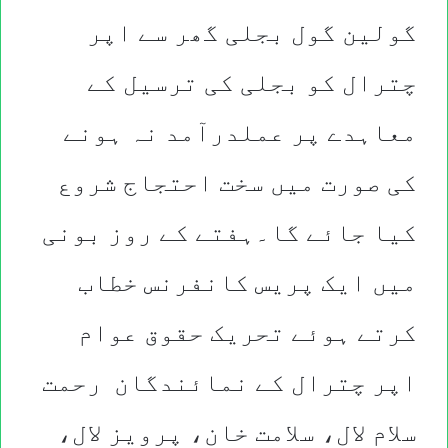
گولین گول بجلی گھر سے اپر
چترال کو بجلی کی ترسیل کے
معاہدے پر عملدرآمد نہ ہونے
کی صورت میں سخت احتجاج شروع
کیا جائے گا۔ہفتے کے روز بونی
میں ایک پریس کانفرنس خطاب
کرتے ہوئے تحریک حقوق عوام
اپر چترال کے نمائندگان رحمت
سلام لال، سلامت خان، پرویز لال،