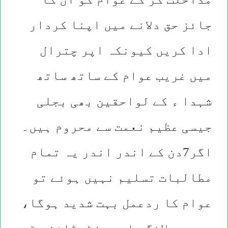
جائز حق دلانے
میں اپنا کردار
ادا کریں کیونکہ اپر چترال
میں غریب عوام کے ساتھ ساتھ
شہدا ء کے لواحقین بھی بجلی
جیسی عظیم نعمت سے محروم ہیں۔
اگر7دن کے اندر اندر یہ تمام
مطالبات تسلیم نہیں ہوئے تو
عوام کا ردعمل بہت شدید ہوگا،