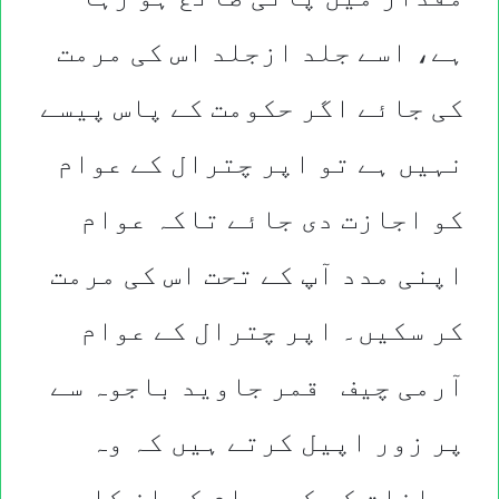
ہے، اسے جلد ازجلد اس کی مرمت
کی جائے اگر حکومت کے پاس پیسے
نہیں ہے تو اپر چترال کے عوام
کو اجازت دی جائے تاکہ عوام
اپنی مدد آپ کے تحت اس کی مرمت
کر سکیں۔ اپر چترال کے عوام
آرمی چیف قمر جاوید باجوہ سے
پر زور اپیل کرتے ہیں کہ وہ
مداخلت کر کے عوام کو ان کا