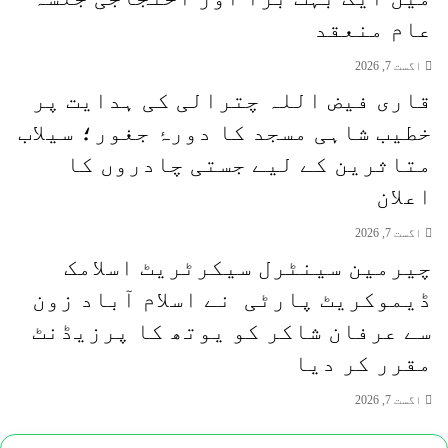
عام منعقد
اگست 7, 2026
قاری فیض اللہ چترالی کی ہدایت پر
خطیب شاہی مسجد کا دورۂ جغور؛ سیلاب
متاثرین کے لیے جستی چادروں کا
اعلان
اگست 7, 2026
چیرمین سینٹرل سیکرٹریٹ اسلامک
ڈیموکریٹ پارٹی نے اسلام آباد زون
سے عرفان شاکر کو یوتھ کا پرزیڈنٹ
مقرر کر دیا
اگست 7, 2026