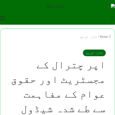
u
Search for
Home
/
تازہ ترین
تازہ ترین
اپر چترال کے
مجسٹریٹ اور حقوق
عوام کے مفاہمت
سے طے شدہ شیڈول