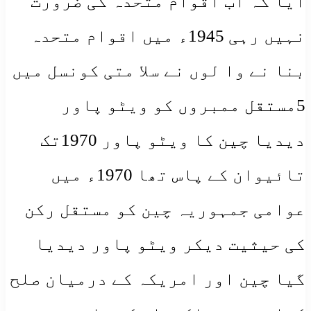
آیا کہ اب اقوام متحدہ کی ضرورت
نہیں رہی 1945ء میں اقوام متحدہ
بنا نے وا لوں نے سلا متی کونسل میں
5مستقل ممبروں کو ویٹو پاور
دیدیا چین کا ویٹو پاور 1970تک
تائیوان کے پاس تھا 1970ء میں
عوامی جمہوریہ چین کو مستقل رکن
کی حیثیت دیکر ویٹو پاور دیدیا
گیا چین اور امریکہ کے درمیان صلح