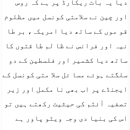
دیا یہ بات ریکارڈ پر ہے کہ روس
اور چین نے سلامتی کونسل میں مظلوم
قو موں کے ساتھ دیا امریکہ، بر طا
نیہ اور فرانس نے ظا لم طا قتوں کا
ساتھ دیا کشمیر اور فلسطین کے دو
سلگتے ہوئے مسا ئل سلا متی کونسل کے
ایجنڈے پر اب بھی نا مکمل اور زیر
تصفیہ آئٹم کی حیثیت رکھتے ہیں تو
اس کی بنیا دی وجہ ویٹو پاور ہے