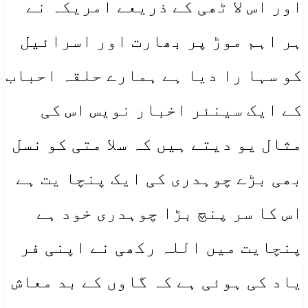
اور اس لا ٹھی کے ذریعے امریکہ نے
ہر اہم موڑ پر بھارت اور اسرائیل
کو سہا را دیا ہے ہمارے حلقہ احباب
کے ایک سینئر اخبار نویس اس کی
مثال یو دیتے ہیں کہ سلا متی کو نسل
بھی بڑے چوہدری کی ایک پنچا یت ہے
اس کا سر پنچ بڑا چوہدری خود ہے
پنچایت میں اللہ رکھی نے اپنی فر
یاد کی ہوئی ہے کہ گاوں کے بد معاش