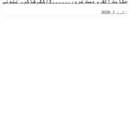
حکایتِ آتش و دستِ غرور۔۔۔۔۔۔ڈاکٹرشاکرہ نندنی
اگست 1, 2026