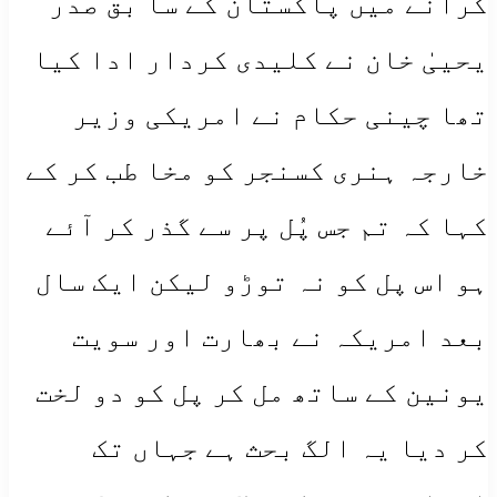
کرانے میں پاکستان کے سا بق صدر
یحییٰ خان نے کلیدی کردار ادا کیا
تھا چینی حکام نے امریکی وزیر
خارجہ ہنری کسنجر کو مخا طب کر کے
کہا کہ تم جس پُل پر سے گذر کر آئے
ہو اس پل کو نہ توڑو لیکن ایک سال
بعد امریکہ نے بھارت اور سویت
یونین کے ساتھ مل کر پل کو دو لخت
کر دیا یہ الگ بحث ہے جہاں تک