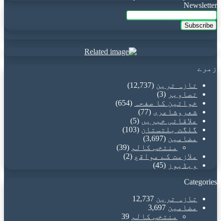
Newsletter
Enter
your
Email
address
زمرے
تازہ ترین
(12,737)
تصاویر
(3)
خواتین کا صفحہ
(654)
شعروشاعری
(77)
علاقائی خبریں
(5)
گلگت بلتستان
(103)
مضامین
(3,697)
منتخب کالم
(39)
ملازمت کے مواقع
(2)
ویڈیوز
(45)
Categories
تازہ ترین
12,737
مضامین
3,697
منتخب کالم
39