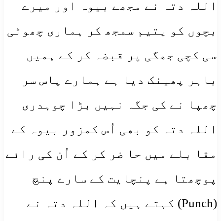
اللہ دتہ نے مجھے بیوہ اور میرے
بچوں کو یتیم سمجھ کر ہماری چھوٹی
سی کچی جھگی پر قبضہ کر کے ہمیں
باہر پھینک دیا ہے ہمارے پاس سر
چھپا نے کی جگہ نہیں بڑا چوہدری
اللہ دتہ کو بھی اُس کمزور بیوہ کے
مقا بلے میں حا ضر کر کے اُن کی رائے
پوچھتا ہے پنچایت کے سارے پنچ
(Punch) کہتے ہیں کہ اللہ دتہ نے