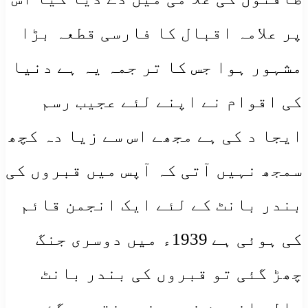
پر علامہ اقبال کا فارسی قطعہ بڑا
مشہور ہوا جس کا تر جمہ یہ ہے دنیا
کی اقوام نے اپنے لئے عجیب رسم
ایجا د کی ہے مجھے اس سے زیا دہ کچھ
سمجھ نہیں آتی کہ آپس میں قبروں کی
بندر بانٹ کے لئے ایک انجمن قائم
کی ہوئی ہے 1939ء میں دوسری جنگ
چھڑ گئی تو قبروں کی بندر بانٹ
والی انجمن خود بخود ختم ہوگئی