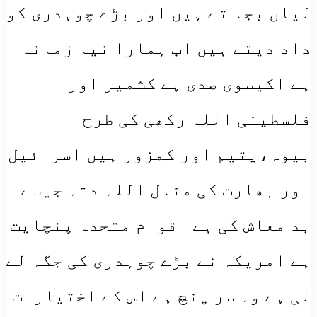
لیاں بجا تے ہیں اور بڑے چوہدری کو
داد دیتے ہیں اب ہمارا نیا زمانہ
ہے اکیسوی صدی ہے کشمیر اور
فلسطینی اللہ رکھی کی طرح
بیوہ،یتیم اور کمزور ہیں اسرائیل
اور بھارت کی مثال اللہ دتہ جیسے
بد معاش کی ہے اقوام متحدہ پنچایت
ہے امریکہ نے بڑے چوہدری کی جگہ لے
لی ہے وہ سر پنچ ہے اس کے اختیارات