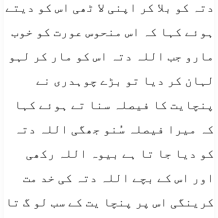
دتہ کو بلا کر اپنی لا ٹھی اس کو دیتے
ہوئے کہا کہ اس منحوس عورت کو خوب
مارو جب اللہ دتہ اس کو مار کر لہو
لہان کر دیا تو بڑے چوہدری نے
پنچایت کا فیصلہ سنا تے ہوئے کہا
کہ میرا فیصلہ سُنو جھگی اللہ دتہ
کو دیا جا تا ہے بیوہ اللہ رکھی
اور اس کے بچے اللہ دتہ کی خد مت
کرینگی اس پر پنچا یت کے سب لو گ تا