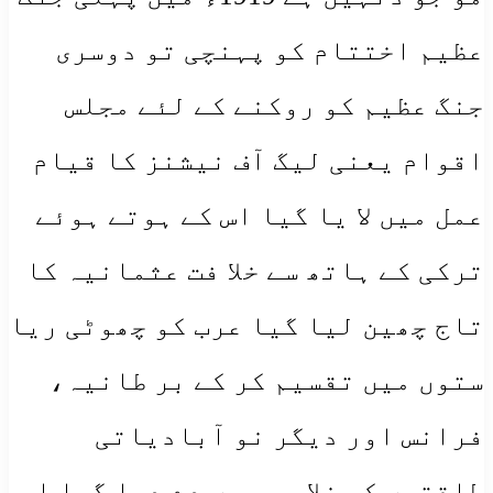
عظیم اختتام کو پہنچی تو دوسری
جنگ عظیم کو روکنے کے لئے مجلس
اقوام یعنی لیگ آف نیشنز کا قیام
عمل میں لا یا گیا اس کے ہوتے ہوئے
ترکی کے ہاتھ سے خلا فت عثمانیہ کا
تاج چھین لیا گیا عرب کو چھوٹی ریا
ستوں میں تقسیم کر کے بر طانیہ،
فرانس اور دیگر نو آبادیاتی
طاقتوں کی غلا می میں دے دیا گیا اس