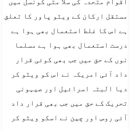
اقوام متحدہ کی سلا متی کونسل میں
مستقل ارکان کے ویٹو پاور کا تعلق
ہے اس کا غلط استعمال بھی ہوا ہے
درست استعمال بھی ہوا ہے مسلما
نوں کے حق میں جب بھی کوئی قرار
داد آئی امریکہ نے اس کو ویٹو کر
دیا البتہ اسرائیل اور صیہونی
تحریک کے حق میں جب بھی قرار داد
آئی روس اور چین نے اسکو ویٹو کر