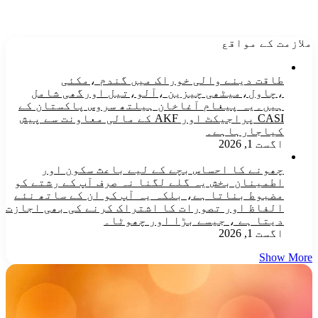
ملازمت کے مواقع
طاقت دینے والی خوراک میں گندم ،مکئی
،چاول،میٹھی چیزین ،آلو،تیل اورگھی شامل
ہیں۔یہ پیغام آغاخان ہیلتھ سروس پاکستان کے
CASI پراجیکٹ اور AKF کے مالی معاونت سے پیش
کیاجارہاہے۔
اگست 1, 2026
چھونے کا احساس بچے کے لیے باعث سکون اور
اطمینان بخش یہ گلے لگنا نہ صرف آپ کے رشتے کو
مضبوط بناتا ہے، بلکہ یہ آپ کو ان کے ساتھ نئے
الفاظ اور تصورات کا اشتراک کرنے کی بھی اجازت
دیتا ہے ، جیسے بڑا اور چھوٹا۔
اگست 1, 2026
Show More