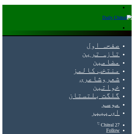
Menu
Search
for
صفحہ اول
تازہ ترین
مضامین
منتخب کالمز
شعروشاعری
خواتین
گلگت بلتستان
موسم
ای پیپر
℃
Chitral
27
Follow