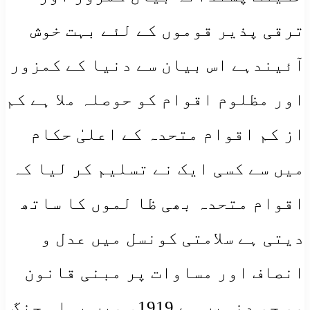
ترقی پذیر قوموں کے لئے بہت خوش
آئیندہے اس بیان سے دنیا کے کمزور
اور مظلوم اقوام کو حوصلہ ملا ہے کم
از کم اقوام متحدہ کے اعلیٰ حکام
میں سے کسی ایک نے تسلیم کر لیا کہ
اقوام متحدہ بھی ظا لموں کا ساتھ
دیتی ہے سلامتی کونسل میں عدل و
انصاف اور مساوات پر مبنی قانون
مو جو دنہیں ہے 1919ء میں پہلی جنگ