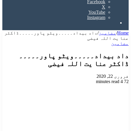
Facebook
X
YouTube
Instagram
Search
for
Home
/
مضامین
/
داد بیداد۔۔۔۔۔ویٹو پاور۔۔۔۔۔ڈاکٹر
عنا یت اللہ فیضی
مضامین
داد بیداد۔۔۔۔۔ویٹو پاور۔۔۔۔۔
ڈاکٹر عنا یت اللہ فیضی
فروری 22, 2020
4 minutes read
72