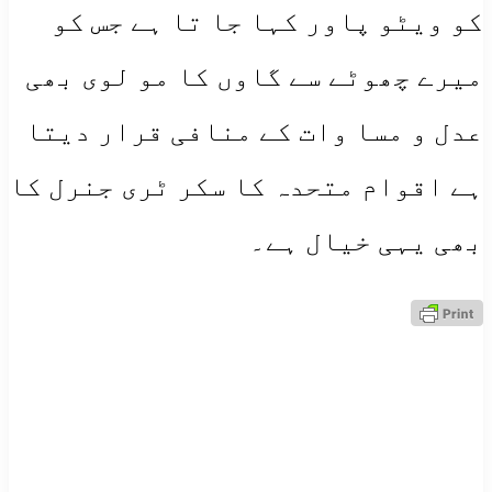
کو ویٹو پاور کہا جا تا ہے جس کو
میرے چھوٹے سے گاوں کا مو لوی بھی
عدل و مسا وات کے منافی قرار دیتا
ہے اقوام متحدہ کا سکر ٹری جنرل کا
بھی یہی خیال ہے۔