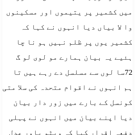
میں کشمیر پر یتیموں اور مسکینوں
وا لا بیاں دیا انہوں نے کہا کہ
کشمیر یوں پر ظلم نہیں ہو نا چا
ہئیے یہ بیان ہمارے مو لوی لو گ
72سا لوں سے مسلسل دے رہے ہیں تا
ہم انہوں نے اقوام متحدہ کی سلا متی
کونسل کے بارے میں زور دار بیان
دیا اپنے بیان میں انہوں نے پہلی
دفعہ اقرار کیا کہ ویٹو پاور عدل