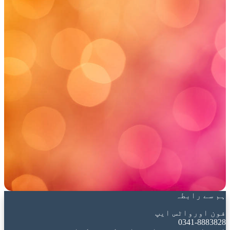
ہم سے رابطہ
فون اورواٹس ایپ
0341-8883828