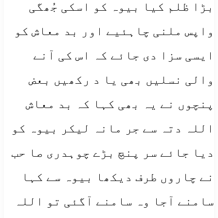
بڑا ظلم کیا بیوہ کو اسکی جُھگی
واپس ملنی چاہئیے اور بد معاش کو
ایسی سزا دی جائے کہ اس کی آنے
والی نسلیں بھی یا د رکھیں بعض
پنچوں نے یہ بھی کہا کہ بد معاش
اللہ دتہ سے جر مانہ لیکر بیوہ کو
دیا جائے سر پنچ بڑے چوہدری صا حب
نے چاروں طرف دیکھا بیوہ سے کہا
سامنے آجا وہ سامنے آگئی تو اللہ