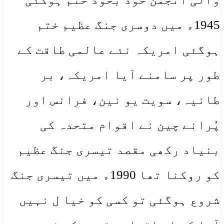
1945ء میں دوسری جنگ عظیم ختم
ہوگئی امریکہ نئے عالمی طاقت کے
طور پر سامنے آیا امریکہ، بر
طانیہ، سویت یو نین، فرانس اور
پُرانے چین نے اقوام متحدہ کی
بنیاد رکھی مقصد تیسری جنگ عظیم
کو روکنا تھا 1990ء میں تیسری جنگ
شروع ہوگئی تو کسی کو خیا ل نہیں