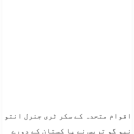
اقوام متحدہ کے سکر ٹری جنرل انتو
نیو گو تریس نے پا کستان کے دورے