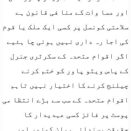
اور مسا وات کے منا فی قانون ہے
سلامتی کونسل پر کسی ایک ملک یا قوم
کی اجا رہ داری نہیں ہونی چا ہئیے
اگر اقوام متحدہ کے سکرٹری جنرل
کے پاس ویٹو پاور کو ختم کرنے
چیلنج کرنے کا اختیار نہیں تاہم
اقوام متحدہ کے سب سے بڑے انتظا می
پوسٹ پر فائز کسی عہدیدار کا
حقیقت پسندانہ بیان کمزور اور