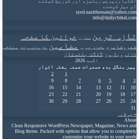
اشتہار،پریس ریلیز، اور کوریج کیلئے
ای میل کیجئے
syed.nazirhussain@yahoo.com
info@dailychitral.com
تازہ ترین
خواتین کا صفحہ
تصاویر
مضامین
شعروشاعری
منتخب
علاقائی خبریں
ملازمت کے مواقع
گلگت بلتستان
کالم
ویڈیوز
اگست 2026
پیر
منگل
بدھ
جمعرات
جمعہ
ہفتہ
اتوار
2
1
9
8
7
6
5
4
3
16
15
14
13
12
11
10
23
22
21
20
19
18
17
30
29
28
27
26
25
24
31
« جولائی
About
Clean Responsive WordPress Newspaper, Magazine, News and
Blog theme. Packed with options that allow you to completely
customize your website to your needs.