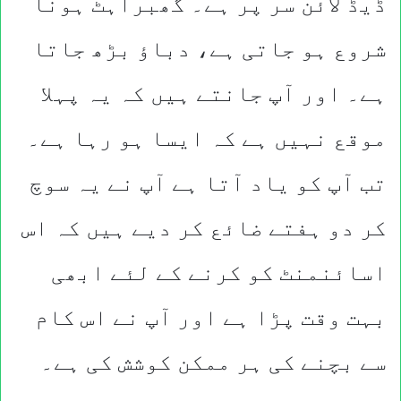
ڈیڈ لائن سر پر ہے۔ گھبراہٹ ہونا
شروع ہو جاتی ہے، دباؤ بڑھ جاتا
ہے۔ اور آپ جانتے ہیں کہ یہ پہلا
موقع نہیں ہے کہ ایسا ہو رہا ہے۔
تب آپ کو یاد آتا ہے آپ نے یہ سوچ
کر دو ہفتے ضائع کر دیے ہیں کہ اس
اسائنمنٹ کو کرنے کے لئے ابھی
بہت وقت پڑا ہے اور آپ نے اس کام
سے بچنے کی ہر ممکن کوشش کی ہے۔