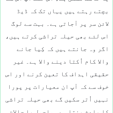
بچتے رہتے ہیں یہاں تک کہ ڈیڈ
لائن سر پر آجاتی ہے۔ بہت سے لوگ
اس لئے بھی حیلہ تراشی کرتے ہیں،
اگر وہ جانتے ہیں کہ کِیا جانے
والا کام اُکتا دینے والا ہے۔ غیر
حقیقی اہداف کا تعین کرنے اور اس
خوف سے کہ آپ ان معیارات پر پورا
نہیں اُتر سکیں گے بھی حیلہ تراشی
کا باعث بنتا ہے۔ ماحول یا حالات