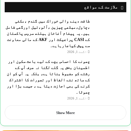
ملازمت کے مواقع
طاقت دینے والی خوراک میں گندم ،مکئی
،چاول،میٹھی چیزین ،آلو،تیل اورگھی شامل
ہیں۔یہ پیغام آغاخان ہیلتھ سروس پاکستان
کے CASI پراجیکٹ اور AKF کے مالی معاونت
سے پیش کیاجارہاہے۔
اگست 1, 2026
چھونے کا احساس بچے کے لیے باعث سکون اور
اطمینان بخش یہ گلے لگنا نہ صرف آپ کے
رشتے کو مضبوط بناتا ہے، بلکہ یہ آپ کو ان
کے ساتھ نئے الفاظ اور تصورات کا اشتراک
کرنے کی بھی اجازت دیتا ہے ، جیسے بڑا اور
چھوٹا۔
اگست 1, 2026
Show More