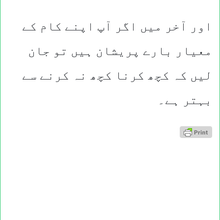
اور آخر میں اگر آپ اپنے کام کے
معیار بارے پریشان ہیں تو جان
لیں کہ کچھ کرنا کچھ نہ کرنے سے
بہتر ہے۔