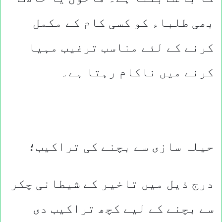
بھی طلباء کو کسی کام کے مکمل
کرنے کے لئے مناسب ترغیب مہیا
کرنے میں ناکام رہتا ہے۔
حیلہ سازی سے بچنے کی تراکیب؛
درج ذیل میں تاخیر کے شیطانی چکر
سے بچنے کے لیے کچھ تراکیب دی