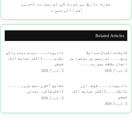
د
عورت مارچ ہی عورت کی توہین ..... تحریر
:فداالرحمن د
Related Articles
کاوشات اقبال سے ایک
​دادبیداد……دودھ دینے والی
ورق۔……اس زمین پر موجود ہر
بکری…….. ڈاکٹر عنایت اللہ
انسان مشقت میں ہے۔۔….
فیضی
اگست 7, 2026
اگست 7, 2026
دادبیداد…….​ شوشہ اور
حکایتِ آتش و دستِ غرور۔۔۔۔۔۔
ٹانکا…….ڈاکٹر عنایت اللہ
ڈاکٹرشاکرہ نندنی
فیضی
اگست 1, 2026
اگست 3, 2026