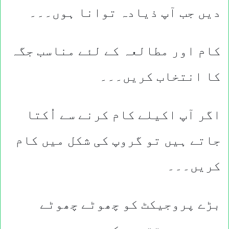
دیں جب آپ ذیادہ توانا ہوں۔۔۔
کام اور مطالعہ کے لئے مناسب جگہ
کا انتخاب کریں۔۔۔
اگر آپ اکیلے کام کرنے سے اُکتا
جاتے ہیں تو گروپ کی شکل میں کام
کریں۔۔۔
بڑے پروجیکٹ کو چھوٹے چھوٹے