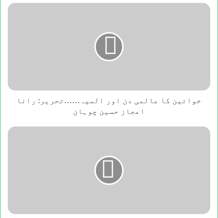
خواتین
کا
عالمی
دن
اور
المیہ……
تحریر:
رانا
اعجاز
حسین
خواتین کا عالمی دن اور المیہ……تحریر: رانا
چوہان
اعجاز حسین چوہان
عورت
مارچ
ہی
عورت
کی
توہین
.....
تحریر
:فداالرحمن