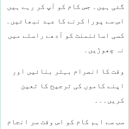
گئی ہیں۔ جس کام کو آپ کر رہے ہیں
اس سے پورا کرنے کا عہد نبھائیں۔
کسی اسائنمنٹ کو آدھے راستے میں
نہ چھوڑیں۔
وقت کا انصرام بہتر بنائیں اور
اپنے کاموں کی ترجیح کا تعین
کریں۔۔۔
سب سے اہم کام کو اس وقت سر انجام