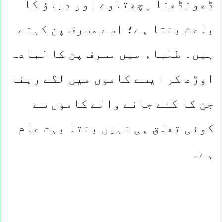
ڈھونڈھنا پچھتاوے اور دباؤ کا
باعث بنتا ہے؛ اسے مسرف پن کہتے
ہیں۔ طلباء میں مسرف پن کا لبادہ
اوڑھ کر ایسے کاموں میں لگے رہنا
جن کا کئے جانے والے کاموں سے
کوئی تعلق ہی نہیں بنتا بہت عام
ہے۔