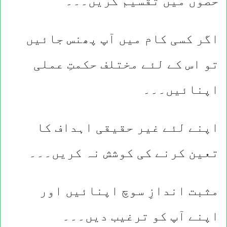
حصوں میں تقسیم کریں۔۔۔
اگر کسی کام میں آپ پھنس جائیں
تو اس کے لئے مختلف حکمتِ عملی
اپنائیں۔۔۔
اپنے لئے غیر حقیقی اہداف کا
تعین کرنے کی کوشش نہ کریں۔۔۔
مثبت اندازِ سوچ اپنائیں اور
اپنے آپ کو ترغیب دیں۔۔۔