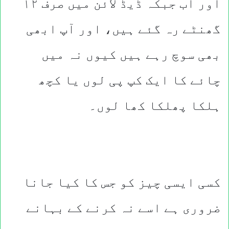
اور اب جبکہ ڈیڈ لائن میں صرف ۱۲
گھنٹے رہ گئے ہیں، اور آپ ابھی
بھی سوچ رہے ہیں کیوں نہ میں
چائے کا ایک کپ پی لوں یا کچھ
ہلکا پھلکا کھا لوں۔
کسی ایسی چیز کو جس کا کیا جانا
ضروری ہے اسے نہ کرنے کے بہانے