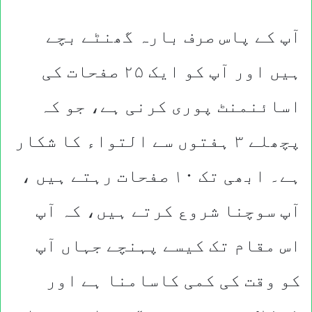
آپ کے پاس صرف بارہ گھنٹے بچے
ہیں اور آپ کو ایک ۲۵ صفحات کی
اسائنمنٹ پوری کرنی ہے، جو کہ
پچھلے ۳ ہفتوں سے التواء کا شکار
ہے۔ ابھی تک ۱۰ صفحات رہتے ہیں ،
آپ سوچنا شروع کرتے ہیں، کہ آپ
اس مقام تک کیسے پہنچے جہاں آپ
کو وقت کی کمی کاسامنا ہے اور