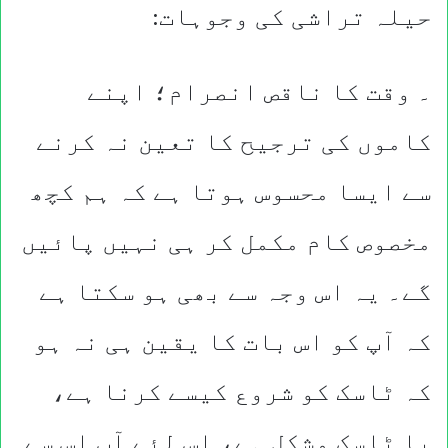
حیلہ تراشی کی وجوہات:
۔ وقت کا ناقص انصرام؛ اپنے
کاموں کی ترجیح کا تعین نہ کرنے
سے ایسا محسوس ہوتا ہے کہ ہم کچھ
مخصوص کام مکمل کر ہی نہیں پائیں
گے۔ یہ اس وجہ سے بھی ہو سکتا ہے
کہ آپ کو اس بات کا یقین ہی نہ ہو
کہ ٹاسک کو شروع کیسے کرنا ہے،
یا ٹاسک مشکل ہے، اس لئے آپ اس سے