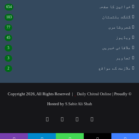
خواتین کا صفحہ
654
گلگت بلتستان
103
شعروشاعری
77
ویڈیوز
45
علاقائی خبریں
5
تصاویر
3
ملازمت کے مواقع
2
Daily Chitral Online
| Proudly
© Copyright 2026, All Rights Reserved |
Hosted by
S.Sabir Ali Shah
Instagram
YouTube
Facebook
X