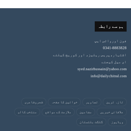
ہم سے رابطہ
فون اورواٹس ایپ
0341-8883828
اشتہار،پریس ریلیز، اور کوریج کیلئے
ای میل کیجئے
syed.nazirhussain@yahoo.com
info@dailychitral.com
تازہ ترین
تصاویر
خواتین کا صفحہ
شعروشاعری
علاقائی خبریں
مضامین
ملازمت کے مواقع
منتخب کالم
ویڈیوز
گلگت بلتستان