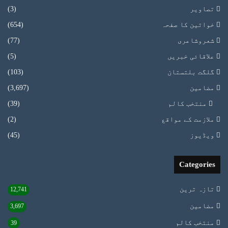
تصاویر
(3)
خواتین کا صفحہ
(654)
شعروشاعری
(77)
علاقائی خبریں
(5)
گلگت بلتستان
(103)
مضامین
(3,697)
منتخب کالم
(39)
ملازمت کے مواقع
(2)
ویڈیوز
(45)
Categories
تازہ ترین
12,741
مضامین
3,697
منتخب کالم
39