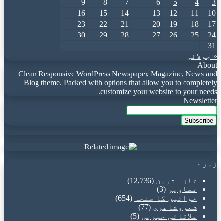
9
8
7
6
5
4
3
16
15
14
13
12
11
10
23
22
21
20
19
18
17
30
29
28
27
26
25
24
31
« جولائی
About
Clean Responsive WordPress Newspaper, Magazine, News and
Blog theme. Packed with options that allow you to completely
customize your website to your needs.
Newsletter
Enter
your
Email
address
زمرے
تازہ ترین
(12,736)
تصاویر
(3)
خواتین کا صفحہ
(654)
شعروشاعری
(77)
علاقائی خبریں
(5)