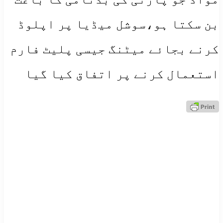
بن سکتا ہو،سوشل میڈیا پر اپلوڈ
کرنے بجائے میٹنگ جیسی پلیٹ فارم
استعمال کرنے پر اتفاق کیا گیا