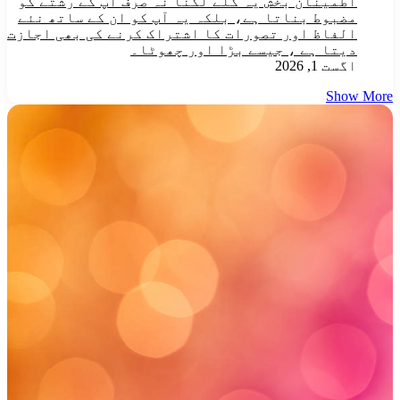
اطمینان بخش یہ گلے لگنا نہ صرف آپ کے رشتے کو
مضبوط بناتا ہے، بلکہ یہ آپ کو ان کے ساتھ نئے
الفاظ اور تصورات کا اشتراک کرنے کی بھی اجازت
دیتا ہے ، جیسے بڑا اور چھوٹا۔
اگست 1, 2026
Show More