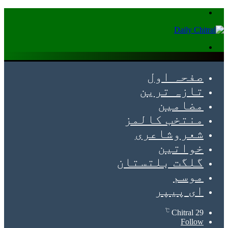
Menu
Search
for
صفحہ اول
تازہ ترین
مضامین
منتخب کالمز
شعروشاعری
خواتین
گلگت بلتستان
موسم
ای پیپر
℃
Chitral
29
Follow