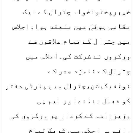
خیبرپختونخواہ چترال کے ایک
مقامی ہوٹل میں منعقد ہوا۔اجلاس
میں چترال کے تمام علاقوں سے
ورکروں نے شرکت کی۔اجلاس میں
چترال کے نامزد صدر کے
نوٹفیکیشن،چترال میں پارٹی دفتر
کو فعال بنانے اور ایم پی
وزیرزادہ کے کردار پر ورکروں کی
رائے پر اجلاس میں شریک تمام