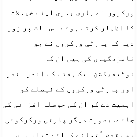
ورکروں نے باری باری اپنے خیالات
کا اظہار کرتے ہوئے اس بات پر زور
دیا کہ پارٹی ورکروں نے جو
نامزدگیاں کی ہیں ان کا
نوٹیفیکشن ایک ہفتے کے اندر اندر
اور پارٹی ورکروں کے فیصلے کو
اہمیت دے کر ان کی حوصلہ افزائی کی
جائے۔بصورت دیگر پارٹی ورکرکوئی
بھی قدم اُٹھانے کیلئے تیار ہیں