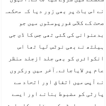
نے اس بات پر بھی زور دیا کہ محکمہ
صحت کے کلاس فورپوسٹوں میں جو
بدعنوانی کی گئی تھی جس کا ڈی جی
ہیلتھ نے بھی نوٹس لیا تھا اس
انکوائری کو بھی جلد ازجلد منظر
عام پر لایاجائے۔آخر میں ورکروں
نے آپس میں اتفاق اور اتحاد سے
پارٹی کو مضبوط بنانے اور ایسے
مواد جو پارٹی کی بدنامی کا باعث