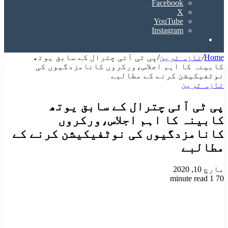
Facebook
X
YouTube
Instagram
Search
for
Home
/
تازہ ترین
/
پی ٹی آئی چترال کے سابق یوتھ
کابینہ کا اہم اجلاس،ورکروں کانامزدگیوں کی
نوٹفیکیشن کرنے کے مطالبے
تازہ ترین
پی ٹی آئی چترال کے سابق یوتھ
کابینہ کا اہم اجلاس،ورکروں
کانامزدگیوں کی نوٹفیکیشن کرنے کے
مطالبے
مارچ 10, 2020
1 minute read
70