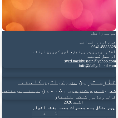
ہم سے رابطہ
فون اورواٹس ایپ
0341-8883828
اشتہار،پریس ریلیز، اور کوریج کیلئے
ای میل کیجئے
syed.nazirhussain@yahoo.com
info@dailychitral.com
تازہ ترین
خواتین کا صفحہ
تصاویر
مضامین
شعروشاعری
منتخب
علاقائی خبریں
ملازمت کے مواقع
گلگت بلتستان
کالم
ویڈیوز
اگست 2026
پیر
منگل
بدھ
جمعرات
جمعہ
ہفتہ
اتوار
2
1