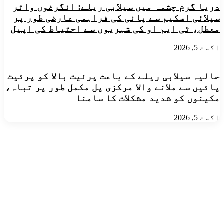
دریا گرم چشمہ میں سیلابی ریلے: انگرغوں واٹر
سپلائی اسکیم سے پانی کی فراہمی عارضی طور پر
معطل، ٹی ایم او کی شہریوں سے احتیاط کی اپیل
اگست 5, 2026
حالیہ سیلابی ریلے کے باعث پرئیت بالا کو پرئیت
پائیں سے ملانے والا مرکزی پل مکمل طور پر تباہ،
مکینوں کو شدید مشکلات کا سامنا
اگست 5, 2026