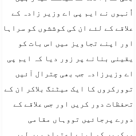
اُنہوں نے ایم پی اے وزیر زادہ کے
علاقے کے لئے ان کی کوششوں کو سراہا
اور اپنے تجاویز میں اس بات کو
یقینی بنانے پر زور دیا کہ ایم پی
اے وزیرزادہ جب بھی چترال آئیں
توورکروں کا ایک میٹنگ بلاکر ان کے
تحفظات دور کریں اور جس علاقے کے
دورے پرجائیں تووہاں مقامی
ورکروں کو اپنے اعتماد میں لیں۔