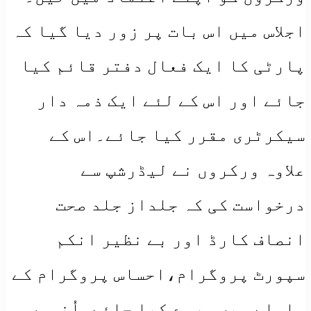
اجلاس میں اس بات پر زور دیا گیا کہ
پارٹی کا ایک فعال دفتر قائم کیا
جائے اور اس کے لئے ایک ذمہ دار
سیکرٹری مقرر کیا جائے۔اس کے
علاوہ ورکروں نے لیڈرشپ سے
درخواست کی کہ جلداز جلد صحت
انصاف کارڈ اور بے نظیر انکم
سپورٹ پروگرام،احساس پروگرام کے
سلسلے میں سروے کیا جائے۔اُنہوں