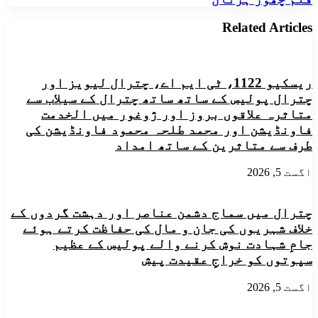
سب
اللہ
کمیٹی
فیضی
Related Articles
چترال
کے
زیر
انتطام
ڈسٹرکٹ
ریسکیو 1122، ٹی ایم اے، چترال لیویز اور
اکاءونٹ
چترال پولیس کے ساتھ ساتھ چترال کے سیلاب سے
آفس
متاثرہ علاقوں بروز اور ژوغور میں الخدمت
چترال
فاونڈیشن اور محمد طلحہ محمود فاونڈیشن کی
کے
ملازمین
طرف سے متاثرین کے ساتھ امداد
نے
منگل
اگست 5, 2026
کے
روز
دو
چترال میں سماج دشمن عناصر اور دہشت گردوں کے
گھنٹے
خلاف شہریوں کی جان و مال کی حفاظت کرتے ہوئے
کی
جامِ شہادت نوش کرنے والے پولیس کے عظیم
قلم
چھوڑ
سپوتوں کو خراجِ عقیدت پیش
ہڑتال
اگست 5, 2026