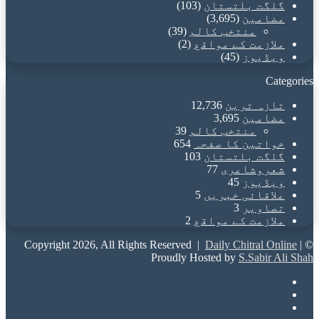
گلگت بلتستان
(103)
مضامین
(3,695)
منتخب کالم
(39)
ملازمت کے مواقع
(2)
ویڈیوز
(45)
Categories
تازہ ترین
12,736
مضامین
3,695
منتخب کالم
39
خواتین کا صفحہ
654
گلگت بلتستان
103
شعروشاعری
77
ویڈیوز
45
علاقائی خبریں
5
تصاویر
3
ملازمت کے مواقع
2
Daily Chitral Online
|
© Copyright 2026, All Rights Reserved |
Proudly Hosted by
S.Sabir Ali Shah
Facebook
X
YouTube