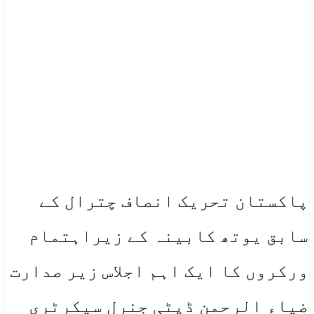
پاکستان تحریک انصاف چترال کے
سابق یوتھ کابینہ کے زیراہتمام
ورکروں کا ایک اہم اجلاس زیر صدارت
ضیاء الرحمن ڈپٹی جنرل سیکرٹری