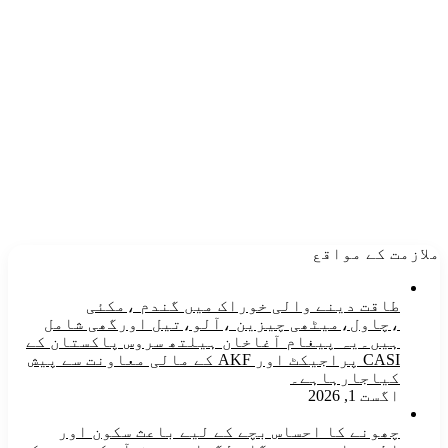
ملازمت کے مواقع
طاقت دینے والی خوراک میں گندم ،مکئی
،چاول،میٹھی چیزین ،آلو،تیل اورگھی شامل
ہیں۔یہ پیغام آغاخان ہیلتھ سروس پاکستان کے
CASI پراجیکٹ اور AKF کے مالی معاونت سے پیش
کیاجارہاہے۔
اگست 1, 2026
چھونے کا احساس بچے کے لیے باعث سکون اور