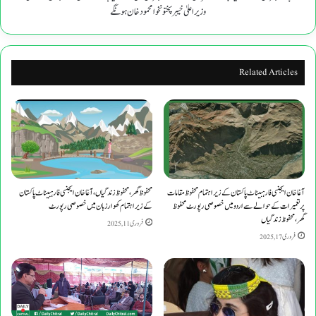
جائے
وزیراعلیٰ خیبرپختونخوا محمود خان ہونگے
گا،
جس
کے
مہمان
Related Articles
خصوصی
وزیراعلیٰ
خیبرپختونخوا
محمود
خان
ہونگے
آغاخان ایجنسی فارہبیٹاٹ پاکستان کے زیراہتمام محفوظ مقامات
محفوظ گھر،محفوظ زندگیاں، آغاخان ایجنسی فارہبیٹاٹ پاکستان
پرتعمیرات کے حوالے سے اردومیں خصوصی رپورٹ محفوظ
کے زیراہتمام کھوارزبان میں خصوصی رپورٹ
گھر،محفوظ زندگیاں
فروری 11, 2025
فروری 17, 2025