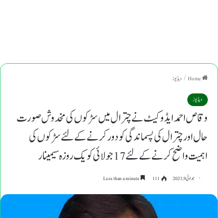
Home
/
ویڈیوز
ویڈیوز
وقاص احمد ایڈوکیٹ نے چترال میں سڑکوں کی مخدوش صورت
حال اور چترال کی پسماندگی کو دور کرنے کے لئے سڑکوں کی
اہمیت واضح کرنے کے لئے 17جولائی کو یک روزہ سیمینار
جولائی 9, 2021
111
Less than a minute