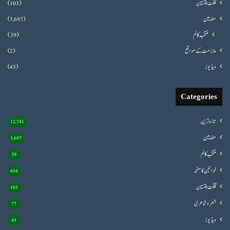
گلگت بلتستان
(103)
مضامین
(3,697)
منتخب کالم
(39)
ملازمت کے مواقع
(2)
ویڈیوز
(45)
Categories
تازہ ترین
12,741
مضامین
3,697
منتخب کالم
39
خواتین کا صفحہ
654
گلگت بلتستان
103
شعروشاعری
77
ویڈیوز
45