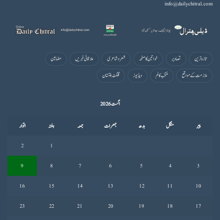
info@dailychitral.com
تازہ ترین
تصاویر
خواتین کا صفحہ
شعروشاعری
علاقائی خبریں
مضامین
ملازمت کے مواقع
منتخب کالم
ویڈیوز
گلگت بلتستان
اگست 2026
پیر
منگل
بدھ
جمعرات
جمعہ
ہفتہ
اتوار
2
1
9
8
7
6
5
4
3
16
15
14
13
12
11
10
23
22
21
20
19
18
17