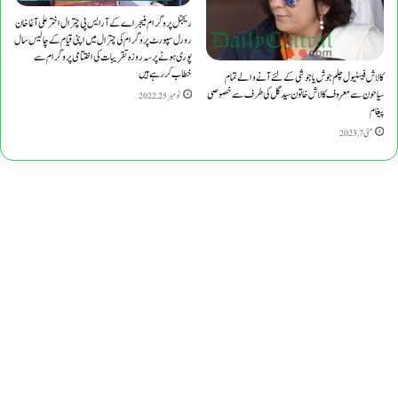
ریجنل پروگرام منیجراے کے آرایس پی چترال اخترعلی آغا خان
رورل سپورٹ پروگرام کی چترال میں اپنی قیام کے چالیس سال
پوری ہونے پر سہ روزہ تقریبات کی اختتامی پروگرام سے
خطاب کررہے ہیں
کالاش فیسٹیول چلم جوش یاجوشی کے لئے آنے والے تمام
سیاحون سے معروف کالاش خاتون سیدگل کی طرف سے خصوصی
نومبر 25, 2022
پیغام
مئی 7, 2023