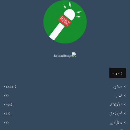
زمرے
تازہ ترین
(12,741)
تصاویر
(3)
خواتین کا صفحہ
(654)
شعروشاعری
(77)
علاقائی خبریں
(5)