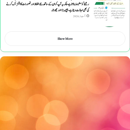
رشتے کو مضبوط بناتا ہے، بلکہ یہ آپ کو ان کے ساتھ نئے الفاظ اور تصورات کا اشتراک کرنے
کی بھی اجازت دیتا ہے ، جیسے بڑا اور چھوٹا۔
اگست 1, 2026
Show More