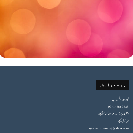
ہم سے رابطہ
فون اورواٹس ایپ
0341-8883828
اشتہار،پریس ریلیز، اور کوریج کیلئے
ای میل کیجئے
syed.nazirhussain@yahoo.com