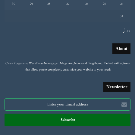
30
29
28
27
26
25
24
31
« جولائی
About
Clean Responsive WordPress Newspaper, Magazine, News and Blog theme. Packed with options
that allow you to completely customize your website to your needs.
Newsletter
Enter
your
Email
address