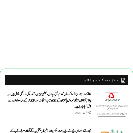
ملازمت کے مواقع
طاقت دینے والی خوراک میں گندم ،مکئی ،چاول،میٹھی چیزین ،آلو،تیل اورگھی شامل ہیں۔یہ
پیغام آغاخان ہیلتھ سروس پاکستان کے CASI پراجیکٹ اور AKF کے مالی معاونت سے
پیش کیاجارہاہے۔
اگست 1, 2026
چھونے کا احساس بچے کے لیے باعث سکون اور اطمینان بخش یہ گلے لگنا نہ صرف آپ کے