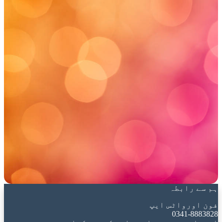
ہم سے رابطہ
فون اورواٹس ایپ
0341-8883828