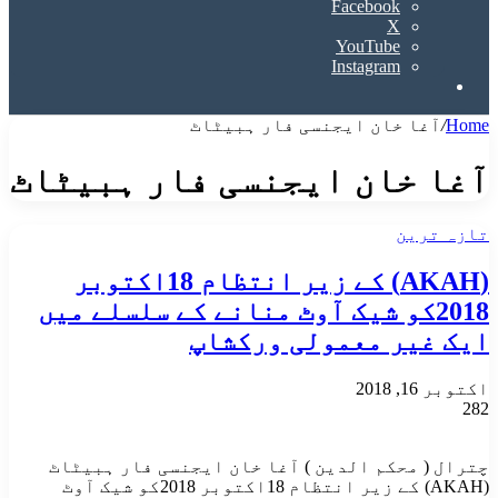
Facebook
X
YouTube
Instagram
Search
for
Home
/
آغا خان ایجنسی فار ہبیٹاٹ
آغا خان ایجنسی فار ہبیٹاٹ
تازہ ترین
(AKAH) کے زیر انتظام 18اکتوبر
2018کو شیک آوٹ منانے کے سلسلے میں
ایک غیر معمولی ورکشاپ
اکتوبر 16, 2018
282
چترال ( محکم الدین ) آغا خان ایجنسی فار ہبیٹاٹ
(AKAH) کے زیر انتظام 18اکتوبر 2018کو شیک آوٹ