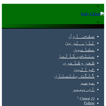
Menu
Search
for
صفحہ اول
تازہ ترین
مضامین
منتخب کالمز
شعروشاعری
خواتین
گلگت بلتستان
موسم
ای پیپر
℃
Chitral
22
Follow