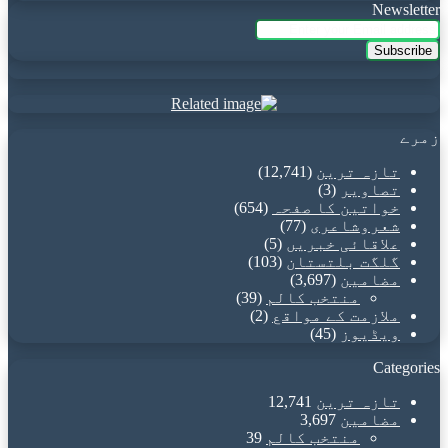
Newsletter
Enter
your
Email
address
زمرے
تازہ ترین
(12,741)
تصاویر
(3)
خواتین کا صفحہ
(654)
شعروشاعری
(77)
علاقائی خبریں
(5)
گلگت بلتستان
(103)
مضامین
(3,697)
منتخب کالم
(39)
ملازمت کے مواقع
(2)
ویڈیوز
(45)
Categories
تازہ ترین
12,741
مضامین
3,697
منتخب کالم
39