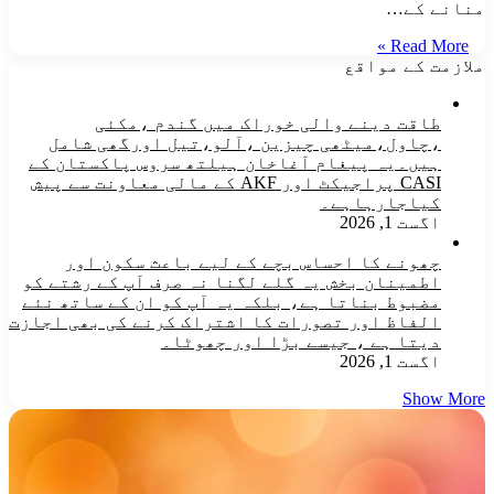
منانے کے…
Read More »
ملازمت کے مواقع
طاقت دینے والی خوراک میں گندم ،مکئی
،چاول،میٹھی چیزین ،آلو،تیل اورگھی شامل
ہیں۔یہ پیغام آغاخان ہیلتھ سروس پاکستان کے
CASI پراجیکٹ اور AKF کے مالی معاونت سے پیش
کیاجارہاہے۔
اگست 1, 2026
چھونے کا احساس بچے کے لیے باعث سکون اور
اطمینان بخش یہ گلے لگنا نہ صرف آپ کے رشتے کو
مضبوط بناتا ہے، بلکہ یہ آپ کو ان کے ساتھ نئے
الفاظ اور تصورات کا اشتراک کرنے کی بھی اجازت
دیتا ہے ، جیسے بڑا اور چھوٹا۔
اگست 1, 2026
Show More