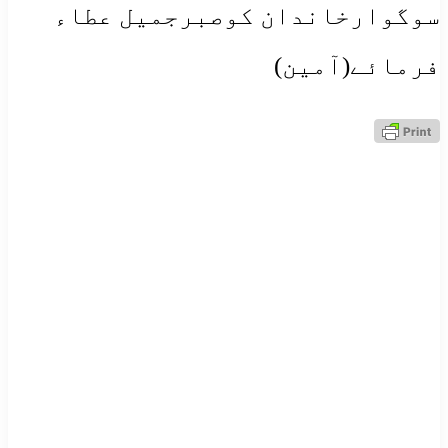
سوگوارخاندان کوصبرجمیل عطاء
فرمائے(آمین)