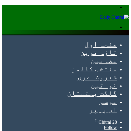
Menu
Search
for
صفحہ اول
تازہ ترین
مضامین
منتخب کالمز
شعروشاعری
خواتین
گلگت بلتستان
موسم
ای پیپر
℃
Chitral
28
Follow