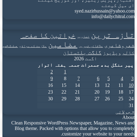
ای میل کیجئے
syed.nazirhussain@yahoo.com
info@dailychitral.com
تازہ ترین
خواتین کا صفحہ
تصاویر
مضامین
شعروشاعری
منتخب
علاقائی خبریں
ملازمت کے مواقع
گلگت بلتستان
کالم
ویڈیوز
اگست 2026
پیر
منگل
بدھ
جمعرات
جمعہ
ہفتہ
اتوار
2
1
9
8
7
6
5
4
3
16
15
14
13
12
11
10
23
22
21
20
19
18
17
30
29
28
27
26
25
24
31
« جولائی
About
Clean Responsive WordPress Newspaper, Magazine, News and
Blog theme. Packed with options that allow you to completely
customize your website to your needs.