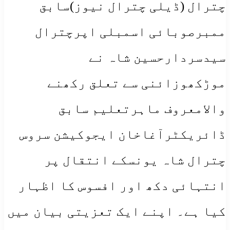
چترال (ڈیلی چترال نیوز)سابق
ممبرصوبائی اسمبلی اپرچترال
سیدسردارحسین شاہ نے
موڑکھوزائنی سے تعلق رکھنے
والامعروف ماہرتعلیم سابق
ڈائریکٹرآغاخان ایجوکیشن سروس
چترال شاہ یونسکے انتقال پر
انتہائی دکھ اور افسوس کا اظہار
کیا ہے۔ اپنے ایک تعزیتی بیان میں