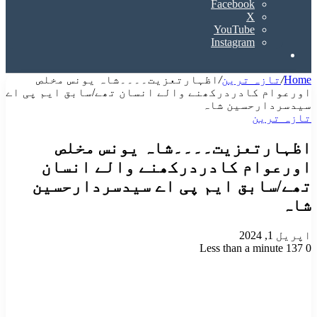
Facebook
X
YouTube
Instagram
Search
for
Home
/
تازہ ترین
/
اظہارتعزیت۔۔۔۔شاہ یونس مخلص
اورعوام کادردرکھنے والے انسان تھے/سابق ایم پی اے
سیدسردارحسین شاہ
تازہ ترین
اظہارتعزیت۔۔۔۔شاہ یونس مخلص
اورعوام کادردرکھنے والے انسان
تھے/سابق ایم پی اے سیدسردارحسین
شاہ
اپریل 1, 2024
Less than a minute
137
0