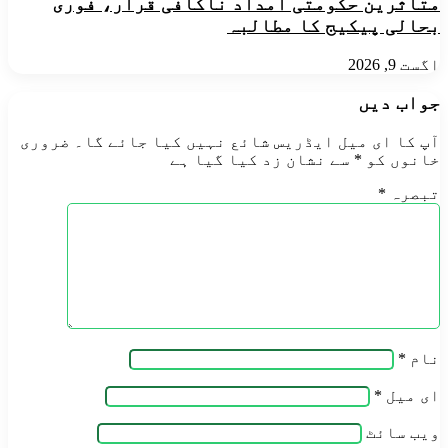
متاثرین حکومتی امداد ناکافی قرار، فوری
بحالی پیکیج کا مطالبہ
اگست 9, 2026
جواب دیں
آپ کا ای میل ایڈریس شائع نہیں کیا جائے گا۔
ضروری
خانوں کو
*
سے نشان زد کیا گیا ہے
تبصرہ
*
نام
*
ای میل
*
ویب‌ سائٹ