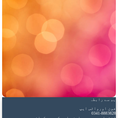
ہم سے رابطہ
فون اورواٹس ایپ
0341-8883828
اشتہار،پریس ریلیز، اور کوریج کیلئے