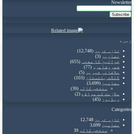
Newsletter
Enter
your
Email
address
زمرے
تازہ ترین
(12,748)
تصاویر
(3)
خواتین کا صفحہ
(655)
شعروشاعری
(77)
علاقائی خبریں
(5)
گلگت بلتستان
(103)
مضامین
(3,699)
منتخب کالم
(39)
ملازمت کے مواقع
(2)
ویڈیوز
(45)
Categories
تازہ ترین
12,748
مضامین
3,699
منتخب کالم
39