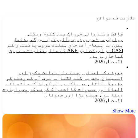
ملازمت کے مواقع
طاقت دینے والی خوراک میں گندم ،مکئی
،چاول،میٹھی چیزین ،آلو،تیل اورگھی شامل
ہیں۔یہ پیغام آغاخان ہیلتھ سروس پاکستان کے
CASI پراجیکٹ اور AKF کے مالی معاونت سے پیش
کیاجارہاہے۔
اگست 1, 2026
چھونے کا احساس بچے کے لیے باعث سکون اور
اطمینان بخش یہ گلے لگنا نہ صرف آپ کے رشتے کو
مضبوط بناتا ہے، بلکہ یہ آپ کو ان کے ساتھ نئے
الفاظ اور تصورات کا اشتراک کرنے کی بھی اجازت
دیتا ہے ، جیسے بڑا اور چھوٹا۔
اگست 1, 2026
Show More