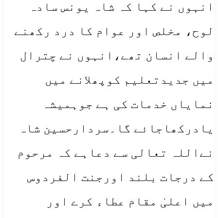
انہوں نے کہا کہ شاہ یونس سادہ
لوح، مخلص اور عوام کا درد رکھنے
والے انسان تھے،انہوں نے چترال
میں جدیدتعلیم کوپھلانے میں
نمایاں خدمات کی ہے جوہمیشہ
یادرکھاجائے گا۔سردارحسین شاہ
نےاللہ تعالی سے دعاہے کہ مرحوم
کے درجات بلند اورجنت الفردوس
میں اعلیٰ مقام عطاء کرے اور