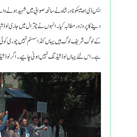
ایس ڈی او پیسکو نادر شاہ نے سانحہ صوابی میں شہید ہونے وا
دینے کا پروزور مطالبہ کیا۔انہوں نے چترال میں جاری لوڈ
ہے۔اس لئے یہاں لوڈشیڈنگ نہیں ہونی چاہیے۔اگر لوڈشیڈنگ ک