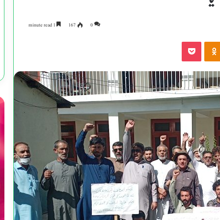
1 minute read
167
0
Pocket
Odnoklassniki
VKonta