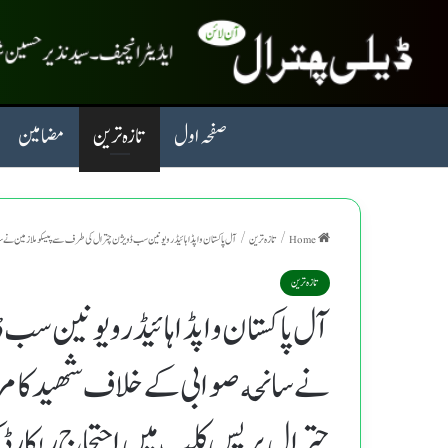
صفحہ اول
تازہ ترین
مضامین
Home
/
تازہ ترین
/
آل پاکستان واپڈا ہائیڈرو یونین سب ڈویژن چترال کی طرف سے پیسکو ملازمین نے سا
تازہ ترین
آل پاکستان واپڈا ہائیڈرو یونین سب
نے سانحه صوابی کے خلاف شهید کامر
چترال پریس کلب میں احتجاج ریکارڈ ک