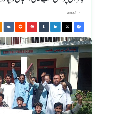
ستمبر 2, 2024
kte
Reddit
Pinterest
Tumblr
LinkedIn
X
Facebook