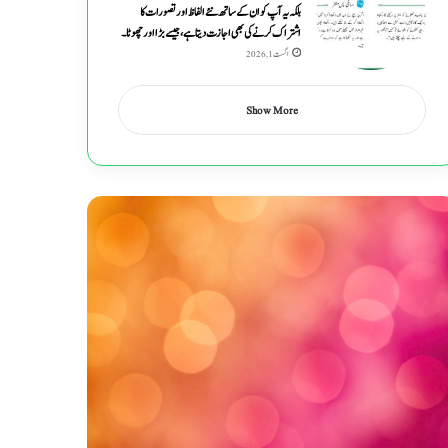
بلکہ یہ آپ کو ان کے ساتھ نئے الفاظ اور تصورات کا
اشتراک کرنے کی بھی اجازت دیتا ہے ، جیسے بڑا اور چھوٹا۔
اگست 1, 2026
Show More