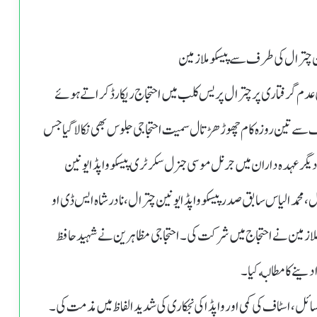
ن چترال کی طرف سے پیسکو ملازمین
عدم گرفتاری پر چترال پریس کلب میں احتجاج ریکارڈ کراتے ہوئے
ف سے تین روزہ کام چھوڑهڑتال سمیت احتجاجی جلوس بھی نکالاگیا جس
 دیگر عہدہ داران میں جرنل موسی جنرل سکرٹری پیسکو واپڈا یونین
،محمد الیاس سابق صدر پیسکو واپڈا یونین چترال،نادرشاہ ایس ڈی او
 ملازمین نے احتجاج میں شرکت کی۔ احتجاجی مظاہرین نے شہید حافظ
نے کامطالبه کیا۔
ئل،اسٹاف کی کمی اور واپڈا کی نجکاری کی شدید الفاظ میں مذمت کی۔