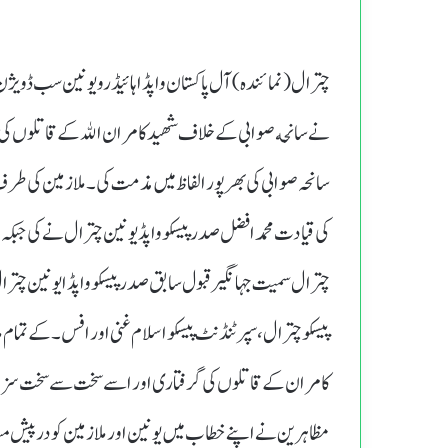
چترال(نمائندہ )آل پاکستان واپڈا ہائیڈرو یونین سب ڈویژ
نے سانحه صوابی کے خلاف شهید کامران الله کے قاتلوں کی 
سانحہ صوابی کی بھرپور الفاظ میں مذمت کی۔ملازمین کی طر
کی قیادت محمد افضل صدر پیسکو واپڈ یونین چترال نے کی جبکہ
چترال سمیت جہانگیر قبول سابق صدر پیسکوواپڈایونین چترال 
پیسکو چترال، سپرٹنڈنٹ پیسکو اسلام غنی اور افس۔ کے تمام
کامران کے قاتلوں کی گرفتاری اور اسے سخت سے سخت سزادی
مظاہرین نے اپنے خطاب میں یونین اور ملازمین کو درپیش مسا