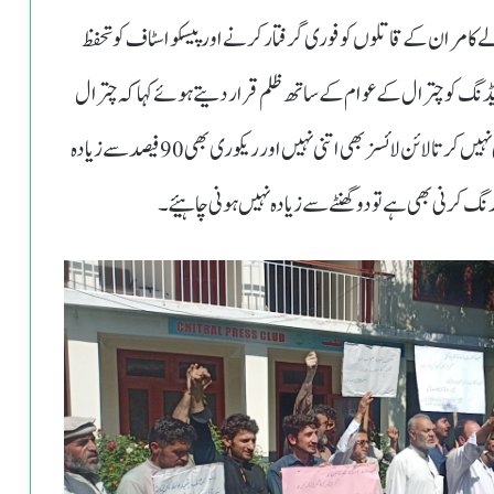
لے کامران کے قاتلوں کو فوری گرفتار کرنے اور پیسکو اسٹاف کوتحفظ
شیڈنگ کو چترال کے عوام کےساتھ ظلم قرار دیتے ہوئے کہا کہ چترال
کے لوگ شریف لوگ ہیں یہاں کنڈا سسٹم نہیں چوری کوئی نہیں کرتا لائن لائسز بھی اتنی نہیں اور ریکوری بھی 90 فیصد سے زیادہ
رنی بھی ہے تو دو گھنٹے سے زیادہ نہیں ہونی چاہیئے۔