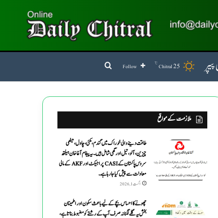
پیپر
℃
Search for
25
Follow
Chitral
ملازمت کے مواقع
طاقت دینے والی خوراک میں گندم ،مکئی ،چاول،میٹھی
چیزین ،آلو،تیل اورگھی شامل ہیں۔یہ پیغام آغاخان ہیلتھ
سروس پاکستان کے CASI پراجیکٹ اور AKF کے مالی
معاونت سے پیش کیاجارہاہے۔
اگست 1, 2026
چھونے کا احساس بچے کے لیے باعث سکون اور اطمینان
بخش یہ گلے لگنا نہ صرف آپ کے رشتے کو مضبوط بناتا ہے،