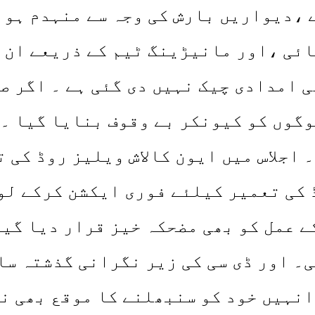
 ،دیواریں بارش کی وجہ سے منہدم ہوئ
ئی ،اور مانیڑینگ ٹیم کے ذریعے ان 
ی امدادی چیک نہیں دی گئی ہے ۔ اگر ص
گوں کو کیونکر بے وقوف بنایا گیا ۔ 
 اجلاس میں ایون کالاش ویلیز روڈ کی 
 کی تعمیر کیلئے فوری ایکشن کرکے لو
 عمل کو بھی مضحکہ خیز قرار دیا گیا 
۔ اور ڈی سی کی زیر نگرانی گذشتہ سا
نہیں خود کو سنبھلنے کا موقع بھی نہی