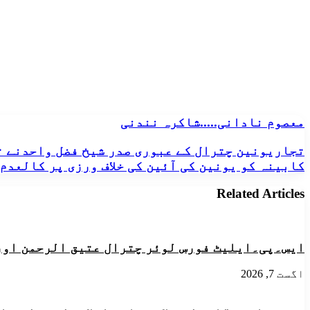
معصوم
معصوم نادانی.....شاکرہ نندنی
نادانی.....شاکرہ
نندنی
تجاریونین
تجاریونین چترال کے عبوری صدر شیخ فضل واحدنے ت
چترال
کابینہ کو یونین کی آئین کی خلاف ورزی پر کالعدم
کے
عبوری
Related Articles
صدر
شیخ
فضل
واحدنے
ایس۔پی۔ایلیٹ فورس لوئر چترال عتیق الرحمن اور
تجاریونین
چترال
کے
اگست 7, 2026
حال
ہی