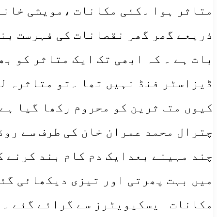
متاثر ہوا ۔کئی مکانات ،مویشی خانے
ذریعے گھر گھر نقصانات کی فہرست بنا
بات ہے ۔ کہ ابھی تک ایک متاثر کو بھ
ڈیزاسٹر فنڈ نہیں تھا ۔تو متاثرہ لو
کیوں متاثرین کو محروم رکھا گیا ہے۔
چترال محمد عمران خان کی طرف سے روڈ
چند مہینے بعدایک دم کام بند کرنے کے
میں بہت پھرتی اور تیزی دیکھائی گئی
مکانات ایسکیویٹرز سے گرائے گئے ۔ ا