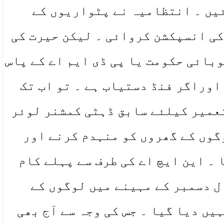
یں ۔ انتظامیہ نے پٹواریوں کے
کی انسپکشن کروائی ۔ لیکن حیرت کی
وبائی حکومت یا پی ڈی ایم اے کے پاس
اوراگر فنڈ دستیاب ہے ۔ تو اب تک
تعمیر کیلئے سابق ڈہٹی کمشنر لوئر
گوں کے گھروں کو منہدم کرنے اور
۔ این ایچ اے کی طرف سے پہلے کام
ل دسمبر کے مہینے میں لوگوں کے
ں دیا گیا ۔ جس کی وجہ سے آج بھی