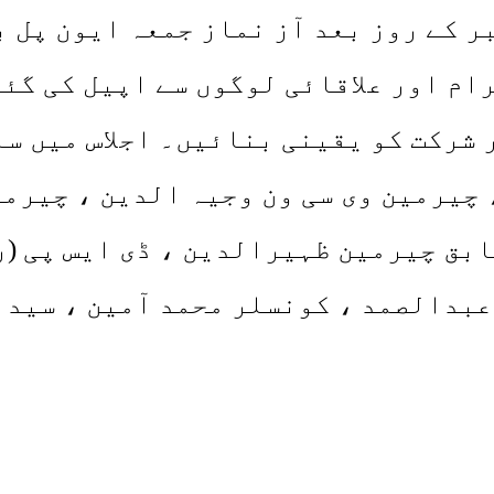
 نہیں کی جائے گی ۔ اور 8 نومبر کے روز بعد آز نماز
رام اور علاقائی لوگوں سے اپیل کی گئی
 شرکت کو یقینی بنائیں۔ اجلاس میں س
 چیرمین وی سی ون وجیہ الدین ، چیرمی
بق چیرمین ظہیرالدین ، ڈی ایس پی (ر
بدالصمد ، کونسلر محمد آمین ، سیدا