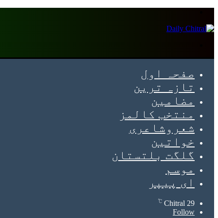
Menu
Search
for
صفحہ اول
تازہ ترین
مضامین
منتخب کالمز
شعروشاعری
خواتین
گلگت بلتستان
موسم
ای پیپر
℃
Chitral
29
Follow