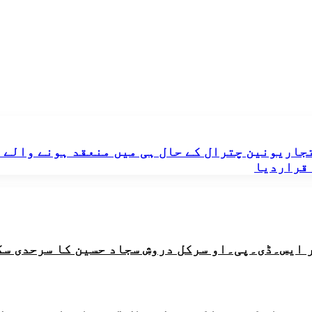
جاریونین چترال کے حال ہی میں منعقد ہونے والے ا
 قراردیا
 ایس۔ڈی۔پی۔او سرکل دروش سجاد حسین کا سرحدی سک