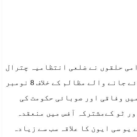
امی حلقوں نے ضلعی انتظامیہ چترال
،صوبائی اور وفاقی حکومتوں کی طرف سے یونین کونسل ایون کے عوام پر ڈھائے جانے والے مظالم کے خلاف 8 نومبر
میں وفاقی اور صوبائی حکومت کی
اور ٹو کےمشترکہ آفس میں منعقدہ
 یو سی ایون کا علاقہ سب سے زیادہ