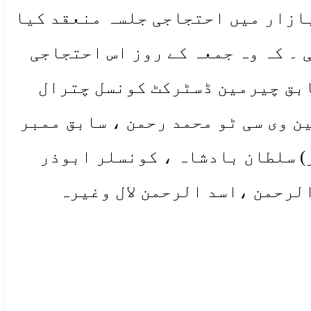
 جمعہ ایون پل بازار میں احتجاجی جلسہ منعقد کیا
 ۔ کہ وہ جمعہ کے روز اس احتجاجی
ابق چیرمین ڈسٹرکٹ کونسل چترال
ن وی سی ٹو محمد رحمن ، سابق ممبر
) سلطان بادشاہ ، کونسلر ابوذر
لرحمن ،اسد الرحمن لال وغیرہ