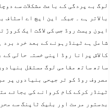
لوگ بے پردگی کے باعث مشکلات سے دوچا
بالاتر ہے ۔ جبکہ این ایچ اے اسٹاف ب
ایون ویسٹ روڈ جس کی لاگت ایک کروڑ ت
شامل ہے ٹینڈرہونے کے بعد خرد برد ہ
کالاش پرانا روڈ اپنی خستہ حالی کے ب
ساتھ ساتھ مقامی لوگ مستقل بنیادوں پ
مصروف روڈ کو تر جیحی بنیادوں پر مر
ٹینڈر کرکے کام کروانے کی بجائے متع
بدستور مرمت اور بلیک ٹاپنگ سے محروم