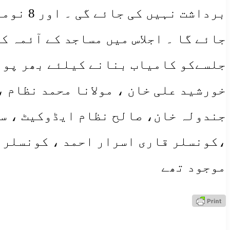
برداشت
جائے گا ۔ اجلاس میں مساجد کے آئمہ ک
جلسےکو کامیاب بنانے کیلئے بھر پور
خورشید علی خان ، مولانا محمد نظام ،
جندولہ خان، صالح نظام ایڈوکیٹ ، سا
،کونسلر قاری اسرار احمد ، کونسلر ع
موجود تھے