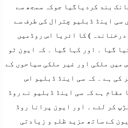
چانک بند کردیاگیا جوکہ سمجھ سے
ں سی اینڈ ڈبلیو چترال کی طرف سے
،درخناندہ ) کا ائریا اس روڈمیں
ا گیا ۔ اور کہا گیا ۔ کہ ایون ٹو
س میں ملکی اور غیر ملکی سیاحوں کے
 کی ہے ۔ کہ سی اینڈ ڈبلیو اس
 مقام ہے کہ سی اینڈ ڈبلیو نے روڈ
ڑپ کر لئے ۔ اور ایون پرانا روڈ
یون کے ساتھ مزید ظلم و زیادتی