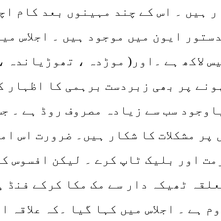
ر ہیں ۔ اس کے چند مہینوں بعد کام ا
دستور ایون میں موجود ہیں ۔ اجلاس می
یس لاکھ ہے ۔اور( موڑدہ ، تھوڑیاندہ 
ونے پر بھی زبردست برہمی کا اظہار کی
اوجود سب سے زیادہ مصروف روڈ ہے ۔ ج
ر مشکلات کا شکار ہیں۔ ضرورت اس امر
مت اور بلیک ٹاپ کرے ۔ لیکن افسوس کا
لقہ ٹھیکہ دار سے مک مکا کرکے فنڈ ہ
 ہے ۔ اجلاس میں کہا گیا ۔کہ علاقہ ا