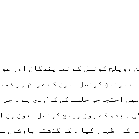
ن ،ویلج کونسل کے نمایندگان اور عو
میں احتجاجی جلسے کی کال دی ہے ۔ جس 
ی ۔ بدھ کے روز ویلج کونسل ایون ون 
ر کا اظہار کیا ۔ کہ گذشتہ بارشوں سے