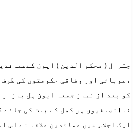
چترال ( محکم الدین ) ایون کےعمائدی
کو بعد آز نماز جمعہ ایون پل بازار 
ناانصافیوں پر کھل کے بات کی جائے گ
ایک اجلاس میں عمائدین علاقہ نے اس ام