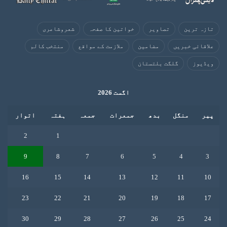
تازہ ترین
تصاویر
خواتین کا صفحہ
شعروشاعری
علاقائی خبریں
مضامین
ملازمت کے مواقع
منتخب کالم
ویڈیوز
گلگت بلتستان
اگست 2026
پیر
منگل
بدھ
جمعرات
جمعہ
ہفتہ
اتوار
2
1
9
8
7
6
5
4
3
16
15
14
13
12
11
10
23
22
21
20
19
18
17
30
29
28
27
26
25
24