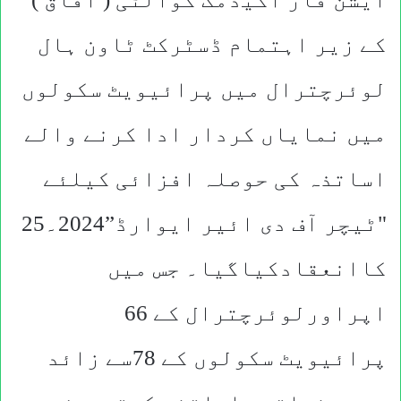
کے زیر اہتمام ڈسٹرکٹ ٹاون ہال
لوئرچترال میں پرائیویٹ سکولوں
میں نمایاں کردار ادا کرنے والے
اساتذہ کی حوصلہ افزائی کیلئے
"ٹیچر آف دی ائیر ایوارڈ”2024۔25
کاانعقادکیاگیا۔ جس میں
اپراورلوئرچترال کے 66
پرائیویٹ سکولوں کے 78سے زائد