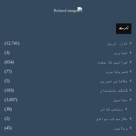
زمرے
تازہ ترین
(12,741)
تصاویر
(3)
خواتین کا صفحہ
(654)
شعروشاعری
(77)
علاقائی خبریں
(5)
گلگت بلتستان
(103)
مضامین
(3,697)
منتخب کالم
(39)
ملازمت کے مواقع
(2)
ویڈیوز
(45)