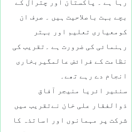
رہا ہے ۔ پاکستان اور چترال کے
بچے بہت باصلاحیت ہیں ۔ صرف ان
کومعیاری تعلیم اور بہتر
رہنمائی کی ضرورت ہے ۔تقریب کی
نظامت کے فرائض عالمگیربخاری
انجام دے رہے تھے۔
سنئیر ائریا منیجر آفاق
ذوالفقار علی خان نےتقریب میں
شرکت پر مہمانوں اور اساتذہ کا