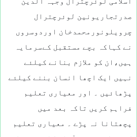
اسلامی لوئرچترال وجہہ الدین
صدرتجاریونین لوئرچترال
چرویلونورمحمدخان اوردوسروں
نے کہاکہ بچے مستقبل کےسرمایہ
ہیں،ان کو ملازم بنانے کیلئے
نہیں ایک اچھا انسان بننے کیلئے
پڑھائیں ۔ اور معیاری تعلیم
فراہم کریں تاکہ بعد میں
پچھتانا نہ پڑے ۔ معیاری تعلیم