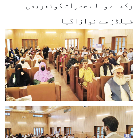
رکھنے والے حضرات کوتعریفی
شیلڈز سے نوازاگیا