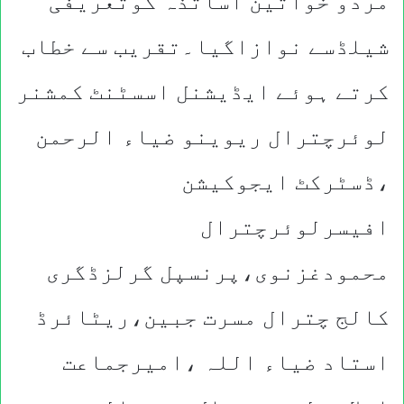
مردو خواتین اساتذہ کوتعریفی
شیلڈسے نوازاگیا۔تقریب سے خطاب
کرتے ہوئے ایڈیشنل اسسٹنٹ کمشنر
لوئرچترال ریوینو ضیاء الرحمن
،ڈسٹرکٹ ایجوکیشن
افیسرلوئرچترال
محمودغزنوی،پرنسپل گرلزڈگری
کالج چترال مسرت جبین،ریٹائرڈ
استاد ضیاء اللہ ،امیرجماعت