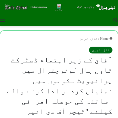
u
Search for
Home
/
تازہ ترین
تازہ ترین
آفاق کے زیر اہتمام ڈسٹرکٹ
ٹاون ہال لوئرچترال میں
پرائیویٹ سکولوں میں
نمایاں کردار ادا کرنے والے
اساتذہ کی حوصلہ افزائی
کیلئے "ٹیچر آف دی ائیر