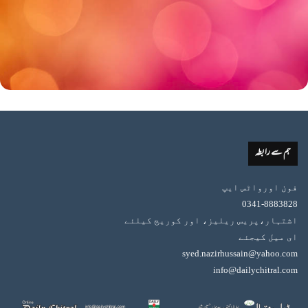
ہم سے رابطہ
فون اورواٹس ایپ
0341-8883828
اشتہار،پریس ریلیز، اور کوریج کیلئے
ای میل کیجئے
syed.nazirhussain@yahoo.com
info@dailychitral.com