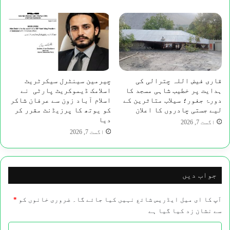
قاری فیض اللہ چترالی کی
چیرمین سینٹرل سیکرٹریٹ
ہدایت پر خطیب شاہی مسجد کا
اسلامک ڈیموکریٹ پارٹی نے
دورۂ جغور؛ سیلاب متاثرین کے
اسلام آباد زون سے عرفان شاکر
لیے جستی چادروں کا اعلان
کو یوتھ کا پرزیڈنٹ مقرر کر
دیا
اگست 7, 2026
اگست 7, 2026
جواب دیں
آپ کا ای میل ایڈریس شائع نہیں کیا جائے گا۔
ضروری خانوں کو
*
سے نشان زد کیا گیا ہے
ت