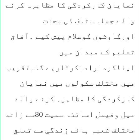
نمایان کارکردگی کا مظاہرہ کرنے
والے جملہ سٹاف کی محنت
اورکاوشوں کوسلام پیش کیے ۔آفاق
تعلیم کے میدان میں
اپناکرداراداکرتارہے گا۔تقریب
میں مختلف سکولوں میں نمایان
کارکردگی کا مظاہرہ کرنے والے
میل وفیمل اساتذہ سمیت 80سے زائد
مختلف شعبہ ہائے زندگی سے تعلق