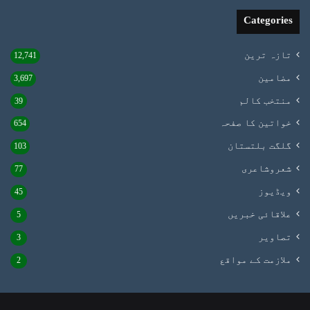
Categories
تازہ ترین
12,741
مضامین
3,697
منتخب کالم
39
خواتین کا صفحہ
654
گلگت بلتستان
103
شعروشاعری
77
ویڈیوز
45
علاقائی خبریں
5
تصاویر
3
ملازمت کے مواقع
2