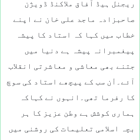
ریجنل ہیڈ آفاق ملاکنڈ ڈویژن
صاحبزادہ ماجد علی خان نے اپنے
خطاب میں کہا کہ استاد کا پیشہ
پیغمبرانہ پیشہ ہے دنیا میں
جتنے بھی معاشی و معاشرتی انقلاب
آئے۔اْن سب کے پیچھے استاد کی سوچ
کا رفرما تھی۔انہوں نے کہاکہ
ہماری کوشش ہے وطن عزیز کا ہر
بچہ اسلامی تعلیمات کی روشنی میں