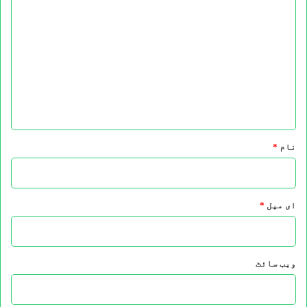
ب
ص
ر
ہ
*
نام
*
ای میل
*
ویب‌ سائٹ