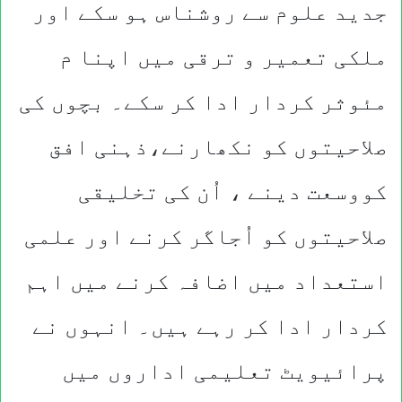
جدید علوم سے روشناس ہو سکے اور
ملکی تعمیر و ترقی میں اپنا م
مئوثر کردار ادا کر سکے۔ بچوں کی
صلاحیتوں کو نکھارنے،ذہنی افق
کووسعت دینے ، اُن کی تخلیقی
صلاحیتوں کو اُجاگر کرنے اور علمی
استعداد میں اضافہ کرنے میں اہم
کردار ادا کر رہے ہیں۔ انہوں نے
پرائیویٹ تعلیمی اداروں میں