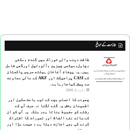
ملازمت کے مواقع
طاقت دینے والی خوراک میں گندم ،مکئی
،چاول،میٹھی چیزین ،آلو،تیل اورگھی شامل
ہیں۔یہ پیغام آغاخان ہیلتھ سروس پاکستان
کے CASI پراجیکٹ اور AKF کے مالی معاونت
سے پیش کیاجارہاہے۔
اگست 1, 2026
چھونے کا احساس بچے کے لیے باعث سکون اور
اطمینان بخش یہ گلے لگنا نہ صرف آپ کے
رشتے کو مضبوط بناتا ہے، بلکہ یہ آپ کو ان
کے ساتھ نئے الفاظ اور تصورات کا اشتراک
کرنے کی بھی اجازت دیتا ہے ، جیسے بڑا اور