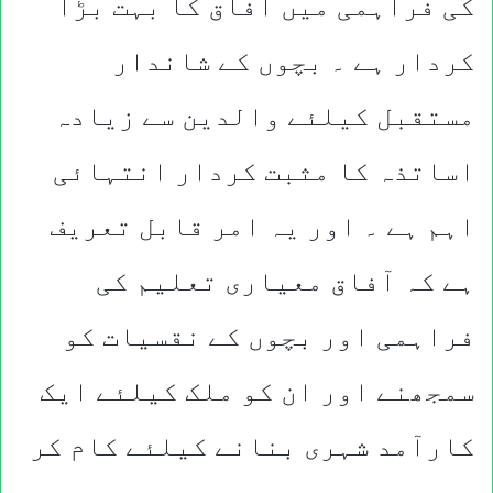
کی فراہمی میں آفاق کا بہت بڑا
کردار ہے ۔ بچوں کے شاندار
مستقبل کیلئے والدین سے زیادہ
اساتذہ کا مثبت کردار انتہائی
اہم ہے ۔ اور یہ امر قابل تعریف
ہے کہ آفاق معیاری تعلیم کی
فراہمی اور بچوں کے نقسیات کو
سمجھنے اور ان کو ملک کیلئے ایک
کارآمد شہری بنانے کیلئے کام کر