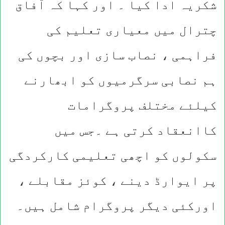
شکریہ ادا کیا ۔ اور کہا کہ آفاق
چترال میں معیاری تعلیم کی
فراہمی ، نصاب سازی اور بچوں کی
ہم نصابی سرگرمیوں کو ابھارنے
کیلئے مختلف پروگرامات
کاانعقاد کرتی ہے ۔جس میں
سکولوں کو اچھی تعلیمی کارکردگی
پر ایوارڈ دینے ، کوئز مقابلے ،
اورکئی دیگر پروگرام شامل ہیں۔