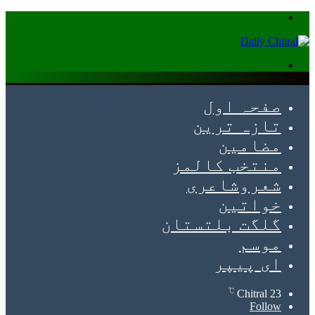
Menu
Search
for
صفحہ اول
تازہ ترین
مضامین
منتخب کالمز
شعروشاعری
خواتین
گلگت بلتستان
موسم
ای پیپر
℃
Chitral
23
Follow