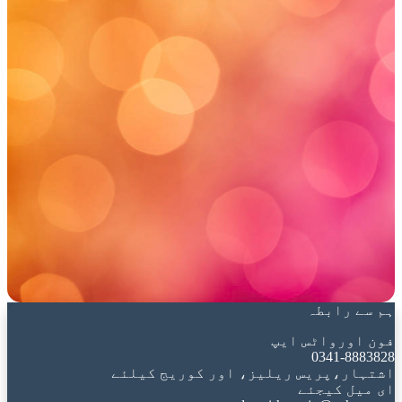
ہم سے رابطہ
فون اورواٹس ایپ
0341-8883828
اشتہار،پریس ریلیز، اور کوریج کیلئے
ای میل کیجئے