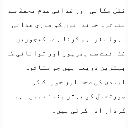
نقل مکانی اور غذائی عدم تحفظ سے
متاثرہ خاندانوں کو فوری غذائی
سہولت فراہم کرنا ہے۔ کھجوریں
غذائیت سے بھرپور اور توانائی کا
بہترین ذریعہ ہیں جو متاثرہ
آبادی کی صحت اور خوراک کی
صورتحال کو بہتر بنانے میں اہم
کردار ادا کرتی ہیں۔