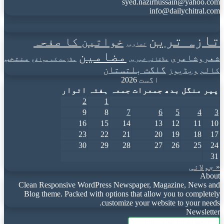
syed.nazirhussain@yahoo.com
info@dailychitral.com
تازہ ترین
خواتین کا صفحہ
تصاویر
مضامین
شعروشاعری
منتخب
علاقائی خبریں
ملازمت کے مواقع
گلگت بلتستان
کالم
ویڈیوز
اگست 2026
پیر
منگل
بدھ
جمعرات
جمعہ
ہفتہ
اتوار
2
1
9
8
7
6
5
4
3
16
15
14
13
12
11
10
23
22
21
20
19
18
17
30
29
28
27
26
25
24
31
« جولائی
About
Clean Responsive WordPress Newspaper, Magazine, News and
Blog theme. Packed with options that allow you to completely
customize your website to your needs.
Newsletter
Enter