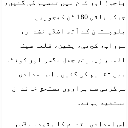
باجوڑ اور کرم میں تقسیم کی گئیں،
جبکہ باقی 180 ٹن کھجوریں
بلوچستان کے آٹھ اضلاع خضدار،
سوراب، کچھی، پشین، قلعہ سیف
اللہ، زیارت، جھل مگسی اور کوئٹہ
میں تقسیم کی گئیں۔ اس امدادی
سرگرمی سے ہزاروں مستحق خاندان
مستفید ہوئے۔
اس امدادی اقدام کا مقصد سیلاب،