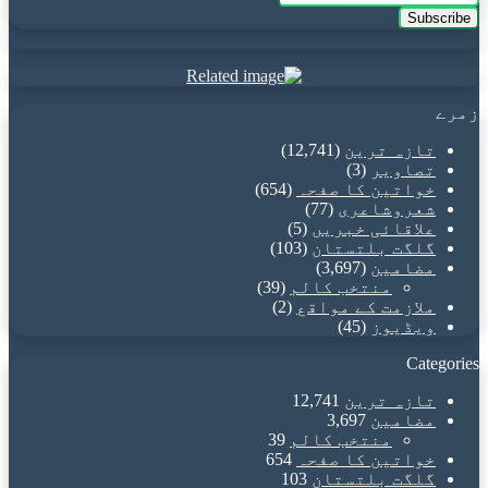
your
Email
address
زمرے
تازہ ترین
(12,741)
تصاویر
(3)
خواتین کا صفحہ
(654)
شعروشاعری
(77)
علاقائی خبریں
(5)
گلگت بلتستان
(103)
مضامین
(3,697)
منتخب کالم
(39)
ملازمت کے مواقع
(2)
ویڈیوز
(45)
Categories
تازہ ترین
12,741
مضامین
3,697
منتخب کالم
39
خواتین کا صفحہ
654
گلگت بلتستان
103