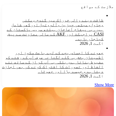
ملازمت کے مواقع
طاقت دینے والی خوراک میں گندم ،مکئی
،چاول،میٹھی چیزین ،آلو،تیل اورگھی شامل
ہیں۔یہ پیغام آغاخان ہیلتھ سروس پاکستان کے
CASI پراجیکٹ اور AKF کے مالی معاونت سے پیش
کیاجارہاہے۔
اگست 1, 2026
چھونے کا احساس بچے کے لیے باعث سکون اور
اطمینان بخش یہ گلے لگنا نہ صرف آپ کے رشتے کو
مضبوط بناتا ہے، بلکہ یہ آپ کو ان کے ساتھ نئے
الفاظ اور تصورات کا اشتراک کرنے کی بھی اجازت
دیتا ہے ، جیسے بڑا اور چھوٹا۔
اگست 1, 2026
Show More