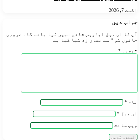
اگست 7, 2026
جواب دیں
آپ کا ای میل ایڈریس شائع نہیں کیا جائے گا۔
ضروری
خانوں کو
*
سے نشان زد کیا گیا ہے
تبصرہ
*
نام
*
ای میل
*
ویب‌ سائٹ