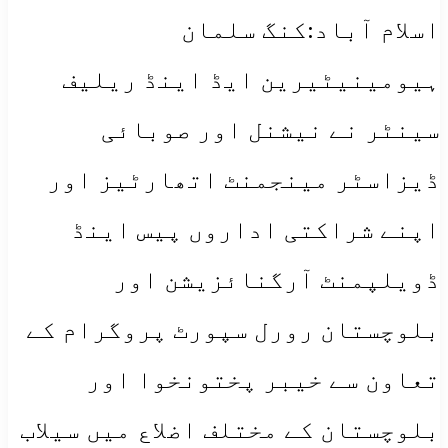
اسلام آباد:کنگ سلمان
ہیومینیٹیرین ایڈ اینڈ ریلیف
سینٹر نے نیشنل اور صوبائی
ڈیزاسٹر مینجمنٹ اتھارٹیز اور
اپنے شراکتی اداروں پیس اینڈ
ڈویلپمنٹ آرگنائزیشن اور
بلوچستان رورل سپورٹ پروگرام کے
تعاون سے خیبر پختونخوا اور
بلوچستان کے مختلف اضلاع میں سیلاب