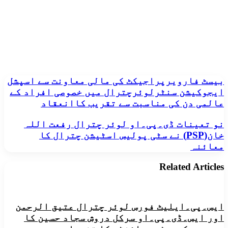
بیسٹ
بیسٹ فارویرپراجیکٹ کی مالی معاونت سے اسپشل
فارویرپراجیکٹ
ایجوکیشن سنٹرلوئرچترال میں خصوصی افراد کے
کی
عالمی دن کی مناسبت سے تقریب کاانعقاد
مالی
معاونت
نو
نو تعینات ڈی۔پی۔او لوئر چترال رفعت اللہ
سے
تعینات
خان(PSP) نے سٹی پولیس اسٹیشن چترال کا
اسپشل
ڈی۔
ایجوکیشن
معائنہ
پی۔
سنٹرلوئرچترال
او
میں
Related Articles
لوئر
خصوصی
چترال
افراد
رفعت
کے
اللہ
عالمی
خان(PSP)
ایس۔پی۔ایلیٹ فورس لوئر چترال عتیق الرحمن
دن
نے
اور ایس۔ڈی۔پی۔او سرکل دروش سجاد حسین کا
کی
سٹی
مناسبت