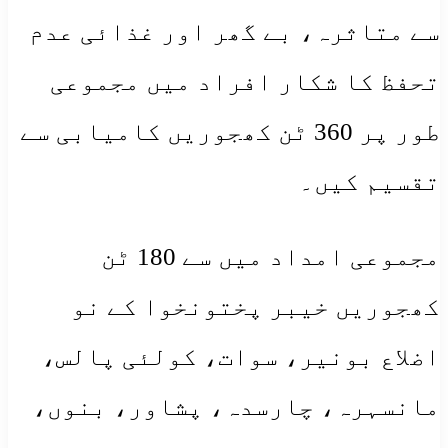
سے متاثرہ، بے گھر اور غذائی عدم
تحفظ کا شکار افراد میں مجموعی
طور پر 360 ٹن کھجوریں کامیابی سے
تقسیم کیں۔
مجموعی امداد میں سے 180 ٹن
کھجوریں خیبر پختونخوا کے نو
اضلاع بونیر، سوات، کولئی پالس،
مانسہرہ، چارسدہ، پشاور، بنوں،