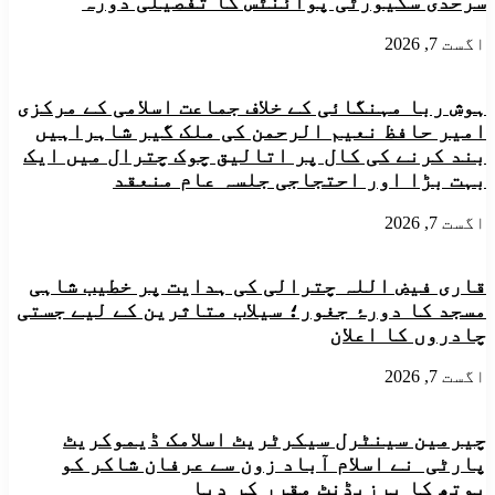
سرحدی سکیورٹی پوائنٹس کا تفصیلی دورہ
پولیس
سے
اسٹیشن
تقریب
اگست 7, 2026
چترال
کاانعقاد
کا
معائنہ
ہوش ربا مہنگائی کے خلاف جماعت اسلامی کے مرکزی
امیر حافظ نعیم الرحمن کی ملک گیر شاہراہیں
بند کرنے کی کال پر اتالیق چوک چترال میں ایک
بہت بڑا اور احتجاجی جلسہ عام منعقد
اگست 7, 2026
قاری فیض اللہ چترالی کی ہدایت پر خطیب شاہی
مسجد کا دورۂ جغور؛ سیلاب متاثرین کے لیے جستی
چادروں کا اعلان
اگست 7, 2026
چیرمین سینٹرل سیکرٹریٹ اسلامک ڈیموکریٹ
پارٹی نے اسلام آباد زون سے عرفان شاکر کو
یوتھ کا پرزیڈنٹ مقرر کر دیا