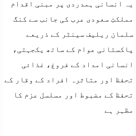
یہ انسانی ہمدردی پر مبنی اقدام
مملکتِ سعودی عرب کی جانب سے کنگ
سلمان ریلیف سینٹر کے ذریعے
پاکستانی عوام کے ساتھ یکجہتی،
انسانی امداد کے فروغ، غذائی
تحفظ اور متاثرہ افراد کے وقار کے
تحفظ کے مضبوط اور مسلسل عزم کا
مظہر ہے