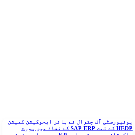
یونیورسٹی
یونیورسٹی آف چترال نے ہائر ایجوکیشن کمیشن
آف
HEDP کے تحت SAP-ERP کے نفاذ میں پورے
چترال
پاکستان میں چوتھی اور KP میں پہلی پوزیشن