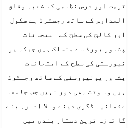
قرءت اور درس نظامی کا شعبہ وفاق
المدارس کے ساتھ رجسٹرڈ ہے سکول
اور کالج کی سطح کے امتحانات
پشاور بورڈ سے منسلک ہیں جبکہ یو
نیورستی کی سطح کے امتحانات
پشاور یونیورسٹی کے ساتھ رجسٹرڈ
ہیں وہ وقت بھی دور نہیں جب جامعہ
عثمانیہ ڈگری دینے والا ادارہ بنے
گا
تازہ ترین دستار بندی میں