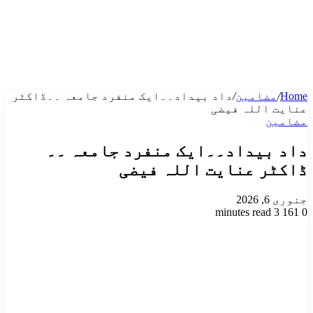
Home
/
مضامین
/
داد بیداد۔۔ایک منفرد جامعہ ۔۔ڈاکٹر
عنایت اللہ فیضی
مضامین
داد بیداد۔۔ایک منفرد جامعہ ۔۔
ڈاکٹر عنایت اللہ فیضی
جنوری 6, 2026
3 minutes read
161
0