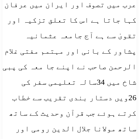
عرب میں تصوف اور ایران میں عرفان
کہا جاتا ہے اس کا تعلق تزکیہ اور
تقویٰ سے ہے آج جامعہ عثمانیہ
پشاور کے بانی اور مہتمم مفتی غلام
الرحمن صاحب نے اپنے جا معہ کی پبی
شاخ میں 34سالہ تعلیمی سفر کی
26ویں دستار بندی تقریب سے خطاب
کرتے ہوئے جب قرآن وحدیث کے ساتھ
ساتھ مولانا جلال الدین رومی اور