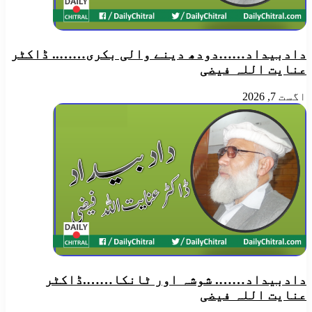
​دادبیداد……دودھ دینے والی بکری…….. ڈاکٹر
عنایت اللہ فیضی
اگست 7, 2026
دادبیداد…….​ شوشہ اور ٹانکا…….ڈاکٹر
عنایت اللہ فیضی