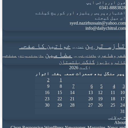
فون اورواٹس ایپ
0341-8883828
اشتہار،پریس ریلیز، اور کوریج کیلئے
ای میل کیجئے
syed.nazirhussain@yahoo.com
info@dailychitral.com
تازہ ترین
خواتین کا صفحہ
تصاویر
مضامین
شعروشاعری
منتخب
علاقائی خبریں
ملازمت کے مواقع
گلگت بلتستان
کالم
ویڈیوز
اگست 2026
پیر
منگل
بدھ
جمعرات
جمعہ
ہفتہ
اتوار
2
1
9
8
7
6
5
4
3
16
15
14
13
12
11
10
23
22
21
20
19
18
17
30
29
28
27
26
25
24
31
« جولائی
About
Clean Responsive WordPress Newspaper, Magazine, News and