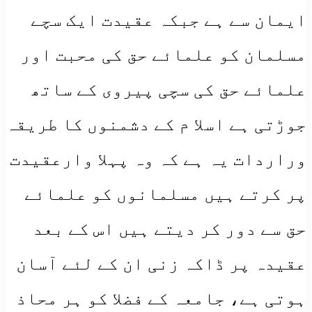
ایمان سے ہے جبکہ عقیدت ایک سچے
مسلمان کو علمائے حق کی محبت اور
علمائے حق کی سچی پیروی کے ساتھ
جوڑتی ہے اسلا م کے دشمنوں کا طریقہ
وراردات یہ ہے کہ وہ پہلا وارعقیدت
پر کرتے ہیں مسلمانوں کو علمائے
حق سے دور کر دیتے ہیں اس کے بعد
عقیدہ پر ڈاکہ زنی ان کے لئے آسان
ہوتی ہے، جامعہ کے فضلا کو ہر محاذ