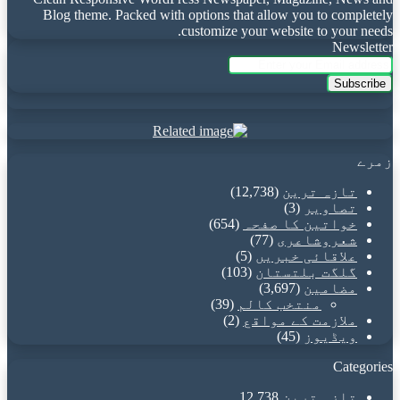
Blog theme. Packed with options that allow you to completely
customize your website to your needs.
Newsletter
Enter
your
Email
address
زمرے
تازہ ترین
(12,738)
تصاویر
(3)
خواتین کا صفحہ
(654)
شعروشاعری
(77)
علاقائی خبریں
(5)
گلگت بلتستان
(103)
مضامین
(3,697)
منتخب کالم
(39)
ملازمت کے مواقع
(2)
ویڈیوز
(45)
Categories
تازہ ترین
12,738