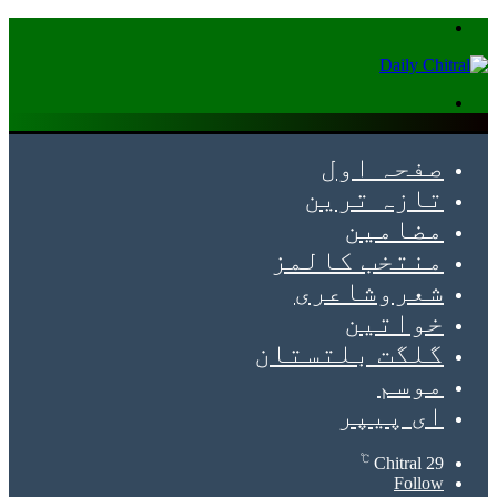
Menu
Search
for
صفحہ اول
تازہ ترین
مضامین
منتخب کالمز
شعروشاعری
خواتین
گلگت بلتستان
موسم
ای پیپر
℃
Chitral
29
Follow