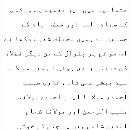
عثمانیہ میں زیر تعلیم ہے ورکوپ
کے سجاد اللہ اور فیض اباد کے
حسنین نے ہمیں مختلف شعبے دکھا ئے
اس مو قع پر چترال کے جن دیگر فضلاء
کی دستار بندی ہوئی ان میں مو لانا
سید مبشر علی شاہ، قاری صہیب
احمد، مولانا ایاز احمد،مولانا
منیب الرحمن اور مولانا شجاع
الدین شامل ہیں یہ جان کر خوشی