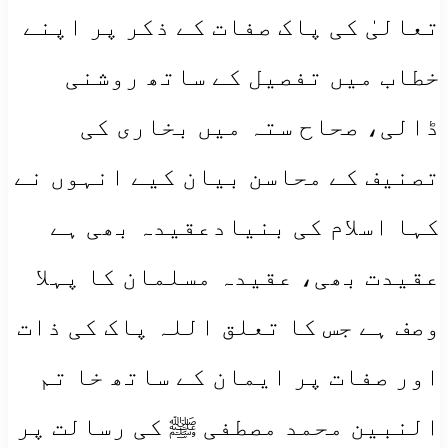
تعالیٰ کی پاک صفات کے ذکر پر اپنے
خطاب میں تفصیل کے ساتھ روشنی
ڈالی، صحاح ستہ میں بخاری کی
تصنیف کے محاسن بیان کیے انہوں نے
کہا اسلام کی بنیادعقیدہ بھی ہے
عقیدت بھی، عقیدہ مسلمان کا پہلا
وصف ہے جس کا تعلق اللہ پاک کی ذات
اور صفات پر ایمان کے ساتھ خا تم
النبین محمد مصطفی ﷺ کی رسالت پر