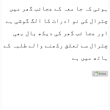
ہوئی کہ جا معہ کے عجائب گھر میں
چترال کی نو ادرات کا الگ گوشی ہے
اور عجا ئب گھر کی دیکھ بال بھی
چترال سے تعلق رکھنے والے طلبہ کے
ہاتھ میں ہے