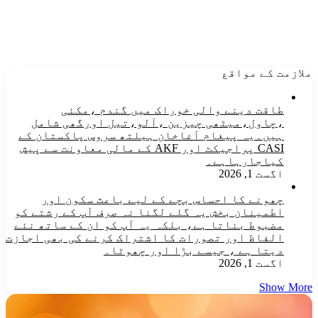
ملازمت کے مواقع
طاقت دینے والی خوراک میں گندم ،مکئی
،چاول،میٹھی چیزین ،آلو،تیل اورگھی شامل
ہیں۔یہ پیغام آغاخان ہیلتھ سروس پاکستان کے
CASI پراجیکٹ اور AKF کے مالی معاونت سے پیش
کیاجارہاہے۔
اگست 1, 2026
چھونے کا احساس بچے کے لیے باعث سکون اور
اطمینان بخش یہ گلے لگنا نہ صرف آپ کے رشتے کو
مضبوط بناتا ہے، بلکہ یہ آپ کو ان کے ساتھ نئے
الفاظ اور تصورات کا اشتراک کرنے کی بھی اجازت
دیتا ہے ، جیسے بڑا اور چھوٹا۔
اگست 1, 2026
Show More