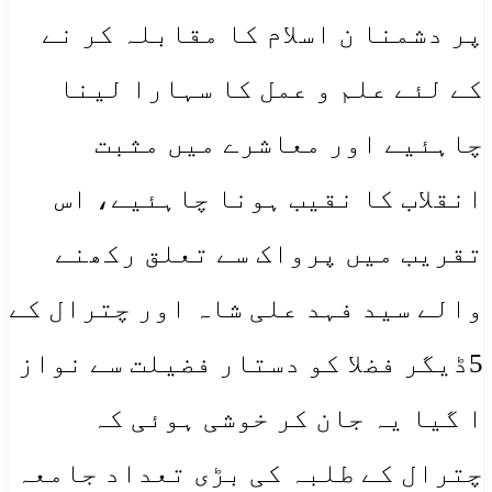
پر دشمنا ن اسلام کا مقابلہ کر نے
کے لئے علم و عمل کا سہارا لینا
چاہئیے اور معاشرے میں مثبت
انقلاب کا نقیب ہونا چاہئیے، اس
تقریب میں پرواک سے تعلق رکھنے
والے سید فہد علی شاہ اور چترال کے
5ڈیگر فضلا کو دستار فضیلت سے نواز
ا گیا یہ جان کر خوشی ہوئی کہ
چترال کے طلبہ کی بڑی تعداد جامعہ