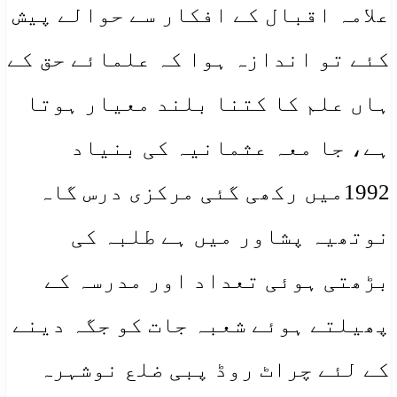
علامہ اقبال کے افکار سے حوالے پیش
کئے تو اندازہ ہوا کہ علمائے حق کے
ہاں علم کا کتنا بلند معیار ہوتا
ہے، جا معہ عثمانیہ کی بنیاد
1992میں رکھی گئی مرکزی درس گاہ
نوتھیہ پشاور میں ہے طلبہ کی
بڑھتی ہوئی تعداد اور مدرسہ کے
پھیلتے ہوئے شعبہ جات کو جگہ دینے
کے لئے چراٹ روڈ پبی ضلع نوشہرہ