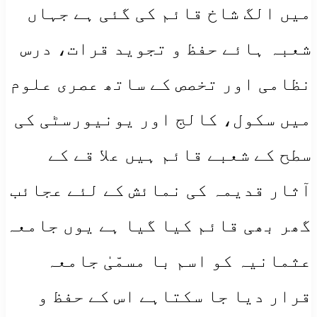
میں الگ شاخ قائم کی گئی ہے جہاں
شعبہ ہائے حفظ و تجوید قرات، درس
نظامی اور تخصص کے ساتھ عصری علوم
میں سکول، کالج اور یونیورسٹی کی
سطح کے شعبے قائم ہیں علا قے کے
آثار قدیمہ کی نمائش کے لئے عجائب
گھر بھی قائم کیا گیا ہے یوں جامعہ
عثمانیہ کو اسم با مسمّیٰ جامعہ
قرار دیا جا سکتاہے اس کے حفظ و