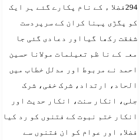
294فضلا ء کے نام پکارے گئے ہر ایک
کو پگڑی پہنا کران کے سرپردست
شفقت رکھا گیااور دعادی گئی جا
معہ کے نا ظم تعیلمات مولانا حسین
احمد نے مربوط اور مدلل خطاب میں
الحاد، ارتداد، شرک خفی، شرک
جلی، انکار سنت، انکار حدیث اور
انکار ختم نبوت کے فتنوں کو رد کیا
فضلاء اور عوام کو ان فتنوں سے