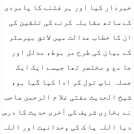
خبردار کیا اور ہر فتنے کا پامردی
کے ساتھ مقابلہ کرنے کی تلقین کی
ان کا خطاب عدالت میں لائق بیرسٹر
کے بیان کی طرح مر بوط، مدلل اور
جا مع و مختصر تھا جیسے ایک ایک
جملہ ناپ تول کر ادا کیا گیا ہو،
شیخ الحدیث مفتی غلا م الرحمن صاحب
نے بخاری شریف کی آخری حدیث کا درس
دیا اللہ پا ک کی وحدانیت اور اللہ