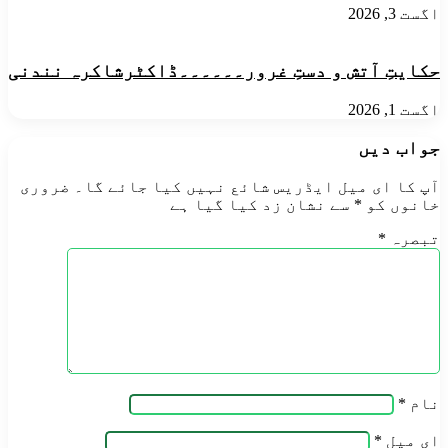
اگست 3, 2026
حکایتِ آتش و دستِ غرور۔۔۔۔۔۔ڈاکٹرشاکرہ نندنی
اگست 1, 2026
جواب دیں
آپ کا ای میل ایڈریس شائع نہیں کیا جائے گا۔
ضروری
خانوں کو
*
سے نشان زد کیا گیا ہے
تبصرہ
*
نام
*
ای میل
*