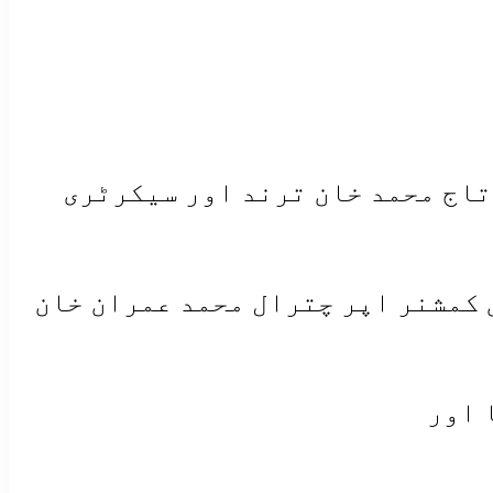
اج محمد خان ترند اور سیکرٹری
 کمشنر اپر چترال محمد عمران خان
 اور