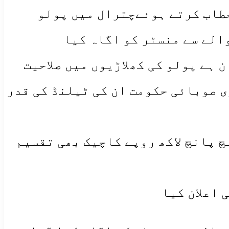
خطاب کرتے ہوئےچترال میں پولو
الے سے منسٹر کو اگاہ کیا
 ہے پولو کی کھلاڑیوں میں صلاحیت
ی صوبائی حکومت ان کی ٹیلنڈ کی قدر
چ پانچ لاکھ روپے کاچیک بھی تقسیم
 اعلان کیا