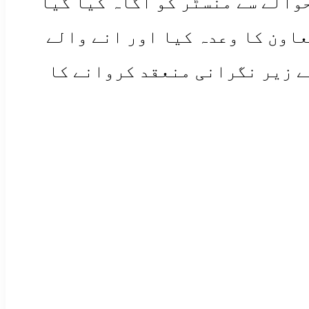
والے سے منسٹر کو اگاہ کیا گیا
اون کا وعدہ کیا اور انے والے
ے زیر نگرانی منعقد کروانے کا