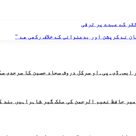
ٹر کے عہدے پر ترقی
 نے کرپشن اور بدعنوانی کے خلاف رکھی ھے "
 ایس۔ڈی۔پی۔او سرکل دروش سجاد حسین کا سرحدی سک
امیر حافظ نعیم الرحمن کی ملک گیر شاہراہیں بند ک