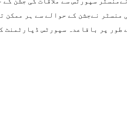
منسٹر سپورٹس سے ملاقات کی جشن کے ح
منسٹر نےجشن کے حوالے سے ہر ممکن تع
 طور پر باقاعدہ سپورٹس ڈپارٹمنٹ ک