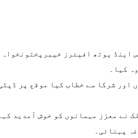
 اینڈ یوتھ افیئرز خیبرپختونخواہ ت
وہ کیا۔
ں اور شرکا سے خطاب کیا موقع پر ڈپٹی
ک نے معزز مہمانوں کو خوش آمدید کہا
غہ پہنائی۔