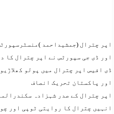
اپر چترال (جمشیداحمد )منسٹرسپورٹس
اور ڈی جی سپورٹس نے اپر چترال کا د
ڈی افیس اپر چترال میں پولو کھلاڑیو
اور پاکستان تحریک انصاف
اپر چترال کے صدر شہزادہ سکندرالمل
انہیں چترال کا روایتی ٹوپی اور چو