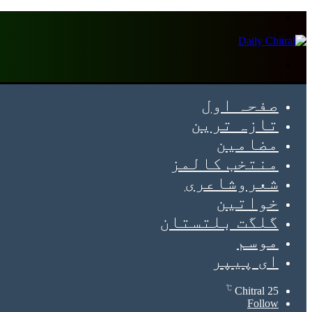
Menu
Search
for
صفحہ اول
تازہ ترین
مضامین
منتخب کالمز
شعروشاعری
خواتین
گلگت بلتستان
موسم
ای پیپر
℃
Chitral
25
Follow