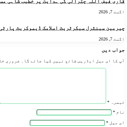
قاری فیض اللہ چترالی کی ہدایت پر خطیب شاہی مسجد
اگست 7, 2026
چیرمین سینٹرل سیکرٹریٹ اسلامک ڈیموکریٹ پارٹی ن
اگست 7, 2026
جواب دیں
آپ کا ای میل ایڈریس شائع نہیں کیا جائے گا۔
ضروری خا
تبصرہ
*
نام
*
ای میل
*