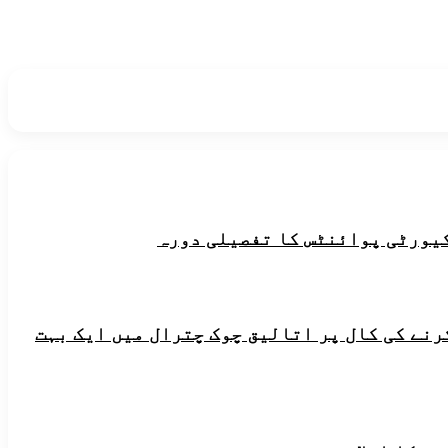
یورٹی پوائنٹس کا تفصیلی دورہ
رنے کی کال پر اتالیق چوک چترال میں ایک بہت