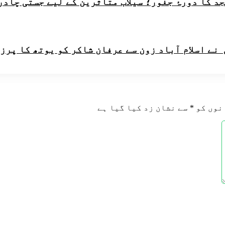
 کا دورۂ جغور؛ سیلاب متاثرین کے لیے جستی چادرو
ے اسلام آباد زون سے عرفان شاکر کو یوتھ کا پرز
نوں کو
*
سے نشان زد کیا گیا ہے