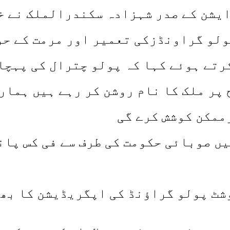
ایشن کے صدر شہزادہ سکندرالملک نے 
ولو گراونڈزکی تعمیر اور مرمت کے حو
تے ہوئے کہا کہ پولو چترال کی پہچان
 پر ملک کا نام روشن کر رہے ہیں ہمار
ممکن کوشش کرے گی
ں صوبائی حکومت کی طرف سے فی کس پان
شٹ پولو گراؤنڈ کی اپگریڈیشن کا بھی