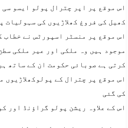
اس موقع پر اپر چترال پولو ایسو سی 
کھیل کی فروغ کھلاڑیوں کی سہولیات پ
اس موقع پر منسٹر اسپورٹس نے خطاب کر
موجود ہیں وہ ملکی اور عیر ملکی سطح
کرتی ہے صوبائی حکومت ان کے ساتھ ہر
اس موقع پر چترال کے پولوکھلاڑیوں می
کی گئی
اس کے علاوہ ریشن پولو گراؤنڈ اور کو