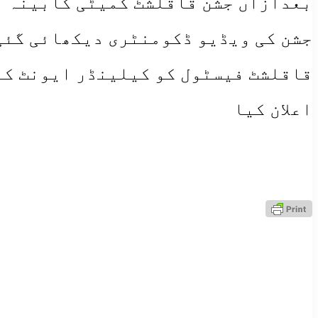
بعدازاں جشن قاقلشٹ کمیٹی کابینہ نے
جشن کی ویڈیو ڈکومنٹری دیکھائی گئی 
قاقلشٹ فیسٹول کو کیلینڈر ایونٹ کے
اعلان کیا