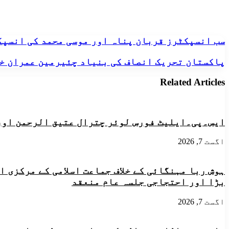
سب
سب انسپکٹرز قربان پناہ اور موسی محمد کی انسپک
انسپکٹرز
قربان
پاکستان
پاکستان تحریک انصاف کی بنیاد چئیرمین عمران خان
پناہ
تحریک
اور
انصاف
Related Articles
موسی
کی
محمد
بنیاد
کی
چئیرمین
انسپکٹر
عمران
ایس۔پی۔ایلیٹ فورس لوئر چترال عتیق الرحمن اور
کے
خان
عہدے
نے
پر
اگست 7, 2026
کرپشن
ترقی
اور
بدعنوانی
ہوش ربا مہنگائی کے خلاف جماعت اسلامی کے مرکزی 
کے
خلاف
بڑا اور احتجاجی جلسہ عام منعقد
رکھی
ھے
اگست 7, 2026
"