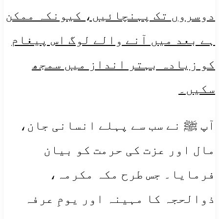
دوسروں تک پہنچائیں، کیونکہ ممکن
ہے بعد میں آنے والے لوگ اس پیغام
کو زیادہ بہتر انداز میں سمجھ
سکیں۔
آپ ﷺ نے سب سے پہلے انسانی جان،
مال اور عزت کی حرمت کو بیان
فرمایا۔ جس طرح مکہ مکرمہ،
ذوالحجہ کا مہینہ اور یومِ عرفہ