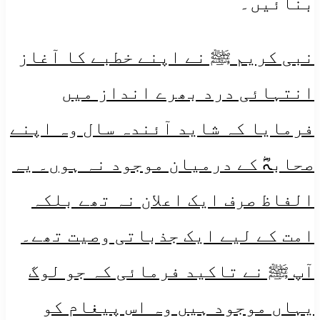
بنائیں۔
نبی کریم ﷺ نے اپنے خطبے کا آغاز
انتہائی درد بھرے انداز میں
فرمایا کہ شاید آئندہ سال وہ اپنے
صحابہؓ کے درمیان موجود نہ ہوں۔ یہ
الفاظ صرف ایک اعلان نہ تھے بلکہ
امت کے لیے ایک جذباتی وصیت تھے۔
آپ ﷺ نے تاکید فرمائی کہ جو لوگ
یہاں موجود ہیں وہ اس پیغام کو