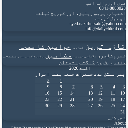
فون اورواٹس ایپ
0341-8883828
اشتہار،پریس ریلیز، اور کوریج کیلئے
ای میل کیجئے
syed.nazirhussain@yahoo.com
info@dailychitral.com
تازہ ترین
خواتین کا صفحہ
تصاویر
مضامین
شعروشاعری
منتخب
علاقائی خبریں
ملازمت کے مواقع
گلگت بلتستان
کالم
ویڈیوز
اگست 2026
پیر
منگل
بدھ
جمعرات
جمعہ
ہفتہ
اتوار
2
1
9
8
7
6
5
4
3
16
15
14
13
12
11
10
23
22
21
20
19
18
17
30
29
28
27
26
25
24
31
« جولائی
About