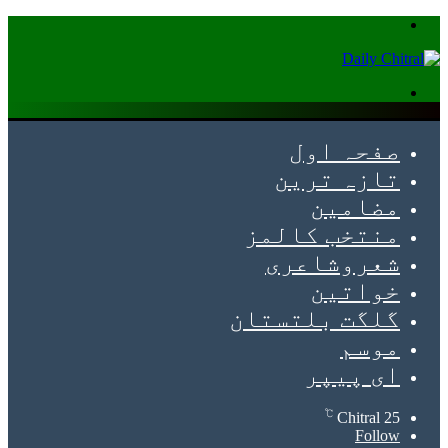
Menu
Search
for
صفحہ اول
تازہ ترین
مضامین
منتخب کالمز
شعروشاعری
خواتین
گلگت بلتستان
موسم
ای پیپر
℃
Chitral
25
Follow