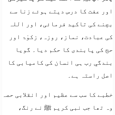
اور عفت کا درس دیتے ہوئے زنا سے
بچنے کی تاکید فرمائی، اور اللہ
کی عبادت، نماز، روزہ، زکوٰۃ اور
حج کی پابندی کا حکم دیا۔ گویا
بندگیِ رب ہی انسان کی کامیابی کا
اصل راستہ ہے۔
خطبے کا سب سے عظیم اور انقلابی حصہ
وہ تھا جب نبی کریم ﷺ نے رنگ،