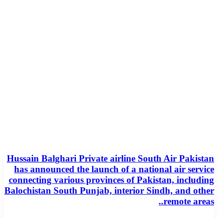
Hussain
Hussain Balghari Private airline South Air Pakistan
Balghari
has announced the launch of a national air service
Private
connecting various provinces of Pakistan, including
airline
Balochistan South Punjab, interior Sindh, and other
South
remote areas..
Air
Pakistan