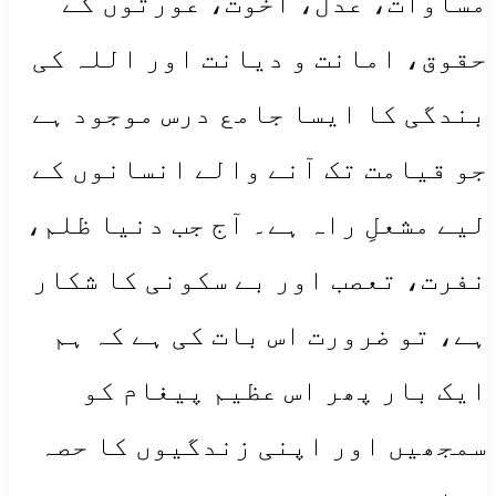
مساوات، عدل، اخوت، عورتوں کے
حقوق، امانت و دیانت اور اللہ کی
بندگی کا ایسا جامع درس موجود ہے
جو قیامت تک آنے والے انسانوں کے
لیے مشعلِ راہ ہے۔ آج جب دنیا ظلم،
نفرت، تعصب اور بے سکونی کا شکار
ہے، تو ضرورت اس بات کی ہے کہ ہم
ایک بار پھر اس عظیم پیغام کو
سمجھیں اور اپنی زندگیوں کا حصہ