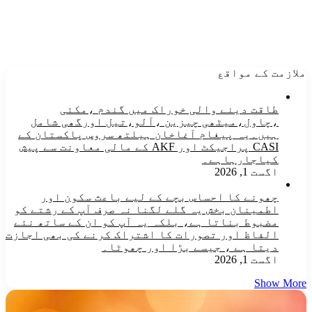
ملازمت کے مواقع
طاقت دینے والی خوراک میں گندم ،مکئی
،چاول،میٹھی چیزین ،آلو،تیل اورگھی شامل
ہیں۔یہ پیغام آغاخان ہیلتھ سروس پاکستان کے
CASI پراجیکٹ اور AKF کے مالی معاونت سے پیش
کیاجارہاہے۔
اگست 1, 2026
چھونے کا احساس بچے کے لیے باعث سکون اور
اطمینان بخش یہ گلے لگنا نہ صرف آپ کے رشتے کو
مضبوط بناتا ہے، بلکہ یہ آپ کو ان کے ساتھ نئے
الفاظ اور تصورات کا اشتراک کرنے کی بھی اجازت
دیتا ہے ، جیسے بڑا اور چھوٹا۔
اگست 1, 2026
Show More