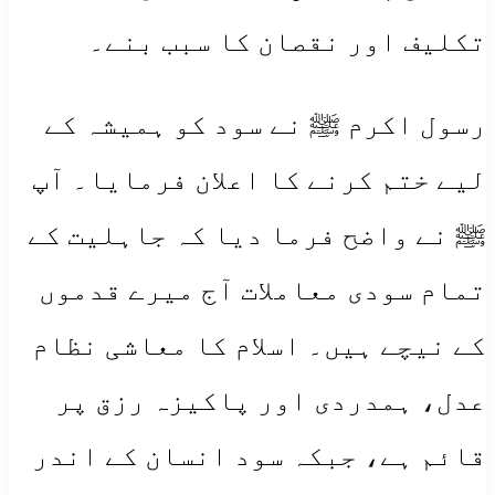
تکلیف اور نقصان کا سبب بنے۔
رسول اکرم ﷺ نے سود کو ہمیشہ کے
لیے ختم کرنے کا اعلان فرمایا۔ آپ
ﷺ نے واضح فرما دیا کہ جاہلیت کے
تمام سودی معاملات آج میرے قدموں
کے نیچے ہیں۔ اسلام کا معاشی نظام
عدل، ہمدردی اور پاکیزہ رزق پر
قائم ہے، جبکہ سود انسان کے اندر