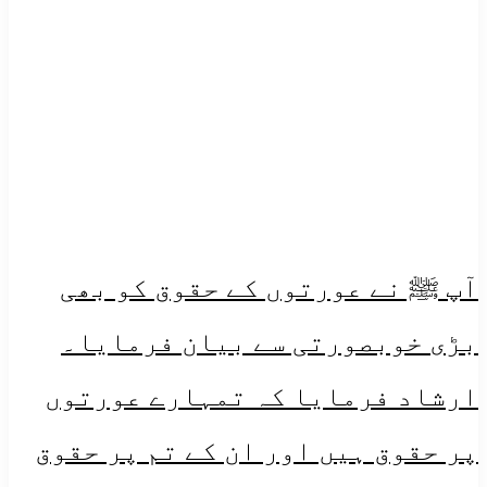
آپ ﷺ نے عورتوں کے حقوق کو بھی
بڑی خوبصورتی سے بیان فرمایا۔
ارشاد فرمایا کہ تمہارے عورتوں
پر حقوق ہیں اور ان کے تم پر حقوق