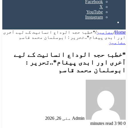
Facebook
X
YouTube
Instagram
Search
for
Home
/
مضامین
/
*خطبۂ حجۃ الوداع انسانیت کے لیے آخری
اور ابدی پیغام*..تحریر : ابوسلمان محمد قاسم
مضامین
*خطبۂ حجۃ الوداع انسانیت کے لیے
آخری اور ابدی پیغام*..تحریر :
ابوسلمان محمد قاسم
Send
an
email
Admin
مئی 26, 2026
3 minutes read
90
0