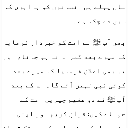
سال پہلے ہی انسانوں کو برابری کا
سبق دے چکا ہے۔
پھر آپ ﷺ نے امت کو خبردار فرمایا
کہ میرے بعد گمراہ نہ ہو جانا، اور
یہ بھی اعلان فرمایا کہ میرے بعد
کوئی نبی نہیں آئے گا۔ اس کے بعد
آپ ﷺ نے دو عظیم چیزیں امت کے
حوالے کیں: قرآنِ کریم اور اپنی
سنتِ مبارکہ۔ فرمایا کہ جب تک تم ان