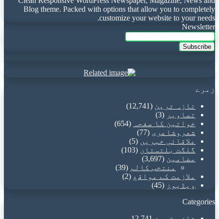
Clean Responsive WordPress Newspaper, Magazine, News and
Blog theme. Packed with options that allow you to completely
customize your website to your needs.
Newsletter
Enter
your
Email
address
زمرے
تازہ ترین
(12,741)
تصاویر
(3)
خواتین کا صفحہ
(654)
شعروشاعری
(77)
علاقائی خبریں
(5)
گلگت بلتستان
(103)
مضامین
(3,697)
منتخب کالم
(39)
ملازمت کے مواقع
(2)
ویڈیوز
(45)
Categories
تازہ ترین
12,741