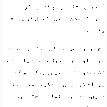
آنکھیں اشکبار ہو گئیں۔ گویا
نبوت کا مشن اپنی تکمیل کو پہنچ
چکا تھا۔
آج ضرورت اس امر کی ہے کہ ہم خطبۂ
حجۃ الوداع کو صرف پڑھنے یا سننے
تک محدود نہ رکھیں، بلکہ اس کے
پیغام کو اپنی زندگیوں میں نافذ
کریں۔ اگر ہم انسانی احترام،