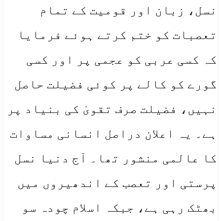
نسل، زبان اور قومیت کے تمام
تعصبات کو ختم کرتے ہوئے فرمایا
کہ کسی عربی کو عجمی پر اور کسی
گورے کو کالے پر کوئی فضیلت حاصل
نہیں، فضیلت صرف تقویٰ کی بنیاد پر
ہے۔ یہ اعلان دراصل انسانی مساوات
کا عالمی منشور تھا۔ آج دنیا نسل
پرستی اور تعصب کے اندھیروں میں
بھٹک رہی ہے، جبکہ اسلام چودہ سو