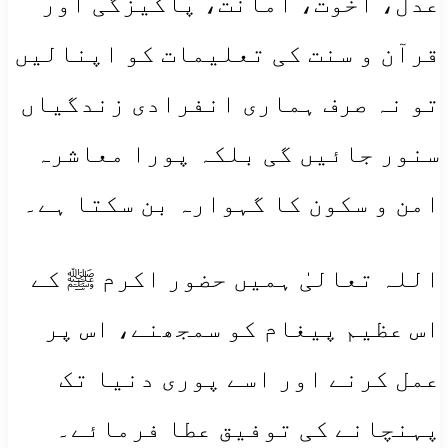
عدل، اخوت، امانت، پاکیزگی اور
قرآن و سنت کی تعلیمات کو اپنالیں
تو نہ صرف ہماری انفرادی زندگیاں
سنور جائیں گی بلکہ پورا معاشرہ
امن و سکون کا گہوارہ بن سکتا ہے۔
اللہ تعالیٰ ہمیں حضور اکرم ﷺ کے
اس عظیم پیغام کو سمجھنے، اس پر
عمل کرنے اور اسے پوری دنیا تک
پہنچانے کی توفیق عطا فرمائے۔