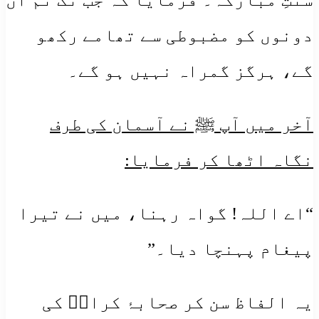
دونوں کو مضبوطی سے تھامے رکھو
گے، ہرگز گمراہ نہیں ہو گے۔
آخر میں آپ ﷺ نے آسمان کی طرف
نگاہ اٹھا کر فرمایا:
“اے اللہ! گواہ رہنا، میں نے تیرا
پیغام پہنچا دیا۔”
یہ الفاظ سن کر صحابۂ کرامؓ کی