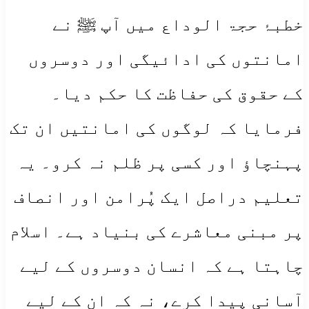
خطبۂ حجۃ الوداع میں آپ ﷺ نے
امانتوں کی ادائیگی اور دوسروں
کے حقوق کی حفاظت کا حکم دیا۔
فرمایا کہ لوگوں کی امانتیں ان تک
پہنچاؤ اور کسی پر ظلم نہ کرو۔ یہ
تعلیم دراصل ایک پُرامن اور انصاف
پر مبنی معاشرے کی بنیاد ہے۔ اسلام
چاہتا ہے کہ انسان دوسروں کے لیے
آسانی پیدا کرے، نہ کہ ان کے لیے