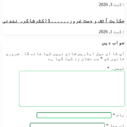
اگست 3, 2026
حکایتِ آتش و دستِ غرور۔۔۔۔۔۔ڈاکٹرشاکرہ نندنی
اگست 1, 2026
جواب دیں
آپ کا ای میل ایڈریس شائع نہیں کیا جائے گا۔
ضروری
خانوں کو
*
سے نشان زد کیا گیا ہے
تبصرہ
*
نام
*
ای میل
*