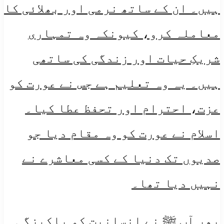
ہیں۔ ان کے ساتھ نرمی اور بھلائی کا
معاملہ کرو، کیونکہ وہ تمہاری
شریکِ حیات اور زندگی کی ساتھی
ہیں۔ یہ وہ تعلیم ہے جس نے عورت کو
عزت، احترام اور تحفظ عطا کیا۔
اسلام نے عورت کو وہ مقام دیا جو
صدیوں تک دنیا کے کسی معاشرے نے
نہیں دیا تھا۔
پھر آپ ﷺ نے انسانیت کو پاکیزگی