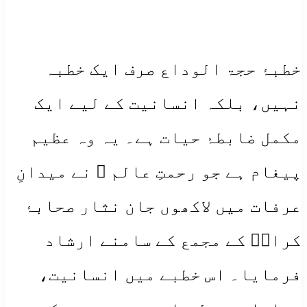
خطبۂ حجۃ الوداع صرف ایک خطبہ
نہیں، بلکہ انسانیت کے لیے ایک
مکمل ضابطۂ حیات ہے۔ یہ وہ عظیم
پیغام ہے جو رحمتِ عالم ﷺ نے میدانِ
عرفات میں لاکھوں جان نثار صحابۂ
کرامؓ کے مجمع کے سامنے ارشاد
فرمایا۔ اس خطبے میں انسانیت،