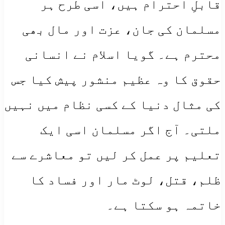
قابلِ احترام ہیں، اسی طرح ہر
مسلمان کی جان، عزت اور مال بھی
محترم ہے۔ گویا اسلام نے انسانی
حقوق کا وہ عظیم منشور پیش کیا جس
کی مثال دنیا کے کسی نظام میں نہیں
ملتی۔ آج اگر مسلمان اسی ایک
تعلیم پر عمل کر لیں تو معاشرے سے
ظلم، قتل، لوٹ مار اور فساد کا
خاتمہ ہو سکتا ہے۔