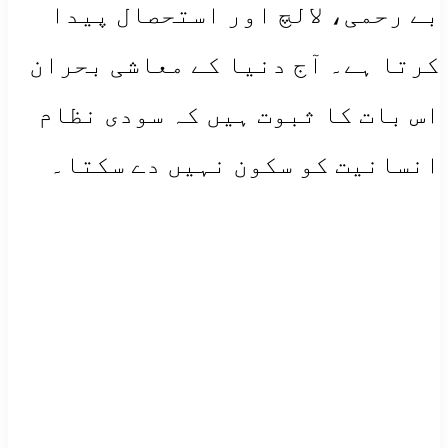
بے رحمی، لالچ اور استحصال پیدا
کرتا ہے۔ آج دنیا کے معاشی بحران
اس بات کا ثبوت ہیں کہ سودی نظام
انسانیت کو سکون نہیں دے سکتا۔