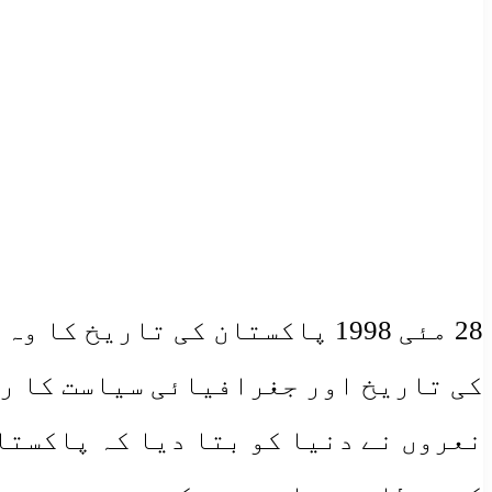
​28 مئی 1998 پاکستان کی تار
کی تاریخ اور جغرافیائی سیاست کا رخ
نعروں نے دنیا کو بتا دیا کہ پاکستا