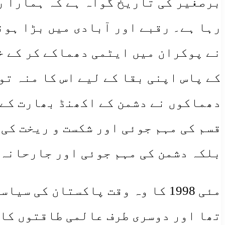
​برصغیر کی تاریخ گواہ ہے کہ ہمارا 
نے پوکران میں ایٹمی دھماکے کر کے خ
دھماکوں نے دشمن کے اکھنڈ بھارت کے خ
قسم کی مہم جوئی اور شکست و ریخت کی 
بلکہ دشمن کی مہم جوئی اور جارحانہ عزائم کو روکنے (eterrence
​مئی 1998 کا وہ وقت پاکستان ک
تھا اور دوسری طرف عالمی طاقتوں کا 