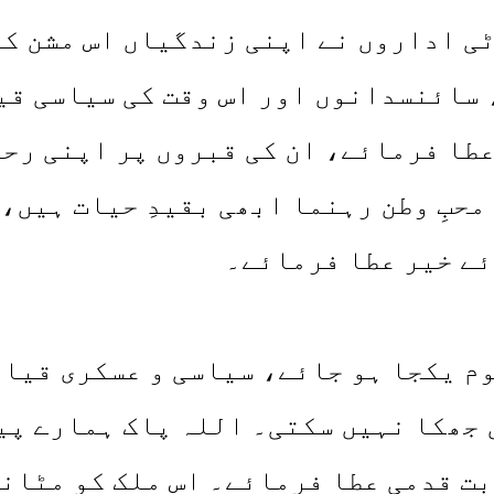
 اداروں نے اپنی زندگیاں اس مشن کے
 سائنسدانوں اور اس وقت کی سیاسی قی
عطا فرمائے، ان کی قبروں پر اپنی رح
حبِ وطن رہنما ابھی بقیدِ حیات ہیں، 
ئے خیر عطا فرمائے۔
 قوم یکجا ہو جائے، سیاسی و عسکری قیا
 جھکا نہیں سکتی۔ اللہ پاک ہمارے پی
بت قدمی عطا فرمائے۔ اس ملک کو مٹانے