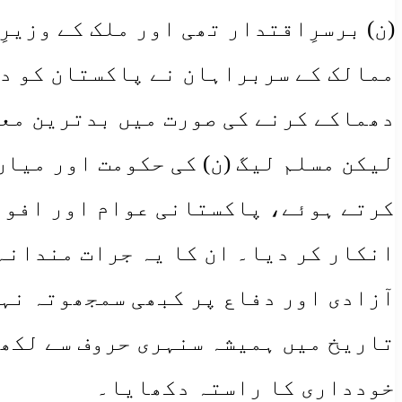
(ن) برسرِاقتدار تھی اور ملک کے وزیر
ممالک کے سربراہان نے پاکستان کو دھ
دھماکے کرنے کی صورت میں بدترین مع
​لیکن مسلم لیگ (ن) کی حکومت اور میا
کرتے ہوئے، پاکستانی عوام اور افواج
انکار کر دیا۔ ان کا یہ جرات مندانہ 
آزادی اور دفاع پر کبھی سمجھوتہ نہی
تاریخ میں ہمیشہ سنہری حروف سے لکھا
خودداری کا راستہ دکھایا۔