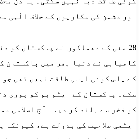
کوئی طاقت دبا نہیں سکتی۔ یہ دن محض 
اور دشمن کی مکاریوں کے خلاف الٰہی م
​28 مئی کے دھماکوں نے پاکستان کو 
کامیابی نے دنیا بھر میں پاکستان کی
کے پاس کوئی ایسی طاقت نہیں تھی جو 
سکے۔ پاکستان کے ایٹم بم کو پوری دنی
کو فخر سے بلند کر دیا۔ آج اسلامی مم
ایٹمی صلاحیت کی بدولت ہے، کیونکہ پ