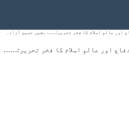
اع اور عالمِ اسلام کا فخر ​تحریر:…… بشیر حسین آزاد۔
دفاع اور عالمِ اسلام کا فخر ​تحریر:…… 