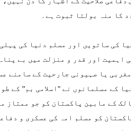
دفاعی صلاحیت کے اظہار کا دن نہیں، 
دد کا منہ بولتا ثبوت ہے۔
دنیا کی ساتویں اور مسلم دنیا کی پہل
 اہمیت اور قدر و منزلت میں بے پناہ 
مغربی یا صہیونی جارحیت کے سامنے عس
ا کے مسلمانوں نے "اسلامی بم” کے طور 
الک کے مابین پاکستان کو جو ممتاز م
اکستان کو مسلم امہ کی عسکری و دفاع