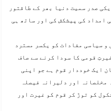
ریکی صدر سمیت دنیا بھر کے طاقتور
 امداد کی پیشکش کی اور ساتھ ہی
ی و سیاسی مفادات کو یکسر مسترد
رتِ قومی کا سودا کرنے سے صاف
ان ایک خوددار قوم ہے جو اپنی
ہ مخلصانہ اور دلیرانہ فیصلہ
ول کو توڑ کر قوم کو غیرت اور