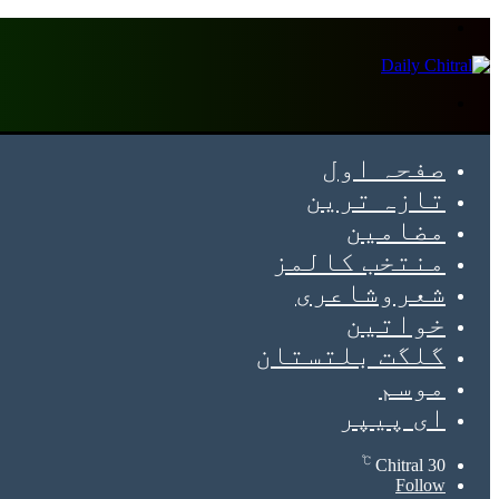
Menu
Search
for
صفحہ اول
تازہ ترین
مضامین
منتخب کالمز
شعروشاعری
خواتین
گلگت بلتستان
موسم
ای پیپر
℃
Chitral
30
Follow