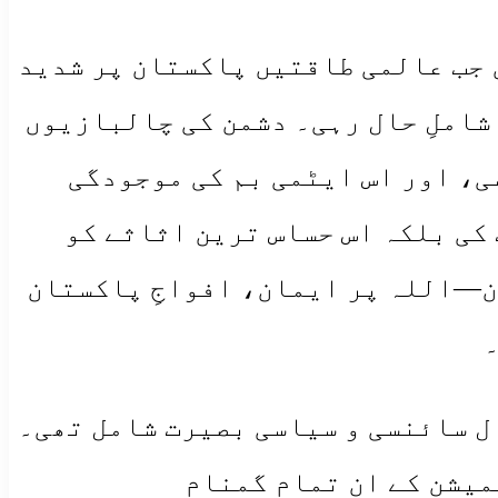
ں جب عالمی طاقتیں پاکستان پر شدید
شاملِ حال رہی۔ دشمن کی چالبازیوں
ی، اور اس ایٹمی بم کی موجودگی
 کی بلکہ اس حساس ترین اثاثے کو
ن—اللہ پر ایمان، افواجِ پاکستان
ال سائنسی و سیاسی بصیرت شامل تھی۔
یشن کے ان تمام گمنام