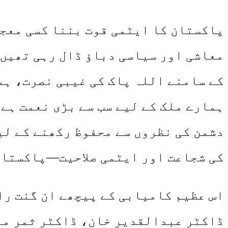
​پاکستان کا ایٹمی قوت بننا کسی معج
معاشی اور سیاسی دباؤ ڈال رہی تھیں،
کے سامنے اللہ پاک کی غیبی نصرت، ہم
ہمارے ملک کے لیے سب سے بڑی نعمت ہے۔
دشمن کی نظروں سے محفوظ رکھنے کے لی
کی شجاعت اور ایٹمی صلاحیت—پاکستان 
​اس عظیم کامیابی کے پیچھے ان گنت ر
ڈاکٹر عبدالقدیر خان، ڈاکٹر ثمر مب