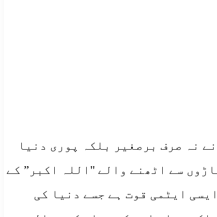
ے جس نے نہ صرف برصغیر بلکہ پوری دنیا
اڑوں سے اٹھنے والے "اللہ اکبر” کے
یسی ایٹمی قوت ہے جسے دنیا کی