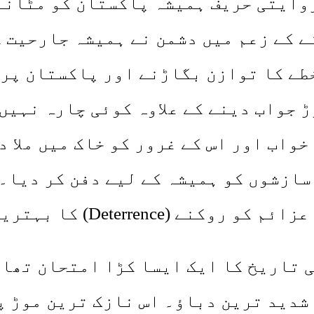
روایتی حریف ہمیشہ پاکستان کو مٹانے
طے کا توازن بگاڑنے اور پاکستان پر 
واب اور اس کے غرور کو خاک میں ملا د
سازشوں کو ہمیشہ کے لیے دفن کر دیا۔ 
D) کا بہترین ذریعہ ثابت ہوا۔
ی سیاسی تاریخ کا ایک ایسا کڑا امتحان ت
شدید ترین دباؤ۔ اس نازک ترین موڑ 