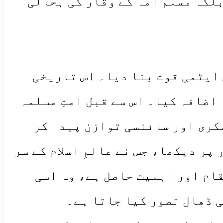
بلکہ مسلم امہ کے وقار کی بحالی
ی ایٹمی قوت بنا دیا۔ اس تاریخی
اضافہ کیا۔ اس سے قبل امتِ مسلمہ
کری اور سائنسی توازن پیدا کر
پر دیکھا، جس نے عالمِ اسلام کے سر
قام اور اہمیت حاصل ہے، وہ اسی
ی ڈھال تصور کیا جاتا ہے۔