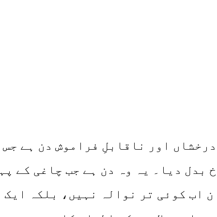
یخ کا وہ درخشاں اور ناقابلِ فراموش دن ہ
 بدل دیا۔ یہ وہ دن ہے جب چاغی کے پہ
ن اب کوئی تر نوالہ نہیں، بلکہ ایک ا