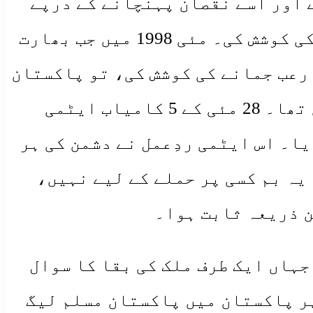
 اور اسے نقصان پہنچانے کے درپے
رہا ہے۔ رقبے اور آبادی میں بڑا ہونے کے زعم میں دشمن نے ہمیشہ جارحیت کی کوشش کی۔ مئی 1998 میں جب بھارت
رعب جمانے کی کوشش کی، تو پاکستان
کے پاس اپنی بقا کے لیے اس کا منہ توڑ جواب دینے کے علاوہ کوئی چارہ نہیں تھا۔ 28 مئی کے 5 کامیاب ایٹمی
یا۔ اس ایٹمی ردِعمل نے دشمن کی ہر
یہ بم کسی پر حملے کے لیے نہیں،
ھا جہاں ایک طرف ملک کی بقا کا سوال
پر پاکستان میں پاکستان مسلم لیگ