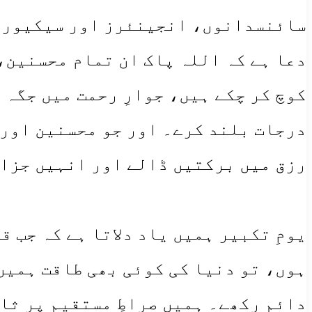
سائنسدانوں، انجینئرز اور سیکیورٹی
​دعا ہے کہ اللہ پاک ان تمام محسنین،
کوچ کر چکے ہیں، جوارِ رحمت میں جگہ 
درجات بلند کرے۔ اور جو محسنین اور م
رزق میں برکتیں ڈالے اور انہیں جزا
​یومِ تکبیر ہمیں یاد دلاتا ہے کہ جب
ہوں، تو دنیا کی کوئی بھی طاقت ہمیں
دائم رکھے۔ ہمیں صراطِ مستقیم پر ثا