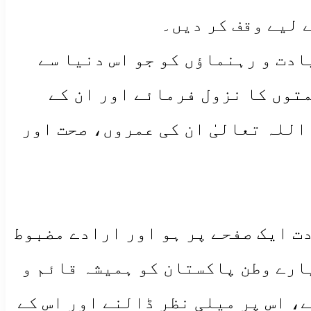
 لیے وقف کر دیں۔
ادت و رہنماؤں کو جو اس دنیا سے
متوں کا نزول فرمائے اور ان کے
اللہ تعالیٰ ان کی عمروں، صحت اور
دت ایک صفحے پر ہو اور ارادے مضبوط
ارے وطن پاکستان کو ہمیشہ قائم و
، اس پر میلی نظر ڈالنے اور اس کے