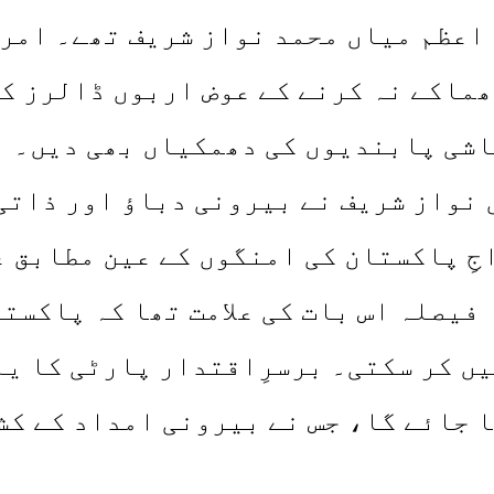
ِ اعظم میاں محمد نواز شریف تھے۔ ام
ماکے نہ کرنے کے عوض اربوں ڈالرز کی
اشی پابندیوں کی دھمکیاں بھی دیں۔
ں نواز شریف نے بیرونی دباؤ اور ذات
ِ پاکستان کی امنگوں کے عین مطابق غی
فیصلہ اس بات کی علامت تھا کہ پاکست
ں کر سکتی۔ برسرِاقتدار پارٹی کا ی
 جائے گا، جس نے بیرونی امداد کے کشک