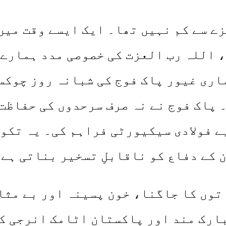
زے سے کم نہیں تھا۔ ایک ایسے وقت می
 اللہ رب العزت کی خصوصی مدد ہمارے 
اری غیور پاک فوج کی شبانہ روز چوکس
 پاک فوج نے نہ صرف سرحدوں کی حفاظت
ے فولادی سیکیورٹی فراہم کی۔ یہ تکو
کے دفاع کو ناقابلِ تسخیر بناتی ہے۔
اتوں کا جاگنا، خون پسینہ اور بے مث
ارک مند اور پاکستان اٹامک انرجی کم