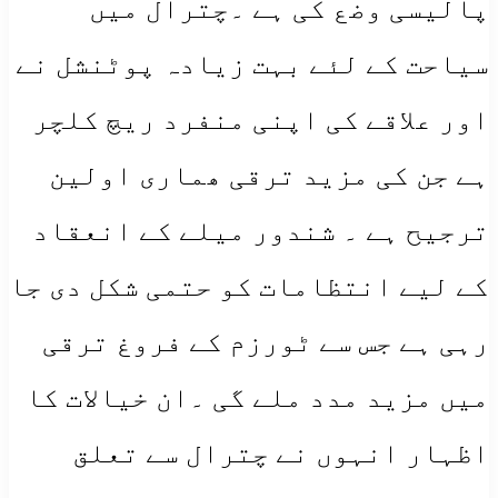
پالیسی وضع کی ہے ۔چترال میں
سیاحت کے لئے بہت زیادہ پوٹنشل نے
اور علاقے کی اپنی منفرد ریچ کلچر
ہے جن کی مزید ترقی ھماری اولین
ترجیح ہے ۔ شندور میلے کے انعقاد
کے لیے انتظامات کو حتمی شکل دی جا
رہی ہے جس سے ٹورزم کے فروغ ترقی
میں مزید مدد ملے گی ۔ان خیالات کا
اظہار انہوں نے چترال سے تعلق