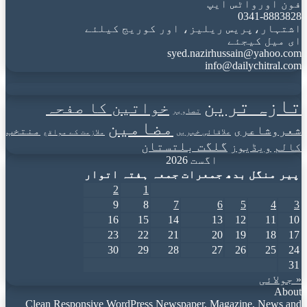
فون اورواٹس ایپ
0341-8883828
اشتہار،پریس ریلیز، اور کوریج کیلئے
ای میل کیجئے
syed.nazirhussain@yahoo.com
info@dailychitral.com
تازہ ترین
خواتین کا صفحہ
تصاویر
مضامین
شعروشاعری
منتخب
علاقائی خبریں
ملازمت کے مواقع
گلگت بلتستان
کالم
ویڈیوز
اگست 2026
پیر
منگل
بدھ
جمعرات
جمعہ
ہفتہ
اتوار
2
1
9
8
7
6
5
4
3
16
15
14
13
12
11
10
23
22
21
20
19
18
17
30
29
28
27
26
25
24
31
« جولائی
About
Clean Responsive WordPress Newspaper, Magazine, News and