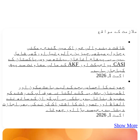
ملازمت کے مواقع
طاقت دینے والی خوراک میں گندم ،مکئی
،چاول،میٹھی چیزین ،آلو،تیل اورگھی شامل
ہیں۔یہ پیغام آغاخان ہیلتھ سروس پاکستان کے
CASI پراجیکٹ اور AKF کے مالی معاونت سے پیش
کیاجارہاہے۔
اگست 1, 2026
چھونے کا احساس بچے کے لیے باعث سکون اور
اطمینان بخش یہ گلے لگنا نہ صرف آپ کے رشتے کو
مضبوط بناتا ہے، بلکہ یہ آپ کو ان کے ساتھ نئے
الفاظ اور تصورات کا اشتراک کرنے کی بھی اجازت
دیتا ہے ، جیسے بڑا اور چھوٹا۔
اگست 1, 2026
Show More