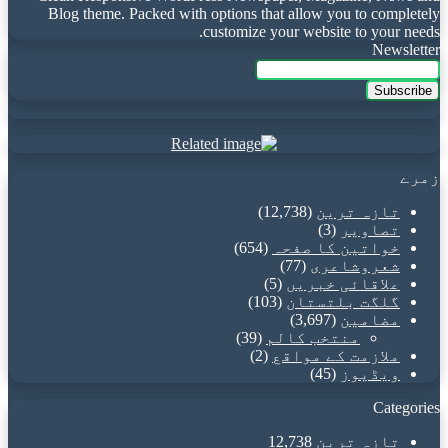
Blog theme. Packed with options that allow you to completely
customize your website to your needs.
Newsletter
Enter
your
Email
address
زمرے
تازہ ترین
(12,738)
تصاویر
(3)
خواتین کا صفحہ
(654)
شعروشاعری
(77)
علاقائی خبریں
(5)
گلگت بلتستان
(103)
مضامین
(3,697)
منتخب کالم
(39)
ملازمت کے مواقع
(2)
ویڈیوز
(45)
Categories
تازہ ترین
12,738