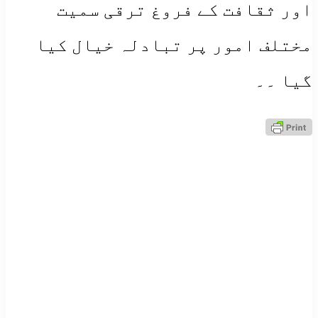
اور ثقافت کے فروغ ترقی سمیت
مختلف امور پر تبادلہ خیال کیا
گیا ۔۔