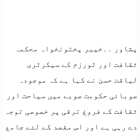
پشاور ۔۔خیبر پختونخواہ محکمہ
ثقافت اور ٹورزم کے سیکرٹری
لیاقت حسن نے کہا ہے کہ موجودہ
صوبائی حکومت صوبے میں سیاحت اور
ثقافت کے فروغ ترقی پر خصوصی توجہ
دے رہی ہے اور اس مقصد کے لئے جامع