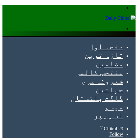
Menu
Search
for
صفحہ اول
تازہ ترین
مضامین
منتخب کالمز
شعروشاعری
خواتین
گلگت بلتستان
موسم
ای پیپر
℃
Chitral
29
Follow