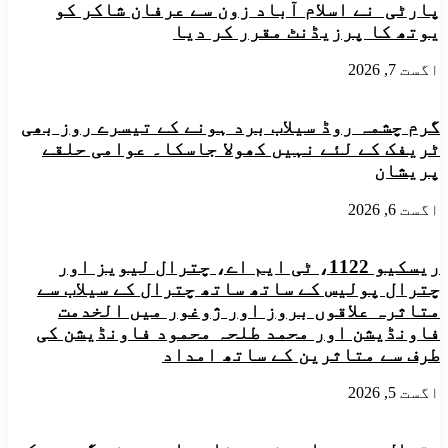
پارٹی نے اسلام آباد زون سے عرفان شاکر کو
رہائی
یوتھ کا پرزیڈنٹ مقرر کر دیا
کا
مطالبہ
اگست 7, 2026
گرم چشمہ روڈ سیلاب برد ہونے کے تیسرے روز بھی
ٹریفک کے لئے نہیں کھولا جاسکا۔ عوامی حلقے
پریشان
اگست 6, 2026
ریسکیو 1122، ٹی ایم اے، چترال لیویز اور
چترال پولیس کے ساتھ ساتھ چترال کے سیلاب سے
متاثرہ علاقوں بروز اور ژوغور میں الخدمت
فاونڈیشن اور محمد طلحہ محمود فاونڈیشن کی
طرف سے متاثرین کے ساتھ امداد
اگست 5, 2026