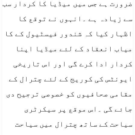
ضرورت ہے جس میں میڈیا کا کردار سب
سے زیادہ ہے ۔انہوں نے توقع کا
اظہار کیا کہ شندور فیسٹیول کے کا
میاب انعقاد کے لئے میڈیا اپنا
کردار ادا کرے گی اور اس تاریخی
ایونٹس کی کوریج کے لئے چترال کے
مقامی صحافیوں کو خصوصی ترجیح دی
جائے گی ۔اس موقع پر سیکرٹری
سیاحت کے ساتھ چترال میں سیاحت