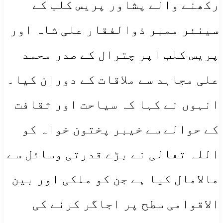
رکھنے والے پشاور پریس کلب کے
سینئر ممبر ذوالفقار علی شاہ اور
پریس کلب اپر چترال کے صدر محمد
علی مجاہد سے ملاقات کے دوران کیا۔
انہوں نے کہا کہ سیاحت اور ثقافت
کے حوالے سے خیبر پختون خواہ کو
اللہ تعالی نے بڑے قدرتی وسائل سے
مالامال کیا ہے جن کو ملکی اور بین
الاقوامی سطح پر اجاگر کرنے کی