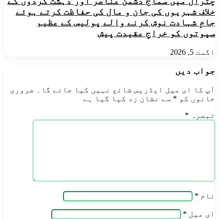
چترال میں سماج دشمن عناصر اور دہشت گردوں کے
خلاف شہریوں کی جان و مال کی حفاظت کرتے ہوئے
جامِ شہادت نوش کرنے والے پولیس کے عظیم
سپوتوں کو خراجِ عقیدت پیش
اگست 5, 2026
جواب دیں
آپ کا ای میل ایڈریس شائع نہیں کیا جائے گا۔
ضروری
خانوں کو
*
سے نشان زد کیا گیا ہے
تبصرہ
*
نام
*
ای میل
*