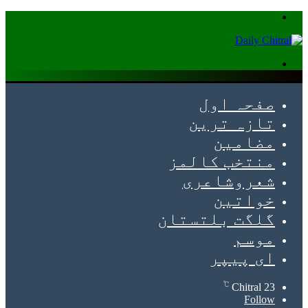
Menu
Search
for
صفحہ اول
تازہ ترین
مضامین
منتخب کالمز
شعروشاعری
خواتین
گلگت بلتستان
موسم
ای پیپر
℃
Chitral
23
Follow