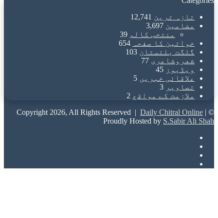
Categories
تازہ ترین
12,741
مضامین
3,697
منتخب کالم
39
خواتین کا صفحہ
654
گلگت بلتستان
103
شعروشاعری
77
ویڈیوز
45
علاقائی خبریں
5
تصاویر
3
ملازمت کے مواقع
2
Daily Chitral Online
|
© Copyright 2026, All Rights Reserved |
Proudly Hosted by
S.Sabir Ali Shah
Facebook
X
YouTube
Instagram
Back
to
top
button