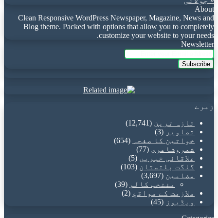
« جولائی
About
Clean Responsive WordPress Newspaper, Magazine, News and
Blog theme. Packed with options that allow you to completely
customize your website to your needs.
Newsletter
Enter
your
Email
address
زمرے
تازہ ترین
(12,741)
تصاویر
(3)
خواتین کا صفحہ
(654)
شعروشاعری
(77)
علاقائی خبریں
(5)
گلگت بلتستان
(103)
مضامین
(3,697)
منتخب کالم
(39)
ملازمت کے مواقع
(2)
ویڈیوز
(45)