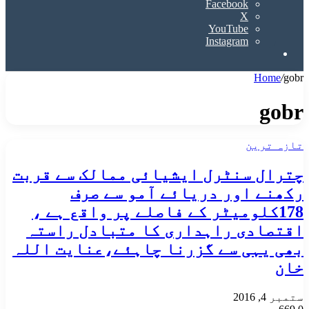
Facebook
X
YouTube
Instagram
Search
for
Home
/
gobr
gobr
تازہ ترین
چترال سنٹرل ایشیائی ممالک سے قربت
رکھنے اور دریائے آمو سے صرف
178کلومیٹر کے فاصلے پر واقع ہے ،
اقتصادی راہداری کا متبادل راستہ
بھی یہی سے گزرنا چاہئے،عنایت اللہ
خان
ستمبر 4, 2016