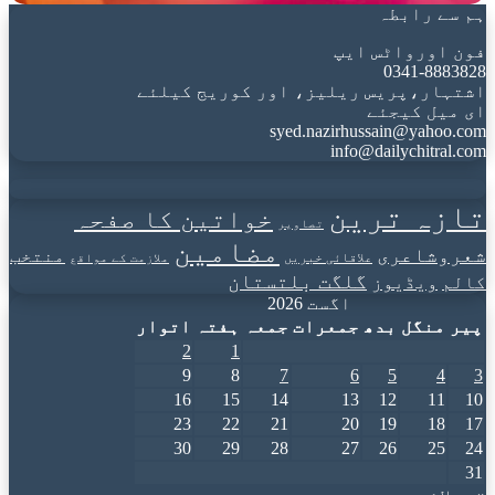
ہم سے رابطہ
فون اورواٹس ایپ
0341-8883828
اشتہار،پریس ریلیز، اور کوریج کیلئے
ای میل کیجئے
syed.nazirhussain@yahoo.com
info@dailychitral.com
تازہ ترین
خواتین کا صفحہ
تصاویر
مضامین
شعروشاعری
منتخب
علاقائی خبریں
ملازمت کے مواقع
گلگت بلتستان
کالم
ویڈیوز
اگست 2026
پیر
منگل
بدھ
جمعرات
جمعہ
ہفتہ
اتوار
2
1
9
8
7
6
5
4
3
16
15
14
13
12
11
10
23
22
21
20
19
18
17
30
29
28
27
26
25
24
31