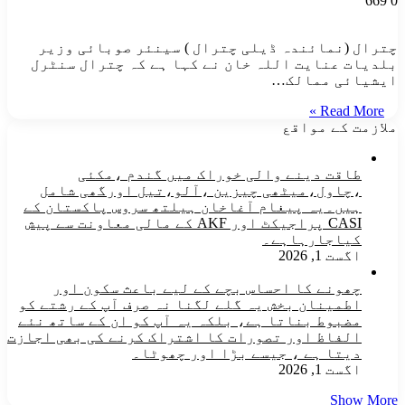
669
0
چترال (نمائندہ ڈیلی چترال ) سینئر صوبائی وزیر
بلدیات عنایت اللہ خان نے کہا ہے کہ چترال سنٹرل
ایشیائی ممالک…
Read More »
ملازمت کے مواقع
طاقت دینے والی خوراک میں گندم ،مکئی
،چاول،میٹھی چیزین ،آلو،تیل اورگھی شامل
ہیں۔یہ پیغام آغاخان ہیلتھ سروس پاکستان کے
CASI پراجیکٹ اور AKF کے مالی معاونت سے پیش
کیاجارہاہے۔
اگست 1, 2026
چھونے کا احساس بچے کے لیے باعث سکون اور
اطمینان بخش یہ گلے لگنا نہ صرف آپ کے رشتے کو
مضبوط بناتا ہے، بلکہ یہ آپ کو ان کے ساتھ نئے
الفاظ اور تصورات کا اشتراک کرنے کی بھی اجازت
دیتا ہے ، جیسے بڑا اور چھوٹا۔
اگست 1, 2026
Show More