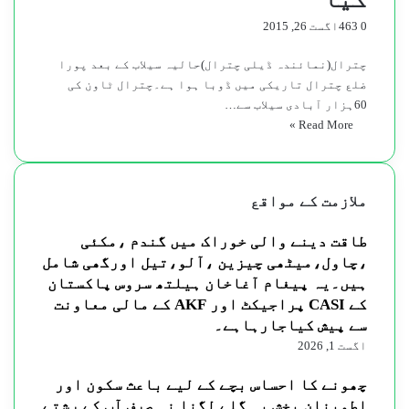
0
463
اگست 26, 2015
چترال(نمائندہ ڈیلی چترال)حالیہ سیلاب کے بعد پورا
ضلع چترال تاریکی میں ڈوبا ہوا ہے۔چترال ٹاون کی
60ہزار آبادی سیلاب سے…
Read More »
ملازمت کے مواقع
طاقت دینے والی خوراک میں گندم ،مکئی
،چاول،میٹھی چیزین ،آلو،تیل اورگھی شامل
ہیں۔یہ پیغام آغاخان ہیلتھ سروس پاکستان
کے CASI پراجیکٹ اور AKF کے مالی معاونت
سے پیش کیاجارہاہے۔
اگست 1, 2026
چھونے کا احساس بچے کے لیے باعث سکون اور
اطمینان بخش یہ گلے لگنا نہ صرف آپ کے رشتے