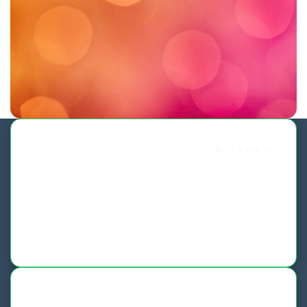
ہم سے رابطہ
فون اورواٹس ایپ
0341-8883828
اشتہار،پریس ریلیز، اور کوریج کیلئے
ای میل کیجئے
syed.nazirhussain@yahoo.com
info@dailychitral.com