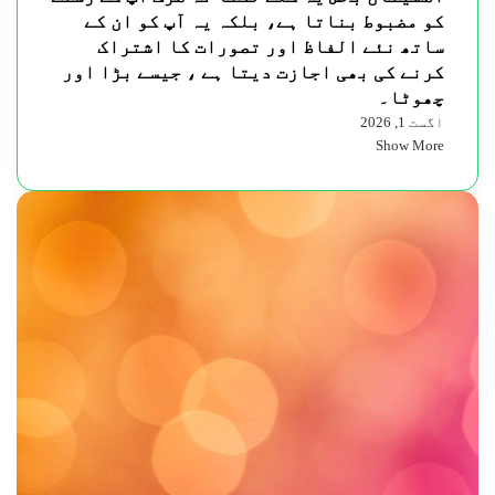
کو مضبوط بناتا ہے، بلکہ یہ آپ کو ان کے
ساتھ نئے الفاظ اور تصورات کا اشتراک
کرنے کی بھی اجازت دیتا ہے ، جیسے بڑا اور
چھوٹا۔
اگست 1, 2026
Show More