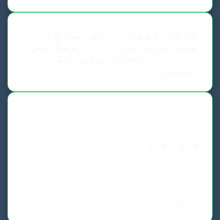
تازہ ترین
خواتین کا
تصاویر
مضامین
صفحہ
شعروشاعری
علاقائی خبریں
گلگت
منتخب کالم
ویڈیوز
ملازمت کے مواقع
بلتستان
اگست 2026
پیر
منگل
بدھ
جمعرات
جمعہ
ہفتہ
اتوار
2
1
9
8
7
6
5
4
3
16
15
14
13
12
11
10
23
22
21
20
19
18
17
30
29
28
27
26
25
24
31
« جولائی