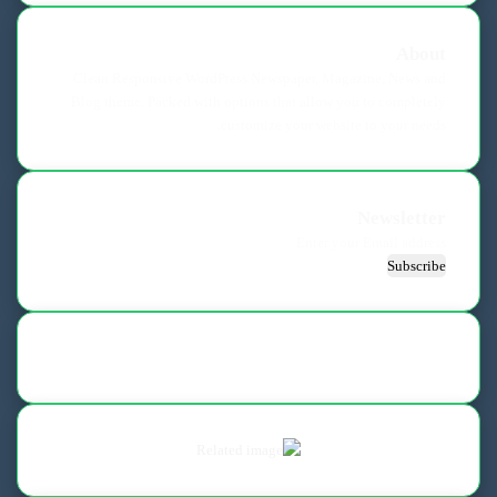
About
Clean Responsive WordPress Newspaper, Magazine, News and
Blog theme. Packed with options that allow you to completely
customize your website to your needs.
Newsletter
Enter
your
Email
address