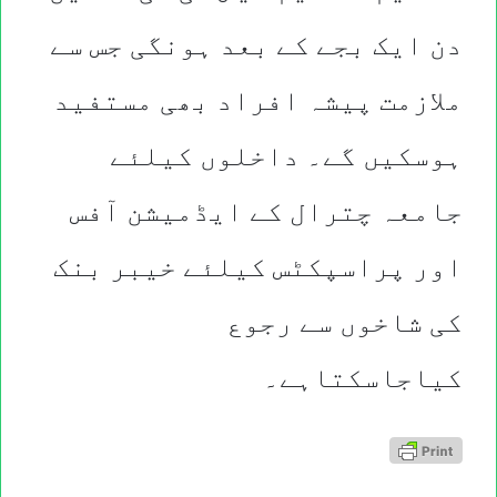
دن ایک بجے کے بعد ہونگی جس سے
ملازمت پیشہ افراد بھی مستفید
ہوسکیں گے۔ داخلوں کیلئے
جامعہ چترال کے ایڈمیشن آفس
اور پراسپکٹس کیلئے خیبر بنک
کی شاخوں سے رجوع
کیاجاسکتاہے۔