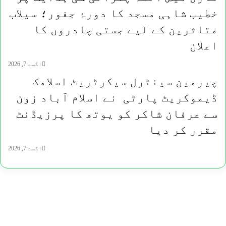
خطیب شاہی مسجد کا دورۂ جغور؛ سیلاب
متاثرین کے لیے جستی چادروں کا
اعلان
اگست 7, 2026
چیرمین سینٹرل سیکرٹریٹ اسلامک
ڈیموکریٹ پارٹی نے اسلام آباد زون
سے عرفان شاکر کو یوتھ کا پرزیڈنٹ
مقرر کر دیا
اگست 7, 2026