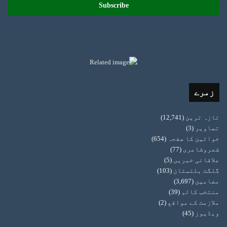
address
زمرے
تازہ ترین
(12,741)
تصاویر
(3)
خواتین کا صفحہ
(654)
شعروشاعری
(77)
علاقائی خبریں
(5)
گلگت بلتستان
(103)
مضامین
(3,697)
منتخب کالم
(39)
ملازمت کے مواقع
(2)
ویڈیوز
(45)