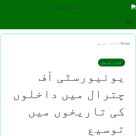
for
Menu
Home
/
تازہ ترین
تازہ ترین
یونیورسٹی آف
چترال میں داخلوں
کی تاریخوں میں
توسیع