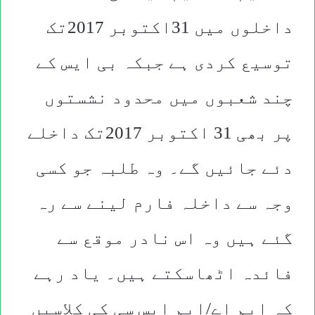
داخلوں میں 31اکتوبر 2017تک
توسیع کردی ہے جبکہ بی ایس کے
چند شعبوں میں محدود نشستوں
پر بھی 31 اکتوبر 2017تک داخلے
دئے جائیں گے۔ وہ طلبہ جو کسی
وجہ سے داخلہ فارم لینے سے رہ
گئے ہیں وہ اس نادر موقع سے
فائدہ اٹھاسکتے ہیں۔ یاد رہے
کہ ایم اے/ایم ایس سی کی کلاسیں