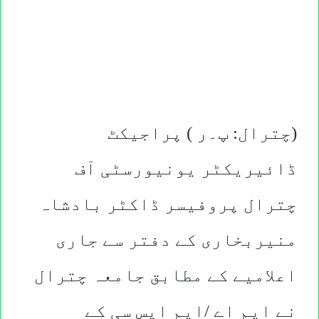
(چترال: پ۔ر ) پراجیکٹ
ڈائیریکٹر یونیورسٹی آف
چترال پروفیسر ڈاکٹر بادشاہ
منیربخاری کے دفتر سے جاری
اعلامیے کے مطابق جامعہ چترال
نے ایم اے /ایم ایس سی کے