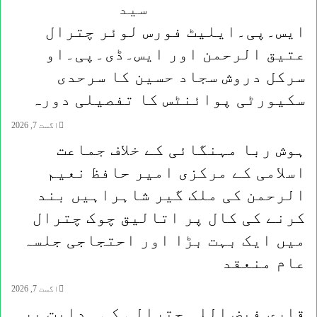
سید
جائے
گی؍وزیر
ایس۔پی۔ایلیٹ فورس لوئر چترال
خزانہ
عتیق الرحمن اور ایس۔ڈی۔پی۔او
خیبر
پختونخوا
سرکل دروش سجاد حسین کا سرحدی
مظفر
سکیورٹی پوائنٹس کا تفصیلی دورہ
سید
اگست 7, 2026
ہوش ربا مہنگائی کے خلاف جماعت
اسلامی کے مرکزی امیر حافظ نعیم
الرحمن کی ملک گیر شاہراہیں بند
کرنے کی کال پر اتالیق چوک چترال
میں ایک بہت بڑا اور احتجاجی جلسہ
عام منعقد
اگست 7, 2026
قاری فیض اللہ چترالی کی ہدایت پر