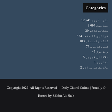
Categories
تازہ ترین
12,741
مضامین
3,697
منتخب کالم
39
خواتین کا صفحہ
654
گلگت بلتستان
103
شعروشاعری
77
ویڈیوز
45
علاقائی خبریں
5
تصاویر
3
ملازمت کے مواقع
2
Daily Chitral Online
| Proudly
© Copyright 2026, All Rights Reserved |
Hosted by
S.Sabir Ali Shah
Instagram
YouTube
Facebook
X