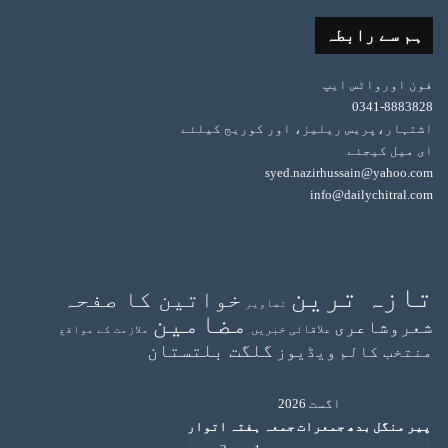
ہم سے رابطہ
فون اورواٹس ایپ
0341-8883828
اشتہار،پریس ریلیز، اور کوریج کیلئے
ای میل کیجئے
syed.nazirhussain@yahoo.com
info@dailychitral.com
تازہ ترین
خواتین کا صفحہ
تصاویر
مضامین
شعروشاعری
علاقائی خبریں
ملازمت کے مواقع
گلگت بلتستان
منتخب کالم
ویڈیوز
اگست 2026
پیر
منگل
بدھ
جمعرات
جمعہ
ہفتہ
اتوار