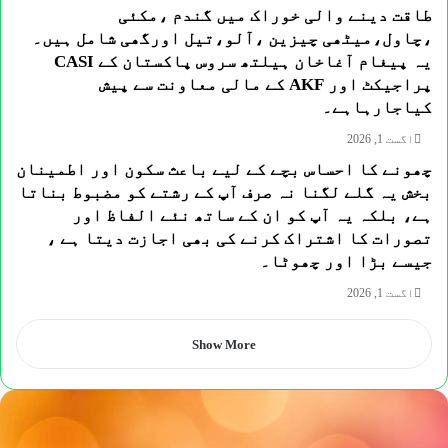
طاقت دینے والی خوراک میں گندم ،مکئی
،چاول،میٹھی چیزین ،آلو،تیل اورگھی شامل ہیں۔
یہ پیغام آغاخان ہیلتھ سروس پاکستان کے CASI
پراجیکٹ اور AKF کے مالی معاونت سے پیش
کیاجارہاہے۔
اگست 1, 2026
چھونے کا احساس بچے کے لیے باعث سکون اور اطمینان
بخش یہ گلے لگنا نہ صرف آپ کے رشتے کو مضبوط بناتا
ہے، بلکہ یہ آپ کو ان کے ساتھ نئے الفاظ اور
تصورات کا اشتراک کرنے کی بھی اجازت دیتا ہے ،
جیسے بڑا اور چھوٹا۔
اگست 1, 2026
Show More