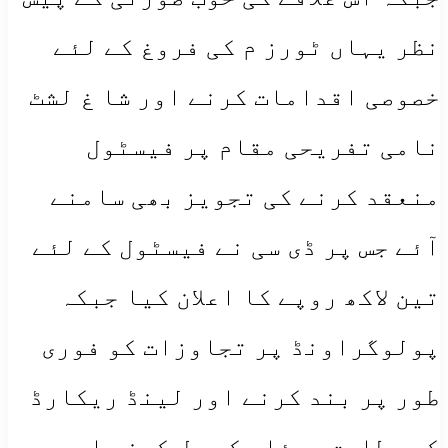
نظر یہاں ٹورز م کی فروغ کے لئے
خصوصی اقدامات کرنے اور شا غ لشٹ
نامی تفریحی مقام پر فیسٹول
منعقد کرنے کی تجویز بھی سامنے
آئے جس پر ڈی سی نے فیسٹول کے لئے
تین لاکھ روپے کا اعلان کیا جبکہ
پولوگراونڈ پر تجاوزات کو فوری
طور پر بند کرنے اور لینڈ ریکارڈ
کے مطابق مسئلے کو حل کرنے اور