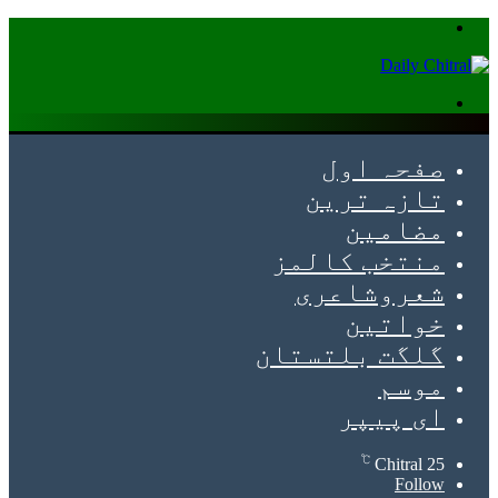
Menu
Search
for
صفحہ اول
تازہ ترین
مضامین
منتخب کالمز
شعروشاعری
خواتین
گلگت بلتستان
موسم
ای پیپر
℃
Chitral
25
Follow