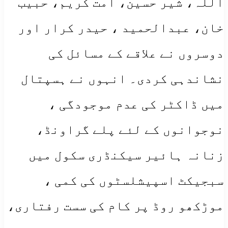
اللہ، شیر حسین، امت کریم، حبیب
خان، عبدالحمید ، حیدر کرار اور
دوسروں نے علاقے کے مسائل کی
نشاندہی کردی۔ انہوں نے ہسپتال
میں ڈاکٹر کی عدم موجودگی ،
نوجوانوں کے لئے پلے گراونڈ،
زنانہ ہائیر سیکنڈری سکول میں
سبجیکٹ اسپیشلسٹوں کی کمی ،
موڑکھو روڈ پر کام کی سست رفتاری،