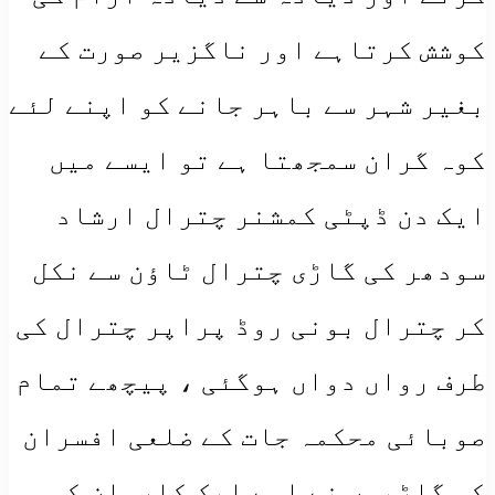
کوشش کرتاہے اور ناگزیر صورت کے
بغیر شہر سے باہر جانے کو اپنے لئے
کوہ گران سمجھتا ہے تو ایسے میں
ایک دن ڈپٹی کمشنر چترال ارشاد
سودھر کی گاڑی چترال ٹاؤن سے نکل
کر چترال بونی روڈ پراپر چترال کی
طرف رواں دواں ہوگئی ، پیچھے تمام
صوبائی محکمہ جات کے ضلعی افسران
کی گاڑیوں نے اسے ایک کاروان کی