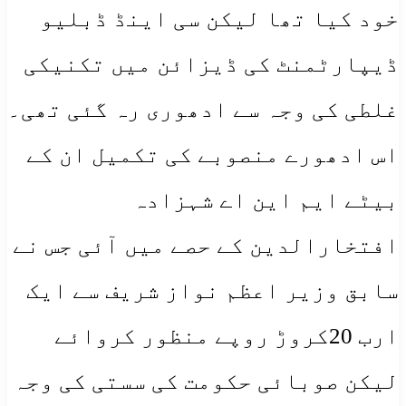
خود کیا تھا لیکن سی اینڈ ڈبلیو
ڈیپارٹمنٹ کی ڈیزائن میں تکنیکی
غلطی کی وجہ سے ادھوری رہ گئی تھی۔
اس ادھورے منصوبے کی تکمیل ان کے
بیٹے ایم این اے شہزادہ
افتخارالدین کے حصے میں آئی جس نے
سابق وزیر اعظم نواز شریف سے ایک
ارب 20کروڑ روپے منظور کروائے
لیکن صوبائی حکومت کی سستی کی وجہ