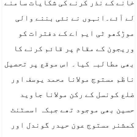
خانے کے نذر کرنے کی شکایات سامنے
لے آئے۔انہوں نے نئی بننے والی
موڑکھو ٹی ایم اے کے دفترات کو
وریجون کے مقام پر قائم کرنے کا
بھی مطالبہ کیا۔ اس موقع پر تحصیل
ناظم مستوج مولانا محمد یوسف اور
ضلع کونسل کے رکن مولانا جاوید
حسین بھی موجود تھے جبکہ اسسٹنٹ
کمشنر مستوج عون حیدر گوندل اور