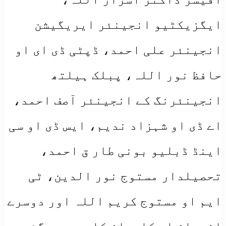
ایگزیکٹیو انجینئر ایریگیشن
انجینئر علی احمد، ڈپٹی ڈی ای او
حافظ نور اللہ، پبلک ہیلتھ
انجینئرنگ کے انجینئر آصف احمد،
اے ڈی او شہزاد ندیم، ایس ڈی او سی
اینڈ ڈبلیو بونی طار ق احمد،
تحصیلدار مستوج نور الدین، ٹی
ایم او مستوج کریم اللہ اور دوسرے