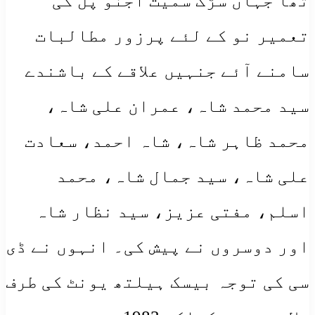
تھا جہاں سڑک سمیت اجنو پل کی
تعمیر نو کے لئے پرزور مطالبات
سامنے آئے جنہیں علاقے کے باشندے
سید محمد شاہ، عمران علی شاہ،
محمد ظاہر شاہ، شاہ احمد، سعادت
علی شاہ، سید جمال شاہ، محمد
اسلم، مفتی عزیز، سید نظار شاہ
اور دوسروں نے پیش کی۔ انہوں نے ڈی
سی کی توجہ بیسک ہیلتھ یونٹ کی طرف