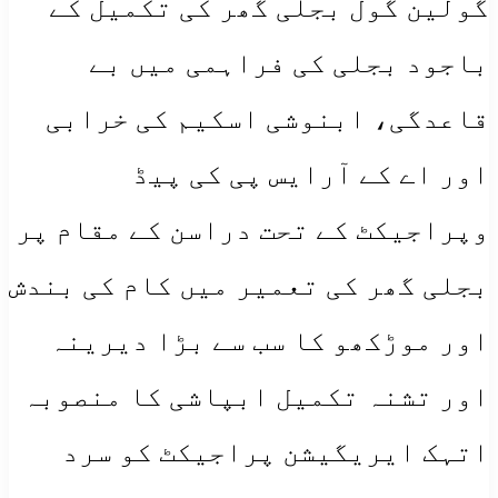
گولین گول بجلی گھر کی تکمیل کے
باجود بجلی کی فراہمی میں بے
قاعدگی، ابنوشی اسکیم کی خرابی
اور اے کے آرایس پی کی پیڈ
وپراجیکٹ کے تحت دراسن کے مقام پر
بجلی گھر کی تعمیر میں کام کی بندش
اور موڑکھو کا سب سے بڑا دیرینہ
اور تشنہ تکمیل ابپاشی کا منصوبہ
اتہک ایریگیشن پراجیکٹ کو سرد