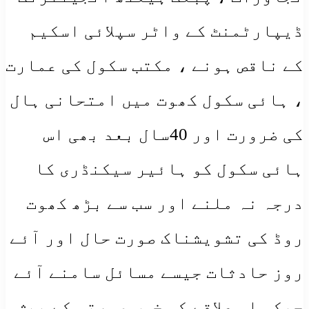
ڈیپارٹمنٹ کے واٹر سپلائی اسکیم
کے ناقص ہونے ، مکتب سکول کی عمارت
، ہائی سکول کھوت میں امتحانی ہال
کی ضرورت اور 40سال بعد بھی اس
ہائی سکول کو ہائیر سیکنڈری کا
درجہ نہ ملنے اور سب سے بڑھ کھوت
روڈ کی تشویشناک صورت حال اور آئے
روز حادثات جیسے مسائل سامنے آئے
جبکہ اس علاقے کی خوب صورتی کے پیش