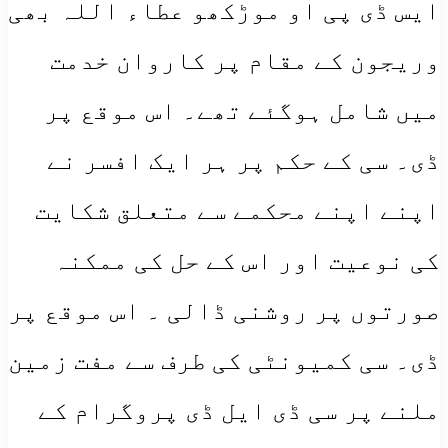
ایس ڈی پی او موڑکھو عطاء اللہ بھی
وریجون کے مقام پر کاروان خدمت
میں شامل ہوگئے تھے۔ اس موقع پر
ڈی۔ سی کے حکم پر ہر ایک افسر نے
اپنے اپنے محکمے سے متعلق شکایت
کی نوعیت اور اس کے حل کی ممکنہ
صورتوں پر روشنی ڈالی ۔ اس موقع پر
ڈی۔ سی کمیونٹی کی طرف سے مفت زمین
ملنے پر سی ڈی ایل ڈی پروگرام کے