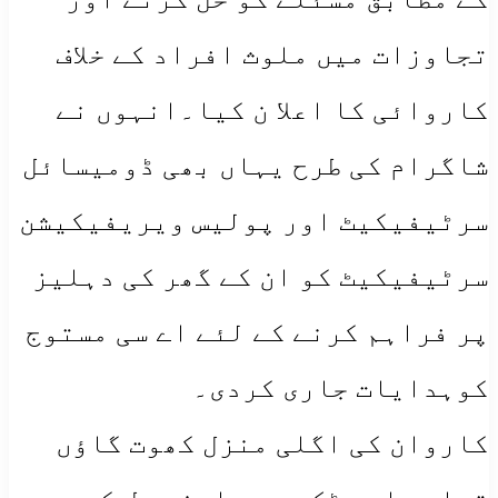
تجاوزات میں ملوث افراد کے خلاف
کاروائی کا اعلا ن کیا۔انہوں نے
شاگرام کی طرح یہاں بھی ڈومیسائل
سرٹیفیکیٹ اور پولیس ویریفیکیشن
سرٹیفیکیٹ کو ان کے گھر کی دہلیز
پر فراہم کرنے کے لئے اے سی مستوج
کوہدایات جاری کردی۔
کاروان کی اگلی منزل کھوت گاؤں