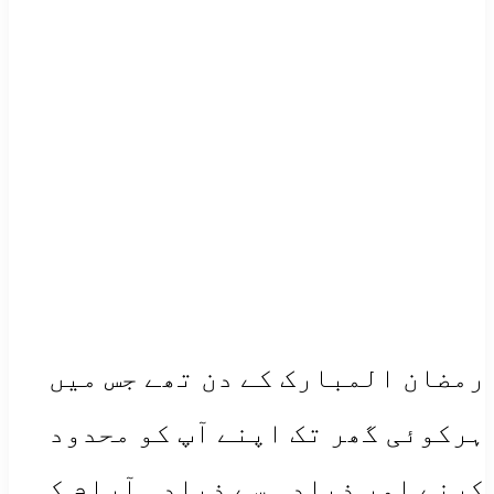
رمضان المبارک کے دن تھے جس میں
ہرکوئی گھر تک اپنے آپ کو محدود
کرنے اور ذیادہ سے ذیادہ آرام کی