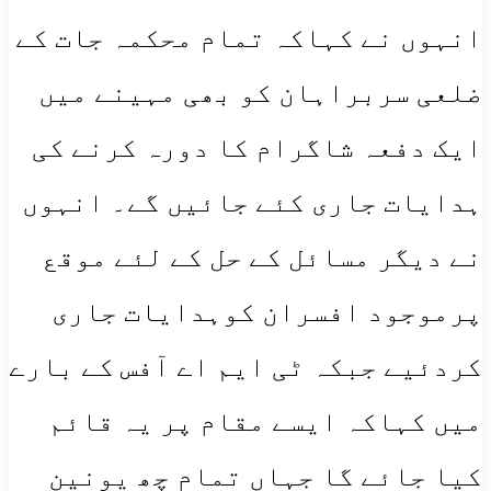
انہوں نے کہاکہ تمام محکمہ جات کے
ضلعی سربراہان کو بھی مہینے میں
ایک دفعہ شاگرام کا دورہ کرنے کی
ہدایات جاری کئے جائیں گے۔ انہوں
نے دیگر مسائل کے حل کے لئے موقع
پرموجود افسران کوہدایات جاری
کردئیے جبکہ ٹی ایم اے آفس کے بارے
میں کہاکہ ایسے مقام پر یہ قائم
کیا جائے گا جہاں تمام چھ یونین