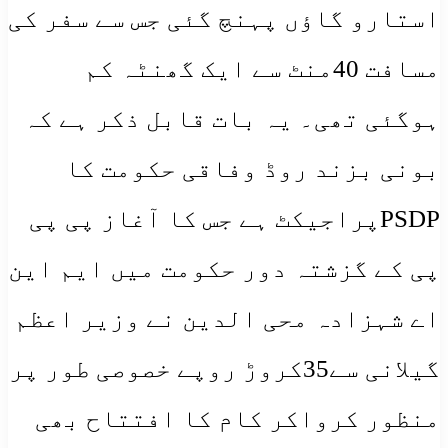
استارو گاؤں پہنچ گئی جس سے سفر کی
مسافت 40منٹ سے ایک گھنٹہ کم
ہوگئی تھی۔ یہ بات قابل ذکر ہے کہ
بونی بزند روڈ وفاقی حکومت کا
PSDPپراجیکٹ ہے جس کا آغاز پی پی
پی کے گزشتہ دور حکومت میں ایم این
اے شہزادہ محی الدین نے وزیر اعظم
گیلانی سے35کروڑ روپے خصوصی طور پر
منظور کرواکر کام کا افتتاح بھی