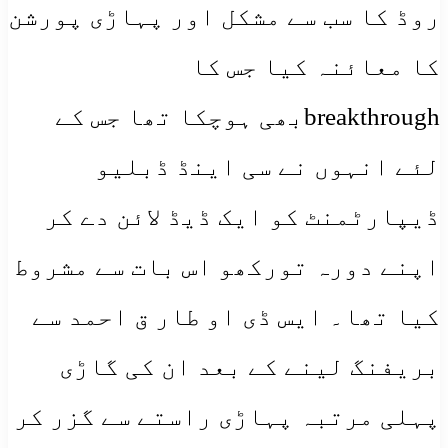
روڈ کا سب سے مشکل اور پہاڑی پورشن
کا معائنہ کیا جس کا
breakthroughبھی ہوچکا تھا جس کے
لئے انہوں نے سی اینڈ ڈبلیو
ڈیپارٹمنٹ کو ایک ڈیڈ لائن دے کر
اپنے دورہ تورکھو اس بات سے مشروط
کیا تھا۔ ایس ڈی او طار ق احمد سے
بریفنگ لینے کے بعد ان کی گاڑی
پہلی مرتبہ پہاڑی راستے سے گزر کر