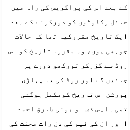
کے بعد اس کی پراگریس کی راہ میں
حائل رکاوٹوں کو دورکرنے کے بعد
ایک تاریخ مقررکیا تھا کہ حالات
جوبھی ہوں، وہ مقررہ تاریخ کو اس
روڈ سے گزرکر تورکھو دورے پر
جائیں گے اور روڈ کی یہ پہاڑی
پورشن اس تاریخ کومکمل ہوگئی
تھی۔ ایس ڈی او بونی طارق احمد
ااور ان کی ٹیم کی دن رات محنت کی