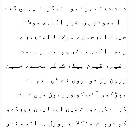
داد دیتے ہوئے وہ شاگرام پہنچ گئے
۔ اس موقع پرسفیر اللہ، مولانا
حیات الرحمٰن ، مولانا امتیاز ،
رحمت اللہ بیگ، صوبیدار محمد
رفیع، قیوم بیگ، شاکر محمد، حسین
زرین ور دوسروں نے ٹی ایم اے
موڑکھو آفس کو وریجون میں قائم
کرنے
کی صورت میں اہالیان تورکھو
کو درپیش مشکلات، رورل ہیلتھ سنٹر