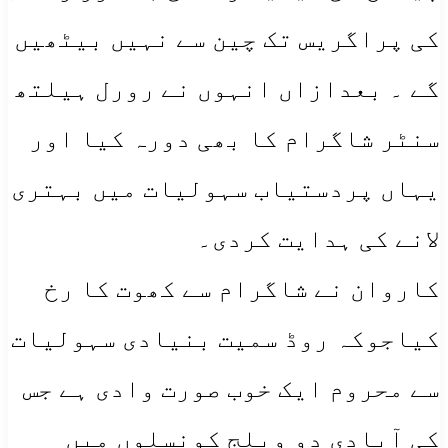
کی پراگریس تک چین سے نہیں بیٹھیں
گے ۔ بعدازاں انہوں نے رورل ہیلتھ
سنٹر شاگرام کا بھی دورہ کیا اور
یہاں پردستیاب سہولیات میں بہتری
لانے کی ہدایت کردی۔
کاروان نے شاگرام سے کھوت کا رخ
کیاجوکہ روڈ سمیت بنیادی سہولیات
سے محروم ایک خوب صورت وادی ہے جس
کی آبادی دو ویلج کونسلوں میں