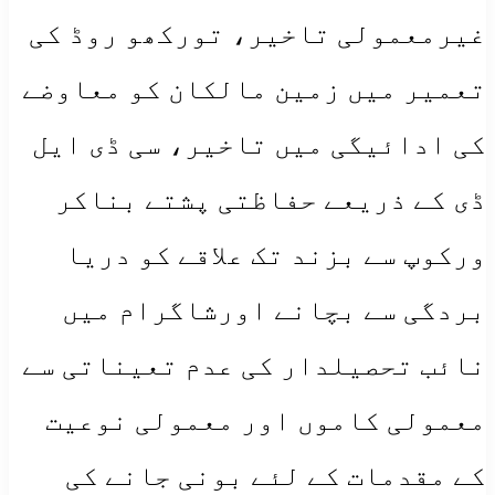
غیرمعمولی تاخیر، تورکھو روڈ کی
تعمیر میں زمین مالکان کو معاوضے
کی ادائیگی میں تاخیر، سی ڈی ایل
ڈی کے ذریعے حفاظتی پشتے بناکر
ورکوپ سے بزند تک علاقے کو دریا
بردگی سے بچانے اورشاگرام میں
نائب تحصیلدار کی عدم تعیناتی سے
معمولی کاموں اور معمولی نوعیت
کے مقدمات کے لئے بونی جانے کی