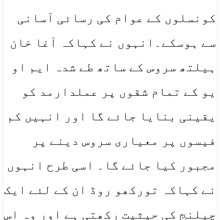
کونسلوں کے عوام کی رسائی آسانی
سے ہوسکے۔انہوں نے کہاکہ آغا خان
ہیلتھ سروس کے ساتھ طے شدہ ایم او
یو کے تمام شقوں پر عملدارمد کو
یقینی بنایا جائے گا اور انہیں کم
فیسوں پر معیاری سروس دینے پر
مجبور کیا جائے گا۔ اسی طرح انہوں
نے کہاکہ تورکھو روڈ ان کے لئے ایک
چیلنج کی حیثیت رکھتی ہے اور وہ اس