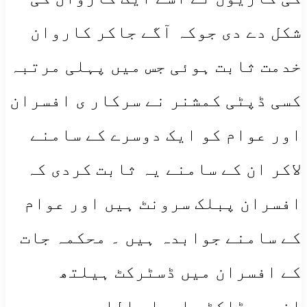
شکل دے دی جوکہ آگے جاکر کاروان
خدمت ثابت ہوئی جس میں پہلی مرتبہ
کسی ڈپٹی کمشنر نے سرکار ی افسران
اور عوام کو ایک دوسرے کے سامنے
لاکر ان کے سامنے یہ ثابت کردی کہ
افسران پبلک سرونٹ ہیں اور عوام
کے سامنے جوابدہ ہیں ۔ محکمہ جات
کے افسران میں ڈسٹرکٹ ہیلتھ
افیسر ڈاکٹر اسرار اللہ،