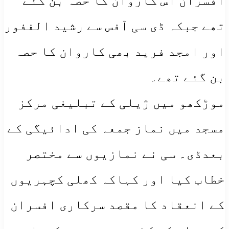
افسران اس کاروان کا حصہ بن گئے
تھے جبکہ ڈی سی آفس سے رشید الغفور
اور امجد فرید بھی کاروان کا حصہ
بن گئے تھے۔
موڑکھو میں ژیلی کے تبلیغی مرکز
مسجد میں نماز جمعہ کی ادائیگی کے
بعدڈی۔ سی نے نمازیوں سے مختصر
خطاب کیا اور کہاکہ کھلی کچہریوں
کے انعقاد کا مقصد سرکاری افسران