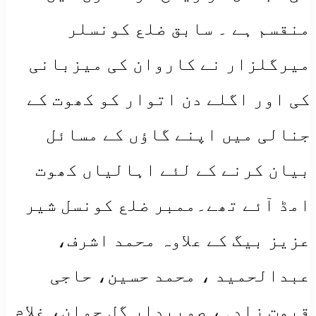
منقسم ہے ۔ سابق ضلع کونسلر
میرگلزار نے کاروان کی میزبانی
کی اور اگلے دن اتوار کو کھوت کے
جنالی میں اپنے گاؤں کے مسائل
بیان کرنے کے لئے اہالیاں کھوت
امڈ آئے تھے۔ممبر ضلع کونسل شیر
عزیز بیگ کے علاوہ محمد اشرف،
عبدالحمید ، محمد حسین، حاجی
قیمت زادہ، صوبیدار گل جوان، غلام