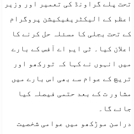
تحت پلے گراونڈ کی تعمیر اور وزیر
اعظم کے الیکٹریفیکیشن پروگرام
کے تحت بجلی کا مسئلہ حل کرنے کا
اعلان کیا۔ ٹی ایم اے آفس کے بارے
میں انہوں نے کہا کہ تورکھو اور
تریچ کے عوام سے بھی اس بارے میں
مشاور ت کے بعد حتمی فیصلہ کیا
جائے گا۔
دراسن موڑکھو میں عوامی شخصیت