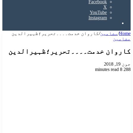
Facebook
X
YouTube
Instagram
Search
for
Home
/
مضامین
/
کاروان خدمت۔۔۔۔تحریر؛ظہیرالدین
مضامین
کاروان خدمت۔۔۔۔تحریر؛ظہیرالدین
جون 19, 2018
8 minutes read
288