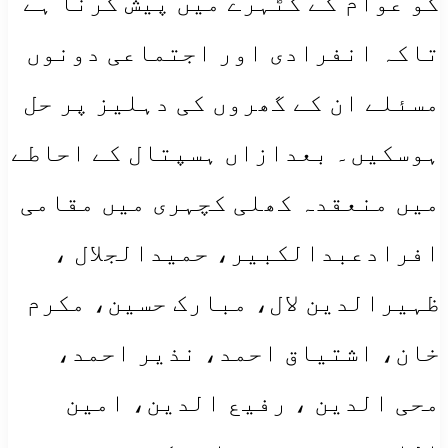
کو عوام کے کٹہرے میں پیش کرنا ہے
تاکہ انفرادی اور اجتماعی دونوں
مسئلے ان کے گھروں کی دہلیز پر حل
ہوسکیں۔ بعدازاں ہسپتال کے احاطے
میں منعقدہ کھلی کچہری میں مقامی
افرادعبدالکبیر، حمیدالجلال ،
ظہیرالدین لال، مبارک حسین، مکرم
خان، اشتیاق احمد، نذیر احمد،
محی الدین ، رفیع الدین، امین