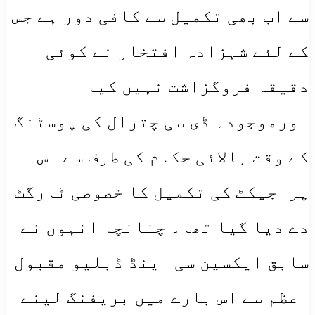
سے اب بھی تکمیل سے کافی دور ہے جس
کے لئے شہزادہ افتخار نے کوئی
دقیقہ فروگزاشت نہیں کیا
اورموجودہ ڈی سی چترال کی پوسٹنگ
کے وقت بالائی حکام کی طرف سے اس
پراجیکٹ کی تکمیل کا خصوصی ٹارگٹ
دے دیا گیا تھا۔ چنانچہ انہوں نے
سابق ایکسین سی اینڈ ڈبلیو مقبول
اعظم سے اس بارے میں بریفنگ لینے