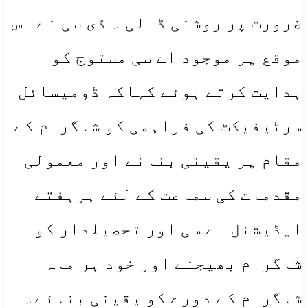
ضرورت پر روشنی ڈالی ۔ ڈی سی نے اس
موقع پر موجود اے سی مستوج کو
ہدایت کرتے ہوئے کہاکہ ڈومیسائل
سرٹیفیکٹ کی فراہمی کو شاگرام کے
مقام پر یقینی بنانے اور معمولی
مقدمات کی سماعت کے لئے ہرہفتے
ایڈیشنل اے سی اور تحصیلدار کو
شاگرام بھیجنے اور خود ہر ماہ
شاگرام کے دورے کو یقینی بنائے۔