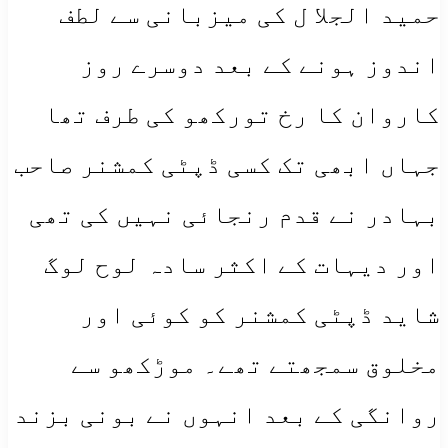
حمید الجلا ل کی میزبانی سے لطف
اندوز ہونے کے بعد دوسرے روز
کاروان کا رخ تورکھو کی طرف تھا
جہاں ابھی تک کسی ڈپٹی کمشنر صاحب
بہادر نے قدم رنجائی نہیں کی تھی
اور دیہات کے اکثر سادہ لوح لوگ
شاید ڈپٹی کمشنر کو کوئی اور
مخلوق سمجھتے تھے۔ موڑکھو سے
روانگی کے بعد انہوں نے بونی بزند