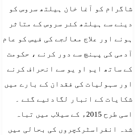
شاگرام کو آغا خان ہیلتھ سروس کو
دینے سے ہیلتھ کئر سروس کے متاثر
ہونے اور علاج معالجے کی فیس کو عام
آدمی کی پہنچ سے دور کرنے ، حکومت
کے ساتھ ایم او یو سے انحراف کرنے
اور سہولیات کی فقدان کے بارے میں
شکایات کے انبار لگادئیے گئے ۔
اسی طرح 2015ء کے سیلاب میں تباہ
شدہ انفراسٹرکچروں کی بحالی میں