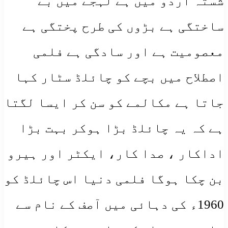
شستہ اردو میں ہے لہجے میں بے
ساختگی ہے بڑوں کی طرح پختگی ہے
معصومیت ہے اور سادگی ہے فلمی
اصطلاح میں بچے کو چائلڈ سٹار کہا
جاتا ہے مکالمے کو سن کر ایسا لگتا
ہے کہ یہ چائلڈ بڑا ہوکر بہت بڑا
اداکار ، صدا کار، ایکٹر اور ہیرو
بن چکا ہوگا فلمی دنیا اس چائلڈ کو
1960ء کی دہائی میں آصف کے نام سے