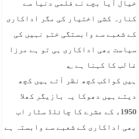
خیال آیا بچے نے فلمی دنیا سے
کنارہ کشی اختیار کی مگر اداکاری
کے شعبے سے وابستگی ختم نہیں کی
سیاست بھی اداکاری ہی تو ہے مرزا
غالب کا کہنا ہے ؂
ہیں کواکب کچھ نظر آتے ہیں کچھ
دیتے ہیں دھوکا یہ بازیگر کھلا
1950ء کے عشرے کا چائلڈ سٹار اب
بھی اداکاری کے شعبے سے وابستہ ہے