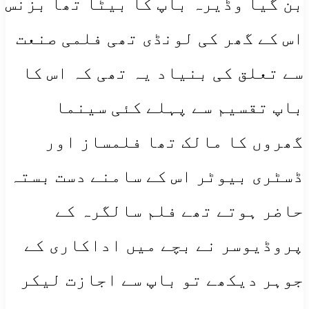
بن گیا وڈیرہ باپ کا بیٹا تھا بزنس
اس کے گھر کی لونڈی تھی فلمی صنعت
سے تعلق کی بنیاد یہ تھی کہ اس کا
باپ تقسیم سے پہلے کئی سینما
گھروں کا مالک تھا فلمساز اور
ڈسٹری بیوٹر اس کے سامنے دست بستہ
حاضر ہوتے تھے فلم سالگرہ کے
پروڈیوسر نے بچے میں اداکاری کے
جوہر دیکھے تو باپ سے اجازت لیکر