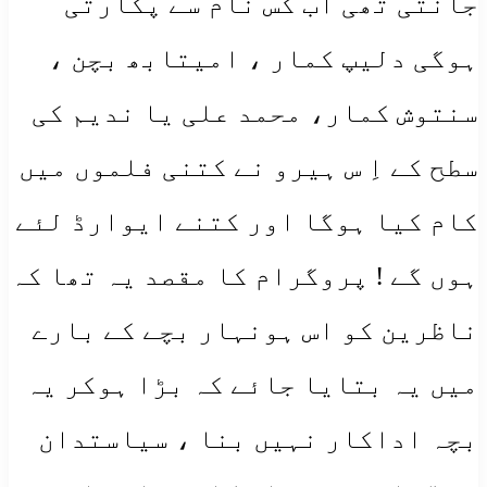
جانتی تھی اب کس نام سے پکارتی
ہوگی دلیپ کمار ، امیتابھ بچن ،
سنتوش کمار، محمد علی یا ندیم کی
سطح کے اِ س ہیرو نے کتنی فلموں میں
کام کیا ہوگا اور کتنے ایوارڈ لئے
ہوں گے ! پروگرام کا مقصد یہ تھا کہ
ناظرین کو اس ہونہار بچے کے بارے
میں یہ بتایا جائے کہ بڑا ہوکر یہ
بچہ اداکار نہیں بنا ، سیاستدان