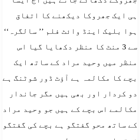
ہی ایک جھروکا دیکھنے کا اتفاق
ہوا بلیک اینڈ وائٹ فلم ’’ سالگرہ‘‘
سے 3 منٹ کا منظر دکھایا گیا اس
منظر میں وحید مراد کے ساتھ ایک
بچے کا مکالمہ ہے آؤٹ ڈور شوٹنگ ہے
دو کردار اور بھی ہیں مگر جاندار
مکالمے اس بچے کے ہیں جو وحید مراد
کے ساتھ محو گفتگو ہے بچے کی گفتگو