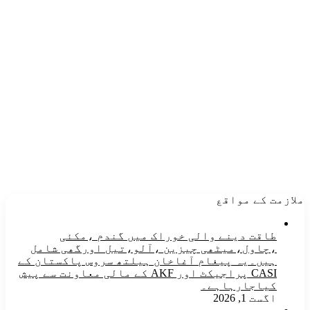
ملازمت کے مواقع
طاقت دینے والی خوراک میں گندم ،مکئی
،چاول،میٹھی چیزین ،آلو،تیل اورگھی شامل
ہیں۔یہ پیغام آغاخان ہیلتھ سروس پاکستان کے
CASI پراجیکٹ اور AKF کے مالی معاونت سے پیش
کیاجارہاہے۔
اگست 1, 2026