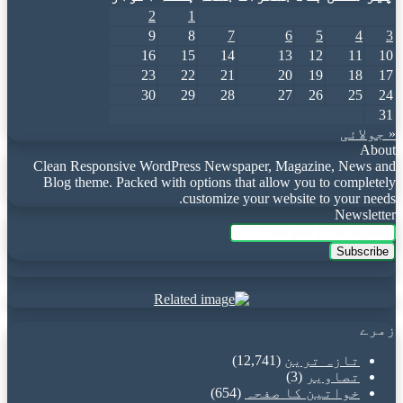
2
1
9
8
7
6
5
4
3
16
15
14
13
12
11
10
23
22
21
20
19
18
17
30
29
28
27
26
25
24
31
« جولائی
About
Clean Responsive WordPress Newspaper, Magazine, News and
Blog theme. Packed with options that allow you to completely
customize your website to your needs.
Newsletter
Enter
your
Email
address
زمرے
تازہ ترین
(12,741)
تصاویر
(3)
خواتین کا صفحہ
(654)