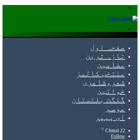
Menu
Search
for
صفحہ اول
تازہ ترین
مضامین
منتخب کالمز
شعروشاعری
خواتین
گلگت بلتستان
موسم
ای پیپر
℃
Chitral
22
Follow