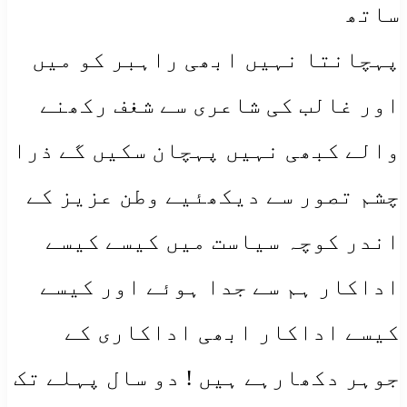
ساتھ
پہچانتا نہیں ابھی راہبر کو میں
اور غالب کی شاعری سے شغف رکھنے
والے کبھی نہیں پہچان سکیں گے ذرا
چشم تصور سے دیکھئیے وطن عزیز کے
اندر کوچہ سیاست میں کیسے کیسے
اداکار ہم سے جدا ہوئے اور کیسے
کیسے اداکار ابھی اداکاری کے
جوہر دکھارہے ہیں ! دو سال پہلے تک