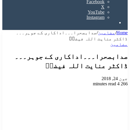
Facebook
X
YouTube
Instagram
Search
for
Home
/
مضامین
/
صدابصحرا۔۔۔اداکاری کے جوہر۔۔۔
ڈاکٹر عنایت اللہ فیضیؔ
مضامین
صدابصحرا۔۔۔اداکاری کے جوہر۔۔۔
ڈاکٹر عنایت اللہ فیضیؔ
جون 24, 2018
4 minutes read
266