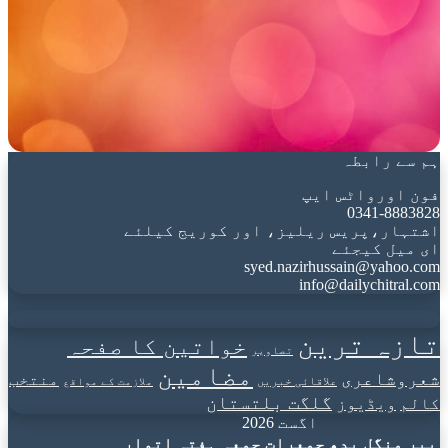
ہم سے رابطہ
فون اورواٹس ایپ
0341-8883828
اشتہار،پریس ریلیز، اور کوریج کیلئے
ای میل کیجئے
syed.nazirhussain@yahoo.com
info@dailychitral.com
تازہ ترین
خواتین کا صفحہ
تصاویر
مضامین
شعروشاعری
منتخب
علاقائی خبریں
ملازمت کے مواقع
گلگت بلتستان
کالم
ویڈیوز
اگست 2026
پیر
منگل
بدھ
جمعرات
جمعہ
ہفتہ
اتوار