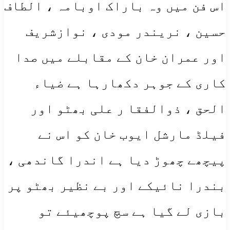
اس فن میں وہ باراک اوبامہ ، الطاف
حسین ، نریندر مودی ، نوازشریف
اور عمران خان کے مقابلے میں صدا
کاری کے جوہر دکھارہا ہے ضیاء
الحق ، ذوالفقا ر علی بھٹو اور
فیلڈ مارشل ایوب خان کو اس نے
پیچھے چھوڑ دیا ہے اندرا گاندھی ،
بندرا نائیکے اور بے نظیر بھٹو پر
بازی لے گیا ہے سچ پوچھیئے تو