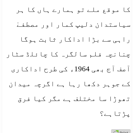
کا موقع ملے تو ہمارے ہاں کا ہر
سیاستدان دلیپ کمار اور مصطفےٰ
راہی سے بڑا اداکار ثابت ہوگا
چنانچہ فلم سالگرہ کا چائلڈ سٹار
آصف آج بھی 1964ء کی طرح اداکاری
کے جوہر دکھا رہا ہے اگرچہ میدان
تھوڑا سا مختلف ہے مگر کیا فرق
پڑتاہے؟