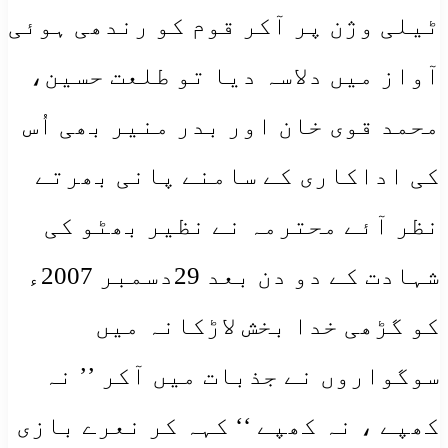
ٹیلی وژن پر آکر قوم کو رندھی ہوئی
آواز میں دلاسہ دیا تو طلعت حسین،
محمد قوی خان اور بدر منیر بھی اُس
کی اداکاری کے سامنے پانی بھرتے
نظر آئے محترمہ نے نظیر بھٹو کی
شہادت کے دو دن بعد 29دسمبر 2007ء
کو گڑھی خدا بخش لاڑکانہ میں
سوگواروں نے جذبات میں آکر ’’ نہ
کھپے ، نہ کھپے ‘‘ کہہ کر نعرے بازی