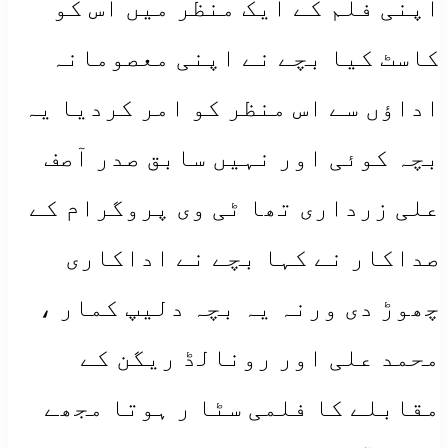
اپنی فلم کے ایک منظر میں اس کو
کاسٹ کیا بچے نے اپنی معصومانہ
اداؤں سے اس منظر کو امر کردیا یہ
بچہ کوئی اور نہیں سابق صدر آصف
علی زرداری تھا ٹی وی پروگرام کے
صداکار نے کہا بچے نے اداکاری
چھوڑ دی ورنہ یہ بچہ دلیپ کمار ،
محمد علی اور رونالڈ ریگن کے
مقابلے کا فلمی سٹا ر ہوتا مجھے