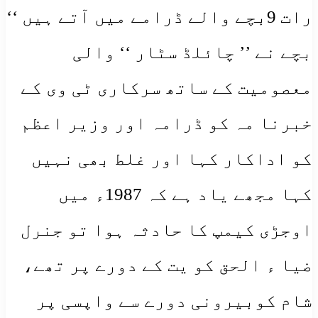
رات 9بچے والے ڈرامے میں آتے ہیں ‘‘
بچے نے ’’ چائلڈ سٹار ‘‘ والی
معصومیت کے ساتھ سرکاری ٹی وی کے
خبرنا مہ کو ڈرامہ اور وزیر اعظم
کو اداکار کہا اور غلط بھی نہیں
کہا مجھے یاد ہے کہ 1987ء میں
اوجڑی کیمپ کا حادثہ ہوا تو جنرل
ضیا ء الحق کو یت کے دورے پر تھے،
شام کوبیرونی دورے سے واپسی پر