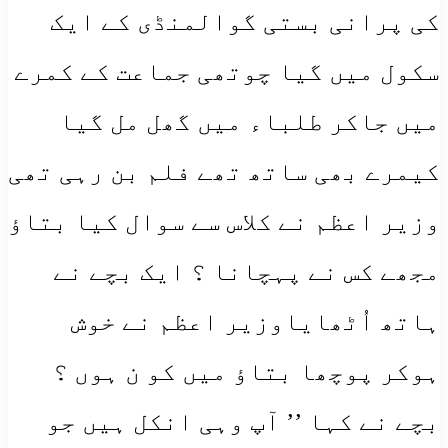
کی پرانی بستی گوالمنڈی کے ایک
سکول میں گیا چوتھی جماعت کے کمرے
میں جاکر طلباء میں گھل مل گیا
کیمرے بھی ساتھ تھے فلم بن رہی تھی
وزیر اعظم نے کلاس سے سوال کیا بتاؤ
مجھے کس نے پہچانا ؟ ایک بچے نے
ہاتھ اُٹھایاوزیر اعظم نے خوش
ہوکر پوچھا بتاؤ میں کو ن ہوں ؟
بچے نے کہا ’’ آپ وہی انکل ہیں جو