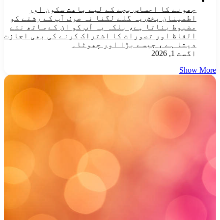
چھونے کا احساس بچے کے لیے باعث سکون اور
اطمینان بخش یہ گلے لگنا نہ صرف آپ کے رشتے کو
مضبوط بناتا ہے، بلکہ یہ آپ کو ان کے ساتھ نئے
الفاظ اور تصورات کا اشتراک کرنے کی بھی اجازت
دیتا ہے ، جیسے بڑا اور چھوٹا۔
اگست 1, 2026
Show More