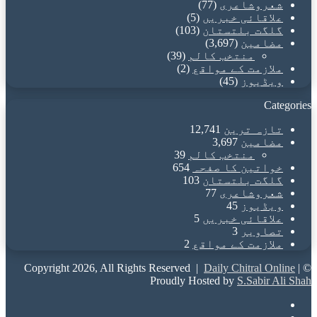
شعروشاعری
(77)
علاقائی خبریں
(5)
گلگت بلتستان
(103)
مضامین
(3,697)
منتخب کالم
(39)
ملازمت کے مواقع
(2)
ویڈیوز
(45)
Categories
تازہ ترین
12,741
مضامین
3,697
منتخب کالم
39
خواتین کا صفحہ
654
گلگت بلتستان
103
شعروشاعری
77
ویڈیوز
45
علاقائی خبریں
5
تصاویر
3
ملازمت کے مواقع
2
Daily Chitral Online
|
© Copyright 2026, All Rights Reserved |
Proudly Hosted by
S.Sabir Ali Shah
Facebook
X