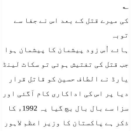
؂
کی میرے قتل کے بعد اس نے جفا سے
توبہ
ہائے اُس زود پیشمان کا پیشمان ہوا
جب قتل کی تفتیش ہوئی تو سکاٹ لینڈ
یارڈ نے الطاف حسین کو قاتل قرار
دیا پر اس کی اداکاری کام آگئی اور
سزا سے بال بال بچ گیا یہ 1992ء کا
ذکر ہے پاکستان کا وزیر اعظم لاہور