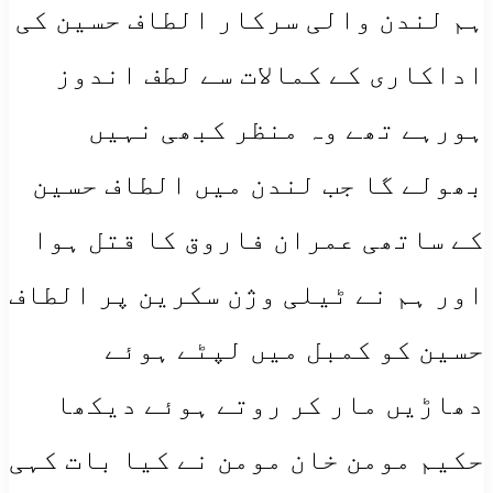
ہم لندن والی سرکار الطاف حسین کی
اداکاری کے کمالات سے لطف اندوز
ہورہے تھے وہ منظر کبھی نہیں
بھولے گا جب لندن میں الطاف حسین
کے ساتھی عمران فاروق کا قتل ہوا
اور ہم نے ٹیلی وژن سکرین پر الطاف
حسین کو کمبل میں لپٹے ہوئے
دھاڑیں مار کر روتے ہوئے دیکھا
حکیم مومن خان مومن نے کیا بات کہی