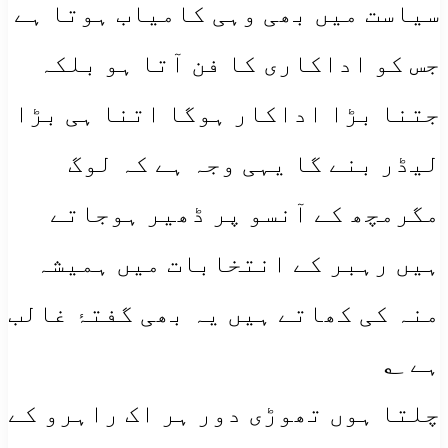
سیاست میں بھی وہی کامیاب ہوتا ہے
جس کو اداکاری کا فن آتا ہو بلکہ
جتنا بڑا اداکار ہوگا اتنا ہی بڑا
لیڈر بنے گا یہی وجہ ہے کہ لوگ
مگرمچھ کے آنسو پر ڈھیر ہوجاتے
ہیں رہبر کے انتخابات میں ہمیشہ
منہ کی کھاتے ہیں یہ بھی گفتۂ غالب
ہے ؂
چلتا ہوں تھوڑی دور ہر اک راہرو کے