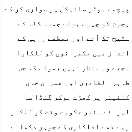
پیچھے موٹر سائیکل پر سواری کر کے
ہجوم کو چیرے ہوئے جلسہ گاہ کے
سٹیج تک آئے اور مصطفےٰ راہی کے
انداز میں حکمرانوں کو للکارا
مجھے وہ منظر نہیں بھولے گا جب
طاہر القادری اور عمران خان
کنٹینر پر کھڑے ہوکر گنڈا سا
لہرائے بغیر حکومت وقت کو للکار
رہے تھے اداکاری کے جوہر دکھانے