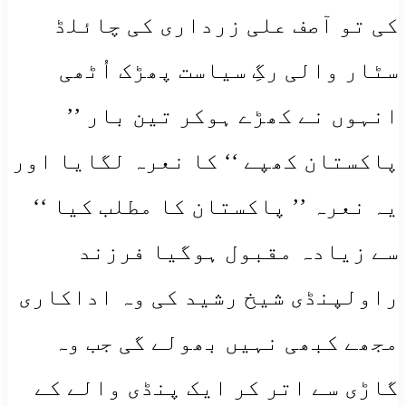
کی تو آصف علی زرداری کی چائلڈ
سٹار والی رگِ سیاست پھڑک اُٹھی
انہوں نے کھڑے ہوکر تین بار ’’
پاکستان کھپے ‘‘ کا نعرہ لگایا اور
یہ نعرہ ’’ پاکستان کا مطلب کیا ‘‘
سے زیادہ مقبول ہوگیا فرزند
راولپنڈی شیخ رشید کی وہ اداکاری
مجھے کبھی نہیں بھولے گی جب وہ
گاڑی سے اتر کر ایک پنڈی والے کے