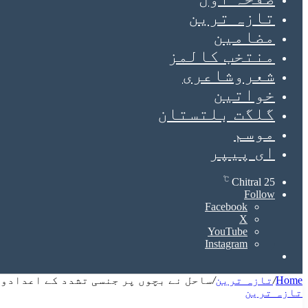
تازہ ترین
مضامین
منتخب کالمز
شعروشاعری
خواتین
گلگت بلتستان
موسم
ای پیپر
℃
Chitral
25
Follow
Facebook
X
YouTube
Instagram
Search
for
Home
/
تازہ ترین
/
ساحل نے بچوں پر جنسی تشدد کے اعدادوشمار پر مبنی ’’ساحل
تازہ ترین