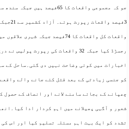
کو جنسی زیادتی کے بعد قتل کئے جانے والے واقعے
چھپانے کے بجائے سامنے لانے اور انصاف کے حصول ک
شعور و آگہی پھیلانے میں اہم کردار ادا کیا۔انھو
تشدد کو ایک بہت اہم مسئلہ تسلیم کیا اور اس کی 