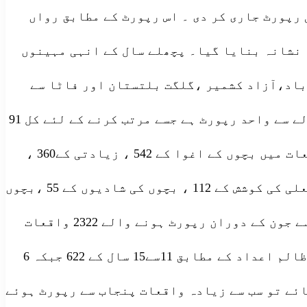
جنسی تشدد کے اعدادوشمار پر مبنی ’’ساحل ظالم اعداد 2018‘‘ کی ششماہی رپورٹ جاری کر دی ۔ اس رپورٹ کے مطابق رواں
ر ہوئے۔ اس حساب سے روزانہ 12 بچوں کو جنسی تشدد کا نشانہ بنایا گیا۔ پچھلے سال کے انہی مہینوں
بوں ، اسلام آباد،آزاد کشمیر ،گلگت بلتستان اور فاٹا سے
رپورٹ ہوئے ہیں۔یہ پاکستان میں اٹھارہ سال سے کم عمر بچوں پر جنسی تشدد کے اعداد و شمار کے حوالے سے واحد رپورٹ ہے جسے مرتب کرنے کے لئے کل 91
قومی اورعلاقائی اخبارات کی جانچ پڑتال کی گئی۔سال 2018 کی پہلی ششماہی کے دوران ہونے والے واقعات میں بچوں کے اغوا کے 542 ، زیادتی کے360 ،
اجتماعی زیادتی کے 92، بدفعلی کے381 اور اجتماعی بد فعلی کے 167 ،زیادتی کی کوشش کے 224 اور بد فعلی کی کوشش کے 112 ، بچوں کی شادیوں کے 55 ،بچوں
کی گمشدگی کے 236 واقعات اور بدفعلی یا زیادتی کے بعد قتل کے57 واقعات پیش آئے۔رواں سال جنوری سے جون کے دوران رپورٹ ہونے والے 2322 واقعات
میں 1298 (56فیصد) بچیوں جبکہ 1024(44فیصد ) واقعات میں بچوں کو زیادتی کا نشانہ بنایا گیا۔ ساحل ظالم اعداد کے مطابق 11سے15 سال کے 622 جبکہ 6
 سطح پر دیکھا جائے تو سب سے زیادہ واقعات پنجاب سے رپورٹ ہوئے