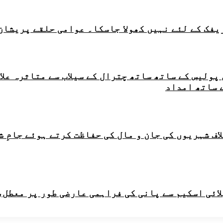
ریفک کے لئے نہیں کھولا جاسکا۔ عوامی حلقے پریشان
ر چترال پولیس کے ساتھ ساتھ چترال کے سیلاب سے متاثر
 ساتھ امداد
اف شہریوں کی جان و مال کی حفاظت کرتے ہوئے جامِ 
لائی اسکیم سے پانی کی فراہمی عارضی طور پر معطل،