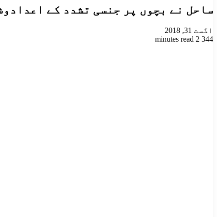
ساحل نے بچوں پر جنسی تشدد کے اعدادوشمار پر مبنی ’’ساحل
اگست 31, 2018
2 minutes read
344
Odnoklassniki
VKontakte
Facebook
LinkedIn
Pinterest
Tumblr
Pocket
Reddit
X