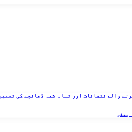
ہونے والے نقصانات اور تبا ہ شدہ ڈھانچے کی تعمیر
 بھٹی