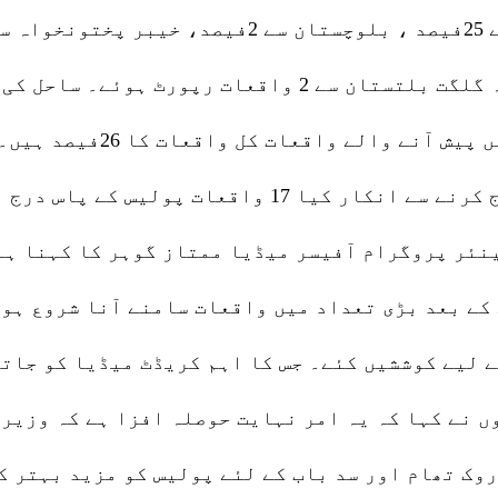
3فیصد واقعات رپورٹ ہوئے۔ آزاد کشمیر سے 21جبکہ گلگت بل
 کے بعد بڑی تعداد میں واقعات سامنے آنا شروع ہو
ے لیے کوششیں کئے۔ جس کا اہم کریڈٹ میڈیا کو جاتا
ں نے کہا کہ یہ امر نہایت حوصلہ افزا ہے کہ وزیر
روک تھام اور سد باب کے لئے پولیس کو مزید بہتر ک