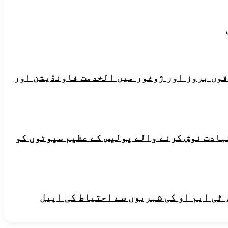
ہ علاقوں بروز اور ژوغور میں الخدمت فاونڈیشن اور
شہادت نوش کرنے والے پولیس کے عظیم سپوتوں کو
 ٹی ایم او کی شہریوں سے احتیاط کی اپیل