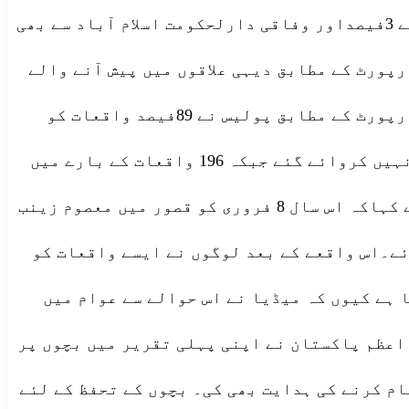
جو کہ مجموعی واقعات کا 65فیصد ہیں جبکہ سندھ سے 25فیصد ، بلوچستان سے 2فیصد، خیبر پختونخواہ سے 3فیصداور وفاقی دارلحکومت اسلام آباد سے بھی
تستان سے 2 واقعات رپورٹ ہوئے۔ ساحل کی رپورٹ کے مطابق دیہی علاقوں میں پیش آنے والے
واقعات کل واقعات کا 74فیصد جبکہ شہری علاقوں میں پیش آنے والے واقعات کل واقعات کا 26فیصد ہیں۔رپورٹ کے مطابق پولیس نے 89فیصد واقعات کو
رجسڑڈ کیا جبکہ 32 واقعات کی رپورٹ پولیس نے درج کرنے سے انکار کیا 17 واقعات پولیس کے پاس درج نہیں کروائے گئے جبکہ 196 واقعات کے بارے میں
اخبارات میں کوئی وضاحت نہیں دی گئی۔ساحل کے سینئر پروگرام آفیسر میڈیا ممتاز گوہر کا کہنا ہے کہاکہ اس سال 8 فروری کو قصور میں معصوم زینب
ئے۔اس واقعے کے بعد لوگوں نے ایسے واقعات کو
 ہے کیوں کہ میڈیا نے اس حوالے سے عوام میں
 اعظم پاکستان نے اپنی پہلی تقریر میں بچوں پر
ام کرنے کی ہدایت بھی کی۔ بچوں کے تحفظ کے لئے