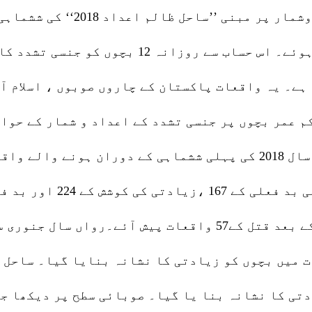
اسلام آباد : ساحل نے بچوں پر 
سال جنوری سے جون تک2322 بچے جنسی تشدد کا شکا
قعات میں 32 فیصد اضافہ ہوا ہے۔ یہ واقعات پاکستان کے چاروں صو
یان کی عمر والے 526 بچوں کو زیادتی کا نشانہ بنا یا گیا۔ صوبائی