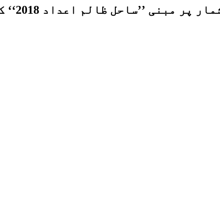
 ظالم اعداد 2018‘‘ کی ششماہی رپورٹ جاری کر دی