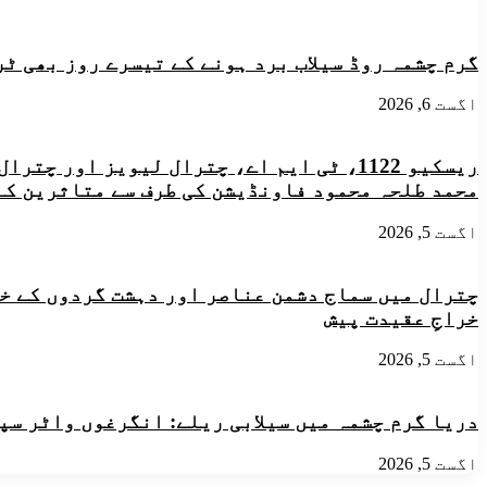
محمد
سے
عبداللہ
ہونے
بھٹی
والے
گرم چشمہ روڈ سیلاب برد ہونے کے تیسرے روز بھی ٹ
نقصانات
اور
اگست 6, 2026
تبا
ہ
شدہ
ریسکیو 1122، ٹی ایم اے، چترال لیویز او
ڈھانچے
محمد طلحہ محمود فاونڈیشن کی طرف سے متاثرین کے
کی
تعمیر
اگست 5, 2026
نو
کا
منصوبہ
چترال میں سماج دشمن عناصر اور دہشت گردوں کے خل
اور
تخمینہ
خراجِ عقیدت پیش
لاگت
کی
اگست 5, 2026
ابتدائی
سمری
تیار
دریا گرم چشمہ میں سیلابی ریلے: انگرغوں واٹر سپ
کرلی
اگست 5, 2026