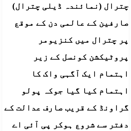
چترال (نمائندہ ڈیلی چترال)
صارفین کے عالمی دن کے موقع
پر چترال میں کنزیومر
پروٹیکشن کونسل کے زیر
اہتمام ایک آگہی واک کا
اہتمام کیا گیا جوکہ پولو
گراونڈ کے قریب صارف عدالت کے
دفتر سے شروع ہوکر پی آئی اے