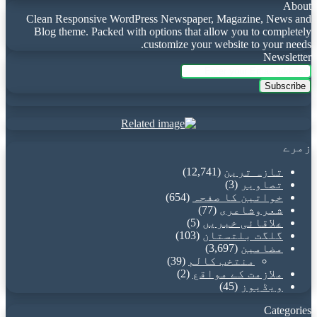
About
Clean Responsive WordPress Newspaper, Magazine, News and
Blog theme. Packed with options that allow you to completely
customize your website to your needs.
Newsletter
Enter
your
Email
address
زمرے
تازہ ترین
(12,741)
تصاویر
(3)
خواتین کا صفحہ
(654)
شعروشاعری
(77)
علاقائی خبریں
(5)
گلگت بلتستان
(103)
مضامین
(3,697)
منتخب کالم
(39)
ملازمت کے مواقع
(2)
ویڈیوز
(45)
Categories