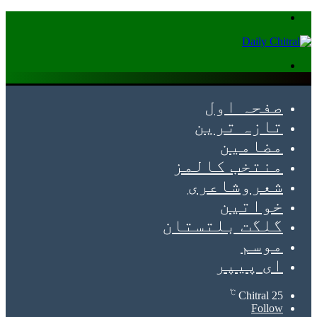
Menu
Search
for
صفحہ اول
تازہ ترین
مضامین
منتخب کالمز
شعروشاعری
خواتین
گلگت بلتستان
موسم
ای پیپر
℃
Chitral
25
Follow