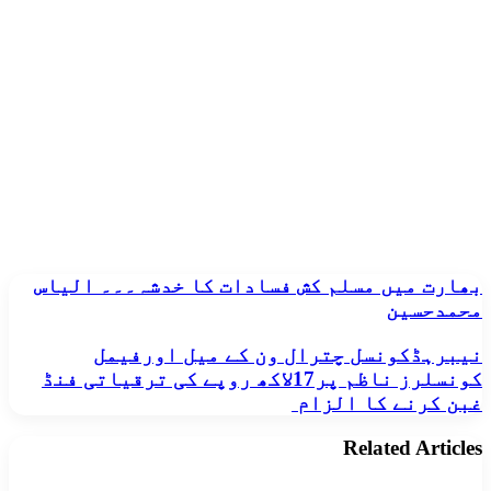
بھارت
بھارت میں مسلم کش فسادات کا خدشہ۔۔۔ الیاس
میں
محمدحسین
مسلم
کش
نیبرہڈکونسل
نیبرہڈکونسل چترال ون کے میل اورفیمل
فسادات
چترال
کونسلرز ناظم پر17لاکھ روپے کی ترقیاتی فنڈ
کا
ون
غبن کرنے کا الزام
خدشہ۔۔۔
کے
الیاس
میل
محمدحسین
Related Articles
اورفیمل
کونسلرز
ناظم