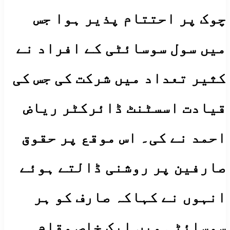
چوک پر احتتام پذیر ہوا جس
میں سول سوسائٹی کے افراد نے
کثیر تعداد میں شرکت کی جس کی
قیادت اسسٹنٹ ڈائرکٹر ریاض
احمد نے کی۔ اس موقع پر حقوق
صارفین پر روشنی ڈالتے ہوئے
انہوں نے کہاکہ صارف کو ہر
سوسائٹی میں ایک خاص مقام