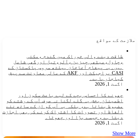
ملازمت کے مواقع
طاقت دینے والی خوراک میں گندم ،مکئی
،چاول،میٹھی چیزین ،آلو،تیل اورگھی شامل
ہیں۔یہ پیغام آغاخان ہیلتھ سروس پاکستان کے
CASI پراجیکٹ اور AKF کے مالی معاونت سے پیش
کیاجارہاہے۔
اگست 1, 2026
چھونے کا احساس بچے کے لیے باعث سکون اور
اطمینان بخش یہ گلے لگنا نہ صرف آپ کے رشتے کو
مضبوط بناتا ہے، بلکہ یہ آپ کو ان کے ساتھ نئے
الفاظ اور تصورات کا اشتراک کرنے کی بھی اجازت
دیتا ہے ، جیسے بڑا اور چھوٹا۔
اگست 1, 2026
Show More