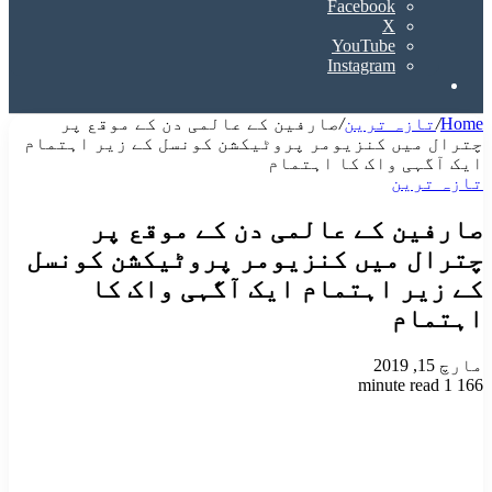
Facebook
X
YouTube
Instagram
Search
for
Home
/
تازہ ترین
/
صارفین کے عالمی دن کے موقع پر
چترال میں کنزیومر پروٹیکشن کونسل کے زیر اہتمام
ایک آگہی واک کا اہتمام
تازہ ترین
صارفین کے عالمی دن کے موقع پر
چترال میں کنزیومر پروٹیکشن کونسل
کے زیر اہتمام ایک آگہی واک کا
اہتمام
مارچ 15, 2019
1 minute read
166