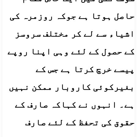
حاصل ہوتا ہے جوکہ روزمرہ کی
اشیاء سے لے کر مختلف سروسز
کے حصول کے لئے وہی اپنا روپے
پیسے خرچ کرتا ہے جس کے
بغیرکوئی کاروبار ممکن نہیں
ہے۔ انہوں نے کہاکہ صارف کے
حقوق کی تحفظ کے لئے صارف