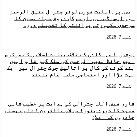
پر17لاکھ
روپے
ایس۔پی۔ایلیٹ فورس لوئر چترال عتیق الرحمن
کی
اور ایس۔ڈی۔پی۔او سرکل دروش سجاد حسین کا
ترقیاتی
سرحدی سکیورٹی پوائنٹس کا تفصیلی دورہ
فنڈ
غبن
اگست 7, 2026
کرنے
کا
الزام
ہوش ربا مہنگائی کے خلاف جماعت اسلامی کے مرکزی
امیر حافظ نعیم الرحمن کی ملک گیر شاہراہیں
بند کرنے کی کال پر اتالیق چوک چترال میں ایک
بہت بڑا اور احتجاجی جلسہ عام منعقد
اگست 7, 2026
قاری فیض اللہ چترالی کی ہدایت پر خطیب شاہی
مسجد کا دورۂ جغور؛ سیلاب متاثرین کے لیے جستی
چادروں کا اعلان
اگست 7, 2026