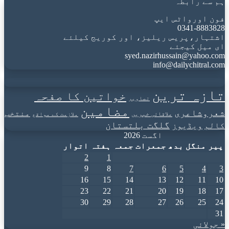
ہم سے رابطہ
فون اورواٹس ایپ
0341-8883828
اشتہار،پریس ریلیز، اور کوریج کیلئے
ای میل کیجئے
syed.nazirhussain@yahoo.com
info@dailychitral.com
تازہ ترین
خواتین کا صفحہ
تصاویر
مضامین
شعروشاعری
منتخب
علاقائی خبریں
ملازمت کے مواقع
گلگت بلتستان
کالم
ویڈیوز
اگست 2026
پیر
منگل
بدھ
جمعرات
جمعہ
ہفتہ
اتوار
2
1
9
8
7
6
5
4
3
16
15
14
13
12
11
10
23
22
21
20
19
18
17
30
29
28
27
26
25
24
31
« جولائی