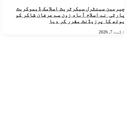
چیرمین سینٹرل سیکرٹریٹ اسلامک ڈیموکریٹ
پارٹی نے اسلام آباد زون سے عرفان شاکر کو
یوتھ کا پرزیڈنٹ مقرر کر دیا
اگست 7, 2026