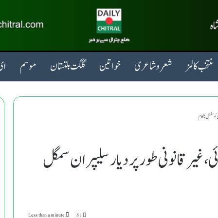
منتخب کالمز
شعروشاعری
خواتین
گلگت بلتستان
موسم
ای 
کی کوشش ناکام
ی،غیر قانونی طور پر دیار سلیپران سمگل
Less than a minute
81