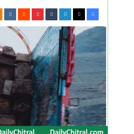
kte
Reddit
Pinterest
Tumblr
LinkedIn
X
Facebook