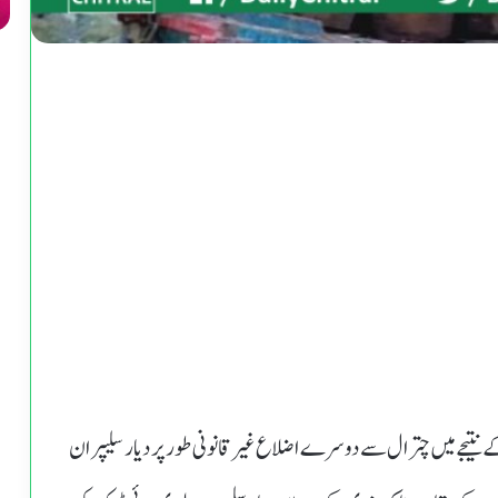
ے نتیجے میں چترال سے دوسرے اضلاع غیر قانونی طور پر دیار سلیپران