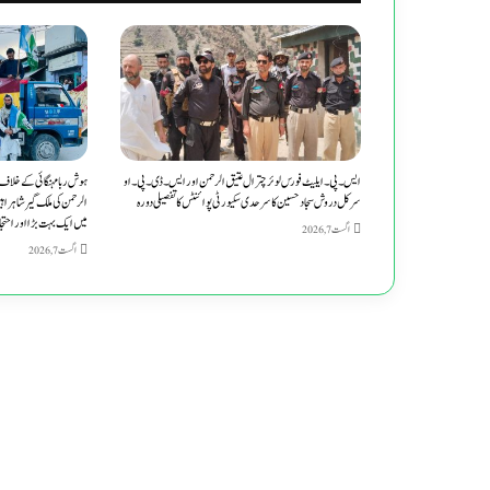
ایس۔پی۔ایلیٹ فورس لوئر چترال عتیق الرحمن اور ایس۔ڈی۔پی۔او
ہوش ربا مہنگائی کے خلاف
سرکل دروش سجاد حسین کا سرحدی سکیورٹی پوائنٹس کا تفصیلی دورہ
الرحمن کی ملک گیر شاہراہ
میں ایک بہت بڑا اور احتجا
اگست 7, 2026
اگست 7, 2026