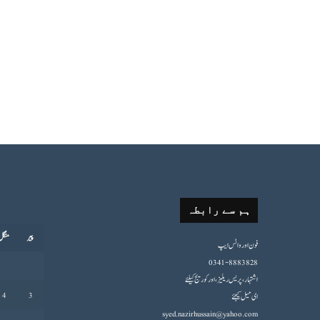
ہم سے رابطہ
پیر
منگل
فون اورواٹس ایپ
0341-8883828
اشتہار،پریس ریلیز، اور کوریج کیلئے
4
3
ای میل کیجئے
syed.nazirhussain@yahoo.com