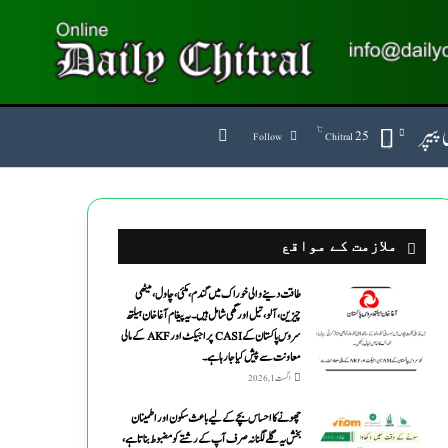
پیپر
℃
Search for
25
Follow
Chitral
ملازمت کے مواقع
طاقت دینے والی خوراک میں گندم ،مکئی ،چاول،میٹھی
چیزین ،آلو،تیل اورگھی شامل ہیں۔یہ پیغام آغاخان ہیلتھ
سروس پاکستان کے CASI پراجیکٹ اور AKF کے مالی
معاونت سے پیش کیاجارہاہے۔
اگست 1, 2026
چھونے کا احساس بچے کے لیے باعث سکون اور اطمینان
بخش یہ گلے لگنا نہ صرف آپ کے رشتے کو مضبوط بناتا ہے،