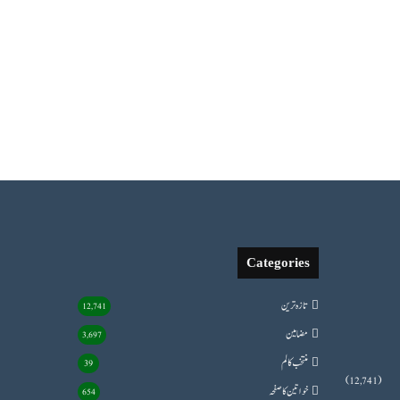
Categories
تازہ ترین
12,741
مضامین
3,697
منتخب کالم
39
(12,741)
خواتین کا صفحہ
654