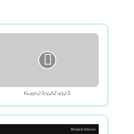
چترال
یونیورسٹی
میں
یومِ
چترال
منایا
جائے
گا
چترال یونیورسٹی میں یومِ چترال منایا جائے گا
Related Articles