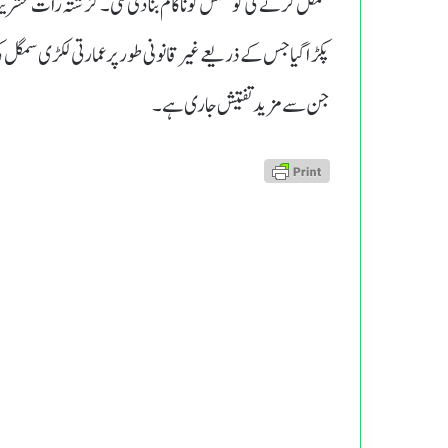
سمگل کرنے کی کوشش کو ناکام بنا دی گئی۔ گزشتہ رات عشری
پکڑا گیا جس کے ذریعے غیر قانونی طور پر عمارتی لکڑی سمگل کی
جن سے مزید تفتیش جاری ہے۔