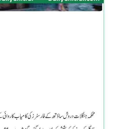
محکمہ جنگلات دروش ساؤتھ کے فارسٹرزکی کامیاب کاروائی ک