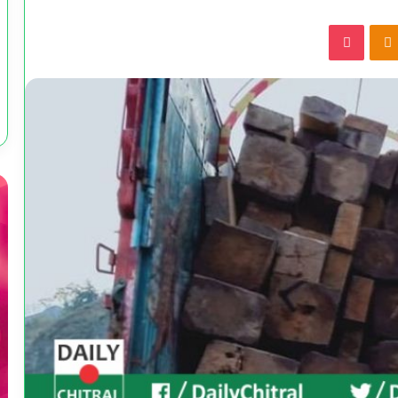
Pocket
Odnoklassniki
VKonta