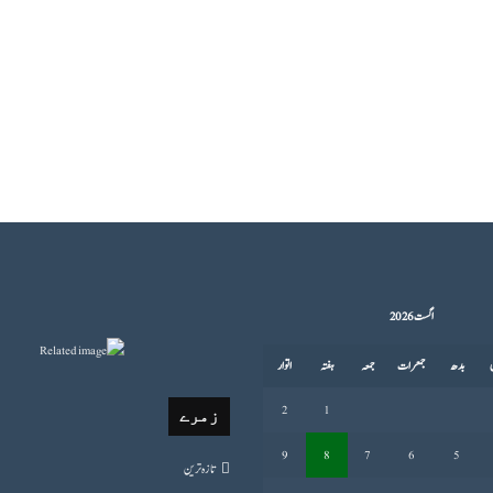
اگست 2026
بدھ
جمعرات
جمعہ
ہفتہ
اتوار
2
1
زمرے
9
8
7
6
5
تازہ ترین