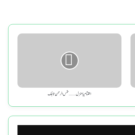
اختتام
یا
منزل......شمس
الرحمن
تاجک
اختتام یا منزل......شمس الرحمن تاجک