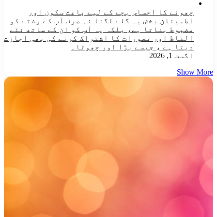
چھونے کا احساس بچے کے لیے باعث سکون اور
اطمینان بخش یہ گلے لگنا نہ صرف آپ کے رشتے کو
مضبوط بناتا ہے، بلکہ یہ آپ کو ان کے ساتھ نئے
الفاظ اور تصورات کا اشتراک کرنے کی بھی اجازت
دیتا ہے ، جیسے بڑا اور چھوٹا۔
اگست 1, 2026
Show More