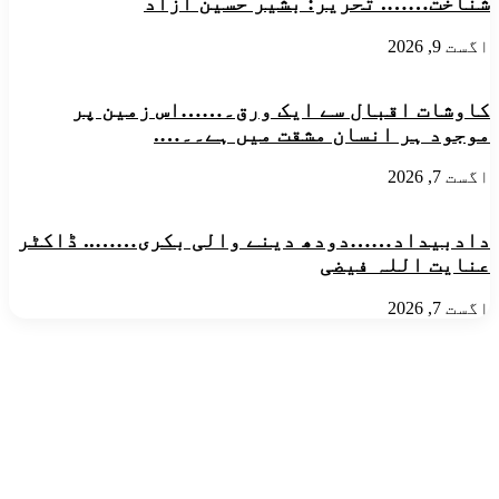
شناخت……. تحریر: بشیر حسین آزاد
اگست 9, 2026
کاوشات اقبال سے ایک ورق۔……اس زمین پر
موجود ہر انسان مشقت میں ہے۔۔….
اگست 7, 2026
​دادبیداد……دودھ دینے والی بکری…….. ڈاکٹر
عنایت اللہ فیضی
اگست 7, 2026