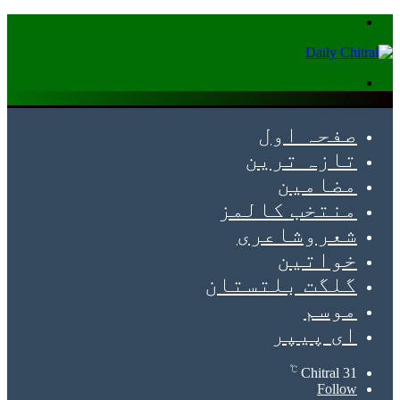
Menu
Search
for
صفحہ اول
تازہ ترین
مضامین
منتخب کالمز
شعروشاعری
خواتین
گلگت بلتستان
موسم
ای پیپر
℃
Chitral
31
Follow