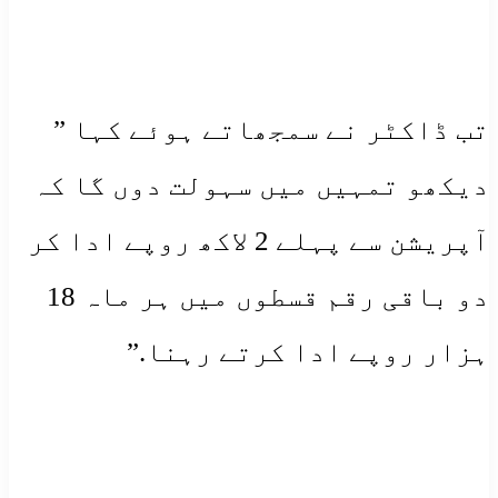
تب ڈاکٹر نے سمجھاتے ہوئے کہا ”
دیکھو تمہیں میں سہولت دوں گا کہ
آپریشن سے پہلے 2 لاکھ روپے ادا کر
دو باقی رقم قسطوں میں ہر ماہ 18
ہزار روپے ادا کرتے رہنا.”