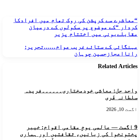
“معاشرے
“معاشرے سے کرپشن کی روک تھام میں افرادکا
سے
کردار “کے موضوع پر سکولوں کے درمیان
کرپشن
مقابلےبونی میں اختتام پزیر
کی
روک
مہنگائی
مہنگائی کے ستائے غریب عوام……تحریر:
تھام
کے
رانااعجازحسین چوہان
میں
ستائے
افرادکا
غریب
کردار
Related Articles
عوام……
“کے
تحریر:
موضوع
رانااعجازحسین
پر
چوہان
سکولوں
واحد حل: معاشی خودمختاری۔۔۔۔۔۔فریدہ
کے
سلطانہ فَری
درمیان
مقابلےبونی
میں
اگست 10, 2026
اختتام
پزیر
9 اگست — عالمی یومِ مقامی اقوام: خیبر
پختونخوا کی زبانیں، ثقافتیں اور ہماری