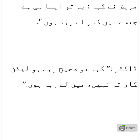
مریض نے کہا : یہ تو ایسا ہی ہے
جیسے میں کار لے رہا ہوں ".
ڈاکٹر :” کہہ تو صحیح رہے ہو لیکن
کار تم نہیں، میں لے رہا ہوں.”