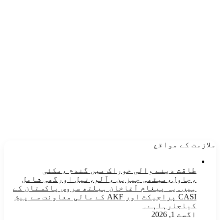
ملازمت کے مواقع
طاقت دینے والی خوراک میں گندم ،مکئی
،چاول،میٹھی چیزین ،آلو،تیل اورگھی شامل
ہیں۔یہ پیغام آغاخان ہیلتھ سروس پاکستان کے
CASI پراجیکٹ اور AKF کے مالی معاونت سے پیش
کیاجارہاہے۔
اگست 1, 2026