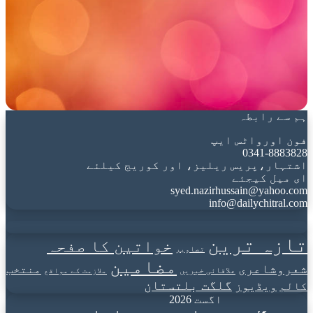
ہم سے رابطہ
فون اورواٹس ایپ
0341-8883828
اشتہار،پریس ریلیز، اور کوریج کیلئے
ای میل کیجئے
syed.nazirhussain@yahoo.com
info@dailychitral.com
تازہ ترین
خواتین کا صفحہ
تصاویر
مضامین
شعروشاعری
منتخب
علاقائی خبریں
ملازمت کے مواقع
گلگت بلتستان
کالم
ویڈیوز
اگست 2026