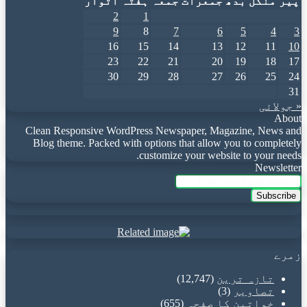
پیر
منگل
بدھ
جمعرات
جمعہ
ہفتہ
اتوار
2
1
9
8
7
6
5
4
3
16
15
14
13
12
11
10
23
22
21
20
19
18
17
30
29
28
27
26
25
24
31
« جولائی
About
Clean Responsive WordPress Newspaper, Magazine, News and
Blog theme. Packed with options that allow you to completely
customize your website to your needs.
Newsletter
Enter
your
Email
address
زمرے
تازہ ترین
(12,747)
تصاویر
(3)
خواتین کا صفحہ
(655)