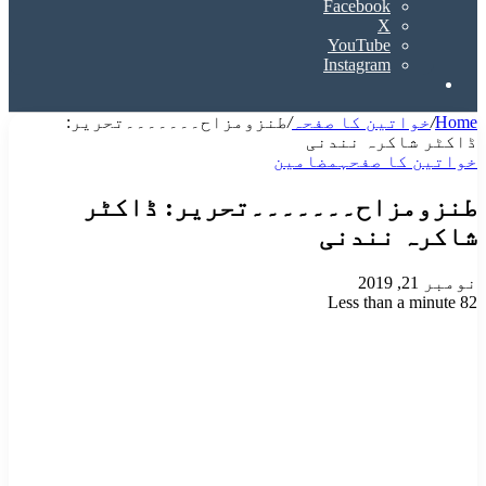
Facebook
X
YouTube
Instagram
Search
for
Home
/
خواتین کا صفحہ
/
طنزومزاح۔۔۔۔۔۔۔تحریر:
ڈاکٹر شاکرہ نندنی
خواتین کا صفحہ
مضامین
طنزومزاح۔۔۔۔۔۔۔تحریر: ڈاکٹر
شاکرہ نندنی
نومبر 21, 2019
Less than a minute
82