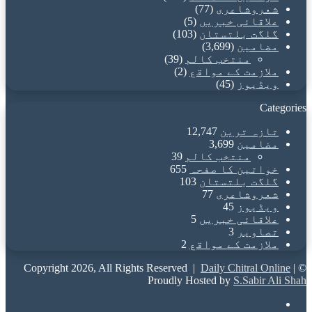
شعروشاعری
(77)
علاقائی خبریں
(5)
گلگت بلتستان
(103)
مضامین
(3,699)
منتخب کالم
(39)
ملازمت کے مواقع
(2)
ویڈیوز
(45)
Categories
تازہ ترین
12,747
مضامین
3,699
منتخب کالم
39
خواتین کا صفحہ
655
گلگت بلتستان
103
شعروشاعری
77
ویڈیوز
45
علاقائی خبریں
5
تصاویر
3
ملازمت کے مواقع
2
Daily Chitral Online
|
© Copyright 2026, All Rights Reserved |
Proudly Hosted by
S.Sabir Ali Shah
Facebook