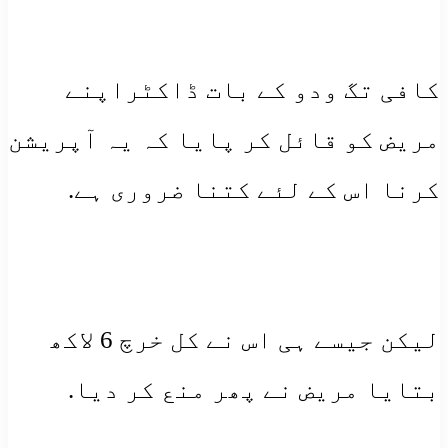
کافی تگ ودو کے بات ڈاکٹراپنے
مریض کو قائل کر پایا کہ یہ آپریشن
کرنا اس کے لئے کتنا ضروری ہے.
لیکن جیسے ہی اس نے کل خرچ 6 لاکھ
بتایا مریض نے پھر منع کر دیا.