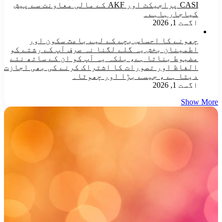
CASI پراجیکٹ اور AKF کے مالی معاونت سے پیش
کیاجارہاہے۔
اگست 1, 2026
چھونے کا احساس بچے کے لیے باعث سکون اور
اطمینان بخش یہ گلے لگنا نہ صرف آپ کے رشتے کو
مضبوط بناتا ہے، بلکہ یہ آپ کو ان کے ساتھ نئے
الفاظ اور تصورات کا اشتراک کرنے کی بھی اجازت
دیتا ہے ، جیسے بڑا اور چھوٹا۔
اگست 1, 2026
Show More