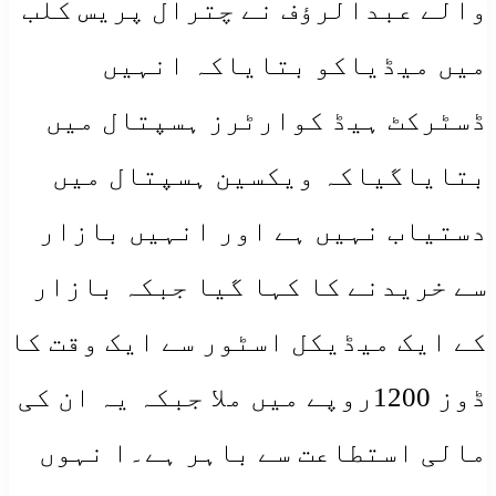
والے عبدالرؤف نے چترال پریس کلب
میں میڈیاکو بتایاکہ انہیں
ڈسٹرکٹ ہیڈ کوارٹرز ہسپتال میں
بتایاگیاکہ ویکسین ہسپتال میں
دستیاب نہیں ہے اور انہیں بازار
سے خریدنے کا کہا گیا جبکہ بازار
کے ایک میڈیکل اسٹور سے ایک وقت کا
ڈوز 1200روپے میں ملا جبکہ یہ ان کی
مالی استطاعت سے باہر ہے۔ا نہوں