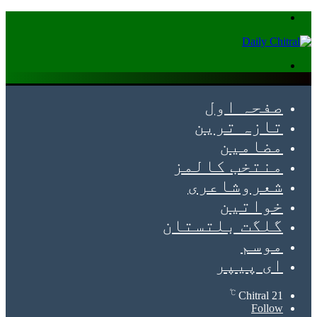
Menu
Search
for
صفحہ اول
تازہ ترین
مضامین
منتخب کالمز
شعروشاعری
خواتین
گلگت بلتستان
موسم
ای پیپر
℃
Chitral
21
Follow