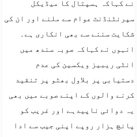
نے کہاکہ ہسپتال کا میڈیکل
سپرنٹنڈنٹ عوام سے ملنے اور ان کی
شکایت سننے سے بھی انکاری ہے۔
انہوں نے کہاکہ صوبہ سندھ میں
انٹی ریبیز ویکسین کی عدم
دستیابی پر بلاول بھٹو پر تنقید
کرنے والوں کے اپنے صوبے میں بھی
یہ دوائی ناپیدہے اور غریب کو
پانچ ہزار روپے اپنی جیب سے ادا