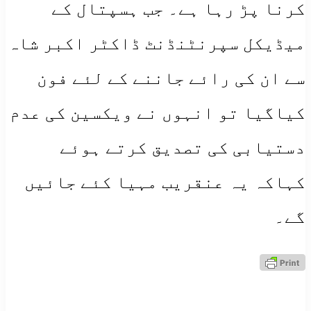
کرنا پڑ رہا ہے۔ جب ہسپتال کے
میڈیکل سپرنٹنڈنٹ ڈاکٹر اکبر شاہ
سے ان کی رائے جاننے کے لئے فون
کیاگیا تو انہوں نے ویکسین کی عدم
دستیابی کی تصدیق کرتے ہوئے
کہاکہ یہ عنقریب مہیا کئے جائیں
گے۔