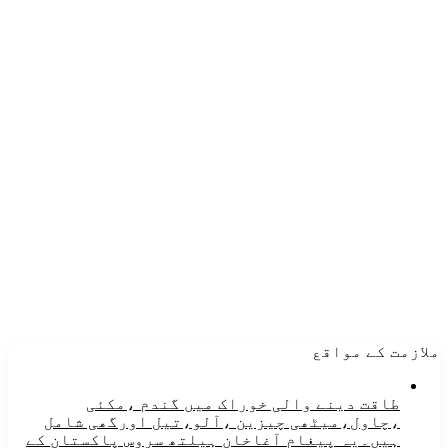
ملازمت کے مواقع
طاقت دینے والی خوراک میں گندم ،مکئی
،چاول،میٹھی چیزین ،آلو،تیل اورگھی شامل
ہیں۔یہ پیغام آغاخان ہیلتھ سروس پاکستان کے