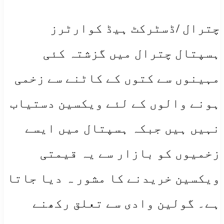
چترال /ڈسٹرکٹ ہیڈ کوارٹرز
ہسپتال چترال میں گزشتہ کئی
مہینوں سے کتوں کے کاٹنے سے زخمی
ہونے والوں کے لئے ویکسین دستیاب
نہیں ہیں جبکہ ہسپتال میں ایسے
زخمیوں کو بازار سے یہ قیمتی
ویکسین خریدنے کا مشور ہ دیا جاتا
ہے۔ گولین وادی سے تعلق رکھنے