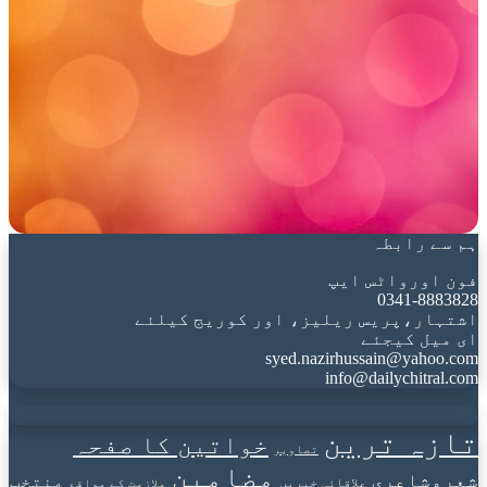
ہم سے رابطہ
فون اورواٹس ایپ
0341-8883828
اشتہار،پریس ریلیز، اور کوریج کیلئے
ای میل کیجئے
syed.nazirhussain@yahoo.com
info@dailychitral.com
تازہ ترین
خواتین کا صفحہ
تصاویر
مضامین
شعروشاعری
منتخب
علاقائی خبریں
ملازمت کے مواقع