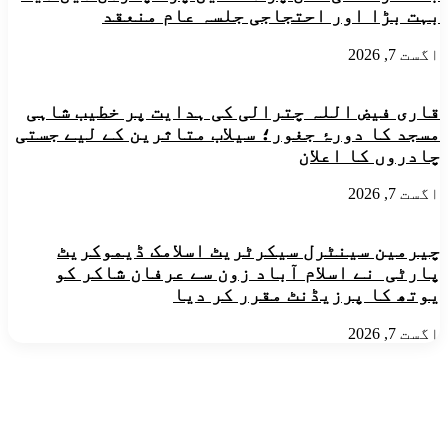
بہت بڑا اور احتجاجی جلسہ عام منعقد
آئی
یوتھ
سے
اگست 7, 2026
خطاب
قاری فیض اللہ چترالی کی ہدایت پر خطیب شاہی
مسجد کا دورۂ جغور؛ سیلاب متاثرین کے لیے جستی
چادروں کا اعلان
اگست 7, 2026
چیرمین سینٹرل سیکرٹریٹ اسلامک ڈیموکریٹ
پارٹی نے اسلام آباد زون سے عرفان شاکر کو
یوتھ کا پرزیڈنٹ مقرر کر دیا
اگست 7, 2026