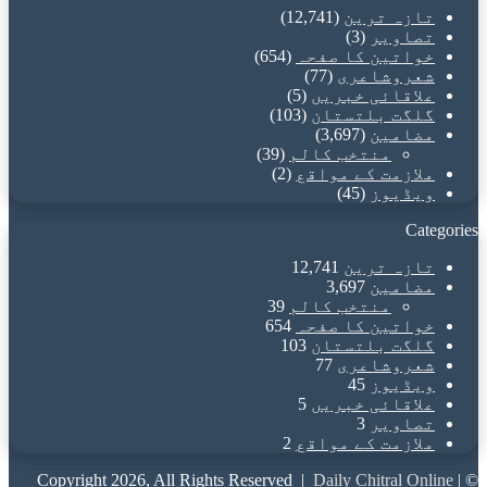
تازہ ترین
(12,741)
تصاویر
(3)
خواتین کا صفحہ
(654)
شعروشاعری
(77)
علاقائی خبریں
(5)
گلگت بلتستان
(103)
مضامین
(3,697)
منتخب کالم
(39)
ملازمت کے مواقع
(2)
ویڈیوز
(45)
Categories
تازہ ترین
12,741
مضامین
3,697
منتخب کالم
39
خواتین کا صفحہ
654
گلگت بلتستان
103
شعروشاعری
77
ویڈیوز
45
علاقائی خبریں
5
تصاویر
3
ملازمت کے مواقع
2
Daily Chitral Online
|
© Copyright 2026, All Rights Reserved |