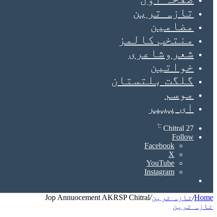
تازہ ترین
مضامین
منتخب کالمز
شعروشاعری
خواتین
گلگت بلتستان
موسم
ای پیپر
℃
Chitral
27
Follow
Facebook
X
YouTube
Instagram
Search
for
Home
/
تازہ ترین
/
Jop Annuocement AKRSP Chitral
تازہ ترین