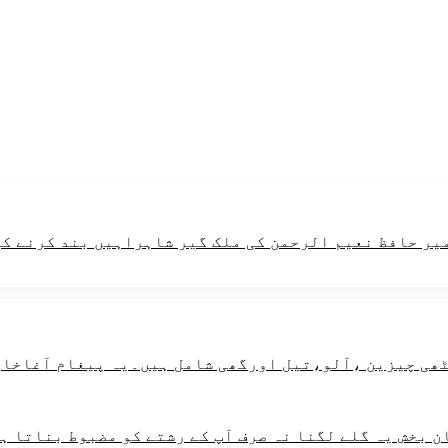
میر حافظ نعیم الرحمن کی ملک گیر شاہراہیں بند کرنے کی
 بخش یہ گلے لگنا نہ صرف آپ کے رشتے کو مضبوط بناتا ہے