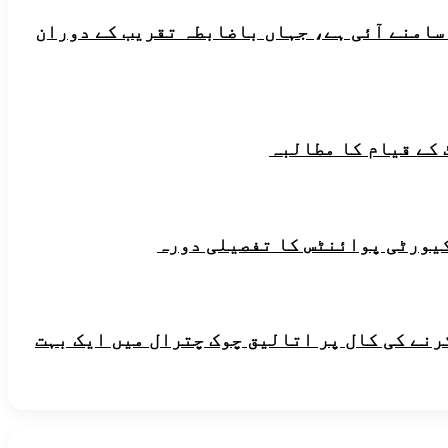
 سامنے آئی ہے، جہاں باضابطہ تقریب کے دوران
یورٹی پوائنٹس کا تفصیلی دورہ
رنے کی کال پر اتالیق چوک چترال میں ایک بہت