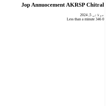
Jop Annuocement AKRSP Chitral
جولائی 5, 2024
Less than a minute
346
0
Odnoklassniki
VKontakte
Facebook
LinkedIn
Pinterest
Tumblr
Pocket
Reddit
X