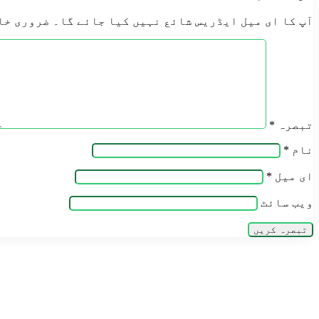
آپ کا ای میل ایڈریس شائع نہیں کیا جائے گا۔
ضروری خا
تبصرہ
*
نام
*
ای میل
*
ویب‌ سائٹ