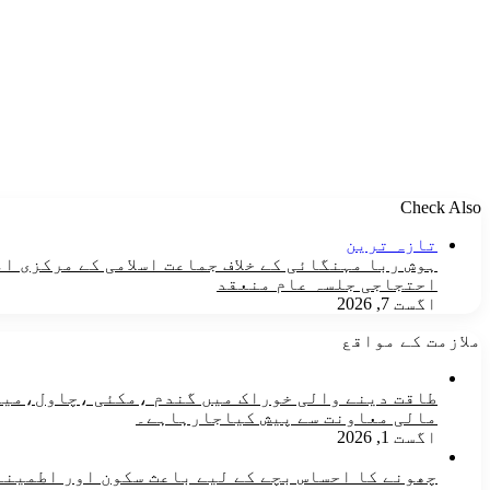
Check Also
Close
تازہ ترین
ہوش ربا مہنگائی کے خلاف جماعت اسلامی کے مرکزی ا
احتجاجی جلسہ عام منعقد
اگست 7, 2026
ملازمت کے مواقع
مالی معاونت سے پیش کیاجارہاہے۔
اگست 1, 2026
چھونے کا احساس بچے کے لیے باعث سکون اور اطمینان