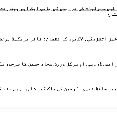
 طبی سہولیات کی فراہمی کی جانب ایک اہم پیش رفت
 ایس۔ڈی۔پی۔او سرکل دروش سجاد حسین کا سرحدی سک
امیر حافظ نعیم الرحمن کی ملک گیر شاہراہیں بند ک