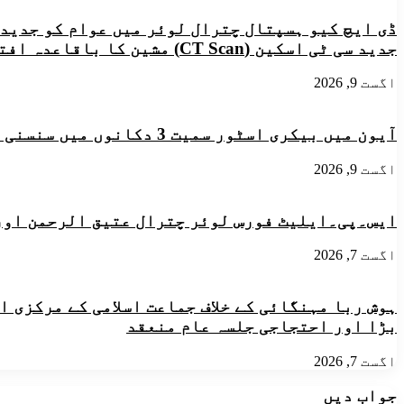
and
زد
Transportation
ڈی ایچ کیو ہسپتال چترال لوئر میں عوام کو جدید
میں
AKRSP
ذمہ
جدید سی ٹی اسکین (CT Scan) مشین کا باقاعدہ افتتاح
دار
کون
اگست 9, 2026
؟
شہزاد
احمد
آیون میں بیکری اسٹور سمیت 3 دکانوں میں سنسنی خیز آتشزدگی، لاکھوں کا نقصان؛ فائر بریگیڈ یونٹ کے قیام کا مطالبہ
شہزاد
سوشل
اگست 9, 2026
ورکر
ایس۔پی۔ایلیٹ فورس لوئر چترال عتیق الرحمن اور
اگست 7, 2026
ہوش ربا مہنگائی کے خلاف جماعت اسلامی کے مرکزی 
بڑا اور احتجاجی جلسہ عام منعقد
اگست 7, 2026
جواب دیں