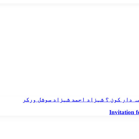
ہ دار کون ؟ شہزاد احمد شہزاد سوشل ورکر
Invitation