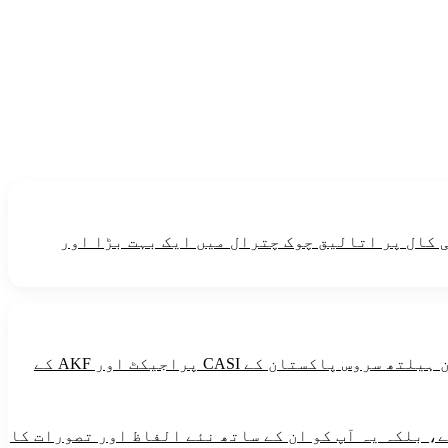
 کال پر اتالیق چوک چترال میں ایک بہت بڑا اور
طاقت دینے والی خوراک میں گندم ،مکئی ،چاول،میٹھی چیزین ،آلو،تیل اورگھی شامل ہیں۔یہ پیغام آغاخان ہیلتھ سروس پاکستان کے CASI پراجیکٹ اور AKF کے
، بلکہ یہ آپ کو ان کے ساتھ نئے الفاظ اور تصورات کا