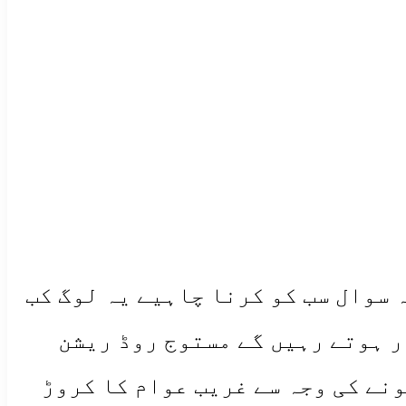
 سوال سب کو کرنا چاہیے یہ لوگ کب
ر ہوتے رہیں گے مستوج روڈ ریشن
نے کی وجہ سے غریب عوام کا کروڑ