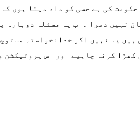
حکومت کی بے حسی کو داد دیتا ہوں کہ
ن نہیں دھرا ۔اب یہ مسئلہ دوبارہ پی
 ہیں یا نہیں اگر خدانخواستہ مستوچ 
 کھڑا کرنا چاہیے اور اس پروٹیکشن و