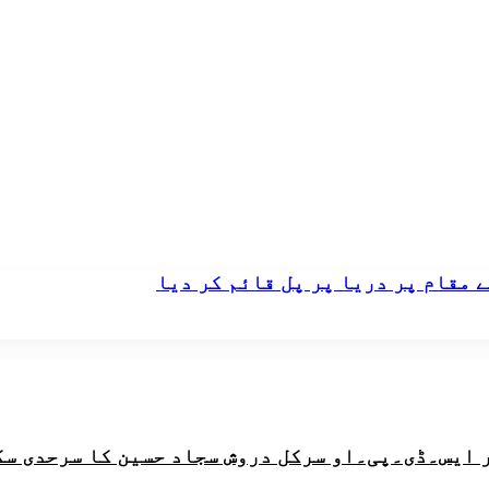
 مقام پر دریا پر پل قائم کر دیا
 ایس۔ڈی۔پی۔او سرکل دروش سجاد حسین کا سرحدی سک