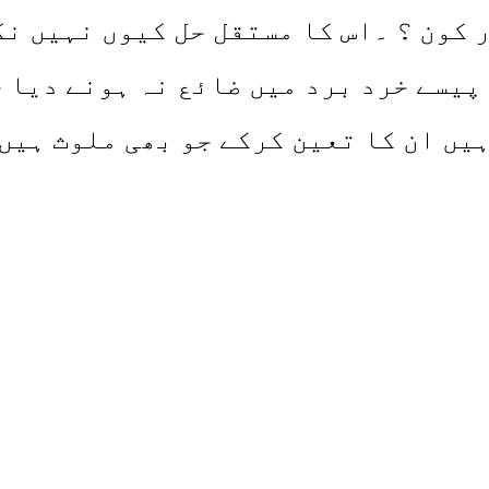
 کون ؟ ۔اس کا مستقل حل کیوں نہیں ن
پیسے خرد برد میں ضائع نہ ہونے دیا ج
یں ان کا تعین کرکے جو بھی ملوث ہیں 