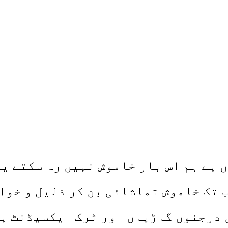
 ہے ہم اس بار خاموش نہیں رہ سکتے یہ
ب تک خاموش تماشائی بن کر ذلیل و خوا
 درجنوں گاڑیاں اور ٹرک ایکسیڈنٹ ہو