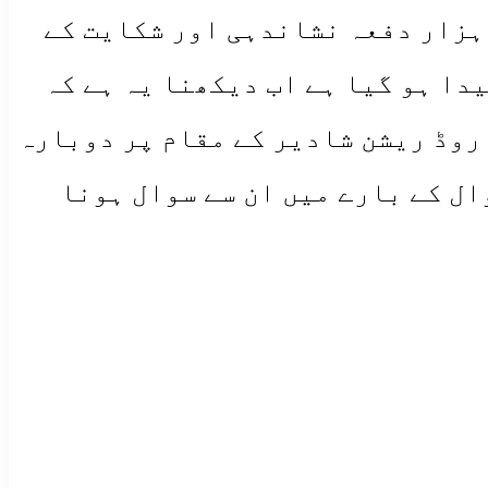
 ہزار دفعہ نشاندہی اور شکایت کے
دا ہو گیا ہے اب دیکھنا یہ ہے کہ
روڈ ریشن شادیر کے مقام پر دوبارہ
ال کے بارے میں ان سے سوال ہونا