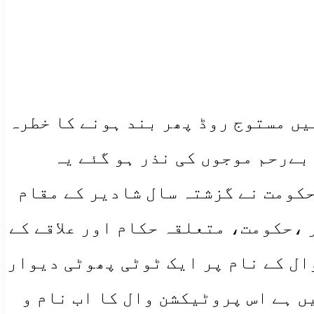
یں مستوج روڈ پھر بند ہونے کا خطرہ
بےرحم موجوں کی نذر ہو گئے یہ
حکومت نے گزشتہ سال شادیر کے مقام
،حکومت، متعلقہ حکام اور علاقے کے
ال کے نام پر ایک ٹوٹی پھوٹی دیوار
ں ہے اس پروٹیکشن وال کا اب نام و