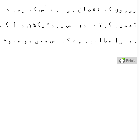
روپوں کا نقصان ہوا ہے آس کا زمہ دار
تعمیر کرتے اور اس پروٹیکشن وال کے 
ہمارا مطالبہ ہے کہ اس میں جو ملوث ہ