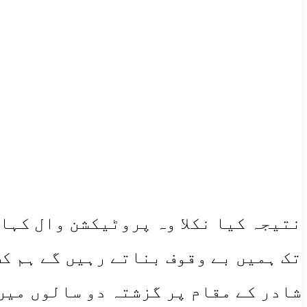
نتیجہ کیا نکلا وہ پروٹیکشن وال کہاں
تک ہمیں بے وقوف بناتے رہیں گے ہم ک
شادر کے مقام پر گزشتہ دو سالوں میں