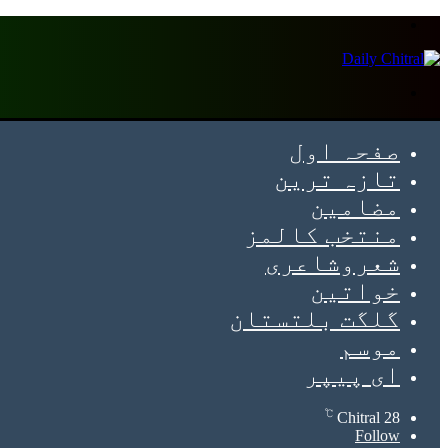
Menu
Search
for
صفحہ اول
تازہ ترین
مضامین
منتخب کالمز
شعروشاعری
خواتین
گلگت بلتستان
موسم
ای پیپر
℃
Chitral
28
Follow