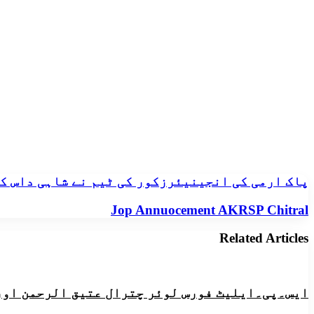
پاک
پاک ارمی کی انجینیئرزکور کی ٹیم نے شاہی داس کے
ارمی
کی
Jop
Jop Annuocement AKRSP Chitral
انجینیئرزکور
Annuocement
کی
AKRSP
Related Articles
ٹیم
Chitral
نے
شاہی
داس
ایس۔پی۔ایلیٹ فورس لوئر چترال عتیق الرحمن اور
کے
مقام