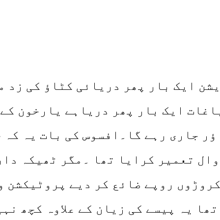
شن ایک بار پھر دریائی کٹاؤ کی زد م
اغات ایک بار پھر دریاہے یارخون کے 
ؤر جاری رہے گا۔افسوس کی بات یہ کہ 
ال تعمیر کرایا تھا ۔مگر ٹھیکہ دار 
کروڑوں روپے ضائع کر دیے پروٹیکشن و
تھا یہ پیسے کی زیان کے علاوہ کچھ نہی