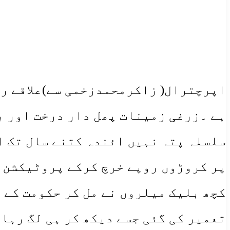
اپرچترال( زاکرمحمدزخمی سے)علاقے ری
ہے ۔زرغی زمینات پھل دار درخت اور ب
سلسلہ پتہ نہیں ائندہ کتنے سال تک ا
پر کروڑوں روپے خرچ کرکے پروٹیکشن و
کچھ بلیک میلروں نے مل کر حکومت کے 
تعمیر کی گئی جسے دیکھ کر ہی لگ رہا 