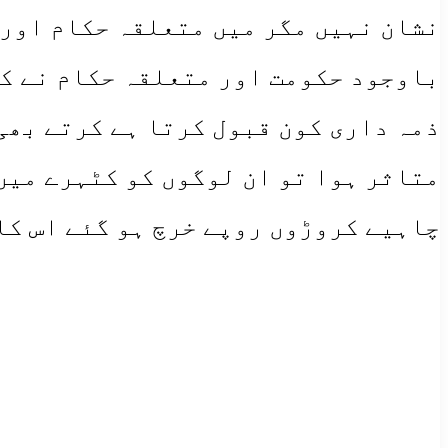
نشان نہیں مگر میں متعلقہ حکام اور 
باوجود حکومت اور متعلقہ حکام نے کا
ذمہ داری کون قبول کرتا ہے کرتے بھی
متاثر ہوا تو ان لوگوں کو کٹہرے میں
چاہیے کروڑوں روپے خرچ ہو گئے اس کا