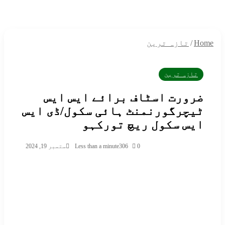
/
تازہ ترین
تازہ ترین
رورت اسٹاف برائے ایس ایس
یچرگورنمنٹ ہائی سکول/ڈی ایس
یس سکول ریچ تورکہو
0
306
Less than a minute
ستمبر 19, 2024