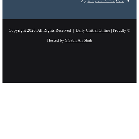
لازمت کے مواقع
2
Daily Chitral Online
| Prou
Hosted by
S.Sabir Ali Shah
Instagram
YouTube
Facebook
X
Wh
F
T