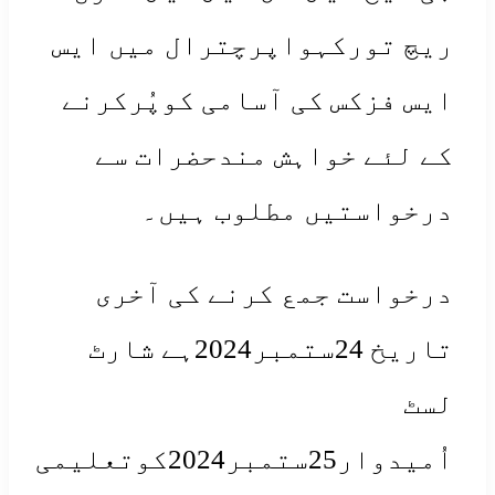
چ تورکہواپرچترال میں ایس
س فزکس کی آسامی کوپُرکرنے
 لئے خواہش مندحضرات سے
خواستیں مطلوب ہیں۔
خواست جمع کرنے کی آخری
تاریخ 24ستمبر2024ہے شارٹ
ٹ
اُمیدوار25ستمبر2024کوتعلیمی