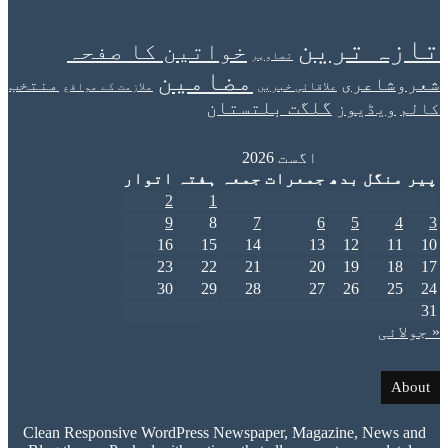
ہ ترین
خواتین کا صفحہ
تصاویر
مضامین
اعری
منتخب
علاقائی خبریں
ملازمت کے مواقع
گلگت بلتستان
یڈیوز
اگست 2026
نگل
بدھ
جمعرات
جمعہ
ہفتہ
اتوار
2
1
9
8
7
6
5
16
15
14
13
12
23
22
21
20
19
30
29
28
27
26
ئی
Clean Responsive WordPress Newspaper, Magazine, New