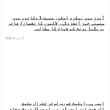
آیون میں بیکری اسٹور سمیت 3 دکانوں میں
ی خیز آتشزدگی، لاکھوں کا نقصان؛ فائر
یڈ یونٹ کے قیام کا مطالبہ
اگست 9, 2026
پی۔ایلیٹ فورس لوئر چترال عتیق
من اور ایس۔ڈی۔پی۔او سرکل دروش سجاد