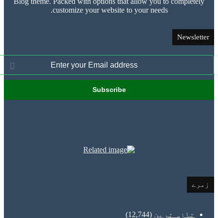
Blog theme. Packed with options that allow you to comple
customize your website to your needs.
News
ازہ ترین
(12,744)