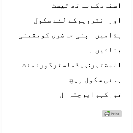
نادکے ساتھ ٹیسٹ
رانٹرویوکے لئے سکول
امیں اپنی حاضری کویقینی
ائیں ۔
مشتہر:ہیڈماسٹرگورنمنٹ
ئی سکول ریچ
رکہواپرچترال