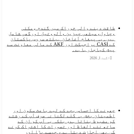
طاقت دینے والی خوراک میں گندم ،مکئی
،چاول،میٹھی چیزین ،آلو،تیل اورگھی شامل
ہیں۔یہ پیغام آغاخان ہیلتھ سروس پاکستان
کے CASI پراجیکٹ اور AKF کے مالی معاونت سے
پیش کیاجارہاہے۔
اگست 1, 2026
چھونے کا احساس بچے کے لیے باعث سکون اور
اطمینان بخش یہ گلے لگنا نہ صرف آپ کے رشتے
کو مضبوط بناتا ہے، بلکہ یہ آپ کو ان کے
ساتھ نئے الفاظ اور تصورات کا اشتراک کرنے
کی بھی اجازت دیتا ہے ، جیسے بڑا اور