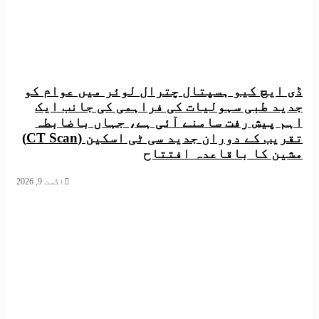
یچ کیو ہسپتال چترال لوئر میں عوام کو
 طبی سہولیات کی فراہمی کی جانب ایک
پیش رفت سامنے آئی ہے، جہاں باضابطہ
تقریب کے دوران جدید سی ٹی اسکین (CT Scan)
 کا باقاعدہ افتتاح
اگست 9, 2026