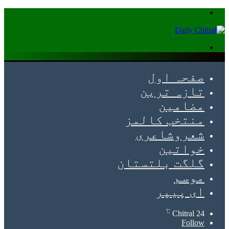
Menu
Search
for
صفحہ اول
تازہ ترین
مضامین
منتخب کالمز
شعروشاعری
خواتین
گلگت بلتستان
موسم
ای پیپر
℃
Chitral
24
Follow