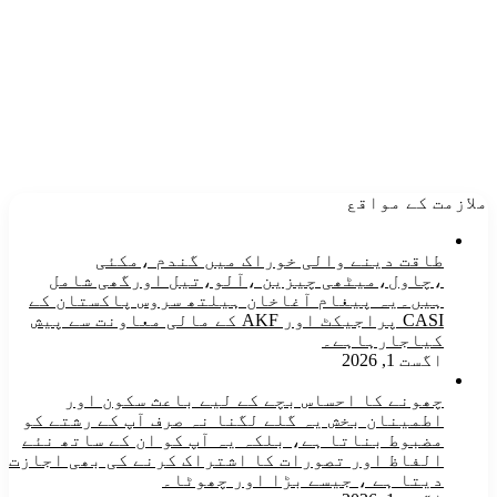
ملازمت کے مواقع
طاقت دینے والی خوراک میں گندم ،مکئی
،چاول،میٹھی چیزین ،آلو،تیل اورگھی شامل
ہیں۔یہ پیغام آغاخان ہیلتھ سروس پاکستان کے
CASI پراجیکٹ اور AKF کے مالی معاونت سے پیش
کیاجارہاہے۔
اگست 1, 2026
چھونے کا احساس بچے کے لیے باعث سکون اور
اطمینان بخش یہ گلے لگنا نہ صرف آپ کے رشتے کو
مضبوط بناتا ہے، بلکہ یہ آپ کو ان کے ساتھ نئے
الفاظ اور تصورات کا اشتراک کرنے کی بھی اجازت
دیتا ہے ، جیسے بڑا اور چھوٹا۔