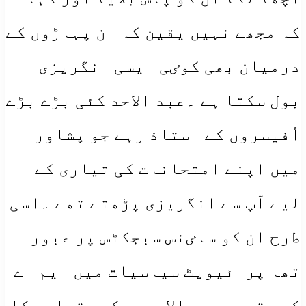
کہ مجھے نہیں یقین کہ ان پہاڑوں کے
درمیان بھی کوٸی ایسی انگریزی
بول سکتا ہے ۔عبد الاحد کئی بڑے بڑے
أفیسروں کے استاذ رہے جو پشاور
میں اپنے امتحانات کی تیاری کے
لیے آپ سے انگریزی پڑھتے تھے ۔اسی
طرح ان کو ساٸنس سبجکٹس پر عبور
تھا پرائیویٹ سیاسیات میں ایم اے
کیا تھا ۔عبد الاحد محکمہ تعلیم کا