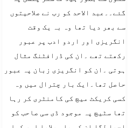
گئے۔۔عبد الاحد کو رب نے صلاحیتوں
سے بھر دیا تھا وہ بہ یک وقت
انگریزی اور اردو ادب پر عبور
رکھتے تھے ۔ان کی ڈرافٹنگ مثال
ہوتی ۔ان کو انگریزی زبان پہ عبور
حاصل تھا۔ایک بار چترال میں وہ
کسی کریکٹ میچ کی کامنٹری کر رہا
تھا سٹیچ پہ موجود ڈی سی صاحب کو
اچھا لگا ان کو پاس بلایا اور کہا