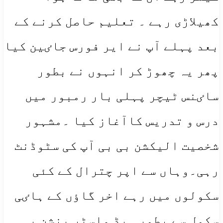
کھیلاڑی رہے ۔ تعلیم حاصل کرنے کے
بعد پہلے آپ نے ایر فورس جاٸین کیا
پھر یہ چھوڑ کر انہوں نے بطور
ساٸنس ٹیچر پہلی بار رمبور میں
درس و تدریس کاآغاز کیا ۔مشہور
شخصیت الیکشن بی بی آپ کی سٹوڈنٹ
رہی۔وہاں سے اپر چترال کے کئی
سکولوں میں رہے اخر گاٶں کے ہاٸی
سکول سے بطور ہیڈ ماسٹر پنشن پہ