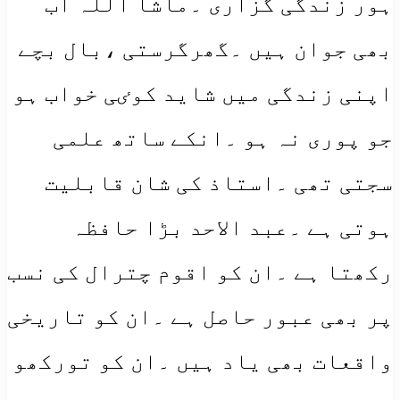
ہور زندگی گزاری ۔ماشا اللہ اب
بھی جوان ہیں ۔گھرگرستی ،بال بچے
اپنی زندگی میں شاید کوٸی خواب ہو
جو پوری نہ ہو ۔انکے ساتھ علمی
سجتی تھی ۔استاذ کی شان قابلیت
ہوتی ہے ۔عبد الاحد بڑا حافظہ
رکھتا ہے ۔ان کو اقوم چترال کی نسب
پر بھی عبور حاصل ہے ۔ان کو تاریخی
واقعات بھی یاد ہیں ۔ان کو تورکھو