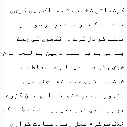
کرشماتی شخصیت کے مالک ہیں کوٸی
بندہ ایک بار ملے تو سو سو بار
ملنے کو دل کرے ۔انکھوں کی چمک
بتاتی ہے یہ بندہ ذہین ہے لہجہ نرم
خوٸی کی صدا دیتا ہے الفاظ سے
خوشبو آتی ہے ۔موضع اجنو میں
مشہور سماجی شخصیت علیم خان گزرے
جو ریاستی دور میں ریاست کے ظلم کے
خلاف سرگرم عمل ریے ۔عبادت گزاری