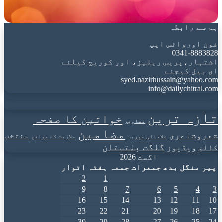
ہم سے رابطہ
فون اورواٹس ایپ
0341-8883828
اشتہار،پریس ریلیز، اور کوریج کیلئے
ای میل کیجئے
syed.nazirhussain@yahoo.com
info@dailychitral.com
تازہ ترین
خواتین کا صفحہ
تصاویر
مضامین
شعروشاعری
منتخب
علاقائی خبریں
ملازمت کے مواقع
گلگت بلتستان
کالم
ویڈیوز
اگست 2026
پیر
منگل
بدھ
جمعرات
جمعہ
ہفتہ
اتوار
2
1
9
8
7
6
5
4
3
16
15
14
13
12
11
10
23
22
21
20
19
18
17
30
29
28
27
26
25
24