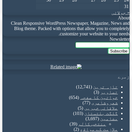
31
« جولائی
About
Clean Responsive WordPress Newspaper, Magazine, News and
Blog theme. Packed with options that allow you to completely
customize your website to your needs.
Newsletter
Enter
your
Email
address
زمرے
تازہ ترین
(12,741)
تصاویر
(3)
خواتین کا صفحہ
(654)
شعروشاعری
(77)
علاقائی خبریں
(5)
گلگت بلتستان
(103)
مضامین
(3,697)
منتخب کالم
(39)
ملازمت کے مواقع
(2)