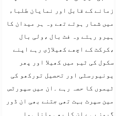
زمانے کے قابل اور نمایان طلباء
میں شمار ہوتے تھے وہ ہر میدان کا
ہیرو رہتے وہ فٹ بال ،ولی بال
،کرکٹ کے اچھے کھیلاڑی رہے اپنے
سکول کی ٹیم میں کھیلا اور پھر
یونیورسٹی اور تحصیل تورکھو کی
ٹیموں کا حصہ رہے ۔ان میں سپورٹس
مین سپرٹ بہت تھی جتنے بھی ان ڈور
گیمز رہے ان کا بھی مانا ہوا