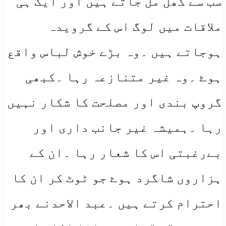
سب سے گھل مل جاتے ہیں اور ایک ہی
ملاقات میں لوگ اس کے گرویدہ
ہوجاتے ہیں ۔وہ بڑے خوش لباس واقع
ہوۓ ۔وہ غیر متنازعہ رہا ۔کبھی
گروپ بندی اور مصلحت کا شکار نہیں
رہا ۔ہمیشہ غیر جانب داری اور
بےرغبتی اس کا شعار رہا ۔ان کے
ہزاروں شاگرد ہوۓ جو ٹوٹ کر ان کا
احترام کرتے ہیں ۔عبد الاحدنے بھر