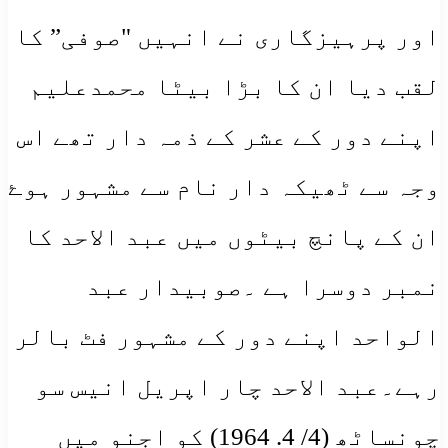
اور پرہیزگاری نے انہیں "صوفی” کا
لقب دیا ان کا بڑا بیٹا محمدعلیم
اپنے دور کے عشر کے ذمہ دار تھے اس
وجہ سے ٹھیکہ دار نام سے مشہور ہوۓ
ان کے پانچ بیٹوں میں عبد الاحد کا
نمبر دوسرا ہے ۔صوبیدار عبد
الواحد اپنے دور کے مشہور فٹ بالر
رہے۔عبد الاحد چار اپریل انیس سو
چونساٹھ (4/ 4. 1964) کو اجنو میں