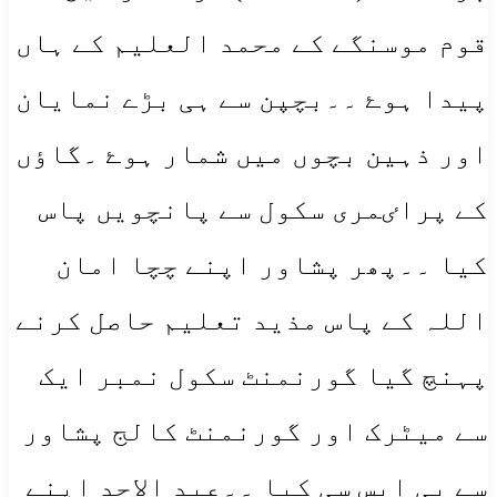
قوم موسنگے کے محمد العلیم کے ہاں
پیدا ہوۓ ۔۔بچپن سے ہی بڑے نمایان
اور ذہین بچوں میں شمار ہوۓ ۔گاٶں
کے پراٸمری سکول سے پانچویں پاس
کیا ۔۔پھر پشاور اپنے چچا امان
اللہ کے پاس مذید تعلیم حاصل کرنے
پہنچ گیا گورنمنٹ سکول نمبر ایک
سے میٹرک اور گورنمنٹ کالج پشاور
سے بی ایس سی کیا ۔۔عبد الاحد اپنے