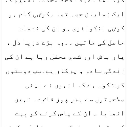
ایک نمایان حصہ تھا ۔کوٸی کام ہو
کوٸی انکوائری ہو ان کی خدمات
حاصل کی جاتیں ۔۔وہ بڑے دریا دل ،
یار باش اور شمع محفل رہا ہے ان کی
زندگی سادہ و پرکار ہے۔سب دوستوں
کو شکوہ ہے کہ انہوں نے اپنی
صلاحیتوں سے بھر پور فاٸدہ نہیں
اٹھایا ۔ ان کے پاس کرنے کو بہت