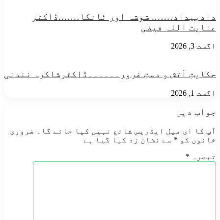
پرمجبورہوں
گے
دادبیداد…….​ شوشہ اور ٹانکا…….ڈاکٹر
عمائدین
عنایت اللہ فیضی
بانگ
اگست 3, 2026
حکایتِ آتش و دستِ غرور۔۔۔۔۔۔ڈاکٹرشاکرہ نندنی
اگست 1, 2026
جواب دیں
آپ کا ای میل ایڈریس شائع نہیں کیا جائے گا۔
ضروری
خانوں کو
*
سے نشان زد کیا گیا ہے
تبصرہ
*