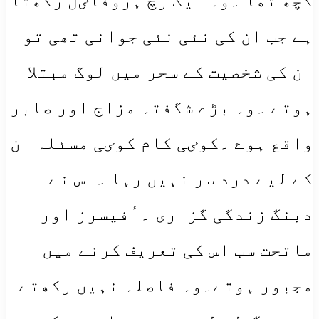
کچھ تھا ۔وہ ایک رچ ہروفاٸل رکھتا
ہے جب ان کی نئی نئی جوانی تھی تو
ان کی شخصیت کے سحر میں لوگ مبتلا
ہوتے ۔وہ بڑے شگفتہ مزاج اور صابر
واقع ہوۓ ۔کوٸی کام کوٸی مسئلہ ان
کے لیے درد سر نہیں رہا ۔اس نے
دبنگ زندگی گزاری ۔أفیسرز اور
ماتحت سب اس کی تعریف کرنے میں
مجبور ہوتے۔وہ فاصلہ نہیں رکھتے