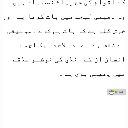
کے اقوام کی شجرہاۓ نسب یاد ہیں ۔
وہ دھیمی لہجے میں بات کرتا یے اور
خوش گلو ہے کہ بات ہی کرے ۔موسیقی
سے شغف ہے ۔ عبد الاحد ایک اچھے
انسان ان کے اخلاق کی خوشبو علاقے
میں پھیلی ہوٸ ہے ۔