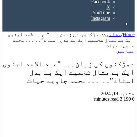
Facebook
X
YouTube
Instagram
Search
for
Home
/
مضامین
/
دھڑکنوں کی زبان۔۔۔ "عبد الاحد اجنوی
ایک بے مثال شخصیت ایک بے بدل استاذ”۔۔ ۔۔۔محمد
جاوید حیات
مضامین
دھڑکنوں کی زبان۔۔۔ "عبد الاحد اجنوی
ایک بے مثال شخصیت ایک بے بدل
استاذ”۔۔ ۔۔۔محمد جاوید حیات
ستمبر 19, 2024
3 minutes read
190
0