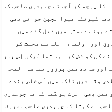
صت کا پوچھ کر آجاتے چوہدری صاحب کا
 تھا کیونکہ میرا بچپن جوانی بھی
تے ہوئے دوستی میں ڈھل گئے میں
وق اور اولیاء اللہ سے محبت کو
 کی کو شش کر رہا تھا لیکن اِس بار
ے اور ساتھ میں پرزور تقاضہ التجا
دی وقت دیں تاکہ میں اُس خاص بندے
و میں بھی الرٹ ہو گیا کہ یہ چوہدری
صاحب سے کہتا کہ چوہدری صاحب مصروف