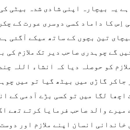
 ہے یہ بیچارہ اپنی شادی شدہ بیٹی کی 
اِس کا داماد کسی دوسری عورت کے چکر 
بیچای تین بچوں کے ساتھ میکے آگئی ہے
یں گے چوہدری صاحب دیر تک ملازم کی ب
ازم کو حوصلہ دیا کہ انشاء اللہ چند
 جاکر گاڑی میں بیٹھ گیا تو میں چوہد
 اچھا لگا میں تو کسی بڑے آدمی کے ان
ے میرے والد صاحب فرمایا کرتے تھے ا
ں خاندانی انسان اپنے ملازم اور دوست