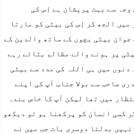
وجہ سے بہت پریشان ہے اِس کی
میں الجھ کر اِس کی بیٹی کو مارتا
 جوان بیٹی بچوں کے ساتھ والدین کے
یٹی پر ہونے والے مظالم بتاتے رہے
 دنوں میں ہی اللہ کی مدد سے بیٹی
ری صاحب سے بولا جناب آپ کی اپنے
تظار میں تھا لیکن آپ کا خاص بندہ
گر کسی انسان کو پرکھنا ہو تو دیکھو
 نہیں بدلتا دوسری بات جب میں نے