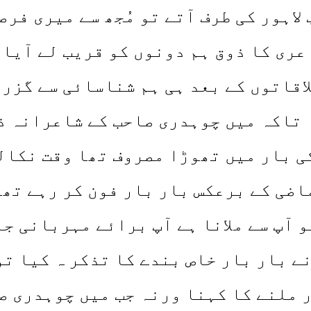
 لاہور کی طرف آتے تو مُجھ سے میری فر
عری کا ذوق ہم دونوں کو قریب لے آیا
لاقاتوں کے بعد ہی ہم شناسائی سے گزر
ا تاکہ میں چوہدری صاحب کے شاعرانہ ذ
 بار میں تھوڑا مصروف تھا وقت نکالنے
اضی کے برعکس بار بار فون کر رہے تھ
و آپ سے ملانا ہے آپ برائے مہربانی جل
نے بار بار خاص بندے کا تذکر ہ کیا ت
ر ملنے کا کہنا ورنہ جب میں چوہدری 