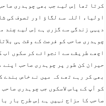
کرتا تھا اِس لیے جب بھی چوہدری صاحب
اولیاء اللہ سے لگاؤ اور تصوف کی شا
دیہی زندگی سے گزری ہے اِس لیے چند م
چوہدری صاحب کو فرصت کے وقت ہی بلات
اچھے طریقے سے انجوائے کر سکوں اب کی
حیران کن طور پر چوہدری صاحب اپنے م
بھی کر رہے تھے کہ میں نے خاص بندے ک
کو آپ کے پاس لاسکوں جب چوہدری صاحب 
صاحب کا مزاج نہیں ہے اِس طرح بار با