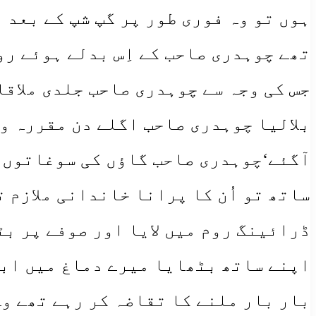
ہوں تو وہ فوری طور پر گپ شپ کے بعد ف
تھے چوہدری صاحب کے اِس بدلے ہوئے رو
جس کی وجہ سے چوہدری صاحب جلدی ملاقا
بلالیا چوہدری صاحب اگلے دن مقررہ و
آگئے‘چوہدری صاحب گاؤں کی سوغاتوں کو
ساتھ تو اُن کا پرانا خاندانی ملازم 
ڈرائینگ روم میں لایا اور صوفے پر بٹ
اپنے ساتھ بٹھایا میرے دماغ میں ابھ
بار بار ملنے کا تقاضہ کر رہے تھے وہ