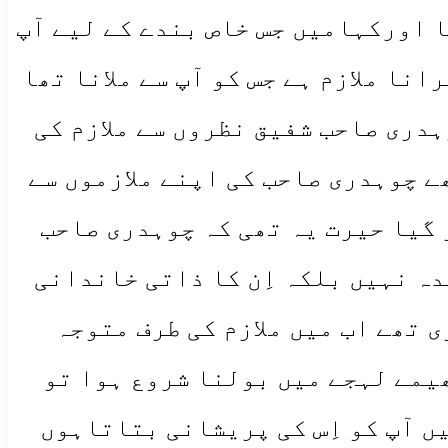
ا اورکہامیں جس خاص بندے کے لیے آپ
انا ملازم ہے جس کو آپ سے ملانا تھا
ہدری صاحب شفیق نظروں سے ملازم کی
ھے چوہدری صاحب کی اپنے ملازموں سے
 گیا حیرت یہ تھی کہ چوہدری صاحب
دہ نہیں بلکہ اِن کا ذاتی خاندانی
 تھے اب میں ملازم کی طرف متوجہ
ھیمے لہجے میں بولنا شروع ہوا تو
ں آپ کو اِس کی پریشانی بتاتاہوں