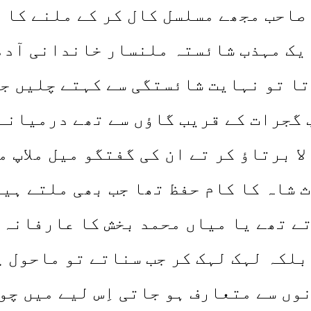
صاحب مجھے مسلسل کال کر کے ملنے کا 
یک مہذب شائستہ ملنسار خاندانی آدمی
ا تو نہایت شائستگی سے کہتے چلیں جب
 گجرات کے قریب گاؤں سے تھے درمیانے
ا برتاؤ کر تے ان کی گفتگو میل ملاپ 
شاہ کا کام حفظ تھا جب بھی ملتے ہیر 
ے تھے یا میاں محمد بخش کا عارفانہ ک
بلکہ لہک لہک کر جب سناتے تو ماحول 
نوں سے متعارف ہو جاتی اِس لیے میں چ