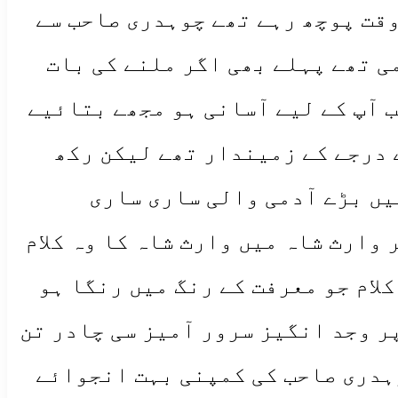
وقت پوچھ رہے تھے چوہدری صاحب سے
 تھے پہلے بھی اگر ملنے کی بات
 آپ کے لیے آسانی ہو مجھے بتائیے
 درجے کے زمیندار تھے لیکن رکھ
میں بڑے آدمی والی ساری ساری
وارث شاہ میں وارث شاہ کا وہ کلام
لام جو معرفت کے رنگ میں رنگا ہو
پر وجد انگیز سرور آمیز سی چادر تن
وہدری صاحب کی کمپنی بہت انجوائے