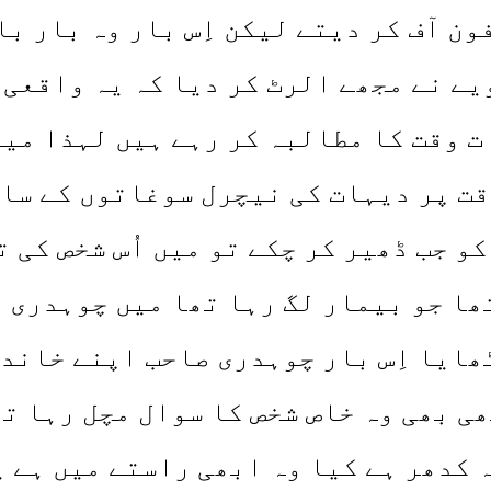
ون آف کر دیتے لیکن اِس بار وہ بار ب
یے نے مجھے الرٹ کر دیا کہ یہ واقعی 
ت وقت کا مطالبہ کر رہے ہیں لہذا میں
قت پر دیہات کی نیچرل سوغاتوں کے سا
 جب ڈھیر کر چکے تو میں اُس شخص کی ت
تھا جو بیمار لگ رہا تھا میں چوہدری 
ھایا اِس بار چوہدری صاحب اپنے خاندا
ی بھی وہ خاص شخص کا سوال مچل رہا تھ
 کدھر ہے کیا وہ ابھی راستے میں ہے ی