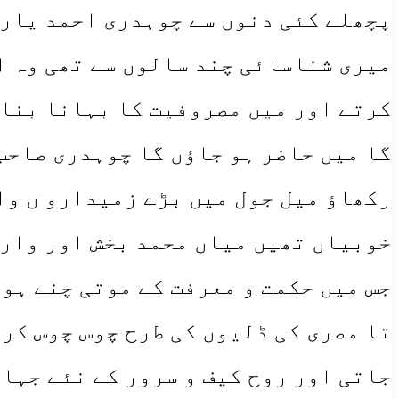
پچھلے کئی دنوں سے چوہدری احمد یار 
میری شناسائی چند سالوں سے تھی وہ ا
کرتے اور میں مصروفیت کا بہانا بنات
گا میں حاضر ہو جاؤں گا چوہدری صاحب
رکھاؤ میل جول میں بڑے زمیدارو ں وال
خوبیاں تھیں میاں محمد بخش اور وارث 
جس میں حکمت و معرفت کے موتی چنے ہوت
تا مصری کی ڈلیوں کی طرح چوس چوس کر 
جاتی اور روح کیف و سرور کے نئے جہا