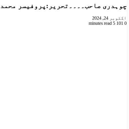
چوہدری صاحب۔۔۔۔تحریر:پروفیسر محمد 
اکتوبر 24, 2024
5 minutes read
101
0
Odnoklassniki
VKontakte
Facebook
LinkedIn
Pinterest
Tumblr
Pocket
Reddit
X