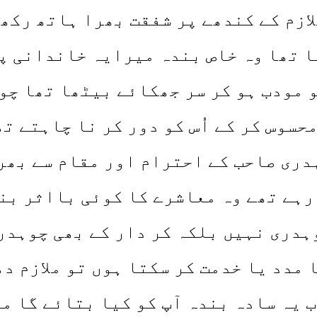
ازم کے کندھے پر شفقت بھرا ہاتھ رکھ
ا تھا وہ خاص بندہ میرایہ خاندانی پر
و مودب ہو کر سر جھکائے بیٹھا تھا چو
محسوس کر کے اُس کو دور کر نا چاہتے ت
دری صاحب کے احترام اور مقام سے بھر
رہے تھے وہ معاشرے کا کوئی بااثر بن
ہدری نہیں بلکہ کر دار کے بھی چوہدری
 مدد یا خدمت کر سکتا ہوں تو ملازم د
 یہ سادہ بندہ آپ کو کیا بتائے گا می