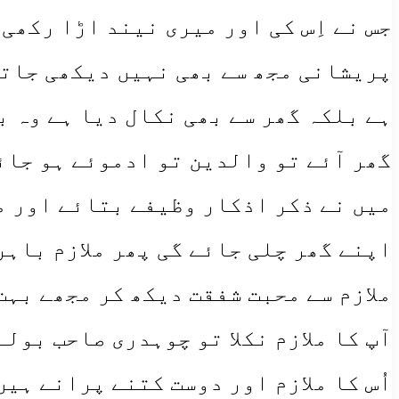
جس نے اِس کی اور میری نیند اڑا رکھی
پریشانی مجھ سے بھی نہیں دیکھی جاتی 
ہے بلکہ گھر سے بھی نکال دیا ہے وہ 
گھر آئے تو والدین تو ادموئے ہو جائ
میں نے ذکر اذکار وظیفے بتائے اور مل
اپنے گھر چلی جائے گی پھر ملازم باہر
ملازم سے محبت شفقت دیکھ کر مجھے بہت
آپ کا ملازم نکلا تو چوہدری صاحب بول
اُس کا ملازم اور دوست کتنے پرانے ہی