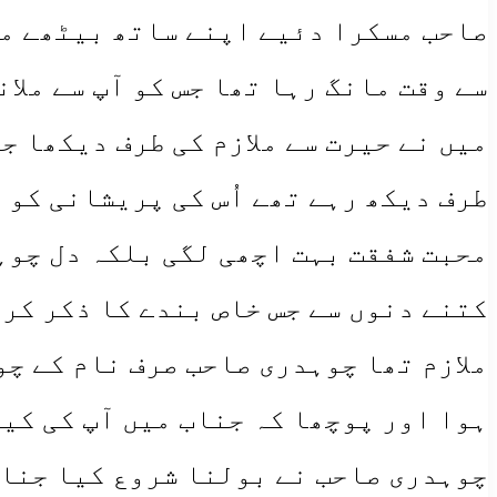
صاحب مسکرا دئیے اپنے ساتھ بیٹھے مل
سے وقت مانگ رہا تھا جس کو آپ سے ملان
میں نے حیرت سے ملازم کی طرف دیکھا ج
طرف دیکھ رہے تھے اُس کی پریشانی کو 
محبت شفقت بہت اچھی لگی بلکہ دل چوہ
کتنے دنوں سے جس خاص بندے کا ذکر کر 
ملازم تھا چوہدری صاحب صرف نام کے چو
ہوا اور پوچھا کہ جناب میں آپ کی کیا
چوہدری صاحب نے بولنا شروع کیا جناب