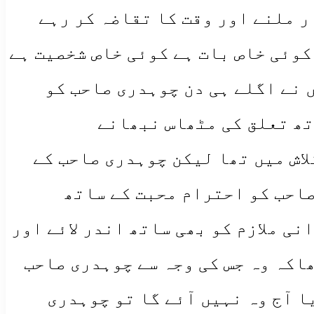
ار ملنے اور وقت کا تقاضہ کر رہے
کوئی خاص بات ہے کوئی خاص شخصیت ہے
 نے اگلے ہی دن چوہدری صاحب کو
تھ تعلق کی مٹھاس نبھانے
لاش میں تھا لیکن چوہدری صاحب کے
صاحب کو احترام محبت کے ساتھ
نی ملازم کو بھی ساتھ اندر لائے اور
اکہ وہ جس کی وجہ سے چوہدری صاحب
ا آج وہ نہیں آئے گا تو چوہدری