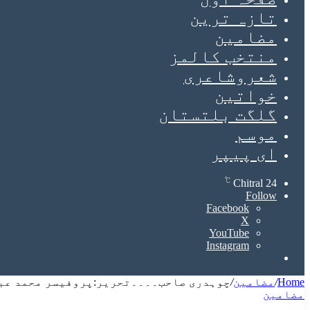
تازہ ترین
مضامین
منتخب کالمز
شعروشاعری
خواتین
گلگت بلتستان
موسم
ای پیپر
℃
Chitral
24
Follow
Facebook
X
YouTube
Instagram
Search
for
Home
/
مضامین
/
چوہدری صاحب۔۔۔۔تحریر:پروفیسر محمد عب
مضامین