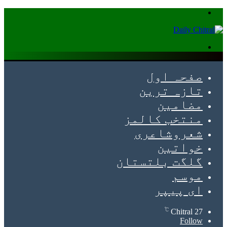
Menu
Search
for
صفحہ اول
تازہ ترین
مضامین
منتخب کالمز
شعروشاعری
خواتین
گلگت بلتستان
موسم
ای پیپر
℃
Chitral
27
Follow