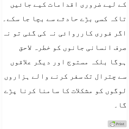
کے لیے ضروری اقدامات کیے جائیں
تاکہ کسی بڑے حادثے سے بچا جا سکے۔
اگر فوری کارروائی نہ کی گئی تو نہ
صرف انسانی جانوں کو خطرہ لاحق
ہوگا بلکہ مستوج اور دیگر علاقوں
سے چترال تک سفر کرنے والے ہزاروں
لوگوں کو مشکلات کا سامنا کرنا پڑے
گا۔