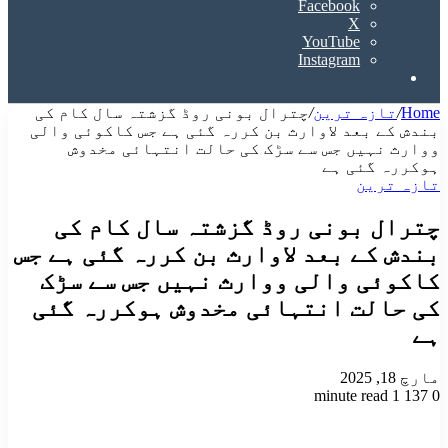
Facebook
X
YouTube
Instagram
Search
for
Home
/
تازہ ترین
/
چترال بونی روڈ گزشتہ سال کام کی
بندش کے بعد لاوارث بن کررہ گئی ہے جس کاکوئی والی
ووارث نہیں جس سے سڑک کی حالت انتہائی مخدوش
ہوکررہ گئی ہے
تازہ ترین
چترال بونی روڈ گزشتہ سال کام کی
بندش کے بعد لاوارث بن کررہ گئی ہے جس
کاکوئی والی ووارث نہیں جس سے سڑک
کی حالت انتہائی مخدوش ہوکررہ گئی
ہے
مارچ 18, 2025
1 minute read
137
0