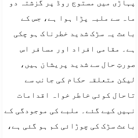
پہاڑی میں مستوج روڈ پر گزشتہ دو
ماہ سے ملبہ پڑا ہوا ہے، جس کے
باعث یہ سڑک شدید خطرناک ہو چکی
ہے۔ مقامی افراد اور مسافر اس
صورتِ حال سے شدید پریشان ہیں،
لیکن متعلقہ حکام کی جانب سے
تاحال کوئی خاطر خواہ اقدامات
نہیں کیے گئے۔ ملبے کی موجودگی کے
باعث سڑک کی چوڑائی کم ہو گئی ہے،