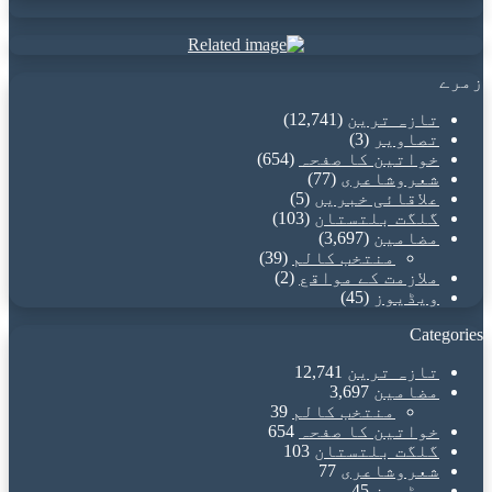
address
زمرے
تازہ ترین
(12,741)
تصاویر
(3)
خواتین کا صفحہ
(654)
شعروشاعری
(77)
علاقائی خبریں
(5)
گلگت بلتستان
(103)
مضامین
(3,697)
منتخب کالم
(39)
ملازمت کے مواقع
(2)
ویڈیوز
(45)
Categories
تازہ ترین
12,741
مضامین
3,697
منتخب کالم
39
خواتین کا صفحہ
654
گلگت بلتستان
103
شعروشاعری
77
ویڈیوز
45