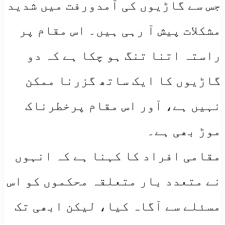
جس سے گاڑیوں کی آمدورفت میں شدید
مشکلات پیش آ رہی ہیں۔ اس مقام پر
راستہ اتنا تنگ ہو چکا ہے کہ دو
گاڑیوں کا ایک ساتھ گزرنا ممکن
نہیں ہے، آور اس مقام پرخطرناک
موڑ بھی ہے۔
مقامی افراد کا کہنا ہے کہ انہوں
نے متعدد بار متعلقہ محکموں کو اس
مسئلے سے آگاہ کیا، لیکن ابھی تک