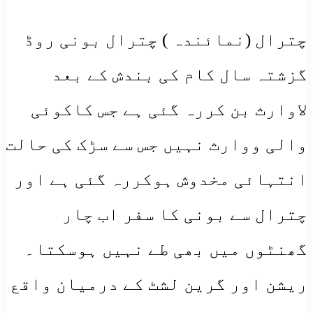
چترال (نمائندہ ) چترال بونی روڈ
گزشتہ سال کام کی بندش کے بعد
لاوارث بن کررہ گئی ہے جس کاکوئی
والی ووارث نہیں جس سے سڑک کی حالت
انتہائی مخدوش ہوکررہ گئی ہے اور
چترال سے بونی کا سفر اب چار
گھنٹوں میں بھی طے نہیں ہوسکتا۔
ریشن اور گرین لشٹ کے درمیان واقع