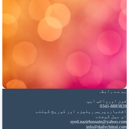
ہم سے رابطہ
فون اورواٹس ایپ
0341-8883828
اشتہار،پریس ریلیز، اور کوریج کیلئے
ای میل کیجئے
syed.nazirhussain@yahoo.com
info@dailychitral.com