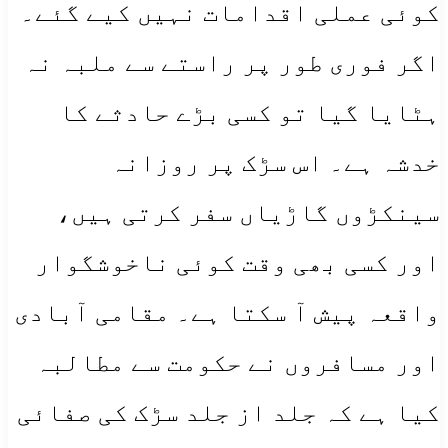
کوئی عملی اقدامات نہیں کیے گئے۔
اگر فوری طور پر راستے سے ملبہ نہ
ہٹایا گیا تو کسی بڑے حادثے کا
خدشہ ہے۔ اس سڑک پر روزانہ
سینکڑوں گاڑیاں سفر کرتی ہیں،
اور کسی بھی وقت کوئی ناخوشگوار
واقعہ پیش آ سکتا ہے۔ مقامی آبادی
اور مسافروں نے حکومت سے مطالبہ
کیا ہے کہ جلد از جلد سڑک کی صفائی