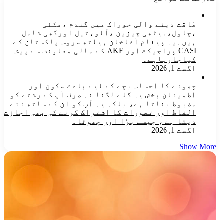
طاقت دینے والی خوراک میں گندم ،مکئی
،چاول،میٹھی چیزین ،آلو،تیل اورگھی شامل
ہیں۔یہ پیغام آغاخان ہیلتھ سروس پاکستان کے
CASI پراجیکٹ اور AKF کے مالی معاونت سے پیش
کیاجارہاہے۔
اگست 1, 2026
چھونے کا احساس بچے کے لیے باعث سکون اور
اطمینان بخش یہ گلے لگنا نہ صرف آپ کے رشتے کو
مضبوط بناتا ہے، بلکہ یہ آپ کو ان کے ساتھ نئے
الفاظ اور تصورات کا اشتراک کرنے کی بھی اجازت
دیتا ہے ، جیسے بڑا اور چھوٹا۔
اگست 1, 2026
Show More