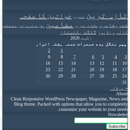
تازہ ترین
خواتین کا صفحہ
تصاویر
مضامین
شعروشاعری
منتخب
علاقائی خبریں
ملازمت کے مواقع
گلگت بلتستان
کالم
ویڈیوز
اگست 2026
پیر
منگل
بدھ
جمعرات
جمعہ
ہفتہ
اتوار
2
1
9
8
7
6
5
4
3
16
15
14
13
12
11
10
23
22
21
20
19
18
17
30
29
28
27
26
25
24
31
« جولائی
About
Clean Responsive WordPress Newspaper, Magazine, News and
Blog theme. Packed with options that allow you to completely
customize your website to your needs.
Newsletter
Enter
your
Email