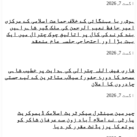
اگست 7, 2026
ڈبلیو
قیادت
ڈبلیو
میں
ایف
ایک
اپر
ہوش ربا مہنگائی کے خلاف جماعت اسلامی کے مرکزی
اہم
چترال
جوائنٹ
امیر حافظ نعیم الرحمن کی ملک گیر شاہراہیں
کا
سیکیورٹی
بند کرنے کی کال پر اتالیق چوک چترال میں ایک
مشترکہ
کانفرنس
بہت بڑا اور احتجاجی جلسہ عام منعقد
اجلاس
منعقد
مختلف
اگست 7, 2026
مسائل
کی
نشاندہی
اور
قاری فیض اللہ چترالی کی ہدایت پر خطیب شاہی
حل
مسجد کا دورۂ جغور؛ سیلاب متاثرین کے لیے جستی
کرنے
چادروں کا اعلان
کی
کوشش
اگست 7, 2026
چیرمین سینٹرل سیکرٹریٹ اسلامک ڈیموکریٹ
پارٹی نے اسلام آباد زون سے عرفان شاکر کو
یوتھ کا پرزیڈنٹ مقرر کر دیا