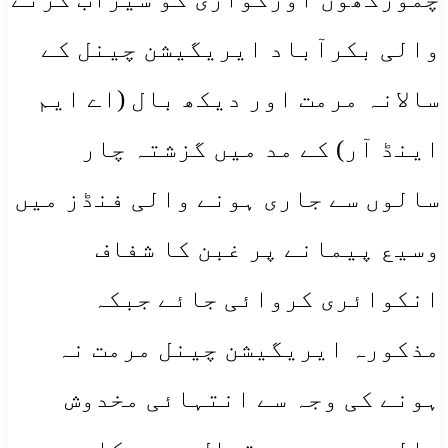
والی بکرآباد ایریگیشن چینل کے
سالانہ مرمت اور دیکھ بال (اے ایم
اینڈ آر) کے مد میں گزشتہ چار
سالوں سے جاری ہونے والی فنڈز میں
وسیع پیمانے پر غبن کا شفاف
انکوائری کروائی جائے جبکہ
مذکورہ ایریگیشن چینل مرمت نہ
ہونے کی وجہ سے انتہائی مخدوش