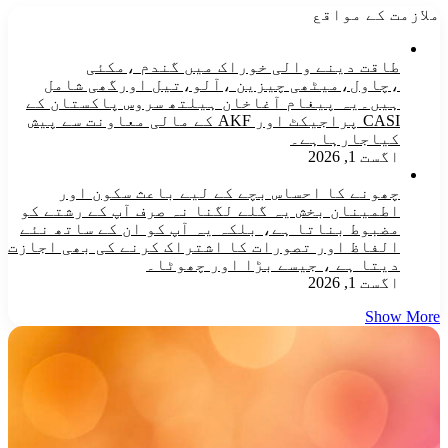
ملازمت کے مواقع
طاقت دینے والی خوراک میں گندم ،مکئی
،چاول،میٹھی چیزین ،آلو،تیل اورگھی شامل
ہیں۔یہ پیغام آغاخان ہیلتھ سروس پاکستان کے
CASI پراجیکٹ اور AKF کے مالی معاونت سے پیش
کیاجارہاہے۔
اگست 1, 2026
چھونے کا احساس بچے کے لیے باعث سکون اور
اطمینان بخش یہ گلے لگنا نہ صرف آپ کے رشتے کو
مضبوط بناتا ہے، بلکہ یہ آپ کو ان کے ساتھ نئے
الفاظ اور تصورات کا اشتراک کرنے کی بھی اجازت
دیتا ہے ، جیسے بڑا اور چھوٹا۔
اگست 1, 2026
Show More