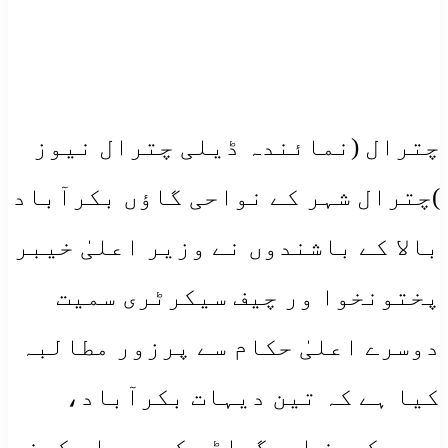
چترال (نمائندہ ڈیلی چترال نیوز
)چترال شہر کے نواحی گاؤں بکرآباد
بالا کے باشندوں نے وزیر اعلیٰ خیبر
پختونخوا ور چیف سیکرٹری سمیت
دوسرے اعلیٰ حکام سے پرزور مطالبہ
کیا ہے کہ تین دیہات بکرآباد،
چمورکھون اورگواڑی کو سیراب کرنے