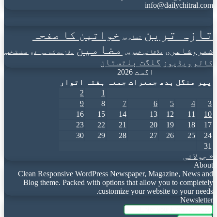
info@dailychitral.com
تازہ ترین
خواتین کا صفحہ
تصاویر
مضامین
شعروشاعری
منتخب
علاقائی خبریں
ملازمت کے مواقع
گلگت بلتستان
کالم
ویڈیوز
اگست 2026
پیر
منگل
بدھ
جمعرات
جمعہ
ہفتہ
اتوار
2
1
9
8
7
6
5
4
3
16
15
14
13
12
11
10
23
22
21
20
19
18
17
30
29
28
27
26
25
24
31
« جولائی
About
Clean Responsive WordPress Newspaper, Magazine, News and
Blog theme. Packed with options that allow you to completely
customize your website to your needs.
Newsletter
Enter
your