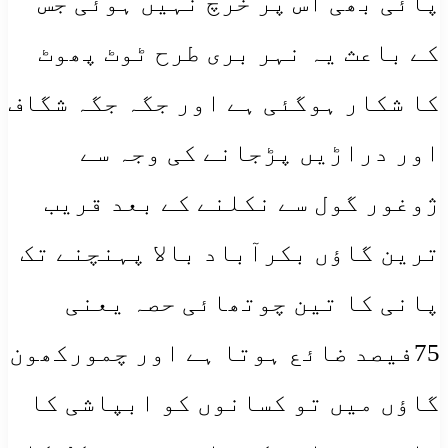
پائی بھی اس پر خرچ نہیں ہوئی جس
کے باعث یہ نہر بری طرح ٹوٹ پھوٹ
کا شکار ہوگئی ہے اور جگہ جگہ شگاف
اور دراڑیں پڑجانے کی وجہ سے
ژوغور گول سے نکلنے کے بعد قریب
ترین گاؤں بکرآباد بالا پہنچنے تک
پانی کا تین چوتھائی حصہ یعنی
75فیصد ضائع ہوتا ہے اور چمورکھون
گاؤں میں تو کسانوں کو ابپاشی کا