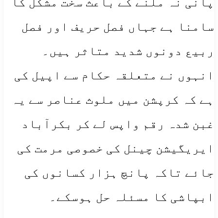
پانی نہ ملنے کے باعث سخت مشکل کا
سامنا ہے جہاں فصل حریف اور فصل
ربیع دونوں شدید متاثر ہیں۔
انہوں نے متعلقہ حکام سے اپیل کی
ہے کہ کرپشن میں ملوث عناصر سے یہ
غبن شدہ رقم واپس لے کر بکرآباد
ایریگیشن چینل کی خصوصی مرمت کی
جائے تاکہ پانچ ہزار کسانوں کی
ابپاشی کا مسئلہ حل ہوسکے۔