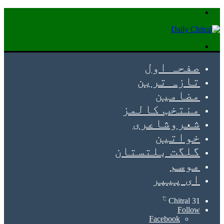
Menu
Search
for
صفحہ اول
تازہ ترین
مضامین
منتخب کالمز
شعروشاعری
خواتین
گلگت بلتستان
موسم
ای پیپر
℃
Chitral
31
Follow
Facebook