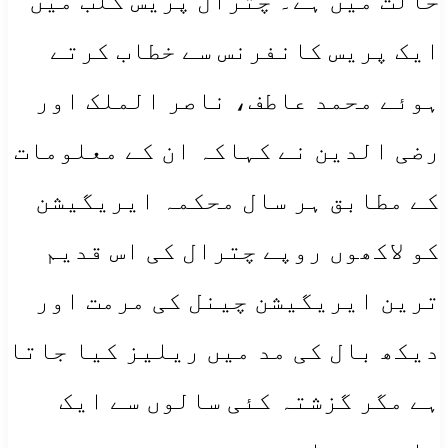
حالت میں ہے۔ چترال پریس کلب میں
ایک پریس کانفرنس سے خطاب کرتے
ہوئے محمد عاطف، ناصر الملک اور
رضی الدین نے کہاکہ ان کے معلومات
کے مطابق ہر سال محکمہ ایریگیشن
کو لاکھوں روپے چترال کی اس قدیم
ترین ایریگیشن چینل کی مرمت اور
دیکھ بال کی مد میں ریلیز کیا جاتا
ہے مگر گزشتہ کئی سالوں سے ایک