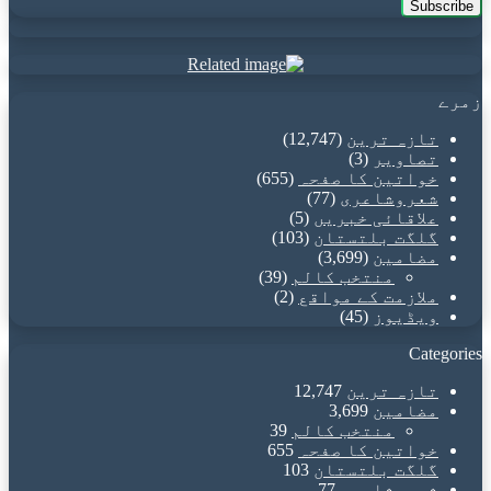
Email
address
زمرے
تازہ ترین
(12,747)
تصاویر
(3)
خواتین کا صفحہ
(655)
شعروشاعری
(77)
علاقائی خبریں
(5)
گلگت بلتستان
(103)
مضامین
(3,699)
منتخب کالم
(39)
ملازمت کے مواقع
(2)
ویڈیوز
(45)
Categories
تازہ ترین
12,747
مضامین
3,699
منتخب کالم
39
خواتین کا صفحہ
655
گلگت بلتستان
103
شعروشاعری
77