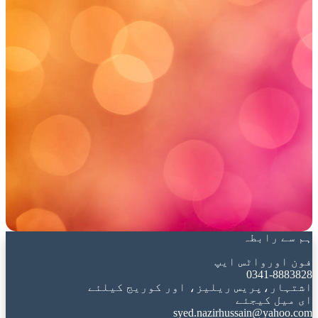
ہم سے رابطہ
فون اورواٹس ایپ
0341-8883828
اشتہار،پریس ریلیز، اور کوریج کیلئے
ای میل کیجئے
syed.nazirhussain@yahoo.com