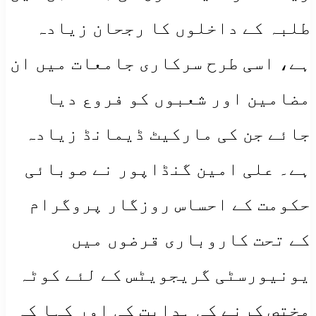
طلبہ کے داخلوں کا رجحان زیادہ
ہے، اسی طرح سرکاری جامعات میں ان
مضامین اور شعبوں کو فروع دیا
جائے جن کی مارکیٹ ڈیمانڈ زیادہ
ہے۔ علی امین گنڈاپور نے صوبائی
حکومت کے احساس روزگار پروگرام
کے تحت کاروباری قرضوں میں
یونیورسٹی گریجویٹس کے لئے کوٹہ
مختص کرنے کی ہدایت کی اور کہا کہ