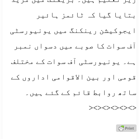
بتایا گیا کہ ٹائمز ہائیر
ایجوکیشن رینکنگ میں یونیورسٹی
آف سوات کا صوبے میں دسواں نمبر
ہے۔ یونیورسٹی آف سوات کے مختلف
قومی اور بین الاقوامی اداروں کے
ساتھ روابط قائم کے گئے ہیں۔
<><><><><><