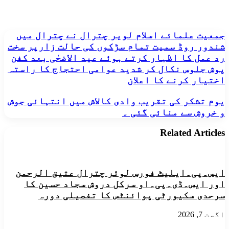
جمعیت
جمعیت علمائے اسلام لویر چترال نے چترال میں
علمائے
شندور روڈ سمیت تمام سڑکوں کی حالت زارپر سخت
اسلام
رد عمل کا اظہار کرتے ہوئے عید الاضحٰی بعد کفن
لویر
پوش جلوس نکال کر شدید عوامی احتجاج کا راستہ
چترال
اختیار کرنے کا اعلان
نے
چترال
میں
یوم
یوم تشکر کی تقریب وادی کالاش میں انتہائی جوش
شندور
تشکر
و خروش سے منائی گئی ۔
روڈ
کی
سمیت
تقریب
Related Articles
تمام
وادی
سڑکوں
کالاش
کی
میں
حالت
انتہائی
ایس۔پی۔ایلیٹ فورس لوئر چترال عتیق الرحمن
زارپر
جوش
سخت
و
اور ایس۔ڈی۔پی۔او سرکل دروش سجاد حسین کا
رد
خروش
سرحدی سکیورٹی پوائنٹس کا تفصیلی دورہ
عمل
سے
کا
منائی
اگست 7, 2026
اظہار
گئی
کرتے
۔