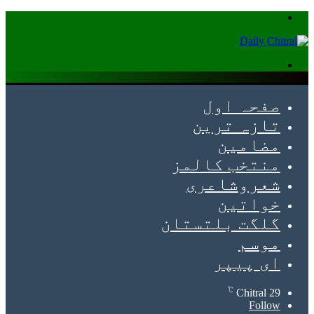
Menu
Search
for
صفحہ اول
تازہ ترین
مضامین
منتخب کالمز
شعروشاعری
خواتین
گلگت بلتستان
موسم
ای پیپر
℃
Chitral
29
Follow