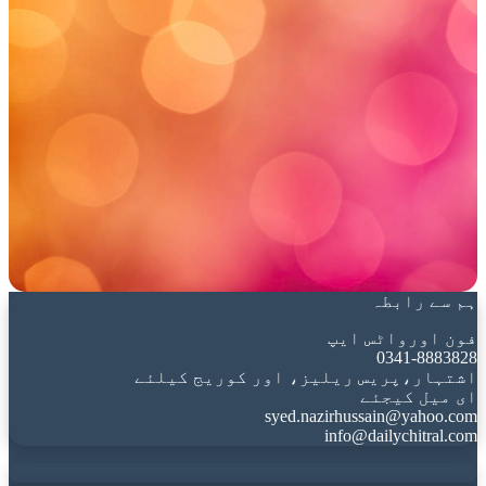
ہم سے رابطہ
فون اورواٹس ایپ
0341-8883828
اشتہار،پریس ریلیز، اور کوریج کیلئے
ای میل کیجئے
syed.nazirhussain@yahoo.com
info@dailychitral.com