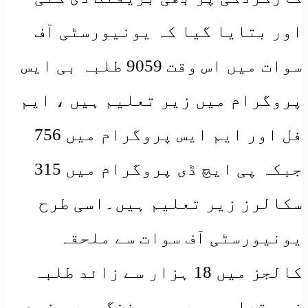
اور بتایا گیا کہ یونیورسٹی آف
سوات میں اس وقت 9059 طلبہ بی ایس
پروگرام میں زیر تعلیم ہیں ، ایم
فل اور ایم ایس پروگرام میں 756
جبکہ پی ایچ ڈی پروگرام میں 315
سکالرز زیر تعلیم ہیں۔اسی طرح
یونیورسٹی آف سوات سے ملحقہ
کالجز میں 18 ہزار سے زائد طلبہ
زیر تعلیم ہیں۔ بریفنگ میں مزید