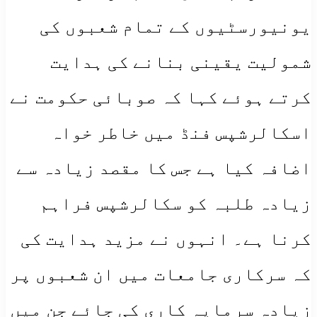
یونیورسٹیوں کے تمام شعبوں کی
شمولیت یقینی بنانے کی ہدایت
کرتے ہوئے کہا کہ صوبائی حکومت نے
اسکالرشپس فنڈ میں خاطر خواہ
اضافہ کیا ہے جس کا مقصد زیادہ سے
زیادہ طلبہ کو سکالرشپس فراہم
کرنا ہے۔ انہوں نے مزید ہدایت کی
کہ سرکاری جامعات میں ان شعبوں پر
زیادہ سرمایہ کاری کی جائے جن میں