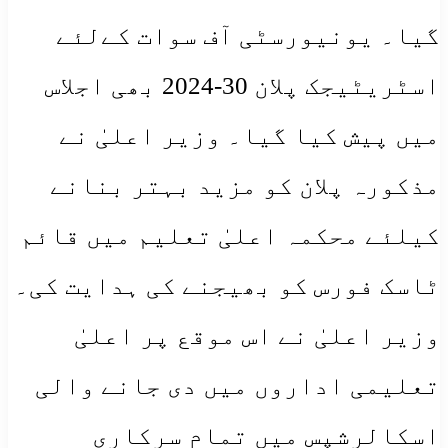
گیا۔ یونیورسٹی آف سوات کےلئے
اسٹریٹیجک پلان 30-2024 بھی اجلاس
میں پیش کیا گیا۔ وزیر اعلیٰ نے
مذکورہ پلان کو مزید بہتر بنانے
کیلئے محکمہ اعلیٰ تعلیم میں قائم
ٹاسک فورس کو بھیجنے کی ہدایت کی۔
وزیر اعلیٰ نے اس موقع پر اعلیٰ
تعلیمی اداروں میں دی جانے والی
اسکالرشپس میں تمام سرکاری