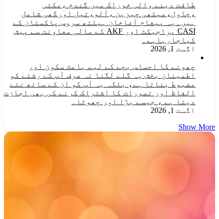
طاقت دینے والی خوراک میں گندم ،مکئی
،چاول،میٹھی چیزین ،آلو،تیل اورگھی شامل
ہیں۔یہ پیغام آغاخان ہیلتھ سروس پاکستان کے
CASI پراجیکٹ اور AKF کے مالی معاونت سے پیش
کیاجارہاہے۔
اگست 1, 2026
چھونے کا احساس بچے کے لیے باعث سکون اور
اطمینان بخش یہ گلے لگنا نہ صرف آپ کے رشتے کو
مضبوط بناتا ہے، بلکہ یہ آپ کو ان کے ساتھ نئے
الفاظ اور تصورات کا اشتراک کرنے کی بھی اجازت
دیتا ہے ، جیسے بڑا اور چھوٹا۔
اگست 1, 2026
Show More