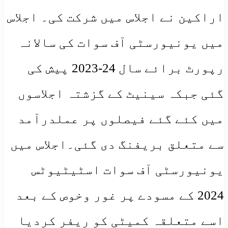
اراکین نے اجلاس میں شرکت کی۔ اجلاس
میں یونیورسٹی آف سوات کی سالانہ
رپورٹ برائے سال 24-2023 پیش کی
گئی جبکہ سینیٹ کے گزشتہ اجلاسوں
میں کئے گئے فیصلوں پر عملدرآمد
سے متعلق بریفنگ دی گئی۔اجلاس میں
یونیورسٹی آف سوات اسٹیٹیوٹس
2024 کے مسودے پر غور وخوص کے بعد
اسے متعلقہ کمیٹی کو ریفر کردیا