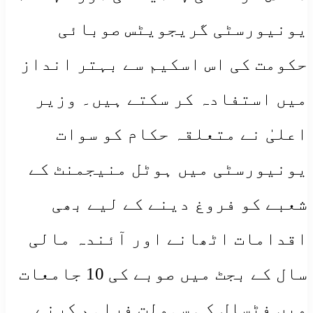
یونیورسٹی گریجویٹس صوبائی
حکومت کی اس اسکیم سے بہتر انداز
میں استفادہ کر سکتے ہیں۔ وزیر
اعلیٰ نے متعلقہ حکام کو سوات
یونیورسٹی میں ہوٹل منیجمنٹ کے
شعبے کو فروغ دینے کے لیے بھی
اقدامات اٹھانے اور آئندہ مالی
سال کے بجٹ میں صوبے کی 10 جامعات
میں فٹسال کی سہولت فراہم کرنے