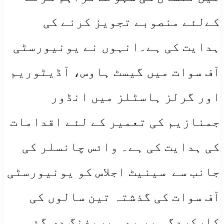
کےلئے منصوبے تجویز کرنے کی
ہدایت کی ہے۔انہوں نے یونیورسٹی
آف سوات میں گیسٹ ہاوس، آڈیٹوریم
اور گرلز ہاسٹلز میں انڈور
جمنازیم کی تعمیر کے لئے اقدامات
کی ہدایت کی ہے۔ وائس چانسلر کی
جانب سے سینیٹ اجلاس کو یونیورسٹی
آف سوات کی گذشتہ تین سالوں کی
کارکردگی پر بھی بریفنگ دی گئی