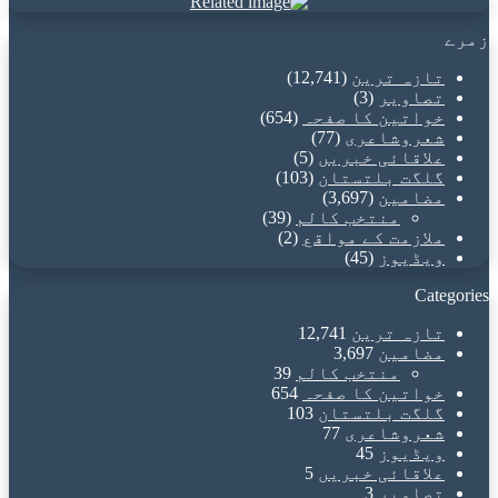
زمرے
تازہ ترین
(12,741)
تصاویر
(3)
خواتین کا صفحہ
(654)
شعروشاعری
(77)
علاقائی خبریں
(5)
گلگت بلتستان
(103)
مضامین
(3,697)
منتخب کالم
(39)
ملازمت کے مواقع
(2)
ویڈیوز
(45)
Categories
تازہ ترین
12,741
مضامین
3,697
منتخب کالم
39
خواتین کا صفحہ
654
گلگت بلتستان
103
شعروشاعری
77
ویڈیوز
45
علاقائی خبریں
5
تصاویر
3