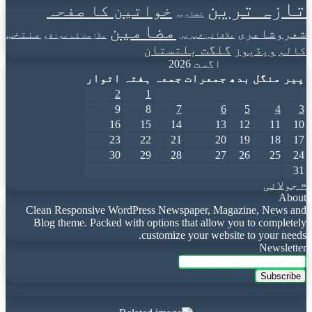
تازہ ترین
خواتین کا صفحہ
تصاویر
مضامین
شعروشاعری
منتخب
علاقائی خبریں
ملازمت کے مواقع
گلگت بلتستان
کالم
ویڈیوز
اگست 2026
پیر
منگل
بدھ
جمعرات
جمعہ
ہفتہ
اتوار
2
1
9
8
7
6
5
4
3
16
15
14
13
12
11
10
23
22
21
20
19
18
17
30
29
28
27
26
25
24
31
« جولائی
About
Clean Responsive WordPress Newspaper, Magazine, News and
Blog theme. Packed with options that allow you to completely
customize your website to your needs.
Newsletter
Enter
your
Email
address