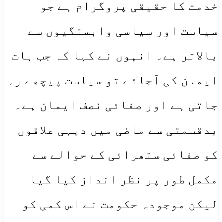
خدمت کا حقیقی پروگرام ہے جو
سیاست اور سیاسی وابستگیوں سے
بالاتر ہے۔ انہوں نے کہا کہ جب بات
ایمان کی آجائے تو سیاست پیچھے رہ
جاتی ہے اور صفائی نصف ایمان ہے۔
بدقسمتی سے ماضی میں دیہی علاقوں
کو صفائی ستھرائی کے حوالے سے
مکمل طور پر نظر انداز کیا گیا
لیکن موجودہ حکومت نے اس کمی کو