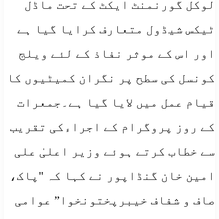
لوکل گورنمنٹ ایکٹ کے تحت ماڈل
ٹیکس شیڈول متعارف کرایا گیا ہے
اور اس کے موثر نفاذ کے لئے ویلج
کونسل کی سطح پر نگران کمیٹیوں کا
قیام عمل میں لایا گیا ہے۔جمعرات
کے روز پروگرام کے اجراءکی تقریب
سے خطاب کرتے ہوئے وزیر اعلیٰ علی
امین خان گنڈاپور نے کہا کہ "پاک،
صاف و شفاف خیبرپختونخوا” عوامی