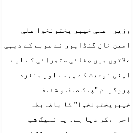
وزیر اعلیٰ خیبر پختونخوا علی
امین خان گنڈاپور نے صوبے کے دیہی
علاقوں میں صفائی ستھرائی کے لیے
اپنی نوعیت کے پہلے اور منفرد
پروگرام "پاک صاف و شفاف
خیبرپختونخوا” کا باضابطہ
اجراءکر دیا ہے۔ یہ فلیگ شپ