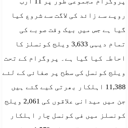
پروگرام مجموعی طور پر 11 ارب
روپے سے زائد کی لاگت سے شروع کیا
گیا ہے جس میں بیک وقت صوبے کی
تمام دیہی 3,633 ویلج کونسلز کا
احاطہ کیا گیا ہے۔ پروگرام کے تحت
ویلج کونسل کی سطح پر صفائی کے لئے
11,388 اہلکار بھرتی کیے گئے ہیں
جن میں میدانی علاقوں کی 2,061 ویلج
کونسلز میں فی کونسل چار اہلکار