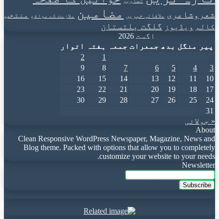
تصاویر
مضامین
شعروشاعری
منتخب
علاقائی خبریں
ملازمت کے مواقع
گلگت بلتستان
کالم
ویڈیوز
اگست 2026
پیر
منگل
بدھ
جمعرات
جمعہ
ہفتہ
اتوار
2
1
9
8
7
6
5
4
3
16
15
14
13
12
11
10
23
22
21
20
19
18
17
30
29
28
27
26
25
24
31
« جولائی
About
Clean Responsive WordPress Newspaper, Magazine, News and
Blog theme. Packed with options that allow you to completely
customize your website to your needs.
Newsletter
Enter
your
Email
address