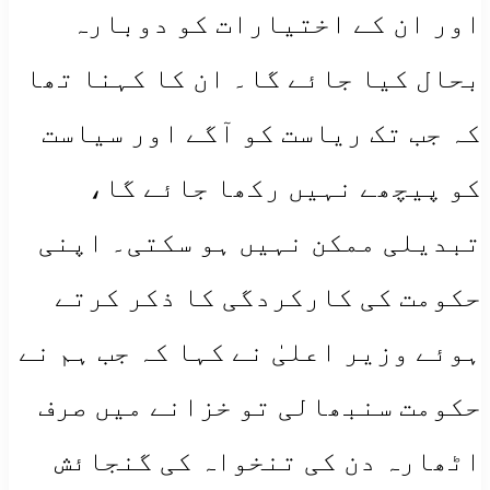
اور ان کے اختیارات کو دوبارہ
بحال کیا جائے گا۔ ان کا کہنا تھا
کہ جب تک ریاست کو آگے اور سیاست
کو پیچھے نہیں رکھا جائے گا،
تبدیلی ممکن نہیں ہو سکتی۔ اپنی
حکومت کی کارکردگی کا ذکر کرتے
ہوئے وزیر اعلیٰ نے کہا کہ جب ہم نے
حکومت سنبھالی تو خزانے میں صرف
اٹھارہ دن کی تنخواہ کی گنجائش