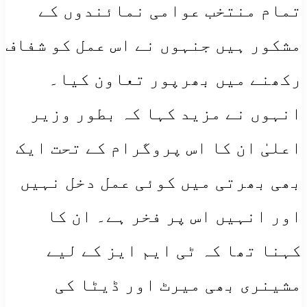
تمام منتخب عوامی نمائندوں کے
مشکور ہیں جنہوں نے اس عمل کو شفاف
رکھنے میں بھرپور تعاون کیا۔
انہوں نے مزید کہا کہ بطور وزیر
اعلیٰ ان کا اس پروگرام کے تحت ایک
بھی بھرتی میں کوئی عمل دخل نہیں
اور انہیں اس پر فخر ہے۔ ان کا
کہنا تھا کہ ٹی ایم ایز کے لیے
مشینری بھی میرٹ اور ڈیٹا کی