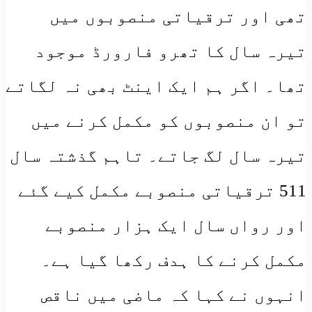
تھی اور ترقیاتی منصوبوں میں
تیرہ سال کا تھرو فارورڈ موجود
تھا۔ اگر ہم ایک اینٹ بھی نہ لگاتے
تو ان منصوبوں کو مکمل کرنے میں
تیرہ سال لگ جاتے۔ تاہم گذشتہ سال
511 ترقیاتی منصوبے مکمل کیے گئے
اور رواں سال ایک ہزار منصوبے
مکمل کرنے کا ہدف رکھا گیا ہے۔
انہوں نے کہا کہ ماضی میں ناقص