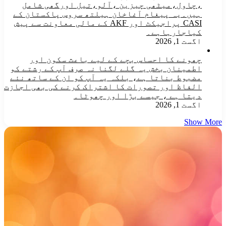
،چاول،میٹھی چیزین ،آلو،تیل اورگھی شامل
ہیں۔یہ پیغام آغاخان ہیلتھ سروس پاکستان کے
CASI پراجیکٹ اور AKF کے مالی معاونت سے پیش
کیاجارہاہے۔
اگست 1, 2026
چھونے کا احساس بچے کے لیے باعث سکون اور
اطمینان بخش یہ گلے لگنا نہ صرف آپ کے رشتے کو
مضبوط بناتا ہے، بلکہ یہ آپ کو ان کے ساتھ نئے
الفاظ اور تصورات کا اشتراک کرنے کی بھی اجازت
دیتا ہے ، جیسے بڑا اور چھوٹا۔
اگست 1, 2026
Show More