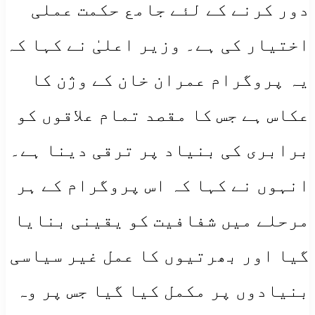
دور کرنے کے لئے جامع حکمت عملی
اختیار کی ہے۔ وزیر اعلیٰ نے کہا کہ
یہ پروگرام عمران خان کے وژن کا
عکاس ہے جس کا مقصد تمام علاقوں کو
برابری کی بنیاد پر ترقی دینا ہے۔
انہوں نے کہا کہ اس پروگرام کے ہر
مرحلے میں شفافیت کو یقینی بنایا
گیا اور بھرتیوں کا عمل غیر سیاسی
بنیادوں پر مکمل کیا گیا جس پر وہ