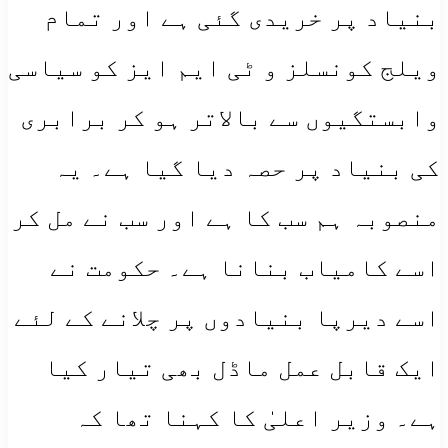
بنیاد پر خریدی گئی ہے اور تمام
ویلج کونسلز و ٹی ایم ایز کو سیاسی
وابستگیوں سے بالاتر ہو کر برابری
کی بنیاد پر حصہ دیا گیا ہے۔ یہ
منصوبہ ہم سب کا ہے اور سب نے مل کر
اسے کامیاب بنانا ہے۔ حکومت نے
اسے دیرپا بنیادوں پر چلانے کے لئے
ایک قابل عمل ماڈل بھی تیار کیا
ہے۔ وزیر اعلیٰ کا کہنا تھا کہ