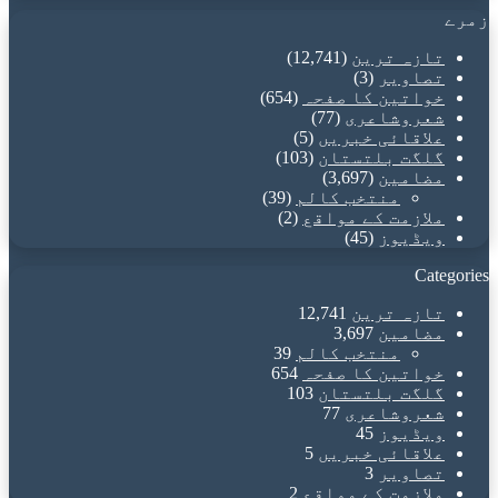
زمرے
تازہ ترین
(12,741)
تصاویر
(3)
خواتین کا صفحہ
(654)
شعروشاعری
(77)
علاقائی خبریں
(5)
گلگت بلتستان
(103)
مضامین
(3,697)
منتخب کالم
(39)
ملازمت کے مواقع
(2)
ویڈیوز
(45)
Categories
تازہ ترین
12,741
مضامین
3,697
منتخب کالم
39
خواتین کا صفحہ
654
گلگت بلتستان
103
شعروشاعری
77
ویڈیوز
45
علاقائی خبریں
5
تصاویر
3
ملازمت کے مواقع
2