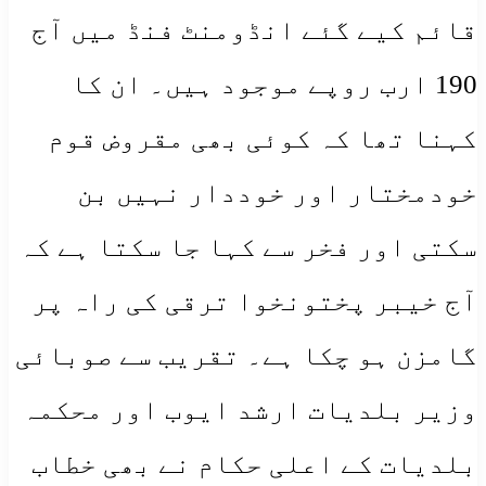
قائم کیے گئے انڈومنٹ فنڈ میں آج
190 ارب روپے موجود ہیں۔ ان کا
کہنا تھا کہ کوئی بھی مقروض قوم
خودمختار اور خوددار نہیں بن
سکتی اور فخر سے کہا جا سکتا ہے کہ
آج خیبر پختونخوا ترقی کی راہ پر
گامزن ہو چکا ہے۔ تقریب سے صوبائی
وزیر بلدیات ارشد ایوب اور محکمہ
بلدیات کے اعلی حکام نے بھی خطاب