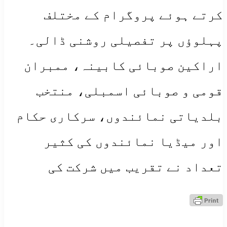
کرتے ہوئے پروگرام کے مختلف
پہلوؤں پر تفصیلی روشنی ڈالی۔
اراکین صوبائی کابینہ، ممبران
قومی و صوبائی اسمبلی، منتخب
بلدیاتی نمائندوں، سرکاری حکام
اور میڈیا نمائندوں کی کثیر
تعداد نے تقریب میں شرکت کی