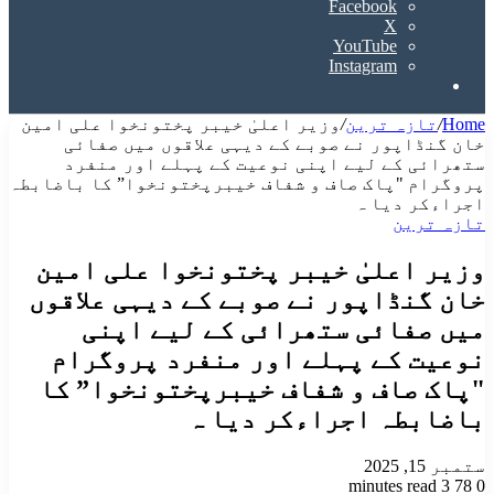
Facebook
X
YouTube
Instagram
Search
for
Home
/
تازہ ترین
/
وزیر اعلیٰ خیبر پختونخوا علی امین
خان گنڈاپور نے صوبے کے دیہی علاقوں میں صفائی
ستھرائی کے لیے اپنی نوعیت کے پہلے اور منفرد
پروگرام "پاک صاف و شفاف خیبرپختونخوا” کا باضابطہ
اجراءکر دیا ہ
تازہ ترین
وزیر اعلیٰ خیبر پختونخوا علی امین
خان گنڈاپور نے صوبے کے دیہی علاقوں
میں صفائی ستھرائی کے لیے اپنی
نوعیت کے پہلے اور منفرد پروگرام
"پاک صاف و شفاف خیبرپختونخوا” کا
باضابطہ اجراءکر دیا ہ
ستمبر 15, 2025
3 minutes read
78
0