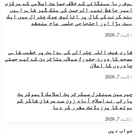
میل
ہوش ربا مہنگائی کے خلاف جماعت اسلامی کے مرکزی
ہیں
امیر حافظ نعیم الرحمن کی ملک گیر شاہراہیں
وزیر
بند کرنے کی کال پر اتالیق چوک چترال میں ایک
اعلیٰ
بہت بڑا اور احتجاجی جلسہ عام منعقد
علی
امین
اگست 7, 2026
خان
گنڈاپور
قاری فیض اللہ چترالی کی ہدایت پر خطیب شاہی
مسجد کا دورۂ جغور؛ سیلاب متاثرین کے لیے جستی
چادروں کا اعلان
اگست 7, 2026
چیرمین سینٹرل سیکرٹریٹ اسلامک ڈیموکریٹ
پارٹی نے اسلام آباد زون سے عرفان شاکر کو
یوتھ کا پرزیڈنٹ مقرر کر دیا
اگست 7, 2026
جواب دیں