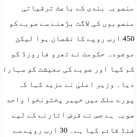
منصوبہ بندی کے باعث ترقیاتی
منصوبوں کی لاگت بڑھنے سے صوبے کو
450 ارب روپے کا نقصان ہوا لیکن
موجودہ حکومت نے تھرو فارورڈ کو
کم کیا اور صوبے کی معیشت کو سہارا
دیا۔ وزیر اعلیٰ نے مزید کہا کہ
پورے ملک میں خیبر پختونخوا واحد
صوبہ ہے جس نے قرض اتارنے کے لیے
فنڈ قائم کیا ہے۔ 30 ارب روپے سے