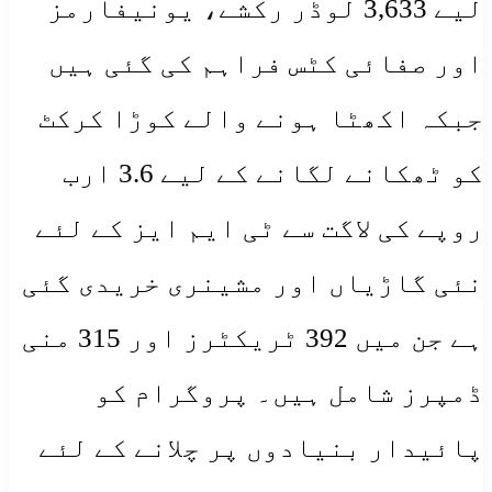
لیے 3,633 لوڈر رکشے، یونیفارمز
اور صفائی کٹس فراہم کی گئی ہیں
جبکہ اکھٹا ہونے والے کوڑا کرکٹ
کو ٹھکانے لگانے کے لیے 3.6 ارب
روپے کی لاگت سے ٹی ایم ایز کے لئے
نئی گاڑیاں اور مشینری خریدی گئی
ہے جن میں 392 ٹریکٹرز اور 315 منی
ڈمپرز شامل ہیں۔ پروگرام کو
پائیدار بنیادوں پر چلانے کے لئے