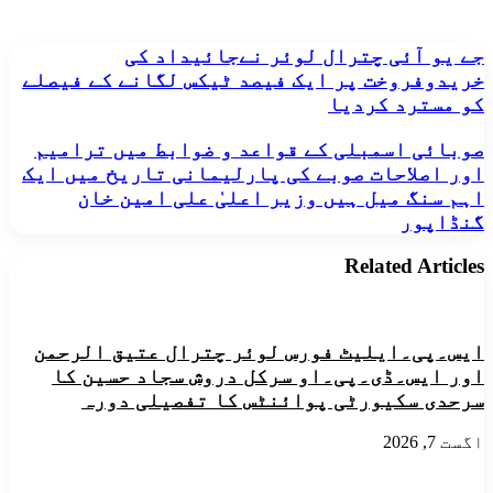
جے
جے یو آئی چترال لوئر نےجائیداد کی
یو
خریدوفروخت پر ایک فیصد ٹیکس لگانے کے فیصلے
آئی
کو مسترد کردیا
چترال
لوئر
صوبائی
صوبائی اسمبلی کے قواعد و ضوابط میں ترامیم
نےجائیداد
اسمبلی
اور اصلاحات صوبے کی پارلیمانی تاریخ میں ایک
کی
کے
خریدوفروخت
اہم سنگ میل ہیں وزیر اعلیٰ علی امین خان
قواعد
پر
گنڈاپور
و
ایک
ضوابط
فیصد
Related Articles
میں
ٹیکس
ترامیم
لگانے
اور
کے
اصلاحات
فیصلے
صوبے
ایس۔پی۔ایلیٹ فورس لوئر چترال عتیق الرحمن
کو
کی
مسترد
اور ایس۔ڈی۔پی۔او سرکل دروش سجاد حسین کا
پارلیمانی
کردیا
سرحدی سکیورٹی پوائنٹس کا تفصیلی دورہ
تاریخ
میں
اگست 7, 2026
ایک
اہم
سنگ