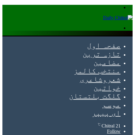
Menu
Search
for
صفحہ اول
تازہ ترین
مضامین
منتخب کالمز
شعروشاعری
خواتین
گلگت بلتستان
موسم
ای پیپر
℃
Chitral
21
Follow