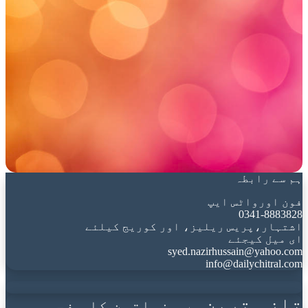
ہم سے رابطہ
فون اورواٹس ایپ
0341-8883828
اشتہار،پریس ریلیز، اور کوریج کیلئے
ای میل کیجئے
syed.nazirhussain@yahoo.com
info@dailychitral.com
تازہ ترین
خواتین کا صفحہ