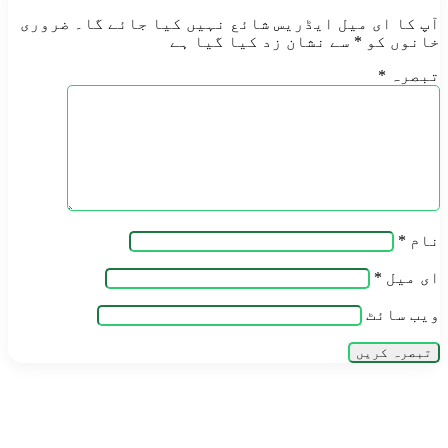
آپ کا ای میل ایڈریس شائع نہیں کیا جائے گا۔
ضروری
خانوں کو
*
سے نشان زد کیا گیا ہے
تبصرہ
*
نام
*
ای میل
*
ویب‌ سائٹ