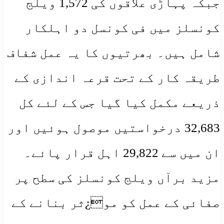
جبکہ پہاڑی علاقوں کی 1,572 ویلج
کونسلز میں فی کونسل دو اہلکار
شامل ہیں۔ بھرتیوں کا یہ عمل شفاف
طریقہ کار کے تحت قرعہ اندازی کے
ذریعے مکمل کیا گیا جس کے لئے کل
32,683 درخواستیں موصول ہوئیں اور
ان میں سے 29,822 اہل قرار پائے۔
مزید برآں ویلج کونسلز کی سطح پر
صفائی کے عمل کو مو¿ثر بنانے کے