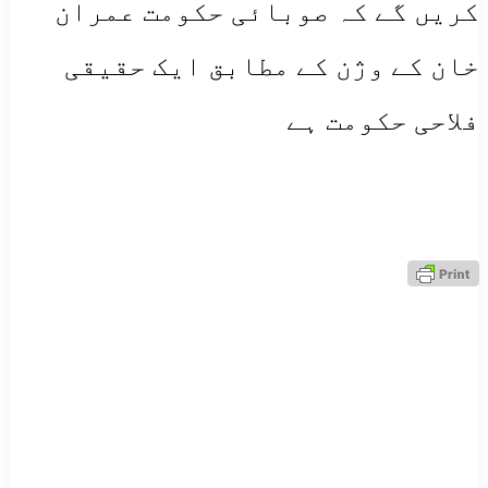
کریں گے کہ صوبائی حکومت عمران
خان کے وژن کے مطابق ایک حقیقی
فلاحی حکومت ہے