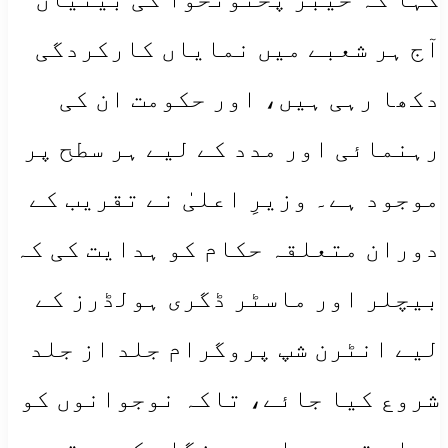
آج ہر شعبے میں نمایاں کارکردگی
دکھا رہی ہیں، اور حکومت ان کی
رہنمائی اور مدد کے لیے ہر سطح پر
موجود ہے۔ وزیرِ اعلیٰ نے تقریب کے
دوران متعلقہ حکام کو ہدایت کی کہ
بیچلر اور ماسٹر ڈگری ہولڈرز کے
لیے انٹرن شپ پروگرام جلد از جلد
شروع کیا جائے، تاکہ نوجوانوں کو