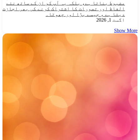
مضبوط بناتا ہے، بلکہ یہ آپ کو ان کے ساتھ نئے
الفاظ اور تصورات کا اشتراک کرنے کی بھی اجازت
دیتا ہے ، جیسے بڑا اور چھوٹا۔
اگست 1, 2026
Show More