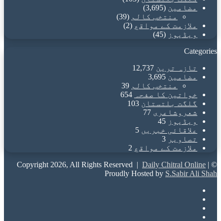
مضامین
(3,695)
منتخب کالم
(39)
ملازمت کے مواقع
(2)
ویڈیوز
(45)
Categories
تازہ ترین
12,737
مضامین
3,695
منتخب کالم
39
خواتین کا صفحہ
654
گلگت بلتستان
103
شعروشاعری
77
ویڈیوز
45
علاقائی خبریں
5
تصاویر
3
ملازمت کے مواقع
2
Daily Chitral Online
|
© Copyright 2026, All Rights Reserved |
Proudly Hosted by
S.Sabir Ali Shah
Facebook
X
YouTube
Instagram