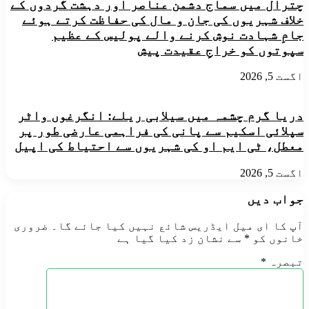
چترال میں سماج دشمن عناصر اور دہشت گردوں کے
خلاف شہریوں کی جان و مال کی حفاظت کرتے ہوئے
جامِ شہادت نوش کرنے والے پولیس کے عظیم
سپوتوں کو خراجِ عقیدت پیش
اگست 5, 2026
دریا گرم چشمہ میں سیلابی ریلے: انگرغوں واٹر
سپلائی اسکیم سے پانی کی فراہمی عارضی طور پر
معطل، ٹی ایم او کی شہریوں سے احتیاط کی اپیل
اگست 5, 2026
جواب دیں
آپ کا ای میل ایڈریس شائع نہیں کیا جائے گا۔
ضروری
خانوں کو
*
سے نشان زد کیا گیا ہے
تبصرہ
*