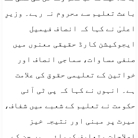
باعث تعلیم سے محروم نہ رہے۔ وزیرِ
اعلیٰ نے کہا کہ انصاف فیمیل
ایجوکیشن کارڈ حقیقی معنوں میں
صنفی مساوات، سماجی انصاف اور
خواتین کے تعلیمی حقوق کی علامت
ہے۔ انہوں نے کہا کہ پی ٹی آئی
حکومت نے تعلیم کے شعبے میں شفاف،
میرٹ پر مبنی اور نتیجہ خیز
اصلاحات متعارف کروائی ہیں جن کے