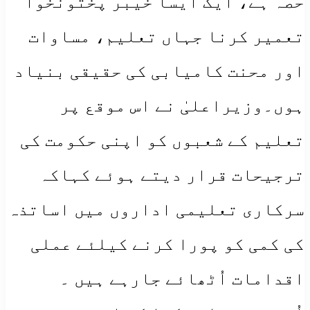
حصہ ہے، ایک ایسا خیبر پختونخوا
تعمیر کرنا جہاں تعلیم، مساوات
اور محنت کامیابی کی حقیقی بنیاد
ہوں۔وزیراعلیٰ نے اس موقع پر
تعلیم کے شعبوں کو اپنی حکومت کی
ترجیحات قرار دیتے ہوئے کہاکہ
سرکاری تعلیمی اداروں میں اساتذہ
کی کمی کو پورا کرنے کیلئے عملی
اقدامات اُٹھائے جارہے ہیں ۔