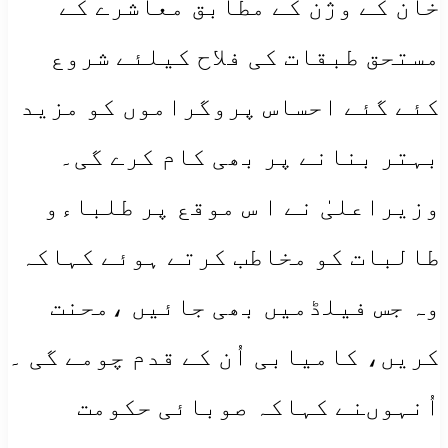
خان کے وژن کے مطابق معاشرے کے
مستحق طبقات کی فلاح کیلئے شروع
کئے گئے احساس پروگراموں کو مزید
بہتر بنانے پر بھی کام کرے گی۔
وزیراعلیٰ نے ا س موقع پر طلباءو
طالبات کو مخاطب کرتے ہوئے کہاکہ
وہ جس فیلڈمیں بھی جائیں ،محنت
کریں، کامیابی اُن کے قدم چومے گی ۔
اُنہوںنے کہاکہ صوبائی حکومت