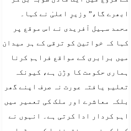
ابھرے گا،” وزیرِ اعلیٰ نے کہا۔
محمد سہیل آفریدی نے اس موقع پر
کہا کہ خواتین کو ترقی کے ہر میدان
میں برابری کے مواقع فراہم کرنا
ہماری حکومت کا وڑن ہے، کیونکہ
تعلیم یافتہ عورت نہ صرف اپنے گھر
بلکہ معاشرے اور ملک کی تعمیر میں
اہم کردار ادا کرتی ہے۔ انہوں نے
کہا کہ خیبر پختونخوا کی بیٹیاں