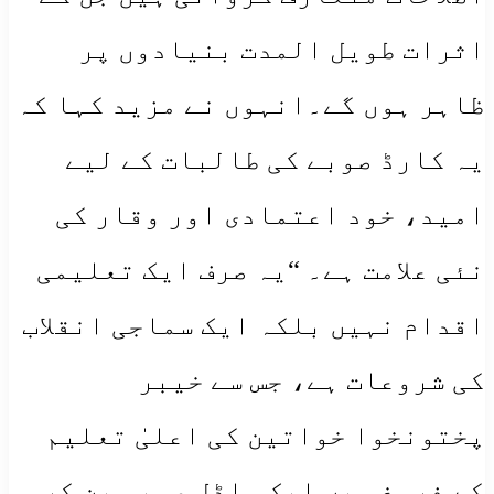
اثرات طویل المدت بنیادوں پر
ظاہر ہوں گے۔انہوں نے مزید کہا کہ
یہ کارڈ صوبے کی طالبات کے لیے
امید، خود اعتمادی اور وقار کی
نئی علامت ہے۔ “یہ صرف ایک تعلیمی
اقدام نہیں بلکہ ایک سماجی انقلاب
کی شروعات ہے، جس سے خیبر
پختونخوا خواتین کی اعلیٰ تعلیم
کے فروغ میں ایک ماڈل صوبہ بن کر