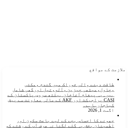
ملازمت کے مواقع
طاقت دینے والی خوراک میں گندم ،مکئی
،چاول،میٹھی چیزین ،آلو،تیل اورگھی شامل
ہیں۔یہ پیغام آغاخان ہیلتھ سروس پاکستان کے
CASI پراجیکٹ اور AKF کے مالی معاونت سے پیش
کیاجارہاہے۔
اگست 1, 2026
چھونے کا احساس بچے کے لیے باعث سکون اور
اطمینان بخش یہ گلے لگنا نہ صرف آپ کے رشتے کو