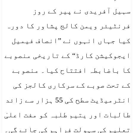
سہیل آفریدی نے پیر کے روز
فرنٹیئر ویمن کالج پشاور کا دورہ
کیا جہاں انہوں نے ”انصاف فیمیل
ایجوکیشن کارڈ“ کے تاریخی منصوبے
کا باضابطہ افتتاح کیا۔ منصوبے
کے تحت صوبے کے سرکاری کالجز کی
انٹرمیڈیٹ سطح کی 55 ہزار سے زائد
طالبات اور یتیم طلبہ کو مفت اعلیٰ
تعلیم کی سہولت فراہم کی جائے گی۔