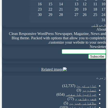
16
15
14
13
12
11
10
23
22
21
20
19
18
17
30
29
28
27
26
25
24
31
« جولائی
About
Clean Responsive WordPress Newspaper, Magazine, News and
Blog theme. Packed with options that allow you to completely
customize your website to your needs.
Newsletter
Enter
your
Email
address
زمرے
تازہ ترین
(12,737)
تصاویر
(3)
خواتین کا صفحہ
(654)
شعروشاعری
(77)
علاقائی خبریں
(5)
گلگت بلتستان
(103)