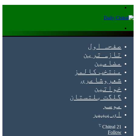
Menu
Search
for
صفحہ اول
تازہ ترین
مضامین
منتخب کالمز
شعروشاعری
خواتین
گلگت بلتستان
موسم
ای پیپر
℃
Chitral
21
Follow