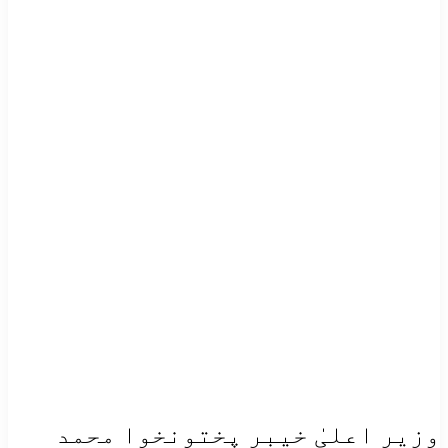
وزیرِ اعلیٰ خیبر پختونخوا محمد