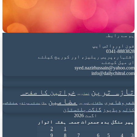
ہم سے رابطہ
فون اورواٹس ایپ
0341-8883828
اشتہار،پریس ریلیز، اور کوریج کیلئے
ای میل کیجئے
syed.nazirhussain@yahoo.com
info@dailychitral.com
تازہ ترین
خواتین کا صفحہ
تصاویر
مضامین
شعروشاعری
منتخب
علاقائی خبریں
ملازمت کے مواقع
گلگت بلتستان
کالم
ویڈیوز
اگست 2026
پیر
منگل
بدھ
جمعرات
جمعہ
ہفتہ
اتوار
2
1
9
8
7
6
5
4
3