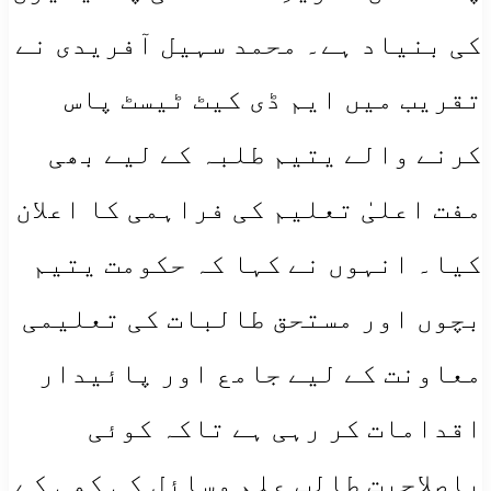
کی بنیاد ہے۔ محمد سہیل آفریدی نے
تقریب میں ایم ڈی کیٹ ٹیسٹ پاس
کرنے والے یتیم طلبہ کے لیے بھی
مفت اعلیٰ تعلیم کی فراہمی کا اعلان
کیا۔ انہوں نے کہا کہ حکومت یتیم
بچوں اور مستحق طالبات کی تعلیمی
معاونت کے لیے جامع اور پائیدار
اقدامات کر رہی ہے تاکہ کوئی
باصلاحیت طالب علم وسائل کی کمی کے