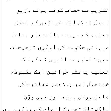
تقریب سے خطاب کرتے ہوئے وزیرِ
اعلیٰ نے کہا کہ خواتین کو اعلیٰ
تعلیم کے ذریعے بااختیار بنانا
صوبائی حکومت کی اولین ترجیحات
میں شامل ہے۔ انہوں نے کہا کہ
تعلیم یافتہ خواتین ایک مضبوط،
خوشحال اور باشعور معاشرے کی
ضامن ہوتی ہیں، اور یہی وڑن
پاکستان تحریکِ انصاف کی پالیسیوں