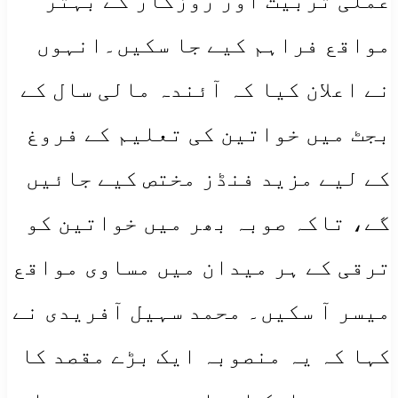
عملی تربیت اور روزگار کے بہتر
مواقع فراہم کیے جا سکیں۔انہوں
نے اعلان کیا کہ آئندہ مالی سال کے
بجٹ میں خواتین کی تعلیم کے فروغ
کے لیے مزید فنڈز مختص کیے جائیں
گے، تاکہ صوبہ بھر میں خواتین کو
ترقی کے ہر میدان میں مساوی مواقع
میسر آ سکیں۔ محمد سہیل آفریدی نے
کہا کہ یہ منصوبہ ایک بڑے مقصد کا