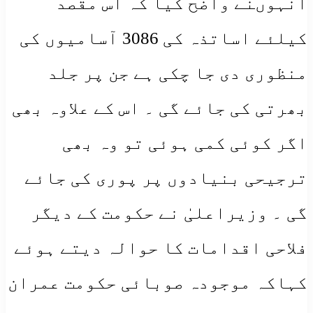
اُنہوںنے واضح کیا کہ اس مقصد
کیلئے اساتذہ کی 3086 آسامیوں کی
منظوری دی جا چکی ہے جن پر جلد
بھرتی کی جائے گی ۔ اس کے علاوہ بھی
اگر کوئی کمی ہوئی تو وہ بھی
ترجیحی بنیادوں پر پوری کی جائے
گی ۔ وزیراعلیٰ نے حکومت کے دیگر
فلاحی اقدامات کا حوالہ دیتے ہوئے
کہاکہ موجودہ صوبائی حکومت عمران