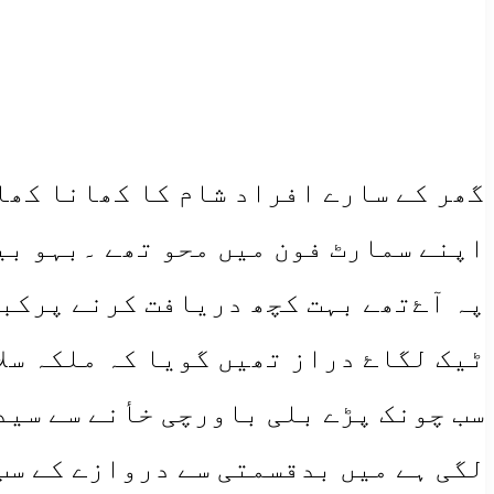
گھر کے سارے افراد شام کا کھانا کھا
اپنے سمارٹ فون میں محو تھے ۔بہو بی
پہ آۓتھے بہت کچھ دریافت کرنے پرکبھ
ٹیک لگاۓ دراز تھیں گویا کہ ملکہ سلا
سب چونک پڑے بلی باورچی خأنے سے سید
لگی ہے میں بدقسمتی سے دروازے کے سب 