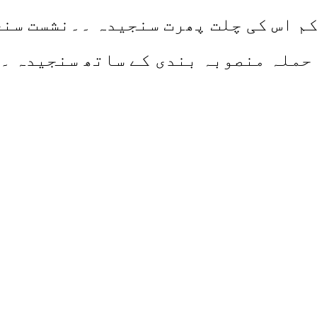
کم اس کی چلت پھرت سنجیدہ ۔۔نشست سن
حملہ منصوبہ بندی کے ساتھ سنجیدہ ۔۔