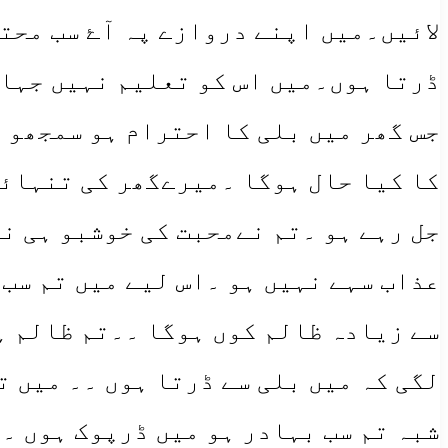
لائیں۔میں اپنے دروازے پہ آۓ سب محت
ڈرتا ہوں۔میں اس کو تعلیم نہیں جہال
جس گھر میں بلی کا احترام ہو سمجھو 
کا کیا حال ہوگا ۔میرےگھر کی تنہائیا
جل رہے ہو ۔تم نےمحبت کی خوشبو ہی ن
عذاب سہے نہیں ہو ۔اس لیے میں تم سب
سے زیادہ ظالم کوں ہوگا ۔۔تم ظالم ہ
لگی کہ میں بلی سے ڈرتا ہوں ۔۔ میں ت
شبہ تم سب بہادر ہو میں ڈرپوک ہوں ۔