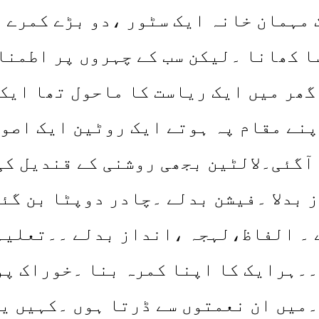
 مہمان خانہ ایک سٹور ،دو بڑے کمرے 
ا کھانا ۔لیکن سب کے چہروں پر اطمنا
۔گھر میں ایک ریاست کا ماحول تھا ایک
نے مقام پہ ہوتے ایک روٹین ایک اصول
آگئی۔لالٹین بجھی روشنی کے قندیل کی
 بدلا ۔فیشن بدلے ۔چادر دوپٹا بن گئی
 ۔ الفاظ،لہجہ ،انداز بدلے ۔۔تعلیم
۔ہرایک کا اپنا کمرہ بنا ۔خوراک پوش
میں ان نعمتوں سے ڈرتا ہوں ۔کہیں ی