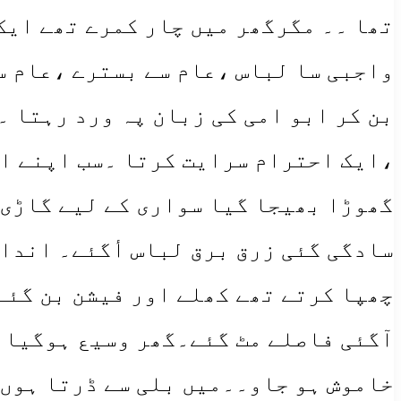
تھا ۔۔ مگرگھر میں چار کمرے تھے ایک
واجبی سا لباس ،عام سے بسترے ،عام س
بن کر ابو امی کی زبان پہ ورد رہتا 
،ایک احترام سرایت کرتا ۔سب اپنے اپ
گھوڑا بھیجا گیا سواری کے لیے گاڑی 
سادگی گئی زرق برق لباس أگئے۔ انداز
چھپا کرتے تھے کھلے اور فیشن بن گئے
آگئی فاصلے مٹ گئے۔گھر وسیع ہوگیا ۔
خاموش ہو جاو۔۔میں بلی سے ڈرتا ہوں۔