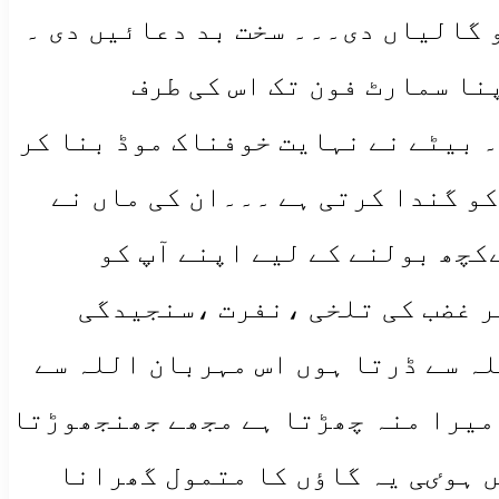
و گالیاں دی۔۔۔ سخت بد دعائیں دی ۔
نا سمارٹ فون تک اس کی طرف
 بیٹے نے نہایت خوفناک موڈ بنا کر
کو گندا کرتی ہے ۔۔۔ان کی ماں نے
کچھ بولنے کے لیے اپنے آپ کو
ر غضب کی تلخی ،نفرت ،سنجیدگی
ہ سے ڈرتا ہوں اس مہربان اللہ سے
 میرا منہ چھڑتا ہے مجھے جھنجھوڑتا
 ہوٸی یہ گاٶں کا متمول گھرانا