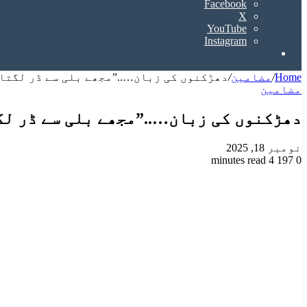
Facebook
X
YouTube
Instagram
Search
for
Home
/
مضامین
/
دھڑکنوں کی زبان…..”مجھے بلی سے ڈر لگتا
مضامین
دھڑکنوں کی زبان…..”مجھے بلی سے ڈر ل
نومبر 18, 2025
4 minutes read
197
0
Odnoklassniki
VKontakte
Facebook
LinkedIn
Pinterest
Tumblr
Pocket
Reddit
X