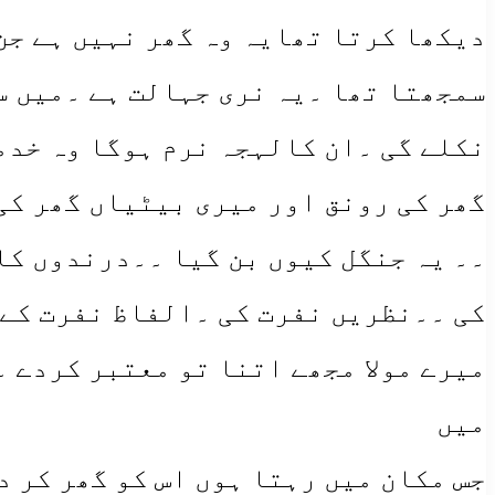
دیکھا کرتا تھایہ وہ گھر نہیں ہے جن 
سمجھتا تھا ۔یہ نری جہالت ہے ۔میں س
نکلے گی ۔ان کالہجہ نرم ہوگا وہ خدم
گھر کی رونق اور میری بیٹیاں گھر کی
۔۔ یہ جنگل کیوں بن گیا ۔۔درندوں کا
کی ۔۔نظریں نفرت کی ۔الفاظ نفرت کے
میرے مولا مجھے اتنا تو معتبر کردے 
میں
جس مکان میں رہتا ہوں اس کو گھر کر د