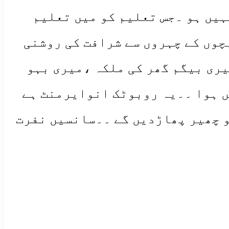
نہیں ہو ۔جس تعلیم کو میں تعلیم
چوں کے چہروں سے شرافت کی روشنی
ری بیگم گھر کی ملکہ ،میری بہو
ں ہوا ۔۔یہ روبوٹک انوایرمنٹ ہے
و چھیر پھاڑدیں گے ۔۔سانسیں نفرت