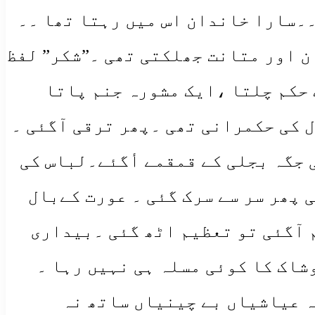
۔۔سارا خاندان اس میں رہتا تھا ۔۔
ن اور متانت جھلکتی تھی ۔”شکر” لفظ
 حکم چلتا ،ایک مشورہ جنم پاتا
 کی حکمرانی تھی ۔پھر ترقی آگئی ۔
 جگہ بجلی کے قمقمے أگئے۔لباس کی
 پھر سر سے سرک گئی ۔ عورت کےبال
 آگئی تو تعظیم اٹھ گئی ۔بیداری
اک کا کوئی مسلہ ہی نہیں رہا ۔
ہ عیاشیاں بے چینیاں ساتھ نہ