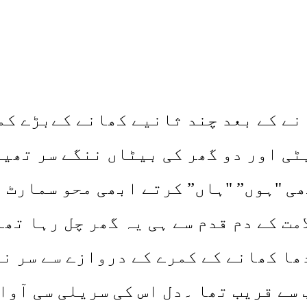
نے کے بعد چند ثانیے کھانے کےبڑے کم
ٹی اور دو گھر کی بیٹاں ننگے سر تھی
ی "ہوں” "ہاں” کرتے ابھی محو سمارٹ ف
مت کے دم قدم سے ہی یہ گھر چل رہا تھا
ھا کھانے کے کمرے کے دروازے سے سر نک
سے قریب تھا ۔دل اس کی سریلی سی آواز