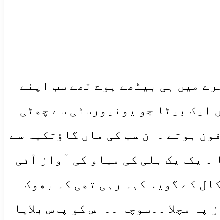
رے میں ہی بیٹھے ہوۓ تھے سب اپنے
ں ایک بیٹا جو یونیورسٹی سے چھٹی
ون ہوتے ۔ان سب کی ماں گاٶتکیہ سے
 ۔ یکایک بلی کی میاو کی آواز آئی
ال کے گویا کہہ رہی تھی کہ بھوک
 پہ مچلا ۔۔سوچا ۔۔اس کو پاس بلایا