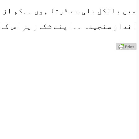
میں بالکل بلی سے ڈرتا ہوں ۔۔کم از 
انداز سنجیدہ ۔۔اپنے شکار پر اس کا 