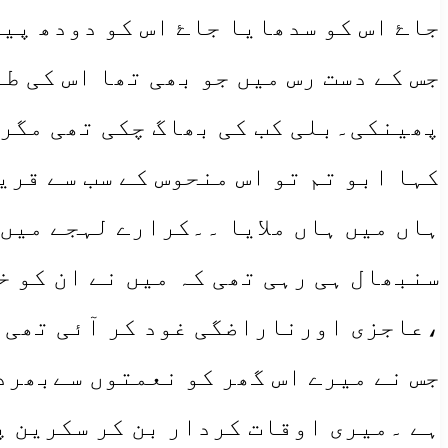
جاۓ اس کو سدھایا جاۓ اس کو دودھ پین
جس کے دست رس میں جو بھی تھا اس کی ط
پھینکی۔بلی کب کی بھاگ چکی تھی مگر 
کہا ابو تم تو اس منحوس کے سب سے قری
ہاں میں ہاں ملایا ۔۔کرارے لہجے میں
سنبھال ہی رہی تھی کہ میں نے ان کو 
،عاجزی اورناراضگی غود کر آئی تھی ۔
جس نے میرے اس گھر کو نعمتوں سےبھرد
ہے ۔میری اوقات کردار بن کر سکرین پ