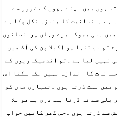
ا ہوں میں اپنے بچوں کے غرور سے
 ہے ۔انسانیت کا جنازہ نکل چکا ہے
 میں بلی بھوکا مرے وہاں پرانسانوں
تم سب تنہا ہو اکیلا پن کی آگ میں
ی نہیں لیا ہے ۔تم اندھیکاریوں کے
حسانات کا اندازہ نہیں لگا سکتا اس
 میں بہت ڈرتا ہوں ۔تمہاری ماں کو
بلی سے نہ ڈرنا بہادری ہے تو بلا
ش سے ڈرتا ہوں ۔جس گھر کامیں خواب