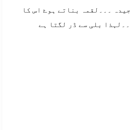
جیدہ ۔۔۔لقمہ بناتے ہوۓ اس کا
۔لہذا بلی سے ڈر لگتا ہے