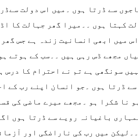
اجوں سے ڈرتا ہوں ۔میں اس دولت سےڈرت
ت کہتا ہوں ۔۔میرا گھر جہالت کا اڈہ
اس میں ابھی انسانیت زندہ ہے جس گھر
ں مجھے ڈس رہی ہیں ۔۔سب کے ہوتے ہوۓ 
ہیں سونگھی ہے تم نے احترام کا درس ہ
 سے ڈرتا ہوں ۔جو انسان اپنے رب کے ا
و نا شکرا ہو ۔مجھے میرے ماضی کی قسم
مہاری باغیانہ رویے سے ڈرتا ہوں اگر 
۔۔لیکن میں رب کی ناراضگی اور آزمائ