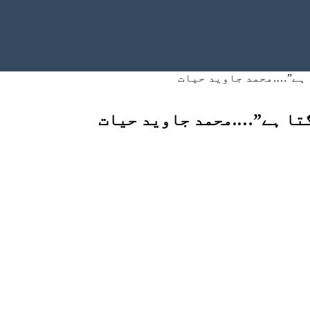
 ہے”….محمد جاوید حیات
گتا ہے”….محمد جاوید حیات