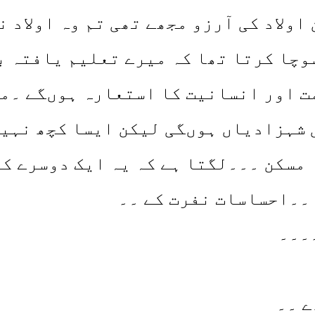
اولاد کی آرزو مجھے تھی تم وہ اولاد 
وچا کرتا تھا کہ میرے تعلیم یافتہ ب
ت اور انسانیت کا استعارہ ہوںگے ۔می
 شہزادیاں ہوںگی لیکن ایسا کچھ نہی
 مسکن ۔۔۔لگتا ہے کہ یہ ایک دوسرے ک
 ۔۔احساسات نفرت کے ۔۔
۔۔۔۔
ے ۔۔