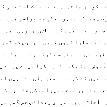
ے کو دی جاۓ۔۔۔۔ سب نے یک لخت بلی ک
رف پھینکا ۔بہو بیٹی بد حواسی میں اپ
صلواتیں تھیں کہ سناٸی جارہی تھیں ۔
ب تھے مارا کیوں نہیں اس نجس کو گھر 
 فرمائی۔۔۔بلی سے ڈرتا ہے ۔۔بیٹی نے
خأموش رہنے کا اشارہ کیا میرے چہرے پ
۔میں نے کہا ۔۔۔میں بلی سے نہیں الل
یا ہے ۔ہر لمحے میرا ماضی شکر بن کر
ہ آجاتی ہیں۔میری پیدائش جس گھر میں