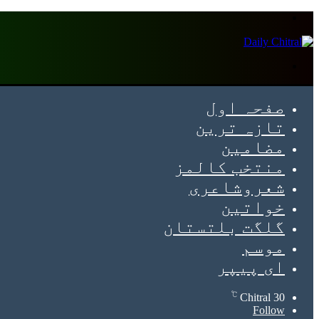
Menu
Search
for
صفحہ اول
تازہ ترین
مضامین
منتخب کالمز
شعروشاعری
خواتین
گلگت بلتستان
موسم
ای پیپر
℃
Chitral
30
Follow