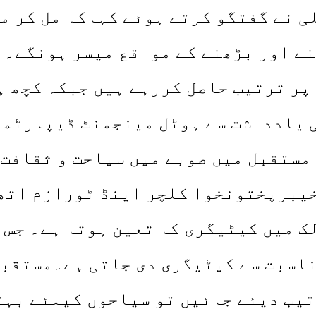
 نے گفتگو کرتے ہوئے کہاکہ مل کر م
ے اور بڑھنے کے مواقع میسر ہونگے۔ 
پر ترتیب حاصل کررہے ہیں جبکہ کچھ 
 یادداشت سے ہوٹل مینجمنٹ ڈیپارٹم
مستقبل میں صوبے میں سیاحت و ثقافت 
یبرپختونخوا کلچر اینڈ ٹورازم اتھا
 میں کیٹیگری کا تعین ہوتا ہے۔ جس 
ناسبت سے کیٹیگری دی جاتی ہے۔مستقبل
تیب دیئے جائیں تو سیاحوں کیلئے بہت