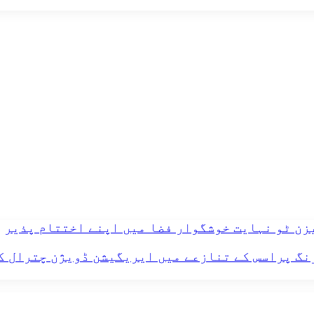
یزن ٹو نہایت خوشگوار فضا میں اپنے اختتام پذیر
مختلف کاموں کی ٹینڈرنگ پراسس کے تنازعے میں ایریگیشن ڈوی