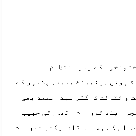
ختونخوا کے زیر انتظام
 ہوٹل مینجمنٹ جامعہ پشاور کے
ت و ثقافت ڈاکٹر عبدالصمد بھی
چر اینڈ ٹورازم اتھارٹی حبیب
۔ ان کے ہمراہ ڈائریکٹر ٹورازم