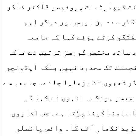
نٹ ڈیپارٹمنٹ پروفیسر ڈاکٹر ذاکر
ٹر سعد بن اویس اور دیگر اہم
تگو کرتے ہوئے کہا کہ جامعہ
 ساتھ مختصر کورسز ترتیب دے تاکہ
جمنٹ تک محدود نہیں بلکہ ایڈونچر
ر شعبوں تک بڑھایا جائے۔ جامعہ سے
میسر ہونگے۔ انہوں نے کہا کہ
ا سامنا کرنا پڑتا ہے۔ جب اداروں
زید نکھار آئے گا۔ وائس چانسلر