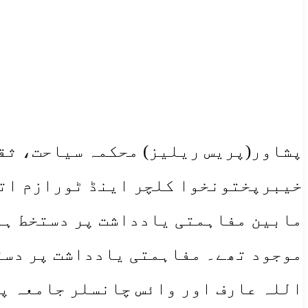
پشاور(پریس ریلیز) محکمہ سیاحت، ثق
خیبرپختونخوا کلچر اینڈ ٹورازم اتھ
مابین مفاہمتی یادداشت پر دستخط ہو
موجود تھے۔ مفاہمتی یادداشت پر دست
اللہ عارف اور وائس چانسلر جامعہ پ