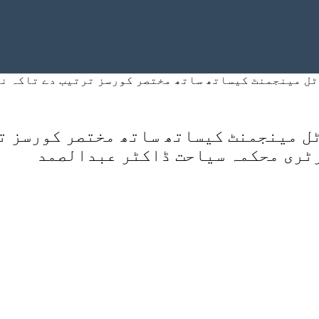
ل مینجمنٹ کیساتھ ساتھ مختصر کورسز ترتیب دے تاکہ نو
ل مینجمنٹ کیساتھ ساتھ مختصر کورسز ت
رٹری محکمہ سیاحت ڈاکٹر عبدالصمد