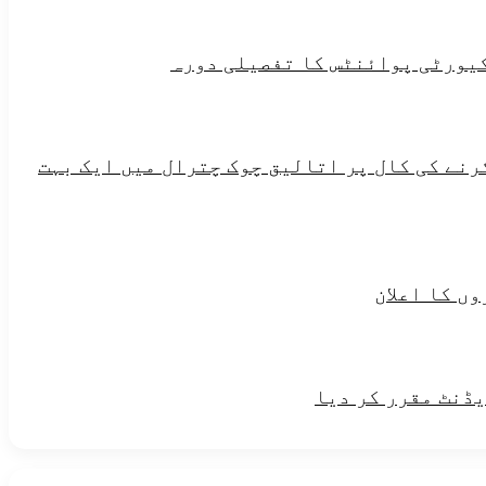
یورٹی پوائنٹس کا تفصیلی دورہ
رنے کی کال پر اتالیق چوک چترال میں ایک بہت
ں کا اعلان
یڈنٹ مقرر کر دیا