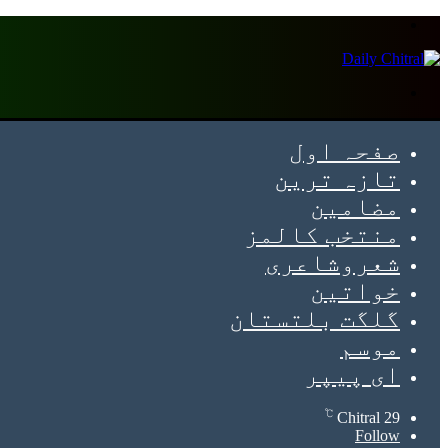
Menu
Search
for
صفحہ اول
تازہ ترین
مضامین
منتخب کالمز
شعروشاعری
خواتین
گلگت بلتستان
موسم
ای پیپر
℃
Chitral
29
Follow