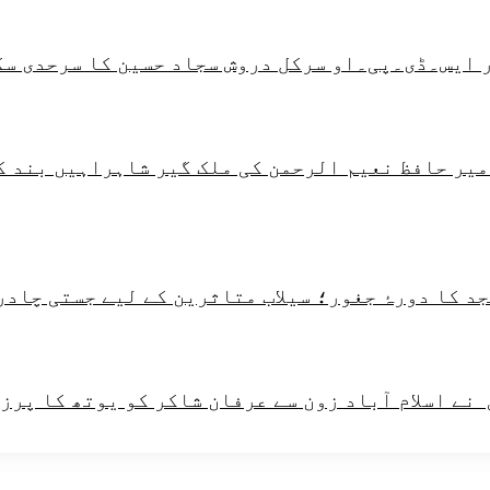
 ایس۔ڈی۔پی۔او سرکل دروش سجاد حسین کا سرحدی سک
امیر حافظ نعیم الرحمن کی ملک گیر شاہراہیں بند ک
 کا دورۂ جغور؛ سیلاب متاثرین کے لیے جستی چادرو
ے اسلام آباد زون سے عرفان شاکر کو یوتھ کا پرز