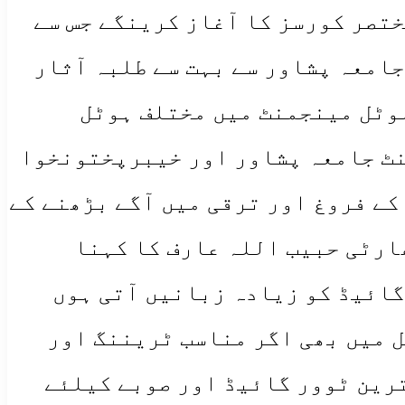
ختصر کورسز کا آغاز کرینگے جس سے
جامعہ پشاور سے بہت سے طلبہ آثار
ہوٹل مینجمنٹ میں مختلف ہوٹل
نٹ جامعہ پشاور اور خیبرپختونخوا
کے فروغ اور ترقی میں آگے بڑھنے کے
رٹی حبیب اللہ عارف کا کہنا
گائیڈ کو زیادہ زبانیں آتی ہوں
 میں بھی اگر مناسب ٹریننگ اور
رین ٹوور گائیڈ اور صوبے کیلئے