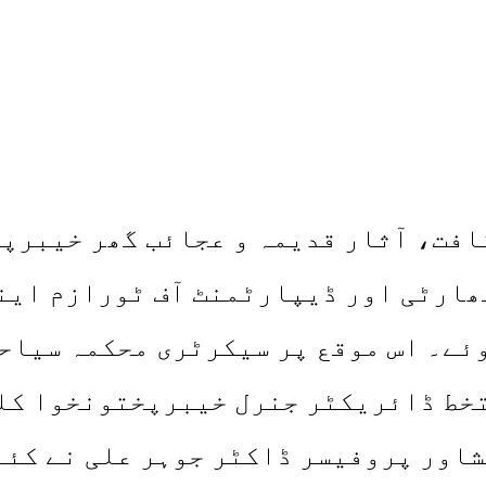
افت، آثار قدیمہ و عجائب گھر خیبرپ
ارٹی اور ڈیپارٹمنٹ آف ٹورازم اینڈ
ئے۔ اس موقع پر سیکرٹری محکمہ سیاح
خط ڈائریکٹر جنرل خیبرپختونخوا کل
شاور پروفیسر ڈاکٹر جوہر علی نے کئے