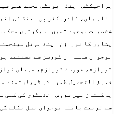
پراجیکٹس اینڈ ایونٹس محمد علی سید
اللہ جان، ڈائریکٹر پی اینڈ ڈی انج
شخصیات موجود تھیں۔ سیکرٹری محکمہ 
پشاور کا ٹورازم اینڈ ہوٹل مینجمنٹ
نوجوان طلبہ ان کورسز سے مستفید ہو
ٹورازم، فورسٹ ٹورازم، مہمان نوازی
فارغ التحصیل طلبہ کو ڈیپارٹمنٹ می
پاکستان میں سروس انڈسٹری کی کمی سے
سے تربیت یافتہ نوجوان نسل نکلے گی 