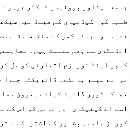
جامعہ پشاور پروفیسر ڈاکٹر جوہر علی
طلبہ کو اکیڈمیاں کی فیلڈ میں سیکھن
قدیمہ و عجائب گھر کے مختلف مقامات 
انڈسٹری سے بھی منسلک ہیں۔ مفاہمتی
کلچر اینڈ ٹورازم اتھارٹی کو مل کر 
مواقع میسر ہونگے۔ ڈائریکٹر جنرل خ
تھاکہ ٹوور گائیڈ کیلئے بیرون ممالک
اسے اے کیٹیگری اور باقی کو اس کے م
کورسز جامعہ پشاور کے اشتراک سے تر