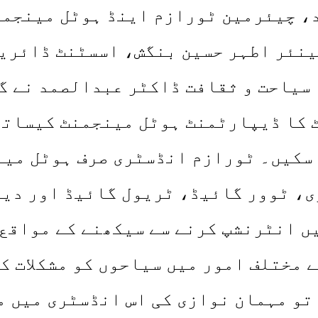
، چیئرمین ٹورازم اینڈ ہوٹل مینجم
ینئر اطہر حسین بنگش، اسسٹنٹ ڈائریک
سیاحت و ثقافت ڈاکٹر عبدالصمد نے گف
 کا ڈیپارٹمنٹ ہوٹل مینجمنٹ کیساتھ
 سکیں۔ ٹورازم انڈسٹری صرف ہوٹل مین
، ٹوور گائیڈ، ٹریول گائیڈ اور دیگ
ں انٹرنشپ کرنے سے سیکھنے کے مواقع 
 مختلف امور میں سیاحوں کو مشکلات ک
تو مہمان نوازی کی اس انڈسٹری میں م