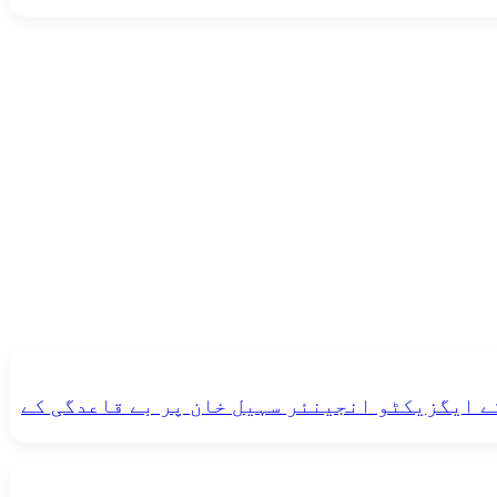
ژن چترال کے ایگزیکٹو انجینئر سہیل خان پر بے قاعدگی کے