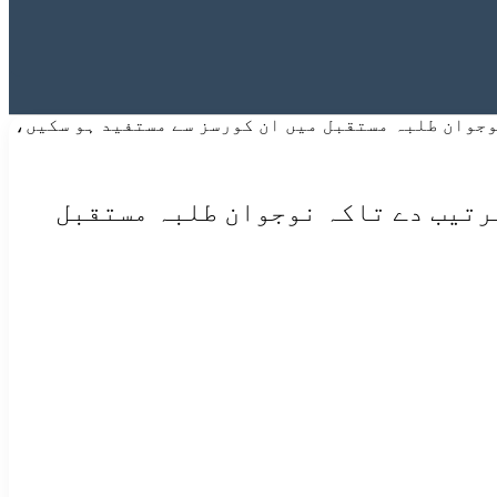
جوان طلبہ مستقبل میں ان کورسز سے مستفید ہو سکیں،
رتیب دے تاکہ نوجوان طلبہ مستقبل