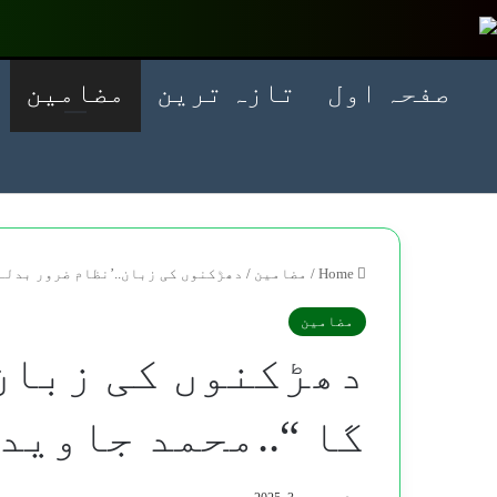
صفحہ اول
تازہ ترین
مضامین
Home
/
مضامین
/
دھڑکنوں کی زبان..’نظام ضرور بدلے 
مضامین
دھڑکنوں کی زبان.
گا “..محمد جاوید