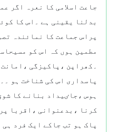
جاعت اسلامی کا نعرہ اگر عم
بدلنا یقینی ہے ۔اس کا کوئی
پراس جماعت کا نمائندہ تصور
مطمین ہوں کہ اس کو مسیحاس
۔کھراپن ،پاکیزگی ،امانت د
پاسداری اس کی شناخت ہو ۔۔ل
ہوس ،جاٸیداد بنانے کا شوق
کرنا ،بدعنوانی ،اقربا پرو
پاک ہو تب جاکے ایک فرد ہی 