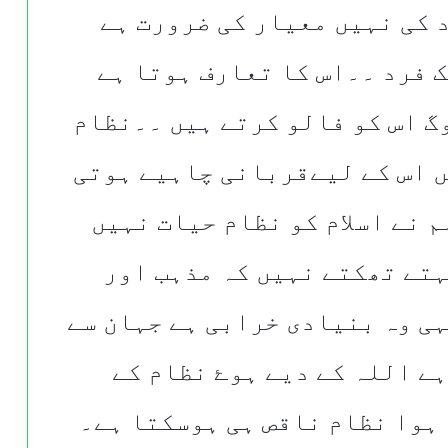
کی نہیں معیار کی ضرورت ہے
 فرد ۔۔اس کا تعارف ہوتا ہے
گ اس کو فالو کرتے ہیں ۔۔نظام
ں اس کے لیےقربانی چاہیے ہوتی
م نے اسلام کو نظام حیات نہیں
ہتے تھکتے نہیں کہ مذہب اور
ی وہ بنیادی خرابی ہے جہان سے
ے اللہ کے دیے ہوۓ نظام کے
ہوا نظام ناقص ہی ہوسکتا ہے۔