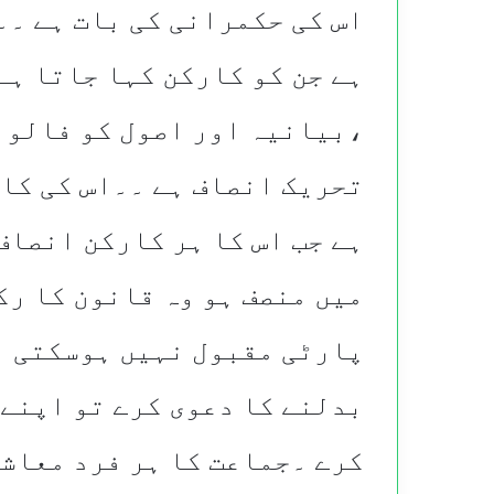
اس کی حکمرانی کی بات ہے ۔۔
ہے جن کو کارکن کہا جاتا ہے
،بیانیہ اور اصول کو فالو ک
تحریک انصاف ہے ۔۔اس کی کا
ہے جب اس کا ہر کارکن انصاف
میں منصف ہو وہ قانون کا رک
پارٹی مقبول نہیں ہوسکتی اس
بدلنے کا دعوی کرے تو اپنے 
کرے ۔جماعت کا ہر فرد معاشر