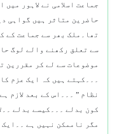
جماعت اسلامی نے لاہور میں 
حاضرین متاثر ہیں گواہی دی
تھا۔ملک بھر سے جماعت کے ک
سے تعلق رکھنے والے لوگ حاض
موضوعات سے لے کر مقررین تک
۔۔۔کہتے ہیں کہ ایک عزم کا 
نظام ” ۔۔۔اس کے بعد لازم ہ
کون بدلے ۔۔۔کیسے بدلے ۔۔لا
مگر ناممکن نہیں ہے ۔۔ایک 