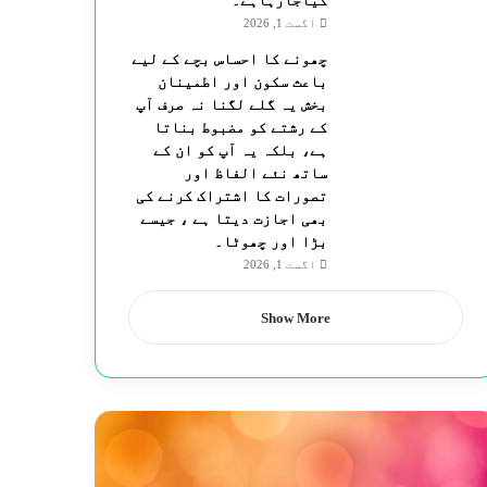
کیاجارہاہے۔
اگست 1, 2026
چھونے کا احساس بچے کے لیے
باعث سکون اور اطمینان
بخش یہ گلے لگنا نہ صرف آپ
کے رشتے کو مضبوط بناتا
ہے، بلکہ یہ آپ کو ان کے
ساتھ نئے الفاظ اور
تصورات کا اشتراک کرنے کی
بھی اجازت دیتا ہے ، جیسے
بڑا اور چھوٹا۔
اگست 1, 2026
Show More