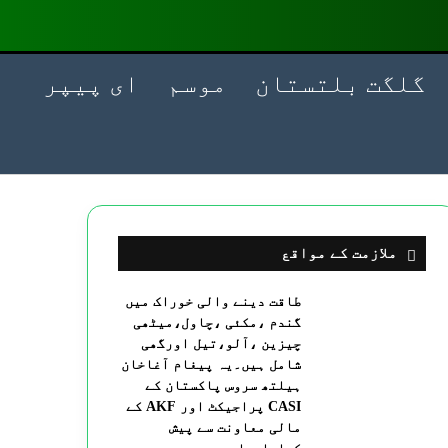
گلگت بلتستان
موسم
ای پیپر
ملازمت کے مواقع
طاقت دینے والی خوراک میں
گندم ،مکئی ،چاول،میٹھی
چیزین ،آلو،تیل اورگھی
شامل ہیں۔یہ پیغام آغاخان
ہیلتھ سروس پاکستان کے
CASI پراجیکٹ اور AKF کے
مالی معاونت سے پیش