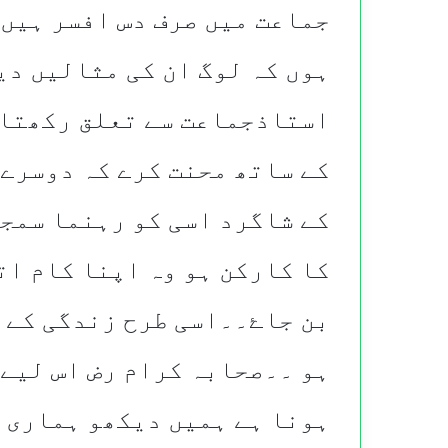
جماعت میں صرف دس افسر ہیں 
ہوں کہ لوگ ان کی مثالیں دی
استاذجماعت سے تعلق رکھتا 
کے ساتھ محنت کرے کہ دوسرے 
کے شاگرد اسی کو رہنما سمج
کا کارکن ہو وہ اپنا کام ات
بن جاۓ۔۔اسی طرح زندگی کے ہ
ہو ۔۔صحابہ کرام رض اس لیے
ہونا ہے ہمیں دیکھو ہماری 