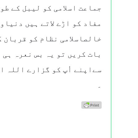
جماعت اسلامی کو لیبل کے طو
مفاد کو اڑے لاتے ہیں دنیاو
خالصاسلامی نظام کو قربان ک
بات کریں تو یہ بس نعرہ ہی 
سےاپنے أپ کو گزارے اللہ ان
۔