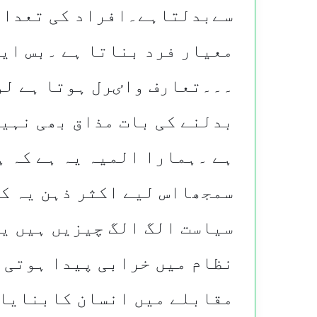
سےبدلتاہے۔افراد کی تعداد 
معیار فرد بناتا ہے ۔بس ایک
۔۔۔تعارف واٸرل ہوتا ہے لو
بدلنے کی بات مذاق بھی نہی
ہے ۔ہمارا المیہ یہ ہے کہ ہ
سمجھااس لیے اکثر ذہن یہ ک
سیاست الگ الگ چیزیں ہیں یہ
نظام میں خرابی پیدا ہوتی ہ
مقابلے میں انسان کابنایا 