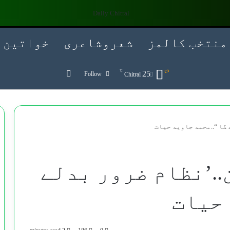
منتخب کالمز
شعروشاعری
خواتین
℃
Search for
25
Follow
Chitral
گا “..محمد جاوید حیات
.’نظام ضرور بدلے
 حیات