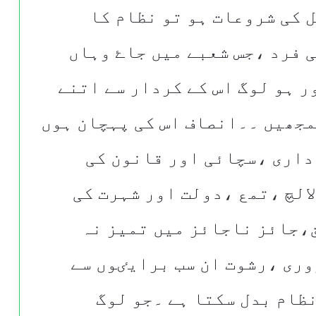
ل کی شروعات ہو تو نظام کا
 فرد ،جس شعبے میں جاۓ وہاں
 ہو لوگ اس کے کردار سے اتنے
مجھیں ۔۔انصاف اس کی پہچان ہوں
اری ،سچائی اور قانون کی
الچ ،تمع ،دولت اور شہرت کی
،جائز ناجائز میں تمیز نہ
ری ،رشوت ان سب برایٸوں سے
نظام بدل سکتا ہے ۔جو لوگ