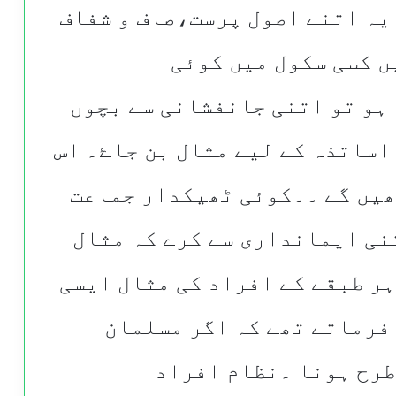
یہ اتنے اصول پرست،صاف و شفاف
ں کسی سکول میں کوئی
ہو تو اتنی جانفشانی سے بچوں
اساتذہ کے لیے مثال بن جاۓ۔ اس
ھیں گے ۔۔کوئی ٹھیکدار جماعت
نی ایمانداری سے کرے کہ مثال
ر طبقے کے افراد کی مثال ایسی
 فرماتے تھے کہ اگر مسلمان
طرح ہونا ۔نظام افراد