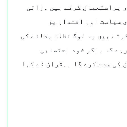
ر پراستعمال کرتے ہیں ۔زاتی
ی سیاست اور اقتدار پر
رتے ہیں وہ لوگ نظام بدلنے کی
رہے گا ۔اگر خود احتسابی
 کی مدد کرے گا ۔۔قران نے کہا