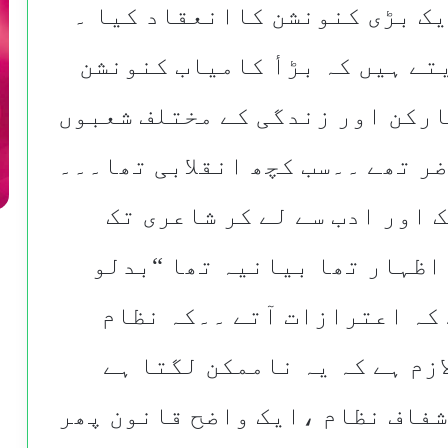
ایک بڑی کنونشن کاانعقاد کیا ۔
تے ہیں کہ بڑأ کامیاب کنونشن
ارکن اور زندگی کے مختلف شعبوں
ر تھے ۔۔سب کچھ انقلابی تھا۔۔۔
 اور ادب سے لے کر شاعری تک
اظہار تھا بیانیہ تھا “بدلو
ے کہ اعترازات آتے ۔۔کہ نظام
زم ہے کہ یہ ناممکن لگتا ہے
شفاف نظام ،ایک واضح قانون پھر