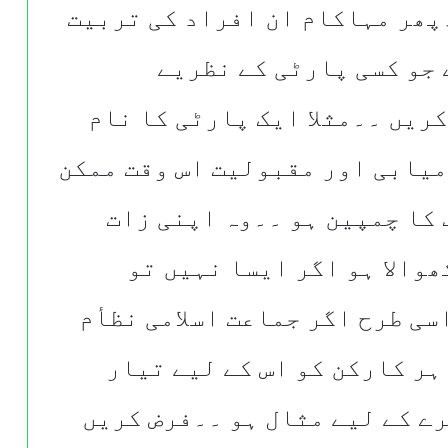
پھر مہاکام ان افراد کی تربیت
 جو کسی پارٹی کے نظریے
ریں ۔۔مثلا ایک پارٹی کا نام
میابی اور مقبولیت اس وقت ممکن
 کا چمپین ہو ۔۔وہ اپنی زات
ھوالا ہو اگر ایسا نہیں تو
ی طرح اگر جماعت اسلامی نظأم
ہر کارکن کو اس کے لیے تیار
ے کے لیے مثال ہو ۔۔فرض کریں