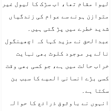
لیوا مقام تھا، اب سڑک کا لیول غیر
متوازن ہونے سے عوام کی زندگیاں
شدید خطرے میں پڑ گئی ہیں۔
عبدالحق نے مزید کہا کہ اچھینگول
نالے پر موجود کلوٹ بھی نہایت
خراب حالت میں ہے، جو کسی بھی وقت
کسی بڑے انسانی المیے کا سبب بن
سکتا ہے۔
انہوں نے باوثوق ذرائع کا حوالہ