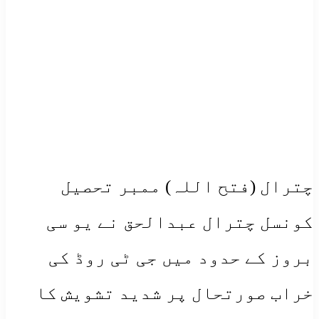
چترال (فتح اللہ) ممبر تحصیل
کونسل چترال عبدالحق نے یو سی
بروز کے حدود میں جی ٹی روڈ کی
خراب صورتحال پر شدید تشویش کا