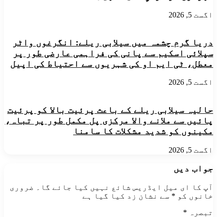
اگست 5, 2026
دریا گرم چشمہ میں سیلابی ریلے: انگرغوں واٹر
سپلائی اسکیم سے پانی کی فراہمی عارضی طور پر
معطل، ٹی ایم او کی شہریوں سے احتیاط کی اپیل
اگست 5, 2026
حالیہ سیلابی ریلے کے باعث پرئیت بالا کو پرئیت
پائیں سے ملانے والا مرکزی پل مکمل طور پر تباہ،
مکینوں کو شدید مشکلات کا سامنا
اگست 5, 2026
جواب دیں
آپ کا ای میل ایڈریس شائع نہیں کیا جائے گا۔
ضروری
خانوں کو
*
سے نشان زد کیا گیا ہے
تبصرہ
*