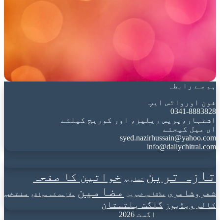
ہم سے رابطہ
فون اورواٹس ایپ
0341-8883828
اشتہار،پریس ریلیز، اور کوریج کیلئے
ای میل کیجئے
syed.nazirhussain@yahoo.com
info@dailychitral.com
تازہ ترین
خواتین کا صفحہ
تصاویر
مضامین
شعروشاعری
منتخب
علاقائی خبریں
ملازمت کے مواقع
گلگت بلتستان
کالم
ویڈیوز
اگست 2026