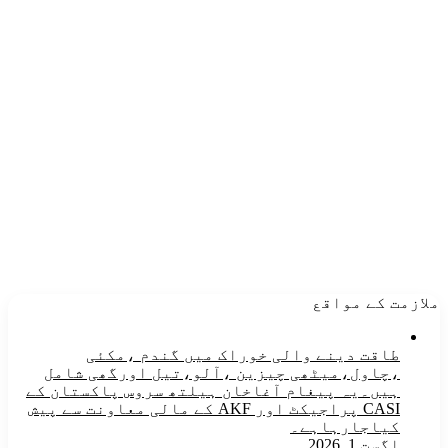
ملازمت کے مواقع
طاقت دینے والی خوراک میں گندم ،مکئی
،چاول،میٹھی چیزین ،آلو،تیل اورگھی شامل
ہیں۔یہ پیغام آغاخان ہیلتھ سروس پاکستان کے
CASI پراجیکٹ اور AKF کے مالی معاونت سے پیش
کیاجارہاہے۔
اگست 1, 2026