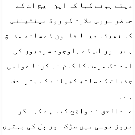
دیتے ہوئے کہا کہ این ایچ اے کے
حاضر سروس ملازم کو روڈ مینٹیننس
کا ٹھیکہ دینا قانون کے ساتھ مذاق
ہے، اور اس کے باوجود سردیوں کی
آمد تک مرمت کا کام نہ کرنا عوامی
جذبات کے ساتھ کھیلنے کے مترادف
ہے۔
عبدالحق نے واضح کیا ہے کہ اگر
بروز یوسی میں سڑک اور پل کی بہتری