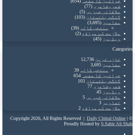
خواتین کا صفحہ
(654)
شعروشاعری
(77)
علاقائی خبریں
(5)
گلگت بلتستان
(103)
مضامین
(3,695)
منتخب کالم
(39)
ملازمت کے مواقع
(2)
ویڈیوز
(45)
Categories
تازہ ترین
12,736
مضامین
3,695
منتخب کالم
39
خواتین کا صفحہ
654
گلگت بلتستان
103
شعروشاعری
77
ویڈیوز
45
علاقائی خبریں
5
تصاویر
3
ملازمت کے مواقع
2
Daily Chitral Online
|
© Copyright 2026, All Rights Reserved |
Proudly Hosted by
S.Sabir Ali Shah
Facebook