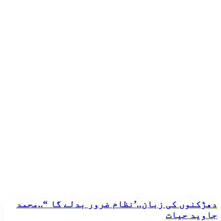
دھڑکنوں
دھڑکنوں کی زبان..’نظام ضرور بدلے گا “..محمد
کی
جاوید حیات
زبان..’نظام