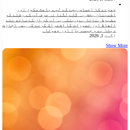
چھونے کا احساس بچے کے لیے باعث سکون اور
اطمینان بخش یہ گلے لگنا نہ صرف آپ کے رشتے کو
مضبوط بناتا ہے، بلکہ یہ آپ کو ان کے ساتھ نئے
الفاظ اور تصورات کا اشتراک کرنے کی بھی اجازت
دیتا ہے ، جیسے بڑا اور چھوٹا۔
اگست 1, 2026
Show More