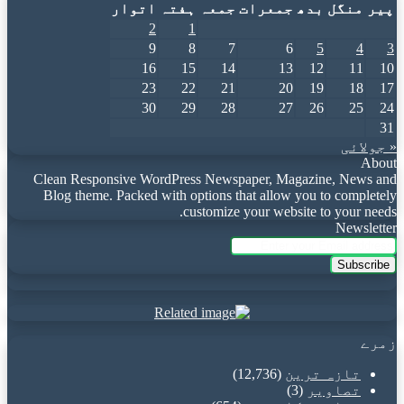
پیر
منگل
بدھ
جمعرات
جمعہ
ہفتہ
اتوار
2
1
9
8
7
6
5
4
3
16
15
14
13
12
11
10
23
22
21
20
19
18
17
30
29
28
27
26
25
24
31
« جولائی
About
Clean Responsive WordPress Newspaper, Magazine, News and
Blog theme. Packed with options that allow you to completely
customize your website to your needs.
Newsletter
Enter
your
Email
address
زمرے
تازہ ترین
(12,736)
تصاویر
(3)