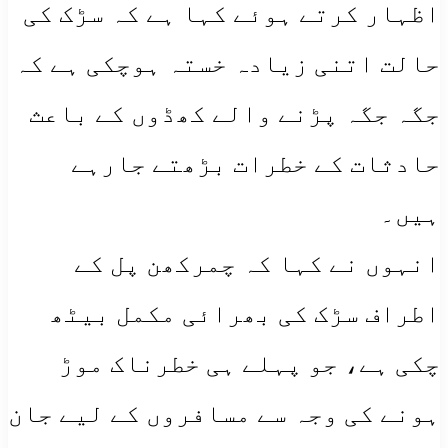
اظہار کرتے ہوئے کہا ہے کہ سڑک کی
حالت اتنی زیادہ خستہ ہوچکی ہے کہ
جگہ جگہ پڑنے والے کھڈوں کے باعث
حادثات کے خطرات بڑھتے جارہے
ہیں۔
انہوں نے کہا کہ چمرکھن پل کے
اطراف سڑک کی بھرائی مکمل بیٹھ
چکی ہے، جو پہلے ہی خطرناک موڑ
ہونے کی وجہ سے مسافروں کے لیے جان