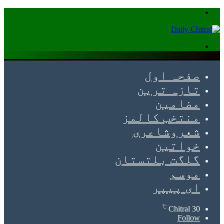
Menu
Search
for
صفحہ اول
تازہ ترین
مضامین
منتخب کالمز
شعروشاعری
خواتین
گلگت بلتستان
موسم
ای پیپر
℃
Chitral
30
Follow