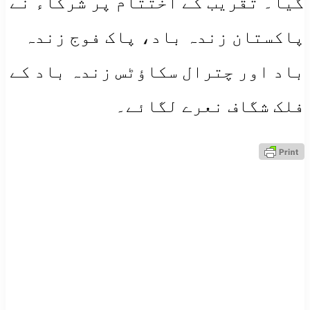
گیا۔ تقریب کے اختتام پر شرکاء نے
پاکستان زندہ باد، پاک فوج زندہ
باد اور چترال سکاؤٹس زندہ باد کے
فلک شگاف نعرے لگائے۔