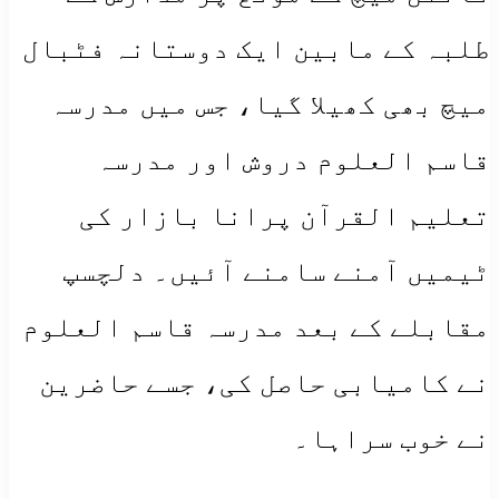
طلبہ کے مابین ایک دوستانہ فٹبال
میچ بھی کھیلا گیا، جس میں مدرسہ
قاسم العلوم دروش اور مدرسہ
تعلیم القرآن پرانا بازار کی
ٹیمیں آمنے سامنے آئیں۔ دلچسپ
مقابلے کے بعد مدرسہ قاسم العلوم
نے کامیابی حاصل کی، جسے حاضرین
نے خوب سراہا۔