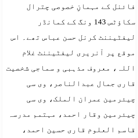
فائنل کے مہمانِ خصوصی چترال
سکاؤٹس 143 ونگ کے کمانڈر
لیفٹیننٹ کرنل حسن عباس تھے۔ اس
موقع پر آنریری لیفٹیننٹ غلام
اللہ، معروف مذہبی و سماجی شخصیت
قاری جمال عبدالناصر، وی سی
چیئرمین عمران الملک، وی سی
چیئرمین وقار احمد، مہتمم مدرسہ
قاسم العلوم قاری حسین احمد،