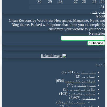
30
29
28
27
26
25
24
31
« جولائی
About
Clean Responsive WordPress Newspaper, Magazine, News and
Blog theme. Packed with options that allow you to completely
customize your website to your needs.
Newsletter
Enter
your
Email
address
زمرے
تازہ ترین
(12,741)
تصاویر
(3)
خواتین کا صفحہ
(654)
شعروشاعری
(77)
علاقائی خبریں
(5)
گلگت بلتستان
(103)
مضامین
(3,697)
منتخب کالم
(39)
ملازمت کے مواقع
(2)