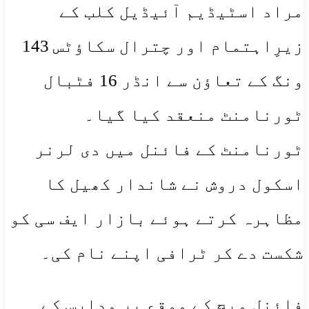
مراد اسٹیڈیم آئیڈیل کلب کے
زیرِاہتمام اور چترال سکاؤٹس 143
ونگ کے تعاؤن سے انڈر 16 فٹبال
ٹورنامنٹ منعقد کیا گیا۔
ٹورنامنٹ کے فائنل میں دی لرنر
اسکول دروش نے شاندار کھیل کا
مظاہرہ کرتے ہوئے بازار ایف سی کو
شکست دے کر ٹرافی اپنے نام کی۔
فائنل میچ کے موقع پر مدارس کے