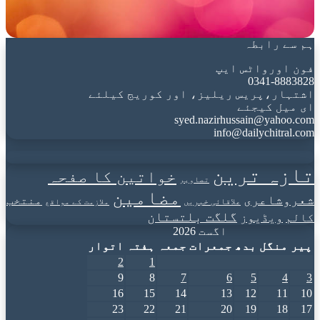
ہم سے رابطہ
فون اورواٹس ایپ
0341-8883828
اشتہار،پریس ریلیز، اور کوریج کیلئے
ای میل کیجئے
syed.nazirhussain@yahoo.com
info@dailychitral.com
تازہ ترین
خواتین کا صفحہ
تصاویر
مضامین
شعروشاعری
منتخب
علاقائی خبریں
ملازمت کے مواقع
گلگت بلتستان
کالم
ویڈیوز
اگست 2026
پیر
منگل
بدھ
جمعرات
جمعہ
ہفتہ
اتوار
2
1
9
8
7
6
5
4
3
16
15
14
13
12
11
10
23
22
21
20
19
18
17