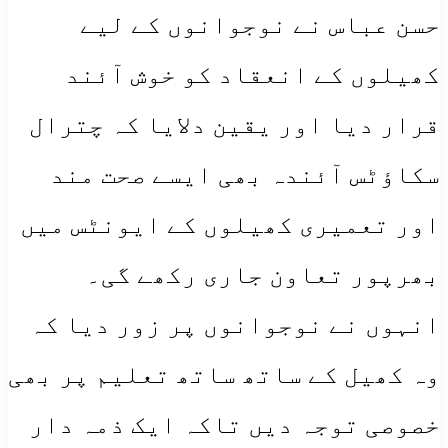
حسن عباس نے نوجوانوں کے لیے
کھیلوں کے انعقاد کو خوش آئند
قرار دیا اور یقین دلایا کہ چترال
سکاؤٹس آئندہ بھی ایسے صحت مند
اور تعمیری کھیلوں کے ایونٹس میں
بھرپور تعاون جاری رکھے گی۔
انہوں نے نوجوانوں پر زور دیا کہ
وہ کھیل کے ساتھ ساتھ تعلیم پر بھی
خصوصی توجہ دیں تاکہ ایک ذمہ دار