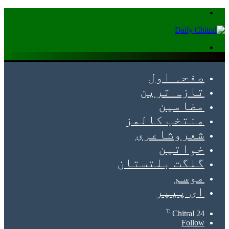
Menu
Search
for
صفحہ اول
تازہ ترین
مضامین
منتخب کالمز
شعروشاعری
خواتین
گلگت بلتستان
موسم
ای پیپر
℃
Chitral
24
Follow