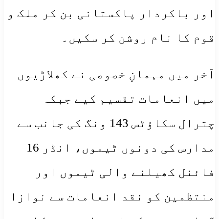
اور باکردار پاکستانی بن کر ملک و
قوم کا نام روشن کر سکیں۔
آخر میں مہمانِ خصوصی نے کھلاڑیوں
میں انعامات تقسیم کیے جبکہ
چترال سکاؤٹس 143 ونگ کی جانب سے
مدارس کی دونوں ٹیموں، انڈر 16
فائنل کھیلنے والی ٹیموں اور
منتظمین کو نقد انعامات سے نوازا