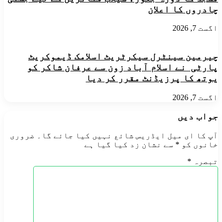
چادروں کا اعلان
اگست 7, 2026
چیرمین سینٹرل سیکرٹریٹ اسلامک ڈیموکریٹ
پارٹی نے اسلام آباد زون سے عرفان شاکر کو
یوتھ کا پرزیڈنٹ مقرر کر دیا
اگست 7, 2026
جواب دیں
آپ کا ای میل ایڈریس شائع نہیں کیا جائے گا۔
ضروری
خانوں کو
*
سے نشان زد کیا گیا ہے
تبصرہ
*