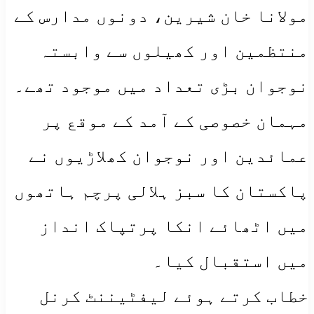
مولانا خان شیرین، دونوں مدارس کے
منتظمین اور کھیلوں سے وابستہ
نوجوان بڑی تعداد میں موجود تھے۔
مہمان خصوصی کے آمد کے موقع پر
عمائدین اور نوجوان کھلاڑیوں نے
پاکستان کا سبز ہلالی پرچم ہاتھوں
میں اٹھائے انکا پرتپاک انداز
میں استقبال کیا۔
خطاب کرتے ہوئے لیفٹیننٹ کرنل