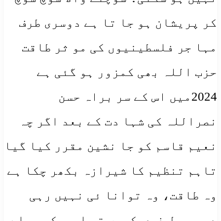
کر پریشان ہو جا تا ہے دوسری طرف
مہا جر فلسطینیوں کی مو ثر طاقت
حزب اللہ بھی کمزور ہو گئی ہے
2024میں اس کے سر براہ حسن
نصراللہ کی شہا دت کے بعد اگر چہ
نعیم قاسم کو جا نشین مقرر کیا گیا
تاہم تنظیم کا شیرازہ بکھر چکا ہے
وہ طاقت، وہ توانا ئی نہیں رہی
دوسری طرف دیکھیں تو امریکہ پہلے