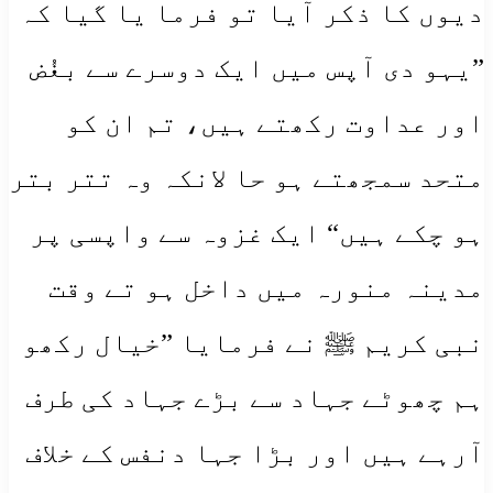
دیوں کا ذکر آیا تو فرما یا گیا کہ
”یہو دی آپس میں ایک دوسرے سے بغُض
اور عداوت رکھتے ہیں، تم ان کو
متحد سمجھتے ہو حا لانکہ وہ تتر بتر
ہو چکے ہیں“ ایک غزوہ سے واپسی پر
مدینہ منورہ میں داخل ہو تے وقت
نبی کریم ﷺ نے فرمایا ”خیال رکھو
ہم چھوٹے جہاد سے بڑے جہاد کی طرف
آرہے ہیں اور بڑا جہا دنفس کے خلاف