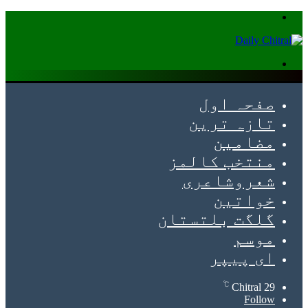
Menu
Search
for
صفحہ اول
تازہ ترین
مضامین
منتخب کالمز
شعروشاعری
خواتین
گلگت بلتستان
موسم
ای پیپر
℃
Chitral
29
Follow