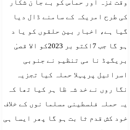
وقت غزہ اور حماس کو بے جا ن شکار
کی طرح امریکہ کے سامنے ڈال دیا
گیا ہے، اخبار بین حلقوں کو یا د
ہو گا جب 7اکتو بر 2023کو الا قصیٰ
بریگیڈ نا می تنظیم نے جنوبی
اسرائیل پرپہلا حملہ کیا تجزیہ
نگا روں نے خد شہ ظا ہر کیا تھا کہ
یہ حملہ فلسطینی مسلما نوں کے خلاف
خود کش قدم ثا بت ہو گا پھر ایسا ہی