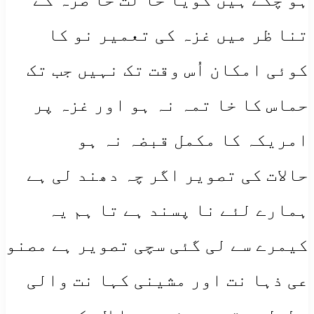
تنا ظر میں غزہ کی تعمیر نو کا
کوئی امکان اُس وقت تک نہیں جب تک
حماس کا خا تمہ نہ ہو اور غزہ پر
امریکہ کا مکمل قبضہ نہ ہو
حالات کی تصویر اگر چہ دھند لی ہے
ہمارے لئے نا پسند ہے تا ہم یہ
کیمرے سے لی گئی سچی تصویر ہے مصنو
عی ذہا نت اور مشینی کہا نت والی