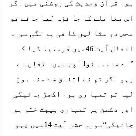
ہوا قرآن وحدیث کی روشنی میں اگر
اس معا ملے کا جا ئزہ لیا جائے تو
محص دو مثا لیں کا فی ہو نگی سورہ
انفال آیت 46میں فرمایا گیا کہ
”اے مسلما نو! آپس میں اتفاق سے
رہو اگر تم نے اتفاق سے منہ موڑ
لیا تو تمہا ری ہوا اکھڑ جائیگی
اور دشمن پر تمہاری ہیبت ختم ہو
جائیگی“سورہ حشر آیت 14میں یہو