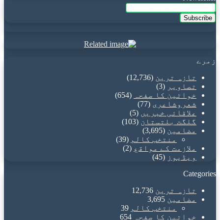
Enter
your
Email
address
زمرے
تازہ ترین
(12,736)
تصاویر
(3)
خواتین کا صفحہ
(654)
شعروشاعری
(77)
علاقائی خبریں
(5)
گلگت بلتستان
(103)
مضامین
(3,695)
منتخب کالم
(39)
ملازمت کے مواقع
(2)
ویڈیوز
(45)
Categories
تازہ ترین
12,736
مضامین
3,695
منتخب کالم
39
خواتین کا صفحہ
654