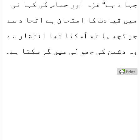
جہا د ہے“ غزہ اور حماس کی کہا نی
میں قیادت کا امتحان ہے اتحا د سے
جو کچھ ہا تھ آسکتا تھا انتشار سے
وہ دشمن کی جھو لی میں گر سکتا ہے۔