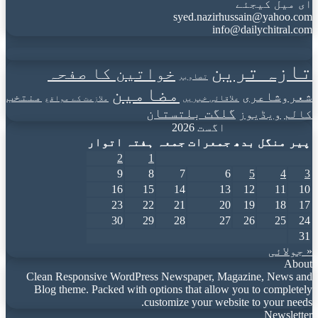
ای میل کیجئے
syed.nazirhussain@yahoo.com
info@dailychitral.com
تازہ ترین
خواتین کا صفحہ
تصاویر
مضامین
شعروشاعری
منتخب
علاقائی خبریں
ملازمت کے مواقع
گلگت بلتستان
کالم
ویڈیوز
اگست 2026
پیر
منگل
بدھ
جمعرات
جمعہ
ہفتہ
اتوار
2
1
9
8
7
6
5
4
3
16
15
14
13
12
11
10
23
22
21
20
19
18
17
30
29
28
27
26
25
24
31
« جولائی
About
Clean Responsive WordPress Newspaper, Magazine, News and
Blog theme. Packed with options that allow you to completely
customize your website to your needs.
Newsletter