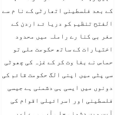
کے بعد فلسطینی اتھارٹی کے نا م سے
الفتح تنظیم کو دریا ئے اردن کے
مغر بی کنا رے راملہ میں محدود
اختیارات کے ساتھ حکومت ملی تو
حماس نے بغا وت کر کے غزہ کی چھوٹی
سی پٹی میں اپنی الگ حکومت قائم کی
دونوں میں ایسی ہی دشمنی ہے جیسی
فلسطینی اور اسرائیلی اقوام کی
آپس میں دشمنی چلی آرہی ہے اور