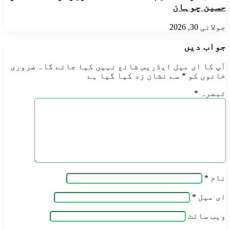
حسین چوہان
جولائی 30, 2026
جواب دیں
آپ کا ای میل ایڈریس شائع نہیں کیا جائے گا۔
ضروری
خانوں کو
*
سے نشان زد کیا گیا ہے
تبصرہ
*
نام
*
ای میل
*
ویب‌ سائٹ