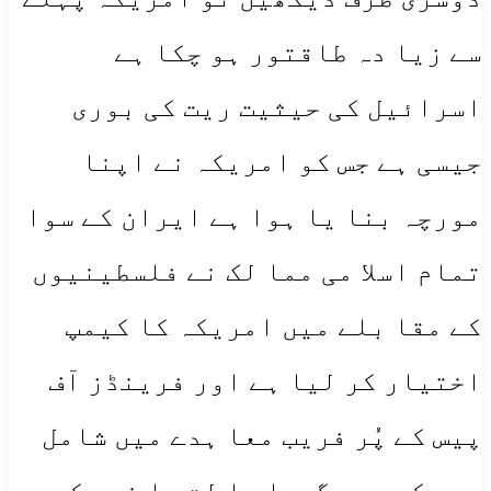
سے زیا دہ طاقتور ہو چکا ہے
اسرائیل کی حیثیت ریت کی بوری
جیسی ہے جس کو امریکہ نے اپنا
مورچہ بنا یا ہوا ہے ایران کے سوا
تمام اسلا می مما لک نے فلسطینیوں
کے مقا بلے میں امریکہ کا کیمپ
اختیار کر لیا ہے اور فرینڈز آف
پیس کے پُر فریب معا ہدے میں شامل
ہو چکے ہیں گویا حا لت حا ضرہ کے