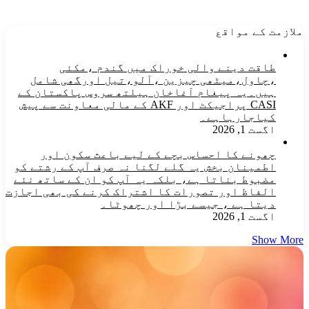
ملازمت کے مواقع
طاقت دینے والی خوراک میں گندم ،مکئی
،چاول،میٹھی چیزین ،آلو،تیل اورگھی شامل
ہیں۔یہ پیغام آغاخان ہیلتھ سروس پاکستان کے
CASI پراجیکٹ اور AKF کے مالی معاونت سے پیش
کیاجارہاہے۔
اگست 1, 2026
چھونے کا احساس بچے کے لیے باعث سکون اور
اطمینان بخش یہ گلے لگنا نہ صرف آپ کے رشتے کو
مضبوط بناتا ہے، بلکہ یہ آپ کو ان کے ساتھ نئے
الفاظ اور تصورات کا اشتراک کرنے کی بھی اجازت
دیتا ہے ، جیسے بڑا اور چھوٹا۔
اگست 1, 2026
Show More