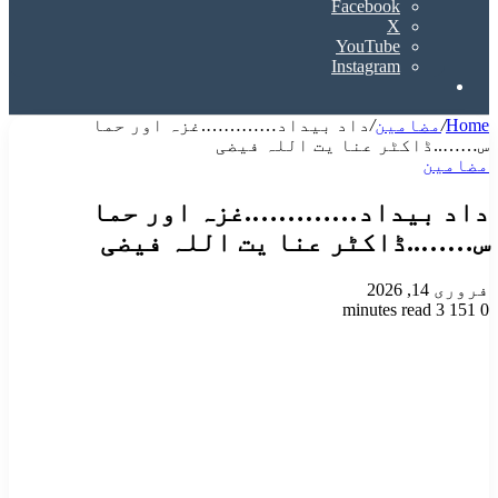
Facebook
X
YouTube
Instagram
Search
for
Home
/
مضامین
/
داد بیداد………….غزہ اور حما
س……..ڈاکٹر عنا یت اللہ فیضی
مضامین
داد بیداد………….غزہ اور حما
س……..ڈاکٹر عنا یت اللہ فیضی
فروری 14, 2026
3 minutes read
151
0