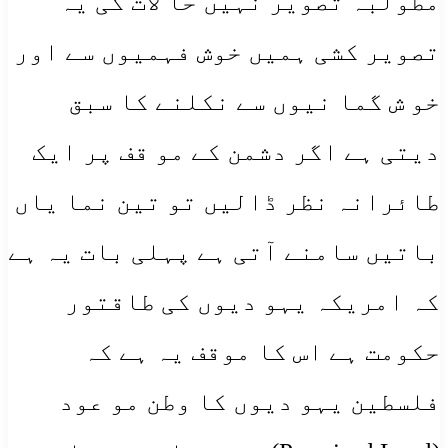
مطولبہ تصویر نہیں حا لات کی یہ
تصویر کشی ہمیں خوش فہمیوں سے اور
خو ش گما نیوں سے نکلنے کا سبق
دیتی ہے اگر دشمن کے مو قف پر ایک
طائرانہ نظر ڈالیں تو تین نما یاں
باتیں سامنے آتی ہے پہلی بات یہ ہے
کہ امریکہ یہو دیوں کی طاقتور
حکومت ہے اس کا موقف یہ ہے کہ
فلسطین یہو دیوں کا وطن مو عود