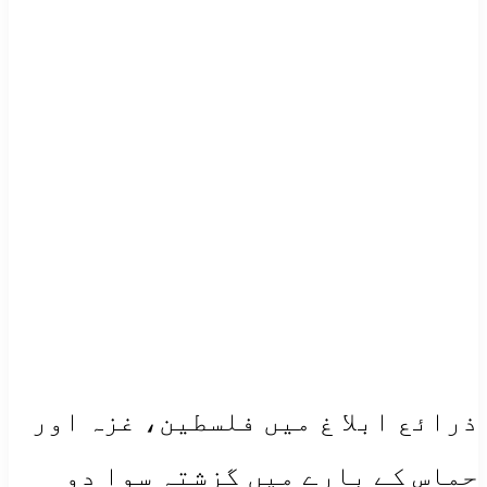
ذرائع ابلا غ میں فلسطین، غزہ اور
حماس کے بارے میں گزشتہ سوا دو