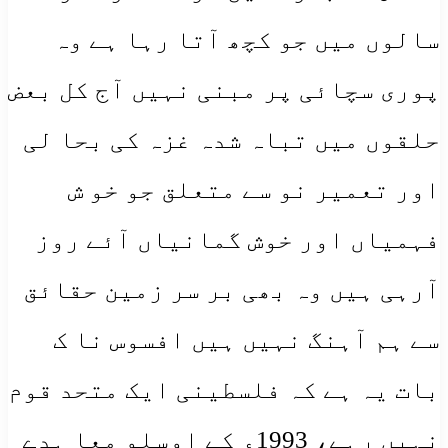
سالوں میں جو کچھ آتا رہا ہے وہ
پوری سچائی پر مبنی نہیں آج کل بعض
حلقوں میں تباہ شدہ غزہ کی بحا لی
اور تعمیر نو سے متعلق جو خو ش
فہمیاں اور خوش گمانیاں آئے روز
آرہی ہیں وہ بھی بر سر زمین حقائق
سے ہم آہنگ نہیں ہیں افسوس نا ک
بات یہ ہے کہ فلسطینی ایک متحد قوم
نہیں رہے، 1993ء کے اوسلو معا ہدے