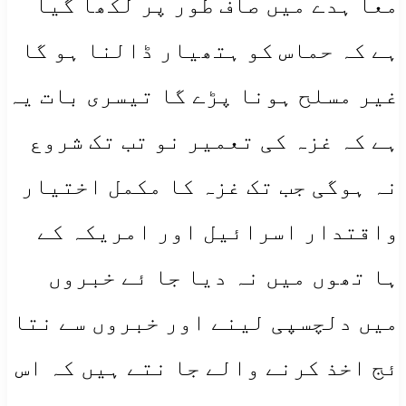
معا ہدے میں صاف طور پر لکھا گیا
ہے کہ حماس کو ہتھیار ڈالنا ہو گا
غیر مسلح ہونا پڑے گا تیسری بات یہ
ہے کہ غزہ کی تعمیر نو تب تک شروع
نہ ہوگی جب تک غزہ کا مکمل اختیار
واقتدار اسرائیل اور امریکہ کے
ہا تھوں میں نہ دیا جا ئے خبروں
میں دلچسپی لینے اور خبروں سے نتا
ئج اخذ کرنے والے جا نتے ہیں کہ اس