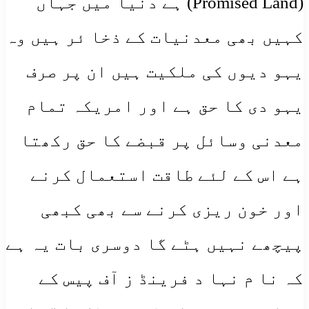
(Promised Land) ہے دنیا میں جہاں
کہیں بھی معدنیات کے ذخا ئر ہیں وہ
یہو دیوں کی ملکیت ہیں ان پر صرف
یہو دی کا حق ہے اور امریکہ تمام
معدنی وسائل پر قبضے کا حق رکھتا
ہے اس کے لئے طاقت استعمال کرنے
اور خون ریزی کرنے سے بھی کبھی
پیچھے نہیں ہٹے گا دوسری بات یہ ہے
کہ نا م نہا د فرینڈ ز آف پیس کے