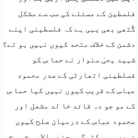
فلسطین کے مسئلے کی سب سے مشکل
گُتھی بھی یہی ہے کہ فلسطینی اپنے
دشمن کے خلاف متحد کیوں نہیں ہو تے؟
شہید یحیٰ سنوار نے حما س کو
فسلطینی اتھارٹی کے صدر محمود
عباس کے قریب کیوں نہیں کیا حما س
کے مو جو دہ قائد خا لد مشعل اور
محمود عباس کے درمیان صلح کیوں
نہیں ہو سکتی؟ سوچنے والا سوچ سوچ