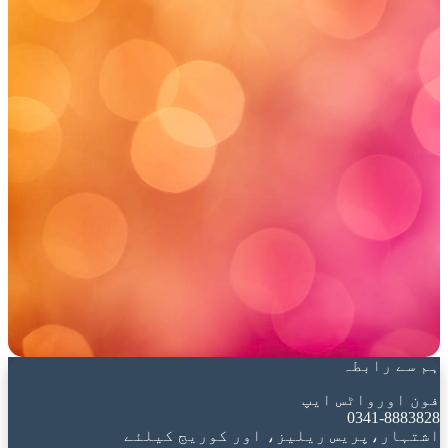
ہم سے رابطہ
فون اورواٹس ایپ
0341-8883828
اشتہار،پریس ریلیز، اور کوریج کیلئے