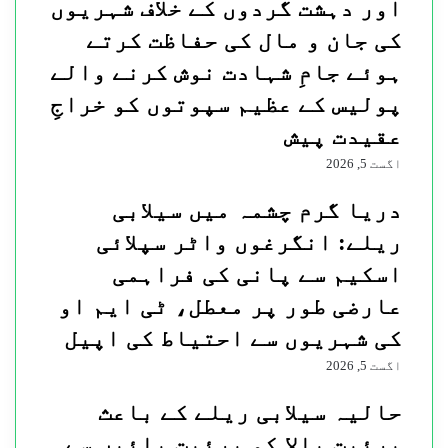
اور دہشت گردوں کے خلاف شہریوں
بڑا
کی جان و مال کی حفاظت کرتے
کہیں۔
بچہ
ہوئے جامِ شہادت نوش کرنے والے
کیا
پولیس کے عظیم سپوتوں کو خراجِ
کر
رہا
عقیدت پیش
ہے
اگست 5, 2026
اس
بارے
دریا گرم چشمہ میں سیلابی
میں
بات
ریلے: انگرغوں واٹر سپلائی
چیت
اسکیم سے پانی کی فراہمی
کریں
عارضی طور پر معطل، ٹی ایم او
کی شہریوں سے احتیاط کی اپیل
اگست 5, 2026
حالیہ سیلابی ریلے کے باعث
پرئیت بالا کو پرئیت پائیں سے