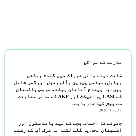
ملازمت کے مواقع
طاقت دینے والی خوراک میں گندم ،مکئی
،چاول،میٹھی چیزین ،آلو،تیل اورگھی شامل
ہیں۔یہ پیغام آغاخان ہیلتھ سروس پاکستان
کے CASI پراجیکٹ اور AKF کے مالی معاونت
سے پیش کیاجارہاہے۔
اگست 1, 2026
چھونے کا احساس بچے کے لیے باعث سکون اور
اطمینان بخش یہ گلے لگنا نہ صرف آپ کے رشتے