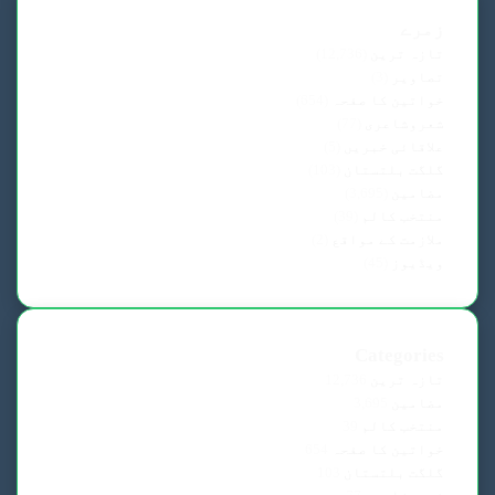
زمرے
تازہ ترین
(12,736)
تصاویر
(3)
خواتین کا صفحہ
(654)
شعروشاعری
(77)
علاقائی خبریں
(5)
گلگت بلتستان
(103)
مضامین
(3,695)
منتخب کالم
(39)
ملازمت کے مواقع
(2)
ویڈیوز
(45)
Categories
تازہ ترین
12,736
مضامین
3,695
منتخب کالم
39
خواتین کا صفحہ
654
گلگت بلتستان
103