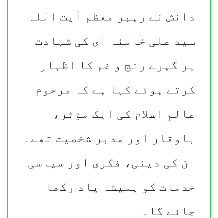
دانش نے رہبر معظم آیت اللہ
سید علی خامنہ ای کی شہادت
پر گہرے رنج و غم کا اظہار
کرتے ہوئے کہا ہے کہ مرحوم
عالمِ اسلام کی ایک مؤثر،
باوقار اور مدبر شخصیت تھے۔
ان کی دینی، فکری اور سیاسی
خدمات کو ہمیشہ یاد رکھا
جائے گا۔