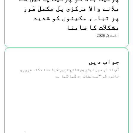
ملانے والا مرکزی پل مکمل طور
پر تباہ، مکینوں کو شدید
مشکلات کا سامنا
اگست 5, 2026
جواب دیں
آپ کا ای میل ایڈریس شائع نہیں کیا جائے گا۔
ضروری
خانوں کو
*
سے نشان زد کیا گیا ہے
ت
ب
ص
ر
ہ
*