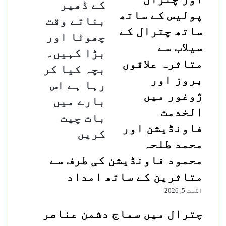
کے ڈھیر
یا
پولیس کے ساتھ
چھلانگ
بناتے وقت
لگانے
ساتھ چترال کے
چھوٹا اور
کی
سیلاب سے
مشق
بڑا کہیں۔
میں
متاثرہ علاقوں
ان
بچہ کیا کر
بروز اور
کی
رہا ہے اس
مدد
ژوغور میں
کر
بارے میں
سکتے
الخدمت
بات چیت
ہیں۔
فاونڈیشن اور
تکیوں
کریں
کے
محمد طلحہ
مختلف
محمود فاونڈیشن کی طرف سے
سائز
کے
متاثرین کے ساتھ امداد
ڈھیر
اگست 5, 2026
بناتے
وقت
چترال میں سماج دشمن عناصر
چھوٹا
اور