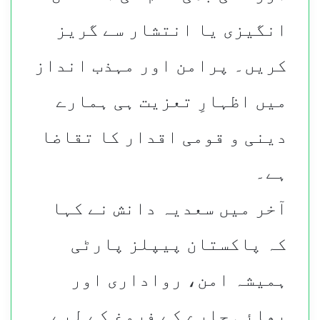
انگیزی یا انتشار سے گریز
کریں۔ پرامن اور مہذب انداز
میں اظہارِ تعزیت ہی ہمارے
دینی و قومی اقدار کا تقاضا
ہے۔
آخر میں سعدیہ دانش نے کہا
کہ پاکستان پیپلز پارٹی
ہمیشہ امن، رواداری اور
بھائی چارے کے فروغ کے لیے