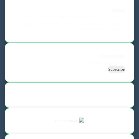
About
Clean Responsive WordPress Newspaper, Magazine, News and
Blog theme. Packed with options that allow you to completely
customize your website to your needs.
Newsletter
Enter
your
Email
address