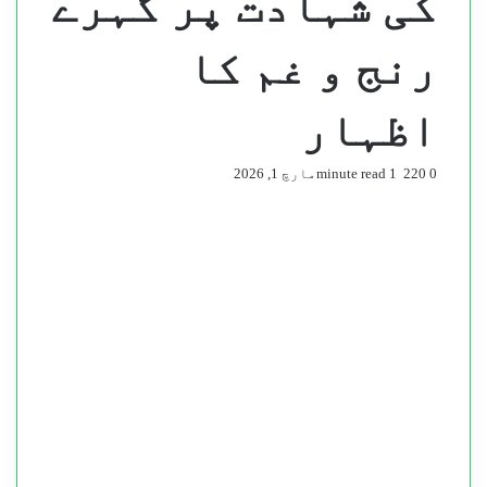
کی شہادت پر گہرے
رنج و غم کا
اظہار
0
220
1 minute read
مارچ 1, 2026