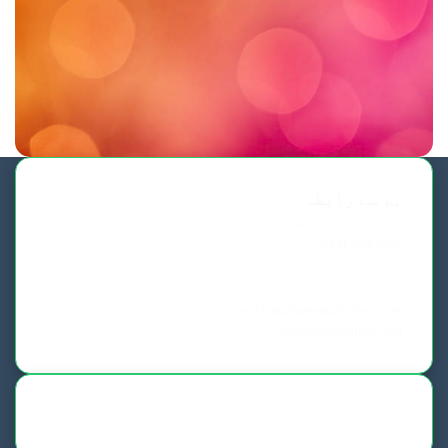
ہم سے رابطہ
فون اورواٹس ایپ
0341-8883828
اشتہار،پریس ریلیز، اور کوریج کیلئے
ای میل کیجئے
syed.nazirhussain@yahoo.com
info@dailychitral.com