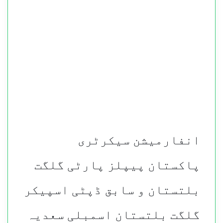
انفارمیشن سیکرٹری
پاکستان پیپلز پارٹی گلگت
بلتستان و سابق ڈپٹی اسپیکر
گلگت بلتستان اسمبلی سعدیہ