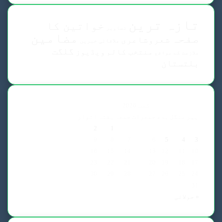
تازہ ترین
خواتین کا
تصاویر
مضامین
صفحہ
شعروشاعری
علاقائی خبریں
گلگت
منتخب کالم
ویڈیوز
ملازمت کے مواقع
بلتستان
اگست 2026
پیر
منگل
بدھ
جمعرات
جمعہ
ہفتہ
اتوار
2
1
9
8
7
6
5
4
3
16
15
14
13
12
11
10
23
22
21
20
19
18
17
30
29
28
27
26
25
24
31
« جولائی