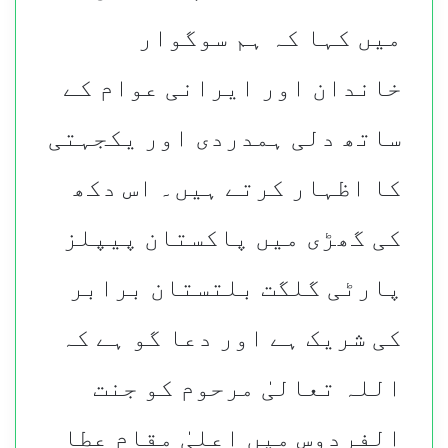
میں کہا کہ ہم سوگوار
خاندان اور ایرانی عوام کے
ساتھ دلی ہمدردی اور یکجہتی
کا اظہار کرتے ہیں۔ اس دکھ
کی گھڑی میں پاکستان پیپلز
پارٹی گلگت بلتستان برابر
کی شریک ہے اور دعا گو ہے کہ
اللہ تعالیٰ مرحوم کو جنت
الفردوس میں اعلیٰ مقام عطا