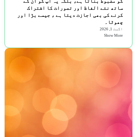
کو مضبوط بناتا ہے، بلکہ یہ آپ کو ان کے
ساتھ نئے الفاظ اور تصورات کا اشتراک
کرنے کی بھی اجازت دیتا ہے ، جیسے بڑا اور
چھوٹا۔
اگست 1, 2026
Show More