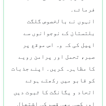
فرمائے۔
انہوں نے بالخصوص گلگت
بلتستان کے نوجوانوں سے
اپیل کی کہ وہ اس موقع پر
صبر، تحمل اور پرامن رویے
کا مظاہرہ کریں۔ اپنے جذبات
کو قابو میں رکھتے ہوئے
اتحاد و یگانگت کا ثبوت دیں
اور کسی بھی قسم کی اشتعال