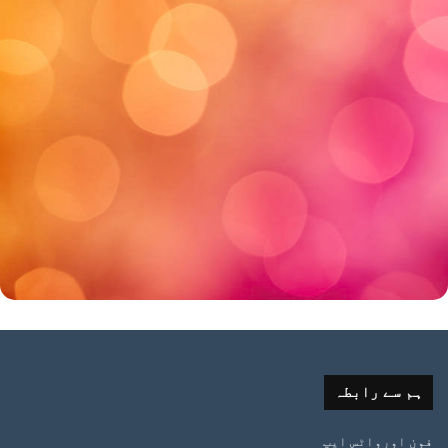
ہم سے رابطہ
فون اورواٹس ایپ