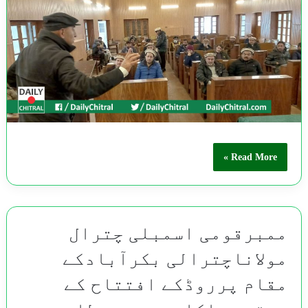
Read More »
ممبرقومی اسمبلی چترال
مولاناچترالی بکرآبادکے
مقام پرروڈکے افتتاح کے