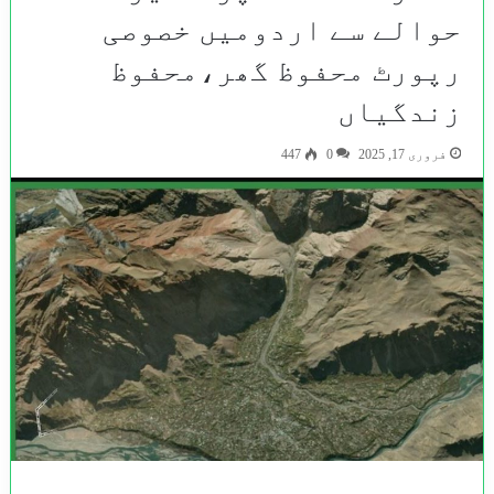
حوالے سے اردومیں خصوصی
رپورٹ محفوظ گھر،محفوظ
زندگیاں
فروری 17, 2025
0
447