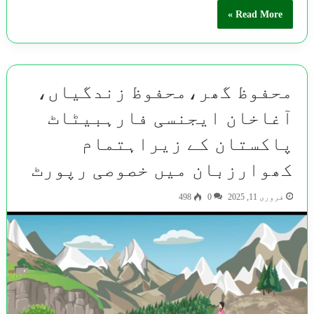
Read More »
محفوظ گھر،محفوظ زندگیاں،
آغاخان ایجنسی فارہبیٹاٹ
پاکستان کے زیراہتمام
کھوارزبان میں خصوصی رپورٹ
فروری 11, 2025
0
498