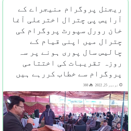
ریجنل پروگرام منیجراے کے
آرایس پی چترال اخترعلی آغا
خان رورل سپورٹ پروگرام کی
چترال میں اپنی قیام کے
چالیس سال پوری ہونے پر سہ
روزہ تقریبات کی اختتامی
پروگرام سے خطاب کررہے ہیں
نومبر 25, 2022
388