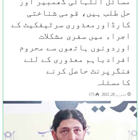
مسائل انتہائی گھمبیر اور
حل طلب ہیں، قومی شناختی
کارڈاورمعذوری سرٹیفکیٹ کے
اجراء میں سفری مشکلات
اوردونوں ہاتھوں سے محروم
افرادباہم معذوری کے لئے
فنگرپرنٹ حاصل کرنے
کامسئلہ
جنوری 28, 2022
175