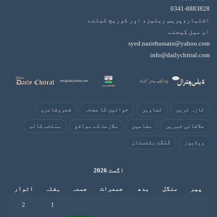
0341-8883828
اشتہار،پریس ریلیز، اور کوریج کیلئے
ای میل کیجئے
syed.nazirhussain@yahoo.com
info@dailychitral.com
تازہ ترین
تصاویر
خواتین کا صفحہ
شعروشاعری
علاقائی خبریں
مضامین
ملازمت کے مواقع
منتخب کالم
ویڈیوز
گلگت بلتستان
اگست 2026
پیر
منگل
بدھ
جمعرات
جمعہ
ہفتہ
اتوار
2
1