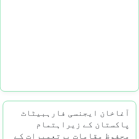
آغاخان ایجنسی فارہبیٹاٹ
پاکستان کے زیراہتمام
محفوظ مقامات پرتعمیرات کے