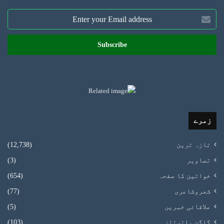
Enter
your
Email
address
زمرے
تازہ ترین
(12,738)
تصاویر
(3)
خواتین کا صفحہ
(654)
شعروشاعری
(77)
علاقائی خبریں
(5)
گلگت بلتستان
(103)