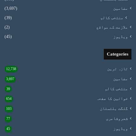
مضامین
(3,697)
منتخب کالم
(39)
ملازمت کے مواقع
(2)
ویڈیوز
(45)
Categories
تازہ ترین
12,738
مضامین
3,697
منتخب کالم
39
خواتین کا صفحہ
654
گلگت بلتستان
103
شعروشاعری
77
ویڈیوز
45