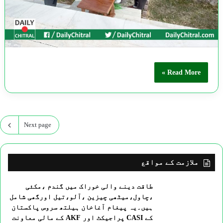
Read More »
Next page
ملازمت کے مواقع
طاقت دینے والی خوراک میں گندم ،مکئی
،چاول،میٹھی چیزین ،آلو،تیل اورگھی شامل
ہیں۔یہ پیغام آغاخان ہیلتھ سروس پاکستان
کے CASI پراجیکٹ اور AKF کے مالی معاونت