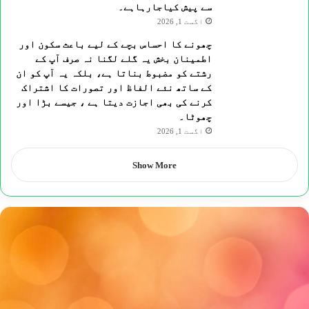
سے پیش کیاجارہاہے۔
اگست 1, 2026
چھونے کا احساس بچے کے لیے باعث سکون اور
اطمینان بخش یہ گلے لگنا نہ صرف آپ کے
رشتے کو مضبوط بناتا ہے، بلکہ یہ آپ کو ان
کے ساتھ نئے الفاظ اور تصورات کا اشتراک
کرنے کی بھی اجازت دیتا ہے ، جیسے بڑا اور
چھوٹا۔
اگست 1, 2026
Show More